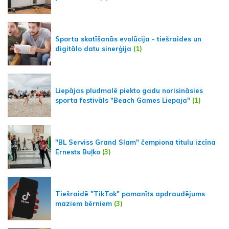
Sporta skatīšanās evolūcija - tiešraides un
digitālo datu sinerģija
(1)
Liepājas pludmalē piekto gadu norisināsies
sporta festivāls "Beach Games Liepaja"
(1)
"BL Serviss Grand Slam" čempiona titulu izcīna
Ernests Buļko
(3)
Tiešraidē "TikTok" pamanīts apdraudējums
maziem bērniem
(3)