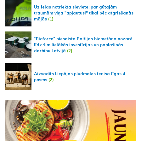
Uz ielas notriekta sieviete; par gūtajām
traumām viņa "apjautusi" tikai pēc atgriešanās
mājās
(1)
“Bioforce” piesaista Baltijas biometāna nozarē
līdz šim lielākās investīcijas un paplašinās
darbību Latvijā
(2)
Aizvadīts Liepājas pludmales tenisa līgas 4.
posms
(2)