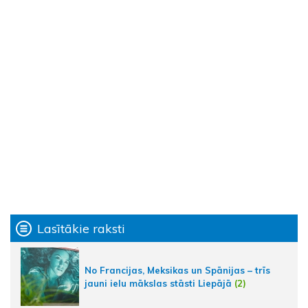
Lasītākie raksti
No Francijas, Meksikas un Spānijas – trīs
jauni ielu mākslas stāsti Liepājā
(2)