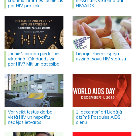
kopumu informēs jauniešus
tiešsaistes viktorīnā par
par HIV profilaksi
HIV/AIDS
Jaunieši aicināti piedalīties
Liepājniekiem iespēja
viktorīnā "Cik daudz zini
uzzināt savu HIV statusu
par HIV? Mīti un patiesība"
Var veikt testus darba
1. decembrī arī Liepājā
vietā HIV un hepatītu
atzīmē Pasaules AIDS
nedēļas ietvaros
dienu