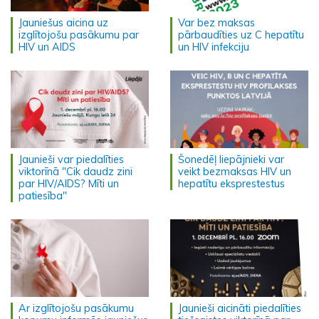
Jauniešus aicina uz
Var bez maksas
izglītojošu pasākumu par
pārbaudīties uz C hepatītu
HIV un AIDS
un HIV infekciju
Jaunieši var piedalīties
Šonedēļ liepājnieki var
viktorīnā "Cik daudz zini
veikt bezmaksas HIV un
par HIV/AIDS? Mīti un
hepatītu eksprestestus
patiesība"
Ar izglītojošu pasākumu
Jaunieši aicināti piedalīties