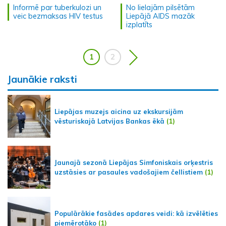
Informē par tuberkulozi un
No lielajām pilsētām
veic bezmaksas HIV testus
Liepājā AIDS mazāk
izplatīts
1
2
Jaunākie raksti
Liepājas muzejs aicina uz ekskursijām
vēsturiskajā Latvijas Bankas ēkā
(1)
Jaunajā sezonā Liepājas Simfoniskais orķestris
uzstāsies ar pasaules vadošajiem čellistiem
(1)
Populārākie fasādes apdares veidi: kā izvēlēties
piemērotāko
(1)