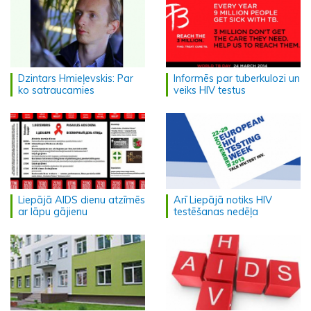
Dzintars Hmieļevskis: Par
Informēs par tuberkulozi un
ko satraucamies
veiks HIV testus
Liepājā AIDS dienu atzīmēs
Arī Liepājā notiks HIV
ar lāpu gājienu
testēšanas nedēļa