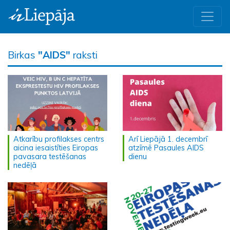
Birkas
"AIDS"
raksti
Atkarību profilakses centrs
Arī Liepājā 1. decembrī
aicina iesaistīties Eiropas
atzīmē Pasaules AIDS
pavasara testēšanas
dienu
nedēļā