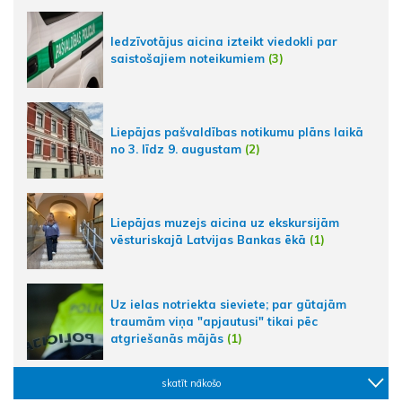
Iedzīvotājus aicina izteikt viedokli par
saistošajiem noteikumiem
(3)
Liepājas pašvaldības notikumu plāns laikā
no 3. līdz 9. augustam
(2)
Liepājas muzejs aicina uz ekskursijām
vēsturiskajā Latvijas Bankas ēkā
(1)
Uz ielas notriekta sieviete; par gūtajām
traumām viņa "apjautusi" tikai pēc
atgriešanās mājās
(1)
skatīt nākošo