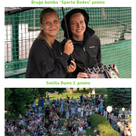
Bruģa bumba “Sporta Bodes” posms
Smilšu Bums 3. posms