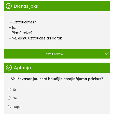
Dienas joks
– Uztraucaties?
– Jā.
– Pirmā reize?
– Nē, esmu uztraucies arī agrāk.
skatīt nākošo
Aptauja
Vai šovasar jau esat baudījis atvaļinājuma priekus?
Jā
Nē
Daļēji