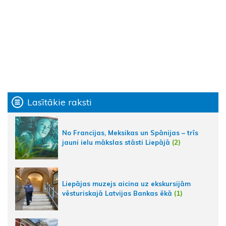
Lasītākie raksti
No Francijas, Meksikas un Spānijas – trīs
jauni ielu mākslas stāsti Liepājā
(2)
Liepājas muzejs aicina uz ekskursijām
vēsturiskajā Latvijas Bankas ēkā
(1)