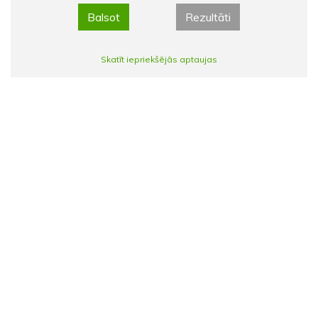
Balsot
Rezultāti
Skatīt iepriekšējās aptaujas