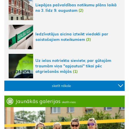
Liepājas pašvaldības notikumu plāns laikā
no 3. līdz 9. augustam
(2)
Iedzīvotājus aicina izteikt viedokli par
saistošajiem noteikumiem
(3)
Uz ielas notriekta sieviete; par gūtajām
traumām viņa "apjautusi" tikai pēc
atgriešanās mājās
(1)
skatīt nākošo
Jaunākās galerijas
skatīt visas