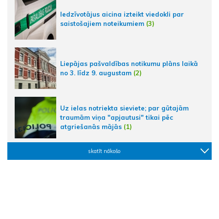
Iedzīvotājus aicina izteikt viedokli par
saistošajiem noteikumiem
(3)
Liepājas pašvaldības notikumu plāns laikā
no 3. līdz 9. augustam
(2)
Uz ielas notriekta sieviete; par gūtajām
traumām viņa "apjautusi" tikai pēc
atgriešanās mājās
(1)
skatīt nākošo