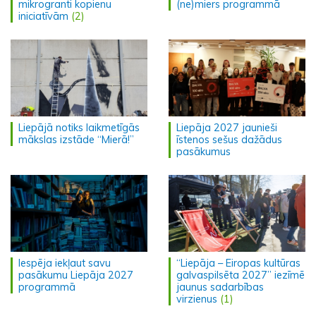
mikrogranti kopienu
(ne)miers programmā
iniciatīvām
(2)
Liepājā notiks laikmetīgās
Liepāja 2027 jaunieši
mākslas izstāde “Mierā!”
īstenos sešus dažādus
pasākumus
Iespēja iekļaut savu
“Liepāja – Eiropas kultūras
pasākumu Liepāja 2027
galvaspilsēta 2027” iezīmē
programmā
jaunus sadarbības
virzienus
(1)