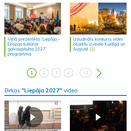
Viļnā prezentēta “Liepāja –
Izsludināts konkurss vides
Eiropas kultūras
objektu izveidei Kuldīgā un
galvaspilsēta 2027”
Aizputē
(1)
programma
1
2
3
4
13
...
Birkas
"Liepāja 2027"
video