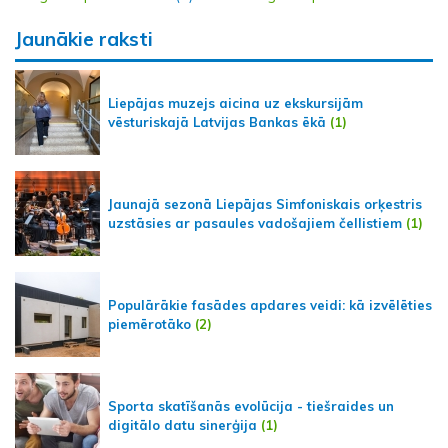
Jaunākie raksti
Liepājas muzejs aicina uz ekskursijām
vēsturiskajā Latvijas Bankas ēkā
(1)
Jaunajā sezonā Liepājas Simfoniskais orķestris
uzstāsies ar pasaules vadošajiem čellistiem
(1)
Populārākie fasādes apdares veidi: kā izvēlēties
piemērotāko
(2)
Sporta skatīšanās evolūcija - tiešraides un
digitālo datu sinerģija
(1)