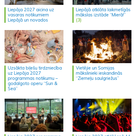
Liepāja 2027 aicina uz
Liepājā atklāta laikmetīgās
vasaras notikumiem
mākslas izstāde “Mierā!”
Liepājā un novados
(3)
Uzsākta biļešu tirdzniecība
Vietējie un Somijas
uz Liepāja 2027
mākslinieki ieskandinās
programmas notikumu –
“Ziemeļu saulgriežus”
godalgoto operu “Sun &
Sea”