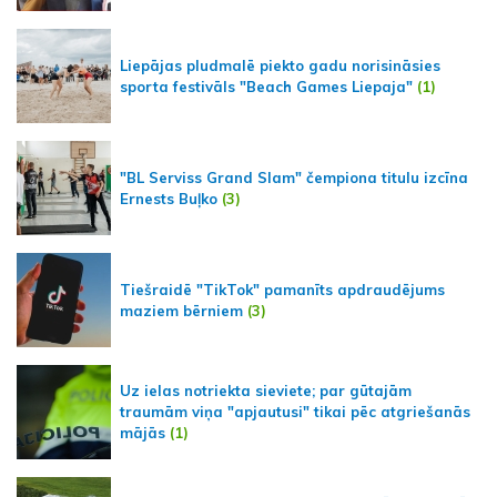
Liepājas pludmalē piekto gadu norisināsies
sporta festivāls "Beach Games Liepaja"
(1)
"BL Serviss Grand Slam" čempiona titulu izcīna
Ernests Buļko
(3)
Tiešraidē "TikTok" pamanīts apdraudējums
maziem bērniem
(3)
Uz ielas notriekta sieviete; par gūtajām
traumām viņa "apjautusi" tikai pēc atgriešanās
mājās
(1)