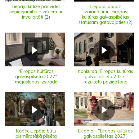
Liepāju kritizē par vides
Liepājai daudz
nepieejamību cilvēkiem ar
izaicinājumu, Eiropas
invaliditāti
(2)
kultūras galvaspilsētas
statusam gatavojoties
(2)
"Eiropas Kultūras
Konkursa "Eiropas kultūras
galvaspilsēta 2027"
galvaspilsēta 2027"
mājaslapas izstrāde
rezultātu paziņošana
Kāpēc Liepāja būtu
Liepāja – "Eiropas kultūras
piemērotākā pilsēta
galvaspilsētas 2027"