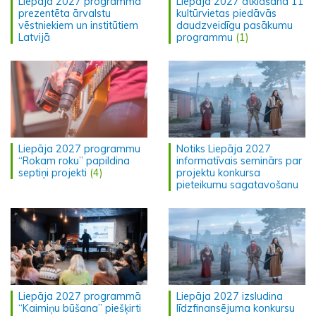
Liepāja 2027 programma
Liepāja 2027 atklāšanā 11
prezentēta ārvalstu
kultūrvietas piedāvās
vēstniekiem un institūtiem
daudzveidīgu pasākumu
Latvijā
programmu
(1)
Liepāja 2027 programmu
Notiks Liepāja 2027
“Rokam roku” papildina
informatīvais seminārs par
septiņi projekti
(4)
projektu konkursa
pieteikumu sagatavošanu
Liepāja 2027 programmā
Liepāja 2027 izsludina
“Kaimiņu būšana” piešķirti
līdzfinansējuma konkursu