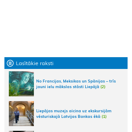
Lasītākie raksti
No Francijas, Meksikas un Spānijas – trīs
jauni ielu mākslas stāsti Liepājā
(2)
Liepājas muzejs aicina uz ekskursijām
vēsturiskajā Latvijas Bankas ēkā
(1)