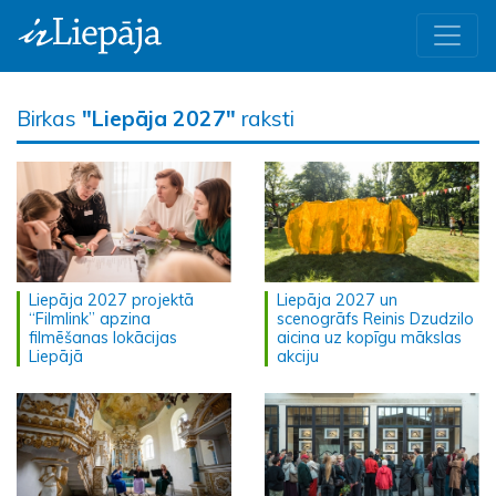
Birkas
"Liepāja 2027"
raksti
Liepāja 2027 projektā
Liepāja 2027 un
“Filmlink” apzina
scenogrāfs Reinis Dzudzilo
filmēšanas lokācijas
aicina uz kopīgu mākslas
Liepājā
akciju