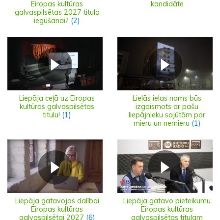
Eiropas kultūras
kandidāte
galvaspilsētas 2027 titula
iegūšanai?
(2)
Liepāja ceļā uz Eiropas
Lielās ielas nams būs
kultūras galvaspilsētas
izgaismots ar pašu
titulu!
(1)
liepājnieku sajūtām par
mieru un nemieru
(1)
Liepāja gatavojas dalībai
Liepāja gatavo pieteikumu
Eiropas kultūras
Eiropas kultūras
galvaspilsētai 2027
(6)
galvaspilsētas titulam