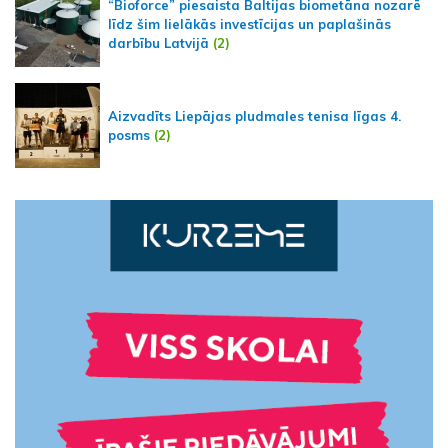
“Bioforce” piesaista Baltijas biometāna nozarē
līdz šim lielākās investīcijas un paplašinās
darbību Latvijā
(2)
Aizvadīts Liepājas pludmales tenisa līgas 4.
posms
(2)