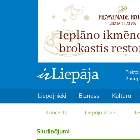
Piektdi
7.aug
Liepājnieki
Bizness
Kultūra
Koncerts
Liepāja 2027
Te
Sludinājumi