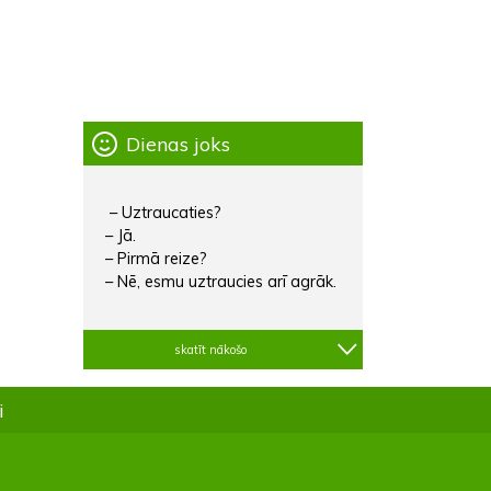
Dienas joks
– Uztraucaties?
– Jā.
– Pirmā reize?
– Nē, esmu uztraucies arī agrāk.
skatīt nākošo
i