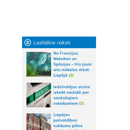
Lasītākie raksti
No Francijas,
Meksikas un
Spānijas – trīs jauni
ielu mākslas stāsti
Liepājā
(2)
Iedzīvotājus aicina
izteikt viedokli par
saistošajiem
noteikumiem
(3)
Liepājas
pašvaldības
notikumu plāns