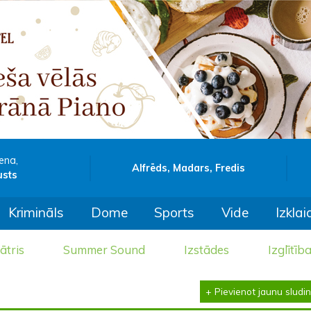
ena,
Alfrēds, Madars, Fredis
usts
Krimināls
Dome
Sports
Vide
Izklai
ātris
Summer Sound
Izstādes
Izglītīb
+ Pievienot jaunu sludi