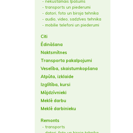
- nekustamais īpašums
- transports un piederumi
- datori, foto un biroja tehnika
- audio, video, sadzīves tehnika
- mobilie telefoni un piederumi
Citi
Ēdināšana
Naktsmītnes
Transporta pakalpojumi
Veselība, skaistumkopšana
Atpūta, izklaide
Izglītība, kursi
Mājdzīvnieki
Meklē darbu
Meklē darbinieku
Remonts
- transports
- datori, foto un biroja tehnika