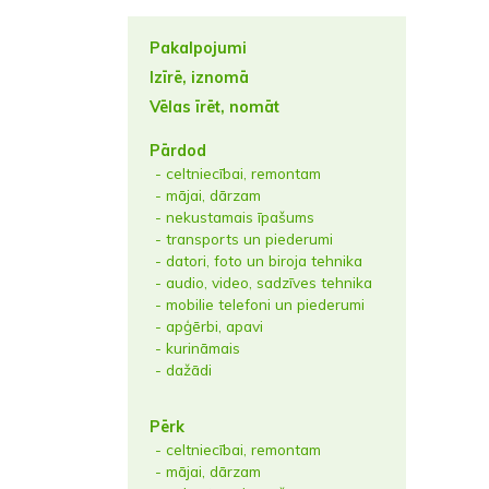
Pakalpojumi
Izīrē, iznomā
Vēlas īrēt, nomāt
Pārdod
- celtniecībai, remontam
- mājai, dārzam
- nekustamais īpašums
- transports un piederumi
- datori, foto un biroja tehnika
- audio, video, sadzīves tehnika
- mobilie telefoni un piederumi
- apģērbi, apavi
- kurināmais
- dažādi
Pērk
- celtniecībai, remontam
- mājai, dārzam