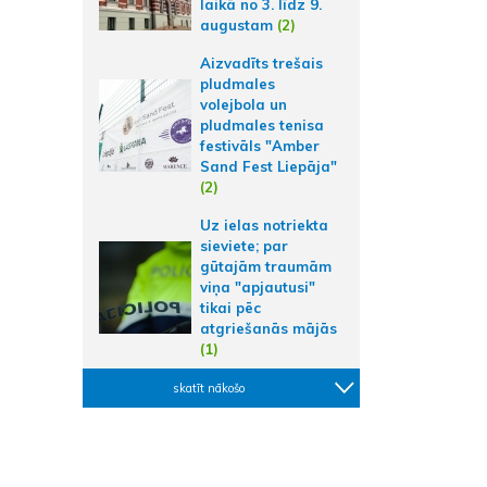
laikā no 3. līdz 9.
augustam
(2)
Aizvadīts trešais
pludmales
volejbola un
pludmales tenisa
festivāls "Amber
Sand Fest Liepāja"
(2)
Uz ielas notriekta
sieviete; par
gūtajām traumām
viņa "apjautusi"
tikai pēc
atgriešanās mājās
(1)
skatīt nākošo