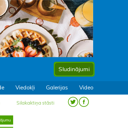
Sludinājumi
de
Viedokļi
Galerijas
Video
a
Silakaktiņa stāsti
nājumu