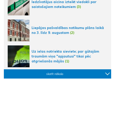
Iedzīvotājus aicina izteikt viedokli par
saistošajiem noteikumiem
(3)
Liepājas pašvaldības notikumu plāns laikā
no 3. līdz 9. augustam
(2)
Uz ielas notriekta sieviete; par gūtajām
traumām viņa "apjautusi" tikai pēc
atgriešanās mājās
(1)
skatīt nākošo