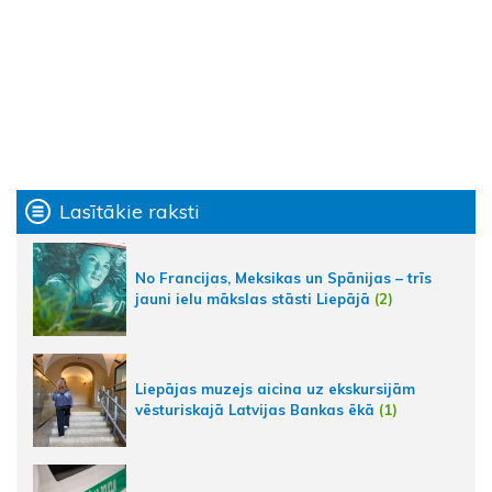
Lasītākie raksti
No Francijas, Meksikas un Spānijas – trīs
jauni ielu mākslas stāsti Liepājā
(2)
Liepājas muzejs aicina uz ekskursijām
vēsturiskajā Latvijas Bankas ēkā
(1)