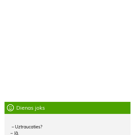
Dienas joks
– Uztraucaties?
– Jā.