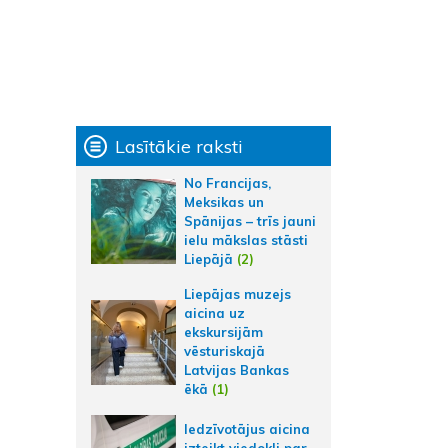
Lasītākie raksti
No Francijas,
Meksikas un
Spānijas – trīs jauni
ielu mākslas stāsti
Liepājā
(2)
Liepājas muzejs
aicina uz
ekskursijām
vēsturiskajā
Latvijas Bankas
ēkā
(1)
Iedzīvotājus aicina
izteikt viedokli par