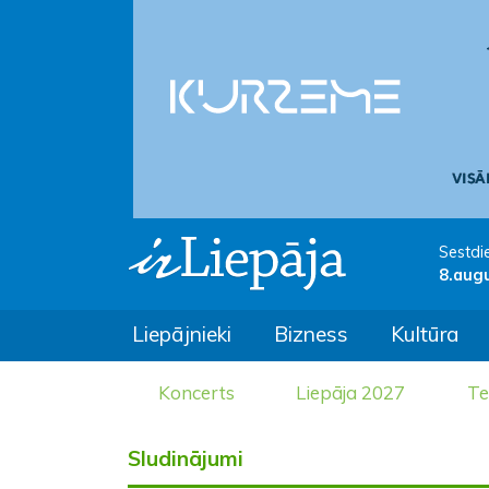
Sestdi
8.aug
Liepājnieki
Bizness
Kultūra
Koncerts
Liepāja 2027
Te
Sludinājumi