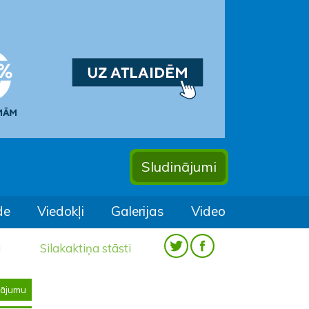
Sludinājumi
de
Viedokļi
Galerijas
Video
a
Silakaktiņa stāsti
nājumu