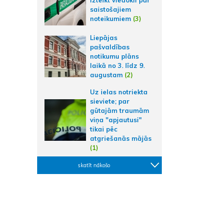
saistošajiem
noteikumiem
(3)
Liepājas
pašvaldības
notikumu plāns
laikā no 3. līdz 9.
augustam
(2)
Uz ielas notriekta
sieviete; par
gūtajām traumām
viņa "apjautusi"
tikai pēc
atgriešanās mājās
(1)
skatīt nākošo