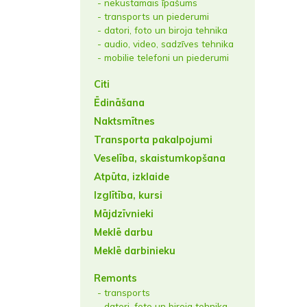
- nekustamais īpašums
- transports un piederumi
- datori, foto un biroja tehnika
- audio, video, sadzīves tehnika
- mobilie telefoni un piederumi
Citi
Ēdināšana
Naktsmītnes
Transporta pakalpojumi
Veselība, skaistumkopšana
Atpūta, izklaide
Izglītība, kursi
Mājdzīvnieki
Meklē darbu
Meklē darbinieku
Remonts
- transports
- datori, foto un biroja tehnika