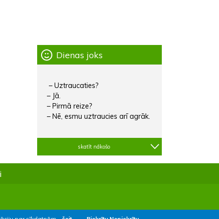
Dienas joks
– Uztraucaties?
– Jā.
– Pirmā reize?
– Nē, esmu uztraucies arī agrāk.
skatīt nākošo
i
māciju par sīkdatnēm –
šeit.
Piekrītu
Nepiekrītu