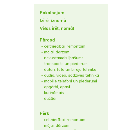
Pakalpojumi
Izīrē, iznomā
Vēlas īrēt, nomāt
Pārdod
- celtniecībai, remontam
- mājai, dārzam
- nekustamais īpašums
- transports un piederumi
- datori, foto un biroja tehnika
- audio, video, sadzīves tehnika
- mobilie telefoni un piederumi
- apģērbi, apavi
- kurināmais
- dažādi
Pērk
- celtniecībai, remontam
- mājai, dārzam