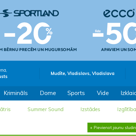
ena,
Mudīte, Vladislavs, Vladislava
usts
Krimināls
Dome
Sports
Vide
Izklai
ātris
Summer Sound
Izstādes
Izglītīb
+ Pievienot jaunu sludi