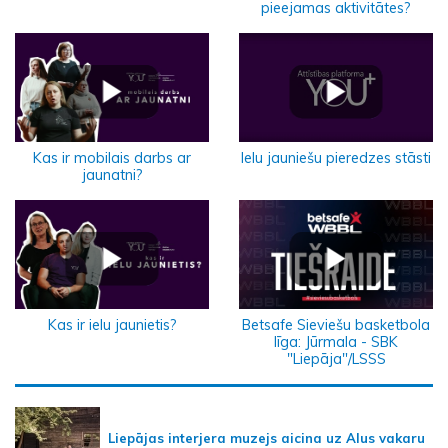
pieejamas aktivitātes?
Ielu jauniešu pieredzes stāsti
Kas ir mobilais darbs ar
jaunatni?
Kas ir ielu jaunietis?
Betsafe Sieviešu basketbola
līga: Jūrmala - SBK
"Liepāja"/LSSS
Liepājas interjera muzejs aicina uz Alus vakaru