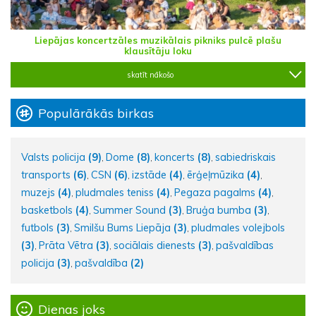
Liepājas koncertzāles muzikālais pikniks pulcē plašu
klausītāju loku
skatīt nākošo
Populārākās birkas
Valsts policija
(9)
Dome
(8)
koncerts
(8)
sabiedriskais
,
,
,
transports
(6)
CSN
(6)
izstāde
(4)
ērģeļmūzika
(4)
,
,
,
,
muzejs
(4)
pludmales teniss
(4)
Pegaza pagalms
(4)
,
,
,
basketbols
(4)
Summer Sound
(3)
Bruģa bumba
(3)
,
,
,
futbols
(3)
Smilšu Bums Liepāja
(3)
pludmales volejbols
,
,
(3)
Prāta Vētra
(3)
sociālais dienests
(3)
pašvaldības
,
,
,
policija
(3)
pašvaldība
(2)
,
Dienas joks