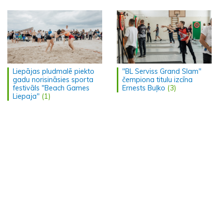
Liepājas pludmalē piekto
"BL Serviss Grand Slam"
gadu norisināsies sporta
čempiona titulu izcīna
festivāls "Beach Games
Ernests Buļko
(3)
Liepaja"
(1)