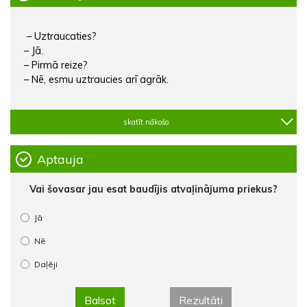
– Uztraucaties?
– Jā.
– Pirmā reize?
– Nē, esmu uztraucies arī agrāk.
skatīt nākošo
Aptauja
Vai šovasar jau esat baudījis atvaļinājuma priekus?
Jā
Nē
Daļēji
Balsot
Rezultāti