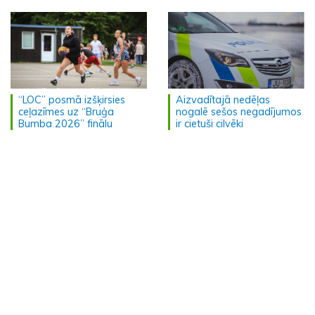
“LOC” posmā izšķirsies
Aizvadītajā nedēļas
ceļazīmes uz “Bruģa
nogalē sešos negadījumos
Bumba 2026” finālu
ir cietuši cilvēki