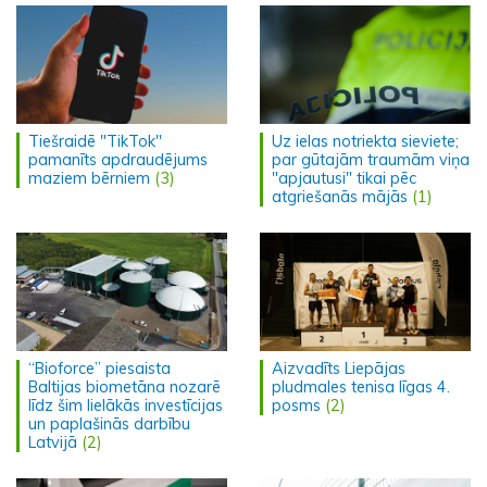
Tiešraidē "TikTok"
Uz ielas notriekta sieviete;
pamanīts apdraudējums
par gūtajām traumām viņa
maziem bērniem
(3)
"apjautusi" tikai pēc
atgriešanās mājās
(1)
“Bioforce” piesaista
Aizvadīts Liepājas
Baltijas biometāna nozarē
pludmales tenisa līgas 4.
līdz šim lielākās investīcijas
posms
(2)
un paplašinās darbību
Latvijā
(2)