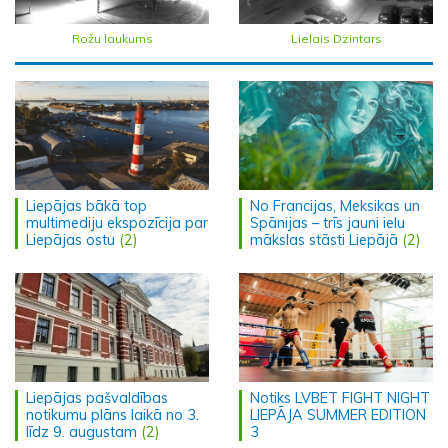
Rožu laukums
Lielais Dzintars
Liepājas bākā top
No Francijas, Meksikas un
multimediju ekspozīcija par
Spānijas – trīs jauni ielu
Liepājas ostu
(2)
mākslas stāsti Liepājā
(2)
Liepājas pašvaldības
Notiks LVBET FIGHT NIGHT
notikumu plāns laikā no 3.
LIEPĀJA SUMMER EDITION
līdz 9. augustam
(2)
3