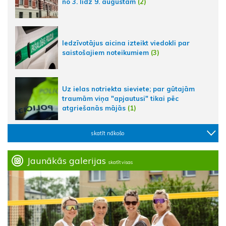
no 3. līdz 9. augustam
(2)
Iedzīvotājus aicina izteikt viedokli par
saistošajiem noteikumiem
(3)
Uz ielas notriekta sieviete; par gūtajām
traumām viņa "apjautusi" tikai pēc
atgriešanās mājās
(1)
skatīt nākošo
Jaunākās galerijas
skatīt visas