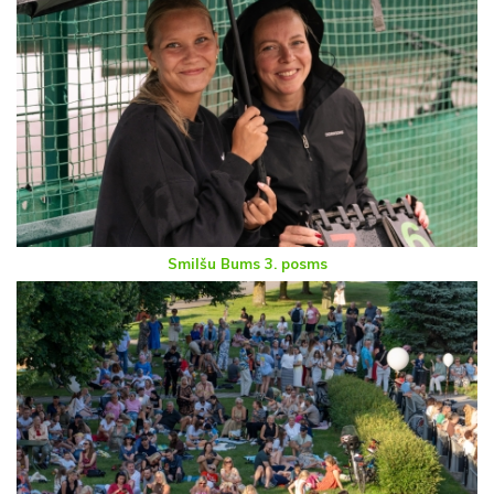
Smilšu Bums 3. posms