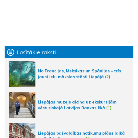
Lasītākie raksti
No Francijas, Meksikas un Spānijas – trīs
jauni ielu mākslas stāsti Liepājā
(2)
Liepājas muzejs aicina uz ekskursijām
vēsturiskajā Latvijas Bankas ēkā
(1)
Liepājas pašvaldības notikumu plāns laikā