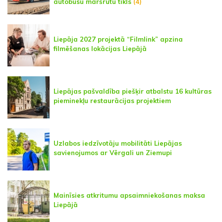
autobusu maršrutu tīkls
(4)
Liepāja 2027 projektā “Filmlink” apzina
filmēšanas lokācijas Liepājā
Liepājas pašvaldība piešķir atbalstu 16 kultūras
pieminekļu restaurācijas projektiem
Uzlabos iedzīvotāju mobilitāti Liepājas
savienojumos ar Vērgali un Ziemupi
Mainīsies atkritumu apsaimniekošanas maksa
Liepājā