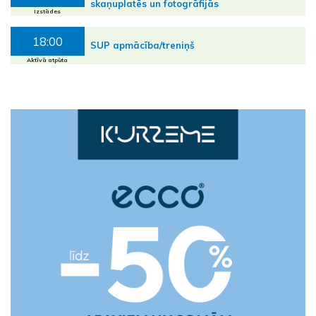
skaņuplatēs un fotogrāfijās
Izstādes
18:00
SUP apmācība/treniņš
Aktīvā atpūta