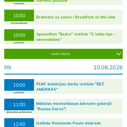
sieviešu pasaulē”
Izstādes
10:00
Brokastis uz ezera I Breakfast on the lake
Citi pasākumi
Apvienības "Bedre" izstāde "0. laika tips –
10:00
nenosakāms"
Izstādes
skatīt nākošo
Rīt
10.08.2026
PLMC kolekcijas darbu izstāde "BEZ
10:00
AMERIKAS"
Izstādes
Mākslas meistarklases bērniem galerijā
11:00
"Romas Darzs"!
Ģimenēm un bērniem
Izstāde-Raimonda Paula daiļrade
12:00