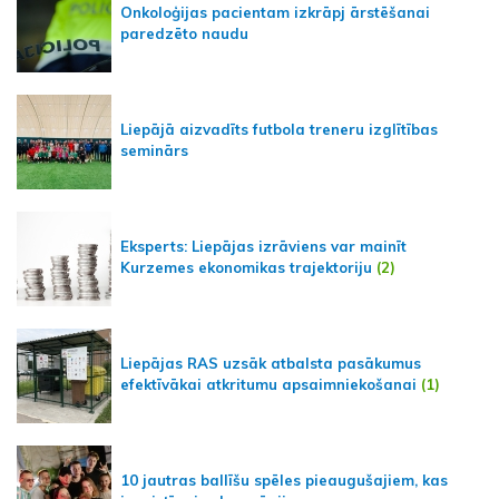
Onkoloģijas pacientam izkrāpj ārstēšanai
paredzēto naudu
Liepājā aizvadīts futbola treneru izglītības
seminārs
Eksperts: Liepājas izrāviens var mainīt
Kurzemes ekonomikas trajektoriju
(2)
Liepājas RAS uzsāk atbalsta pasākumus
efektīvākai atkritumu apsaimniekošanai
(1)
10 jautras ballīšu spēles pieaugušajiem, kas