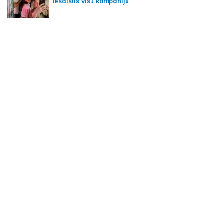
iesaistīs visu kompāniju