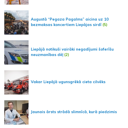
Augustā “Pegaza Pagalms” aicina uz 10
bezmaksas koncertiem Liepājas sirdī
(5)
Liepājā notikuši vairāki negadījumi šoferīšu
neuzmanības dēļ
(2)
Vakar Liepājā ugunsgrēkā cieta cilvēks
Jaunais ārsts strādā slimnīcā, kurā piedzimis