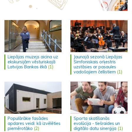
Liepājas muzejs aicina uz
Jaunajā sezonā Liepājas
ekskursijām vēsturiskajā
Simfoniskais orķestris
Latvijas Bankas ēkā
(1)
uzstāsies ar pasaules
vadošajiem čellistiem
(1)
Populārākie fasādes
Sporta skatīšanās
apdares veidi: kā izvēlēties
evolūcija - tiešraides un
piemērotāko
(2)
digitālo datu sinerģija
(1)