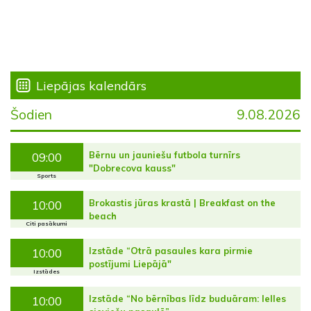
Liepājas kalendārs
Šodien
9.08.2026
Bērnu un jauniešu futbola turnīrs
09:00
"Dobrecova kauss"
Sports
Brokastis jūras krastā | Breakfast on the
10:00
beach
Citi pasākumi
Izstāde “Otrā pasaules kara pirmie
10:00
postījumi Liepājā"
Izstādes
Izstāde “No bērnības līdz buduāram: lelles
10:00