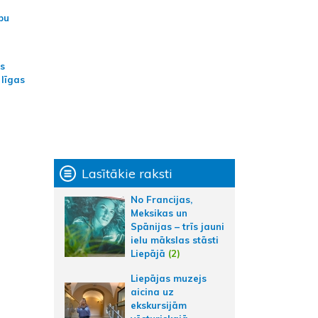
bu
as
 līgas
Lasītākie raksti
No Francijas,
Meksikas un
Spānijas – trīs jauni
ielu mākslas stāsti
Liepājā
(2)
Liepājas muzejs
aicina uz
ekskursijām