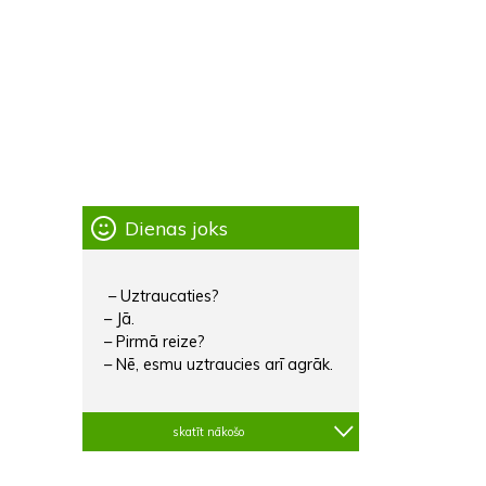
Dienas joks
– Uztraucaties?
– Jā.
– Pirmā reize?
– Nē, esmu uztraucies arī agrāk.
skatīt nākošo