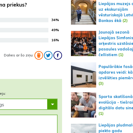
Liepājas muzejs 
ma priekus?
uz ekskursijām
vēsturiskajā Latv
34%
Bankas ēkā
(2)
49%
Jaunajā sezonā
Liepājas Simfoni
16%
orķestris uzstāsi
pasaules vadoša
čellistiem
(1)
Dalies ar šo ziņu:
Populārākie fas
apdares veidi: kā
izvēlēties piemēr
(3)
eju:
Sporta skatīšanā
evolūcija - tiešra
digitālo datu sin
(1)
Liepājas pludmal
piekto gadu