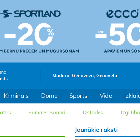
ena,
Madara, Genoveva, Genovefa
usts
Krimināls
Dome
Sports
Vide
Izklai
ātris
Summer Sound
Izstādes
Izglītīb
Jaunākie raksti