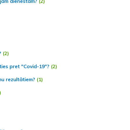
lajam dienestam?
(2)
?
(2)
ties pret "Covid-19"?
(2)
nu rezultātiem?
(1)
)