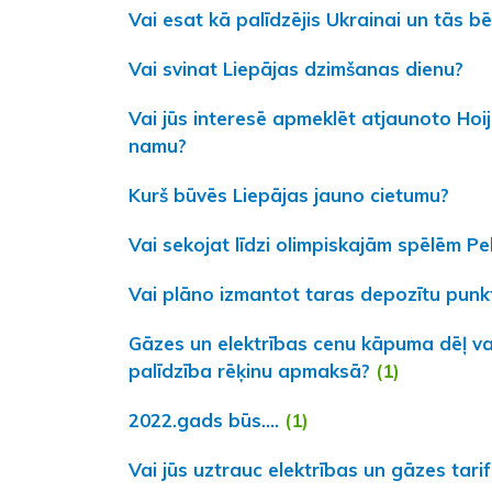
Vai esat kā palīdzējis Ukrainai un tās b
Vai svinat Liepājas dzimšanas dienu?
Vai jūs interesē apmeklēt atjaunoto Hoi
namu?
Kurš būvēs Liepājas jauno cietumu?
Vai sekojat līdzi olimpiskajām spēlēm Pe
Vai plāno izmantot taras depozītu punk
Gāzes un elektrības cenu kāpuma dēļ va
palīdzība rēķinu apmaksā?
(1)
2022.gads būs....
(1)
Vai jūs uztrauc elektrības un gāzes tar