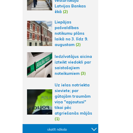
vēsturiskajā
Latvijas Bankas
ēkā
(2)
Liepājas
pašvaldības
notikumu plāns
laikā no 3. līdz 9.
augustam
(2)
Iedzīvotājus aicina
izteikt viedokli par
saistošajiem
noteikumiem
(3)
Uz ielas notriekta
sieviete; par
gūtajām traumām
viņa "apjautusi"
tikai pēc
atgriešanās mājās
(1)
skatīt nākošo