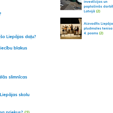
investīcijas un
paplašinās darbī
Latvijā
(2)
?
Aizvadīts Liepāj
pludmales tenisa
4. posms
(2)
 šo Liepājas daļu?
iecību blakus
ālās slimnīcas
 Liepājas skolu
ma priekus?
(1)