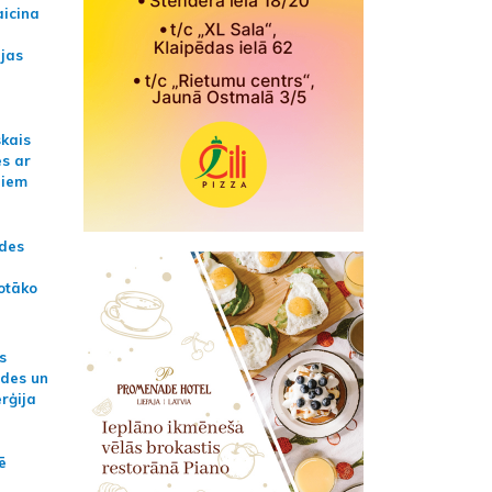
aicina
ijas
skais
es ar
jiem
ādes
otāko
s
ides un
erģija
ē