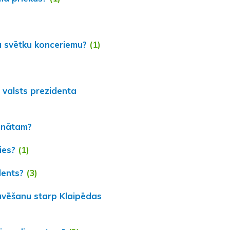
u svētku konceriemu?
(1)
 valsts prezidenta
ionātam?
ies?
(1)
dents?
(3)
ūvēšanu starp Klaipēdas