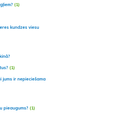
ēgļiem?
(1)
jeres kundzes viesu
kinā?
tus?
(1)
i jums ir nepieciešama
ifu pieaugums?
(1)