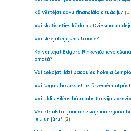
Kā vērtējat savu finansiālo situāciju?
(1)
Vai skatīsieties kādu no Dziesmu un dej
Vai skrejriteņi jums traucē?
Kā vērtējat Edgara Rinkēviča ievēlēšanu
amatā?
Vai sekojat līdzi pasaules hokeja čemp
Vai šogad brauksiet uz ārzemēm atpūst
Vai Uldis Pīlēns būtu labs Latvijas prezi
Vai atbalstat jauna dzīvojamā rajona b
ielu un jūru?
(2)