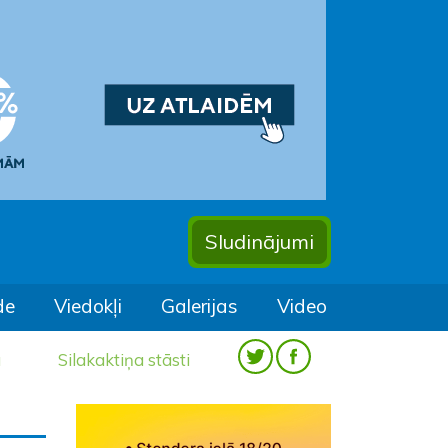
Sludinājumi
de
Viedokļi
Galerijas
Video
a
Silakaktiņa stāsti