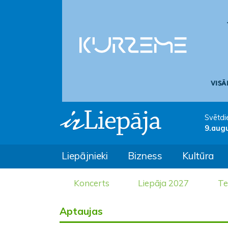
Svētdi
9.aug
Liepājnieki
Bizness
Kultūra
Koncerts
Liepāja 2027
Te
Aptaujas