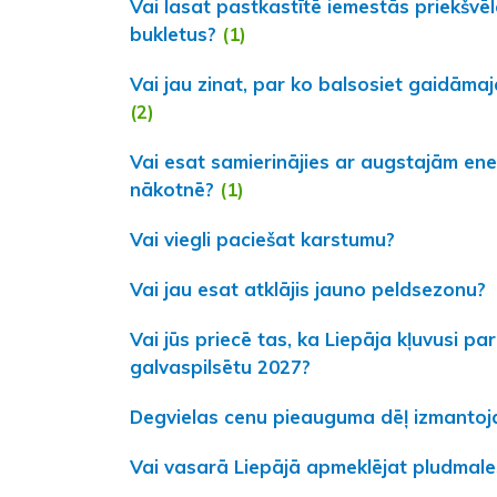
Vai lasat pastkastītē iemestās priekšvē
bukletus?
(1)
Vai jau zinat, par ko balsosiet gaidām
(2)
Vai esat samierinājies ar augstajām ene
nākotnē?
(1)
Vai viegli paciešat karstumu?
Vai jau esat atklājis jauno peldsezonu?
Vai jūs priecē tas, ka Liepāja kļuvusi pa
galvaspilsētu 2027?
Degvielas cenu pieauguma dēļ izmantoj
Vai vasarā Liepājā apmeklējat pludmale