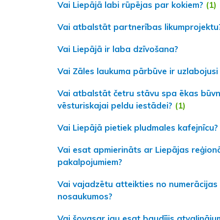
Vai Liepājā labi rūpējas par kokiem?
(1)
Vai atbalstāt partnerības likumprojektu
Vai Liepājā ir laba dzīvošana?
Vai Zāles laukuma pārbūve ir uzlabojusi
Vai atbalstāt četru stāvu spa ēkas būvn
vēsturiskajai peldu iestādei?
(1)
Vai Liepājā pietiek pludmales kafejnīcu?
Vai esat apmierināts ar Liepājas reģion
pakalpojumiem?
Vai vajadzētu atteikties no numerācijas
nosaukumos?
Vai šovasar jau esat baudījis atvaļināju