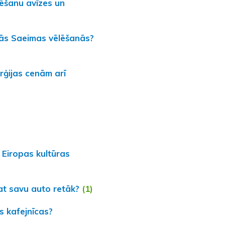
lēšanu avīzes un
ajās Saeimas vēlēšanās?
rģijas cenām arī
r Eiropas kultūras
at savu auto retāk?
(1)
s kafejnīcas?