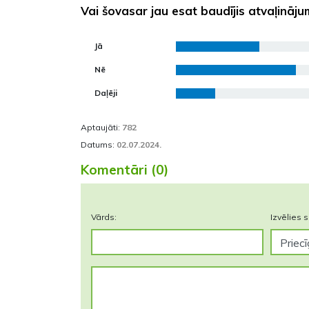
Vai šovasar jau esat baudījis atvaļināju
Jā
Nē
Daļēji
Aptaujāti:
782
Datums:
02.07.2024.
Komentāri (0)
Vārds:
Izvēlies s