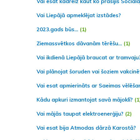
Vai esat kādreiz kaut ko prasījis Sociā
Vai Liepājā apmeklējat izstādes?
2023.gads būs...
(1)
Ziemassvētkos dāvanām tērēšu...
(1)
Vai ikdienā Liepājā braucat ar tramvaju
Vai plānojat šoruden vai šoziem vakcinē
Vai esat apmierināts ar Saeimas vēlēša
Kādu apkuri izmantojat savā mājoklī?
(1
Vai mājās taupat elektroenerģiju?
(2)
Vai esat bija Atmodas dārzā Karostā?