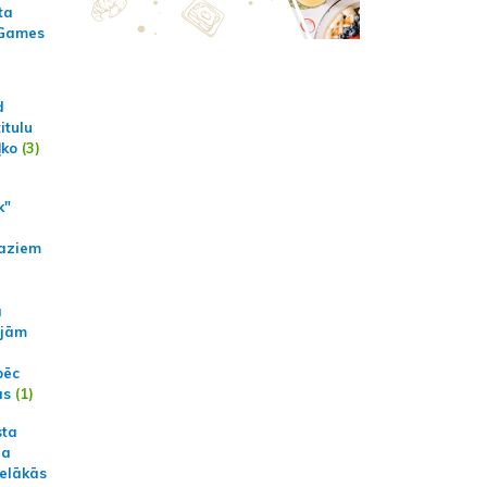
ta
 Games
d
itulu
ļko
(3)
k"
aziem
a
ajām
pēc
ās
(1)
sta
na
ielākās