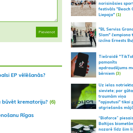
norisināsies spor
festivāls "Beach
Liepaja"
(1)
"BL Serviss Gran
Pievienot
Slam" čempiona t
izcīna Ernests Bu
Tiešraidē "TikTo
pamanīts
apdraudējums m
bērniem
(3)
balsi EP vēlēšanās?
Uz ielas notriekt
sieviete; par gūt
traumām viņa
 būvēt krematoriju?
(6)
"apjautusi" tikai 
atgriešanās māj
ienošanu Rīgas
“Bioforce” piesai
Baltijas biometā
nozarē līdz šim l