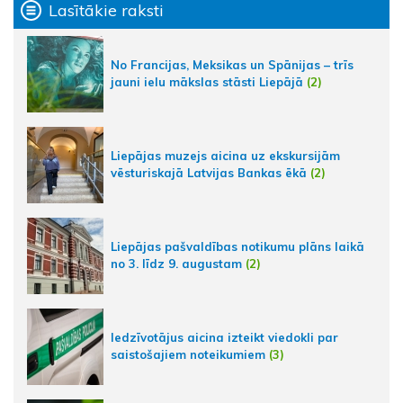
Lasītākie raksti
No Francijas, Meksikas un Spānijas – trīs
jauni ielu mākslas stāsti Liepājā
(2)
Liepājas muzejs aicina uz ekskursijām
vēsturiskajā Latvijas Bankas ēkā
(2)
Liepājas pašvaldības notikumu plāns laikā
no 3. līdz 9. augustam
(2)
Iedzīvotājus aicina izteikt viedokli par
saistošajiem noteikumiem
(3)