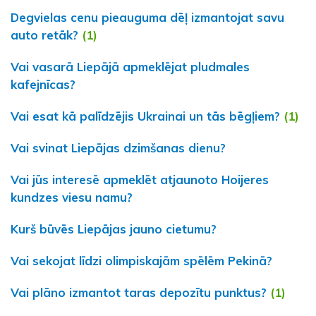
Degvielas cenu pieauguma dēļ izmantojat savu
auto retāk?
(1)
Vai vasarā Liepājā apmeklējat pludmales
kafejnīcas?
Vai esat kā palīdzējis Ukrainai un tās bēgļiem?
(1)
Vai svinat Liepājas dzimšanas dienu?
Vai jūs interesē apmeklēt atjaunoto Hoijeres
kundzes viesu namu?
Kurš būvēs Liepājas jauno cietumu?
Vai sekojat līdzi olimpiskajām spēlēm Pekinā?
Vai plāno izmantot taras depozītu punktus?
(1)