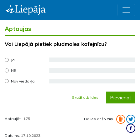
Aptaujas
Vai Liepājā pietiek pludmales kafejnīcu?
Jā
Nē
Nav viedokļa
Pievienot
Skatīt atbildes
Aptaujāti:
175
Dalies ar šo ziņu:
Datums:
17.10.2023.