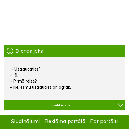
Dienas joks
– Uztraucaties?
– Jā.
– Pirmā reize?
– Nē, esmu uztraucies arī agrāk.
skatīt nākošo
Sludinājumi
Reklāma portālā
Par portālu