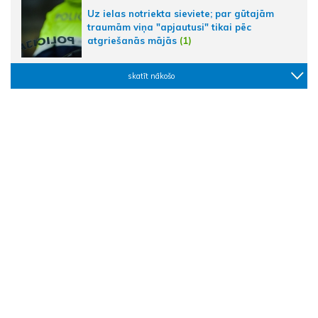
Uz ielas notriekta sieviete; par gūtajām
traumām viņa "apjautusi" tikai pēc
atgriešanās mājās
(1)
skatīt nākošo