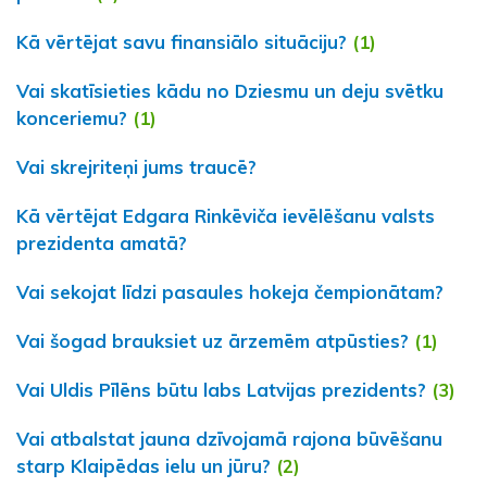
Kā vērtējat savu finansiālo situāciju?
(1)
Vai skatīsieties kādu no Dziesmu un deju svētku
konceriemu?
(1)
Vai skrejriteņi jums traucē?
Kā vērtējat Edgara Rinkēviča ievēlēšanu valsts
prezidenta amatā?
Vai sekojat līdzi pasaules hokeja čempionātam?
Vai šogad brauksiet uz ārzemēm atpūsties?
(1)
Vai Uldis Pīlēns būtu labs Latvijas prezidents?
(3)
Vai atbalstat jauna dzīvojamā rajona būvēšanu
starp Klaipēdas ielu un jūru?
(2)