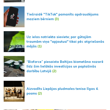
Tiešraidē "TikTok" pamanīts apdraudējums
maziem bērniem
(3)
Uz ielas notriekta sieviete; par gūtajām
traumām viņa "apjautusi" tikai pēc atgriešanās
mājās
(1)
“Bioforce” piesaista Baltijas biometāna nozarē
līdz šim lielākās investīcijas un paplašinās
darbību Latvijā
(2)
Aizvadīts Liepājas pludmales tenisa līgas 4.
posms
(2)