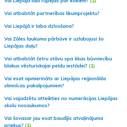
Vai Liepājā labi rūpējas par kokiem?
(1)
Vai atbalstāt partnerības likumprojektu?
Vai Liepājā ir laba dzīvošana?
Vai Zāles laukuma pārbūve ir uzlabojusi šo
Liepājas daļu?
Vai atbalstāt četru stāvu spa ēkas būvniecību
blakus vēsturiskajai peldu iestādei?
(1)
Vai esat apmierināts ar Liepājas reģionālās
slimnīcas pakalpojumiem?
Vai vajadzētu atteikties no numerācijas Liepājas
skolu nosaukumos?
Vai šovasar jau esat baudījis atvaļinājuma
priekus?
(1)