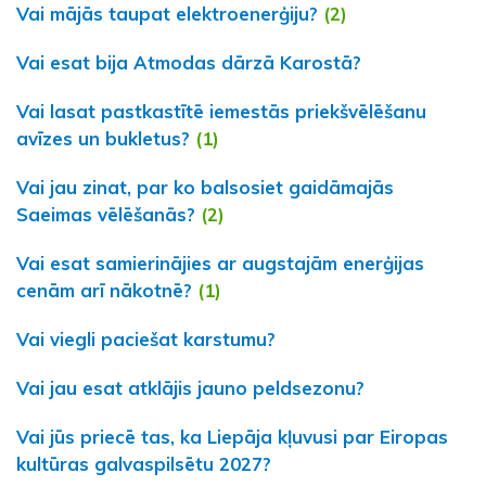
Vai mājās taupat elektroenerģiju?
(2)
Vai esat bija Atmodas dārzā Karostā?
Vai lasat pastkastītē iemestās priekšvēlēšanu
avīzes un bukletus?
(1)
Vai jau zinat, par ko balsosiet gaidāmajās
Saeimas vēlēšanās?
(2)
Vai esat samierinājies ar augstajām enerģijas
cenām arī nākotnē?
(1)
Vai viegli paciešat karstumu?
Vai jau esat atklājis jauno peldsezonu?
Vai jūs priecē tas, ka Liepāja kļuvusi par Eiropas
kultūras galvaspilsētu 2027?