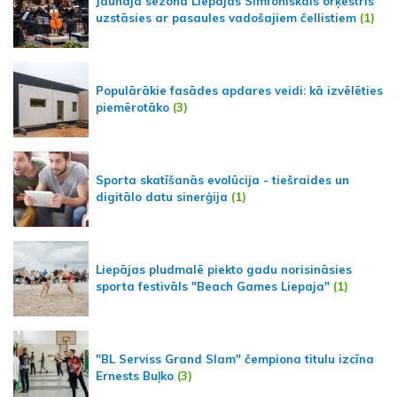
Jaunajā sezonā Liepājas Simfoniskais orķestris
uzstāsies ar pasaules vadošajiem čellistiem
(1)
Populārākie fasādes apdares veidi: kā izvēlēties
piemērotāko
(3)
Sporta skatīšanās evolūcija - tiešraides un
digitālo datu sinerģija
(1)
Liepājas pludmalē piekto gadu norisināsies
sporta festivāls "Beach Games Liepaja"
(1)
"BL Serviss Grand Slam" čempiona titulu izcīna
Ernests Buļko
(3)