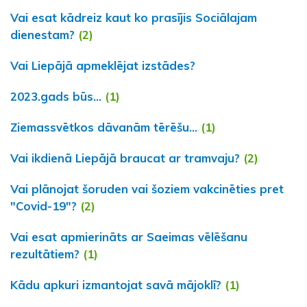
Vai esat kādreiz kaut ko prasījis Sociālajam
dienestam?
(2)
Vai Liepājā apmeklējat izstādes?
2023.gads būs...
(1)
Ziemassvētkos dāvanām tērēšu...
(1)
Vai ikdienā Liepājā braucat ar tramvaju?
(2)
Vai plānojat šoruden vai šoziem vakcinēties pret
"Covid-19"?
(2)
Vai esat apmierināts ar Saeimas vēlēšanu
rezultātiem?
(1)
Kādu apkuri izmantojat savā mājoklī?
(1)