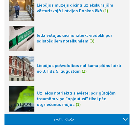
Liepājas muzejs aicina uz ekskursijām
vēsturiskajā Latvijas Bankas ēkā
(1)
Iedzīvotājus aicina izteikt viedokli par
saistošajiem noteikumiem
(3)
Liepājas pašvaldības notikumu plāns laikā
no 3. līdz 9. augustam
(2)
Uz ielas notriekta sieviete; par gūtajām
traumām viņa "apjautusi" tikai pēc
atgriešanās mājās
(1)
skatīt nākošo