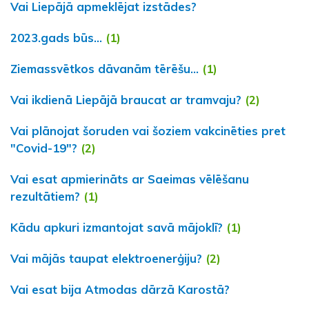
Vai Liepājā apmeklējat izstādes?
2023.gads būs...
(1)
Ziemassvētkos dāvanām tērēšu...
(1)
Vai ikdienā Liepājā braucat ar tramvaju?
(2)
Vai plānojat šoruden vai šoziem vakcinēties pret
"Covid-19"?
(2)
Vai esat apmierināts ar Saeimas vēlēšanu
rezultātiem?
(1)
Kādu apkuri izmantojat savā mājoklī?
(1)
Vai mājās taupat elektroenerģiju?
(2)
Vai esat bija Atmodas dārzā Karostā?