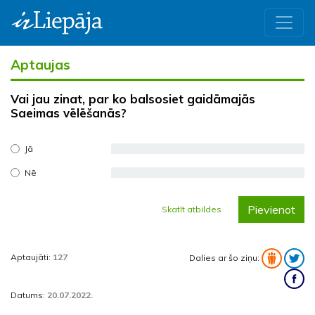
Aptaujas
Vai jau zinat, par ko balsosiet gaidāmajās
Saeimas vēlēšanās?
Jā
Nē
Pievienot
Skatīt atbildes
Aptaujāti:
127
Dalies ar šo ziņu:
Datums:
20.07.2022.