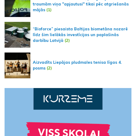
traumām viņa "apjautusi" tikai pēc atgriešanās
mājās
(1)
“Bioforce” piesaista Baltijas biometāna nozarē
līdz šim lielākās investīcijas un paplašinās
darbību Latvijā
(2)
Aizvadīts Liepājas pludmales tenisa līgas 4.
posms
(2)