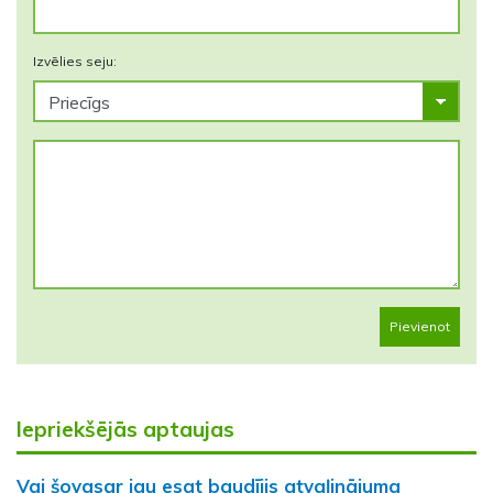
Izvēlies seju:
Pievienot
Iepriekšējās aptaujas
Vai šovasar jau esat baudījis atvaļinājuma