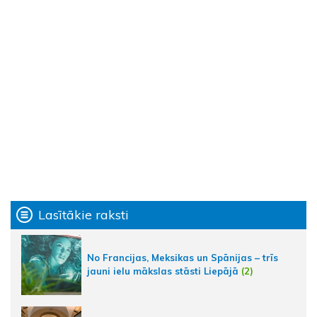
Lasītākie raksti
No Francijas, Meksikas un Spānijas – trīs
jauni ielu mākslas stāsti Liepājā
(2)