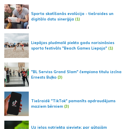
Sporta skatīšanās evolūcija - tiešraides un
digitālo datu sinerģija
(1)
Liepājas pludmalē piekto gadu norisināsies
sporta festivāls "Beach Games Liepaja"
(1)
"BL Serviss Grand Slam" čempiona titulu izcīna
Ernests Buļko
(3)
Tiešraidē "TikTok" pamanīts apdraudējums
maziem bērniem
(3)
Uz ielas notriekta sieviete; par gūtajām