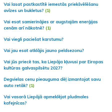
Vai lasat pastkastītē iemestās priekšvēlēšanu
avīzes un bukletus?
(1)
Vai esat samierinājies ar augstajām enerģijas
cenām arī nākotnē?
(1)
Vai viegli paciešat karstumu?
Vai jau esat atklājis jauno peldsezonu?
Vai jūs priecē tas, ka Liepāja kļuvusi par Eiropas
kultūras galvaspilsētu 2027?
Degvielas cenu pieauguma dēļ izmantojat savu
auto retāk?
(1)
Vai vasarā Liepājā apmeklējat pludmales
kafejnīcas?