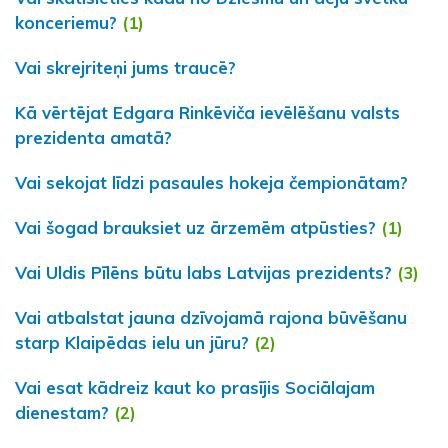
konceriemu?
(1)
Vai skrejriteņi jums traucē?
Kā vērtējat Edgara Rinkēviča ievēlēšanu valsts
prezidenta amatā?
Vai sekojat līdzi pasaules hokeja čempionātam?
Vai šogad brauksiet uz ārzemēm atpūsties?
(1)
Vai Uldis Pīlēns būtu labs Latvijas prezidents?
(3)
Vai atbalstat jauna dzīvojamā rajona būvēšanu
starp Klaipēdas ielu un jūru?
(2)
Vai esat kādreiz kaut ko prasījis Sociālajam
dienestam?
(2)