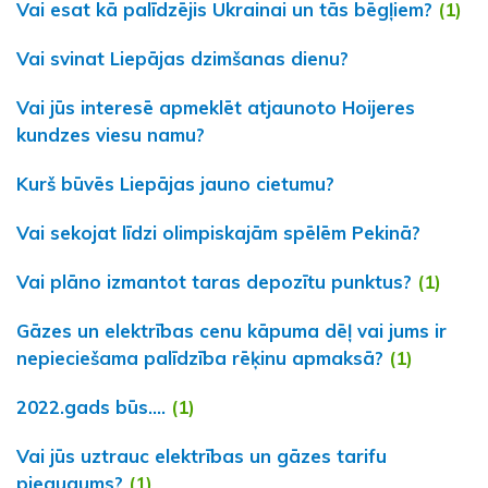
Vai esat kā palīdzējis Ukrainai un tās bēgļiem?
(1)
Vai svinat Liepājas dzimšanas dienu?
Vai jūs interesē apmeklēt atjaunoto Hoijeres
kundzes viesu namu?
Kurš būvēs Liepājas jauno cietumu?
Vai sekojat līdzi olimpiskajām spēlēm Pekinā?
Vai plāno izmantot taras depozītu punktus?
(1)
Gāzes un elektrības cenu kāpuma dēļ vai jums ir
nepieciešama palīdzība rēķinu apmaksā?
(1)
2022.gads būs....
(1)
Vai jūs uztrauc elektrības un gāzes tarifu
pieaugums?
(1)