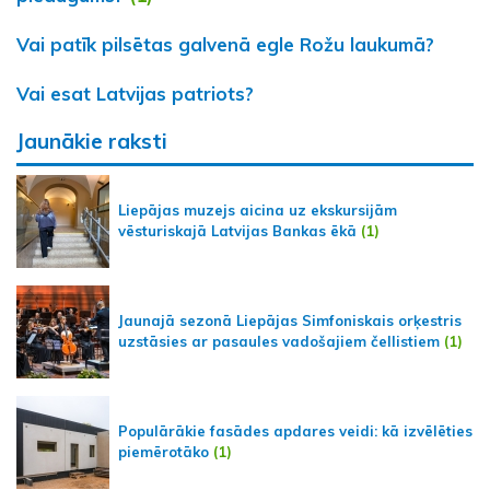
Vai patīk pilsētas galvenā egle Rožu laukumā?
Vai esat Latvijas patriots?
Jaunākie raksti
Liepājas muzejs aicina uz ekskursijām
vēsturiskajā Latvijas Bankas ēkā
(1)
Jaunajā sezonā Liepājas Simfoniskais orķestris
uzstāsies ar pasaules vadošajiem čellistiem
(1)
Populārākie fasādes apdares veidi: kā izvēlēties
piemērotāko
(1)