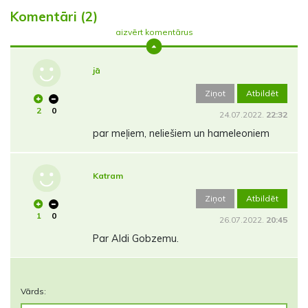
Komentāri (2)
aizvērt komentārus
jā
Ziņot
Atbildēt
2
0
24.07.2022.
22:32
par meļiem, neliešiem un hameleoniem
Katram
Ziņot
Atbildēt
1
0
26.07.2022.
20:45
Par Aldi Gobzemu.
Vārds: