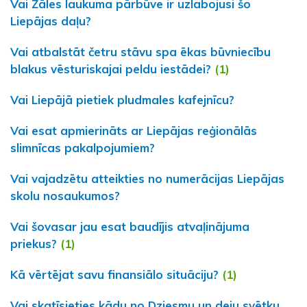
Vai Zāles laukuma pārbūve ir uzlabojusi šo
Liepājas daļu?
Vai atbalstāt četru stāvu spa ēkas būvniecību
blakus vēsturiskajai peldu iestādei?
(1)
Vai Liepājā pietiek pludmales kafejnīcu?
Vai esat apmierināts ar Liepājas reģionālās
slimnīcas pakalpojumiem?
Vai vajadzētu atteikties no numerācijas Liepājas
skolu nosaukumos?
Vai šovasar jau esat baudījis atvaļinājuma
priekus?
(1)
Kā vērtējat savu finansiālo situāciju?
(1)
Vai skatīsieties kādu no Dziesmu un deju svētku