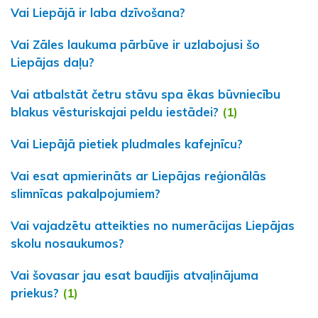
Vai Liepājā ir laba dzīvošana?
Vai Zāles laukuma pārbūve ir uzlabojusi šo
Liepājas daļu?
Vai atbalstāt četru stāvu spa ēkas būvniecību
blakus vēsturiskajai peldu iestādei?
(1)
Vai Liepājā pietiek pludmales kafejnīcu?
Vai esat apmierināts ar Liepājas reģionālās
slimnīcas pakalpojumiem?
Vai vajadzētu atteikties no numerācijas Liepājas
skolu nosaukumos?
Vai šovasar jau esat baudījis atvaļinājuma
priekus?
(1)