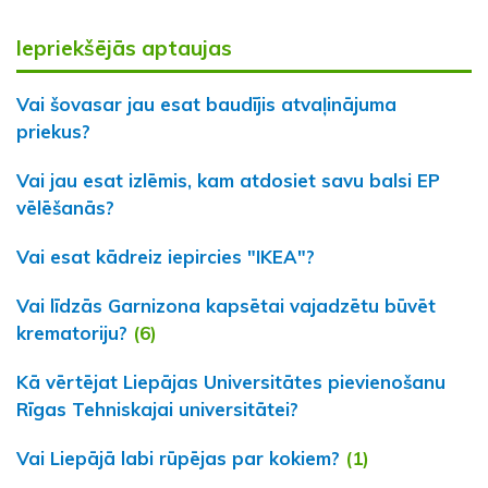
Iepriekšējās aptaujas
Vai šovasar jau esat baudījis atvaļinājuma
priekus?
Vai jau esat izlēmis, kam atdosiet savu balsi EP
vēlēšanās?
Vai esat kādreiz iepircies "IKEA"?
Vai līdzās Garnizona kapsētai vajadzētu būvēt
krematoriju?
(6)
Kā vērtējat Liepājas Universitātes pievienošanu
Rīgas Tehniskajai universitātei?
Vai Liepājā labi rūpējas par kokiem?
(1)