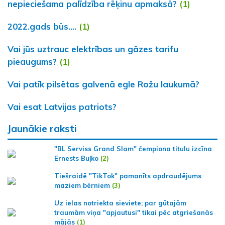
nepieciešama palīdzība rēķinu apmaksā?
(1)
2022.gads būs....
(1)
Vai jūs uztrauc elektrības un gāzes tarifu
pieaugums?
(1)
Vai patīk pilsētas galvenā egle Rožu laukumā?
Vai esat Latvijas patriots?
Jaunākie raksti
"BL Serviss Grand Slam" čempiona titulu izcīna
Ernests Buļko
(2)
Tiešraidē "TikTok" pamanīts apdraudējums
maziem bērniem
(3)
Uz ielas notriekta sieviete; par gūtajām
traumām viņa "apjautusi" tikai pēc atgriešanās
mājās
(1)