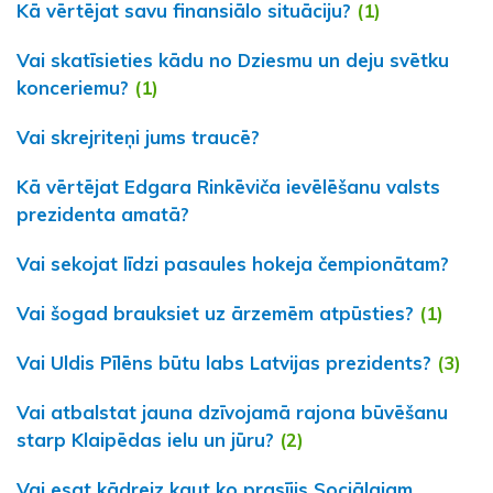
Kā vērtējat savu finansiālo situāciju?
(1)
Vai skatīsieties kādu no Dziesmu un deju svētku
konceriemu?
(1)
Vai skrejriteņi jums traucē?
Kā vērtējat Edgara Rinkēviča ievēlēšanu valsts
prezidenta amatā?
Vai sekojat līdzi pasaules hokeja čempionātam?
Vai šogad brauksiet uz ārzemēm atpūsties?
(1)
Vai Uldis Pīlēns būtu labs Latvijas prezidents?
(3)
Vai atbalstat jauna dzīvojamā rajona būvēšanu
starp Klaipēdas ielu un jūru?
(2)
Vai esat kādreiz kaut ko prasījis Sociālajam