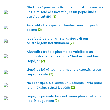
“Bioforce” piesaista Baltijas biometāna nozarē
līdz šim lielākās investīcijas un paplašinās
darbību Latvijā
(2)
Aizvadīts Liepājas pludmales tenisa līgas 4.
posms
(2)
Iedzīvotājus aicina izteikt viedokli par
saistošajiem noteikumiem
(2)
Aizvadīts trešais pludmales volejbola un
pludmales tenisa festivāls "Amber Sand Fest
Liepāja"
(2)
Liepājas bākā top multimediju ekspozīcija par
Liepājas ostu
(2)
No Francijas, Meksikas un Spānijas – trīs jauni
ielu mākslas stāsti Liepājā
(2)
Liepājas pašvaldības notikumu plāns laikā no 3.
līdz 9. augustam
(2)