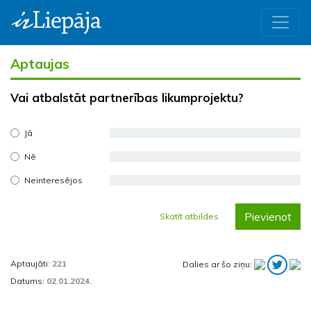
Aptaujas
Vai atbalstāt partnerības likumprojektu?
Jā
Nē
Neinteresējos
Pievienot
Skatīt atbildes
Aptaujāti:
221
Dalies ar šo ziņu:
Datums:
02.01.2024.