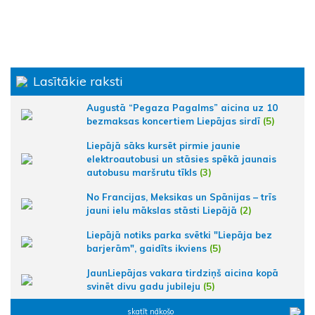
Lasītākie raksti
Augustā “Pegaza Pagalms” aicina uz 10
bezmaksas koncertiem Liepājas sirdī
(5)
Liepājā sāks kursēt pirmie jaunie
elektroautobusi un stāsies spēkā jaunais
autobusu maršrutu tīkls
(3)
No Francijas, Meksikas un Spānijas – trīs
jauni ielu mākslas stāsti Liepājā
(2)
Liepājā notiks parka svētki "Liepāja bez
barjerām", gaidīts ikviens
(5)
JaunLiepājas vakara tirdziņš aicina kopā
svinēt divu gadu jubileju
(5)
skatīt nākošo