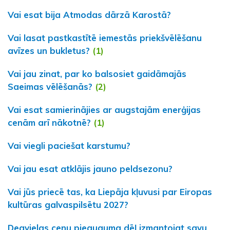
Vai esat bija Atmodas dārzā Karostā?
Vai lasat pastkastītē iemestās priekšvēlēšanu
avīzes un bukletus?
(1)
Vai jau zinat, par ko balsosiet gaidāmajās
Saeimas vēlēšanās?
(2)
Vai esat samierinājies ar augstajām enerģijas
cenām arī nākotnē?
(1)
Vai viegli paciešat karstumu?
Vai jau esat atklājis jauno peldsezonu?
Vai jūs priecē tas, ka Liepāja kļuvusi par Eiropas
kultūras galvaspilsētu 2027?
Degvielas cenu pieauguma dēļ izmantojat savu