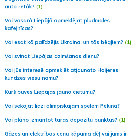
auto retāk?
(1)
Vai vasarā Liepājā apmeklējat pludmales
kafejnīcas?
Vai esat kā palīdzējis Ukrainai un tās bēgļiem?
(1)
Vai svinat Liepājas dzimšanas dienu?
Vai jūs interesē apmeklēt atjaunoto Hoijeres
kundzes viesu namu?
Kurš būvēs Liepājas jauno cietumu?
Vai sekojat līdzi olimpiskajām spēlēm Pekinā?
Vai plāno izmantot taras depozītu punktus?
(1)
Gāzes un elektrības cenu kāpuma dēļ vai jums ir