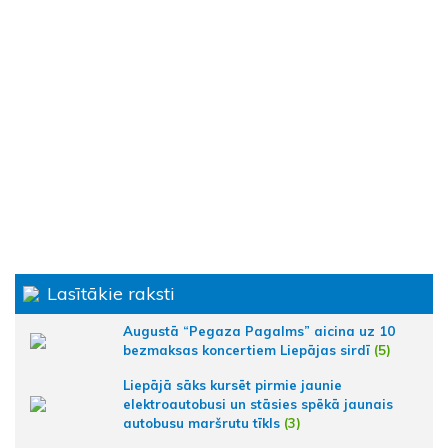
Lasītākie raksti
Augustā “Pegaza Pagalms” aicina uz 10
bezmaksas koncertiem Liepājas sirdī
(5)
Liepājā sāks kursēt pirmie jaunie
elektroautobusi un stāsies spēkā jaunais
autobusu maršrutu tīkls
(3)