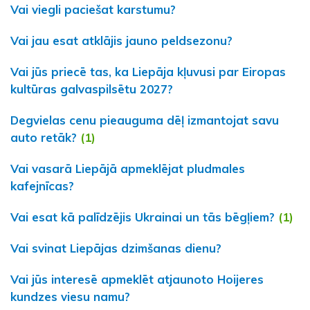
Vai viegli paciešat karstumu?
Vai jau esat atklājis jauno peldsezonu?
Vai jūs priecē tas, ka Liepāja kļuvusi par Eiropas
kultūras galvaspilsētu 2027?
Degvielas cenu pieauguma dēļ izmantojat savu
auto retāk?
(1)
Vai vasarā Liepājā apmeklējat pludmales
kafejnīcas?
Vai esat kā palīdzējis Ukrainai un tās bēgļiem?
(1)
Vai svinat Liepājas dzimšanas dienu?
Vai jūs interesē apmeklēt atjaunoto Hoijeres
kundzes viesu namu?