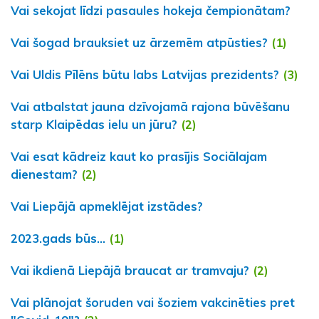
Vai sekojat līdzi pasaules hokeja čempionātam?
Vai šogad brauksiet uz ārzemēm atpūsties?
(1)
Vai Uldis Pīlēns būtu labs Latvijas prezidents?
(3)
Vai atbalstat jauna dzīvojamā rajona būvēšanu
starp Klaipēdas ielu un jūru?
(2)
Vai esat kādreiz kaut ko prasījis Sociālajam
dienestam?
(2)
Vai Liepājā apmeklējat izstādes?
2023.gads būs...
(1)
Vai ikdienā Liepājā braucat ar tramvaju?
(2)
Vai plānojat šoruden vai šoziem vakcinēties pret