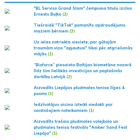
"BL Serviss Grand Slam" čempiona titulu izcīna
Ernests Buļko
(2)
Tiešraidē "TikTok" pamanīts apdraudējums
maziem bērniem
(3)
Uz ielas notriekta sieviete; par gūtajām
traumām viņa "apjautusi" tikai pēc atgriešanās
mājās
(1)
“Bioforce” piesaista Baltijas biometāna nozarē
līdz šim lielākās investīcijas un paplašinās
darbību Latvijā
(2)
Aizvadīts Liepājas pludmales tenisa līgas 4.
posms
(1)
Iedzīvotājus aicina izteikt viedokli par
saistošajiem noteikumiem
(1)
Aizvadīts trešais pludmales volejbola un
pludmales tenisa festivāls "Amber Sand Fest
Liepāja"
(1)