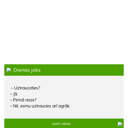
Dienas joks
– Uztraucaties?
– Jā.
– Pirmā reize?
– Nē, esmu uztraucies arī agrāk.
skatīt nākošo