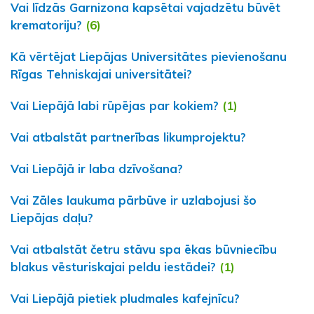
Vai līdzās Garnizona kapsētai vajadzētu būvēt
krematoriju?
(6)
Kā vērtējat Liepājas Universitātes pievienošanu
Rīgas Tehniskajai universitātei?
Vai Liepājā labi rūpējas par kokiem?
(1)
Vai atbalstāt partnerības likumprojektu?
Vai Liepājā ir laba dzīvošana?
Vai Zāles laukuma pārbūve ir uzlabojusi šo
Liepājas daļu?
Vai atbalstāt četru stāvu spa ēkas būvniecību
blakus vēsturiskajai peldu iestādei?
(1)
Vai Liepājā pietiek pludmales kafejnīcu?