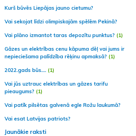
Kurš būvēs Liepājas jauno cietumu?
Vai sekojat līdzi olimpiskajām spēlēm Pekinā?
Vai plāno izmantot taras depozītu punktus?
(1)
Gāzes un elektrības cenu kāpuma dēļ vai jums ir
nepieciešama palīdzība rēķinu apmaksā?
(1)
2022.gads būs....
(1)
Vai jūs uztrauc elektrības un gāzes tarifu
pieaugums?
(1)
Vai patīk pilsētas galvenā egle Rožu laukumā?
Vai esat Latvijas patriots?
Jaunākie raksti