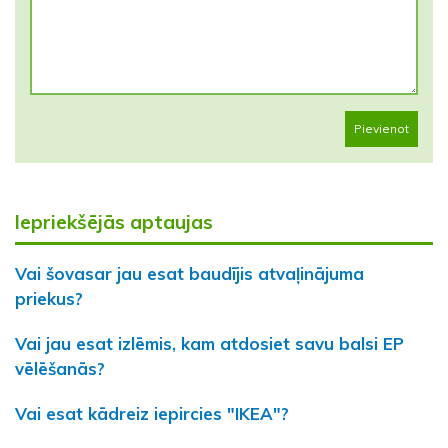
Pievienot
Iepriekšējās aptaujas
Vai šovasar jau esat baudījis atvaļinājuma
priekus?
Vai jau esat izlēmis, kam atdosiet savu balsi EP
vēlēšanās?
Vai esat kādreiz iepircies "IKEA"?