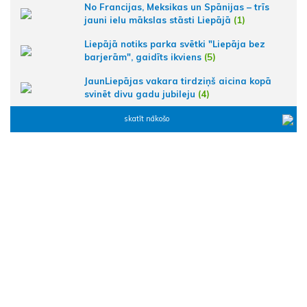
No Francijas, Meksikas un Spānijas – trīs
jauni ielu mākslas stāsti Liepājā
(1)
Liepājā notiks parka svētki "Liepāja bez
barjerām", gaidīts ikviens
(5)
JaunLiepājas vakara tirdziņš aicina kopā
svinēt divu gadu jubileju
(4)
skatīt nākošo