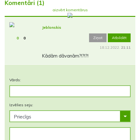
Komentāri (1)
aizvērt komentārus
Jeblonskis
Ziņot
Atbildēt
0
0
18.12.2022.
21:11
Kādām dāvanām?!?!?!
Vārds:
Izvēlies seju: