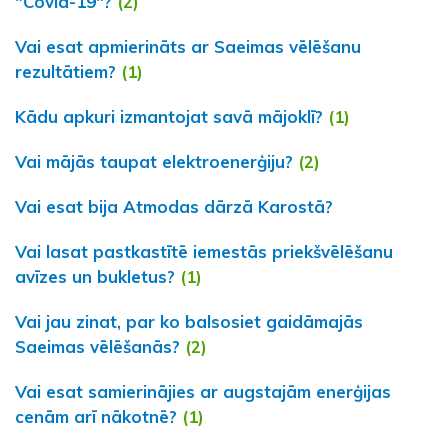
"Covid-19"?
(2)
Vai esat apmierināts ar Saeimas vēlēšanu
rezultātiem?
(1)
Kādu apkuri izmantojat savā mājoklī?
(1)
Vai mājās taupat elektroenerģiju?
(2)
Vai esat bija Atmodas dārzā Karostā?
Vai lasat pastkastītē iemestās priekšvēlēšanu
avīzes un bukletus?
(1)
Vai jau zinat, par ko balsosiet gaidāmajās
Saeimas vēlēšanās?
(2)
Vai esat samierinājies ar augstajām enerģijas
cenām arī nākotnē?
(1)