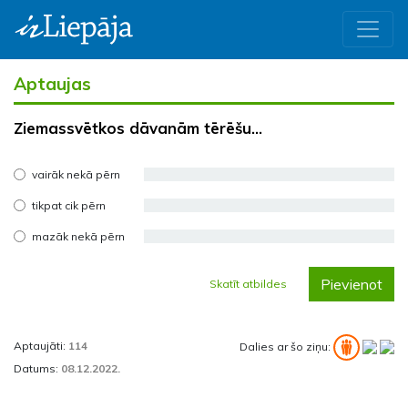
Aptaujas
Ziemassvētkos dāvanām tērēšu...
vairāk nekā pērn
tikpat cik pērn
mazāk nekā pērn
Pievienot
Skatīt atbildes
Aptaujāti:
114
Dalies ar šo ziņu:
Datums:
08.12.2022.