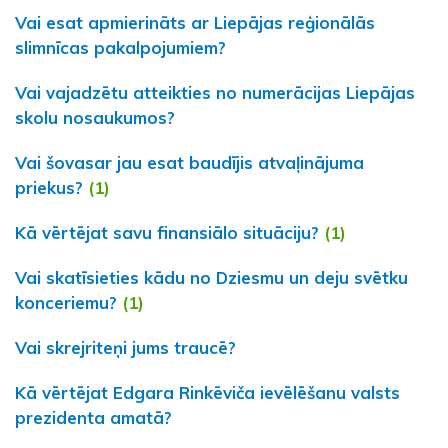
Vai esat apmierināts ar Liepājas reģionālās
slimnīcas pakalpojumiem?
Vai vajadzētu atteikties no numerācijas Liepājas
skolu nosaukumos?
Vai šovasar jau esat baudījis atvaļinājuma
priekus?
(1)
Kā vērtējat savu finansiālo situāciju?
(1)
Vai skatīsieties kādu no Dziesmu un deju svētku
konceriemu?
(1)
Vai skrejriteņi jums traucē?
Kā vērtējat Edgara Rinkēviča ievēlēšanu valsts
prezidenta amatā?