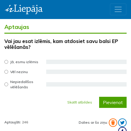
Aptaujas
Vai jau esat izlēmis, kam atdosiet savu balsi EP
vēlēšanās?
Jā, esmu izlēmis
Vēl nezinu
Nepiedalīšos
vēlēšanās
Pievienot
Skatīt atbildes
Aptaujāti:
246
Dalies ar šo ziņu: