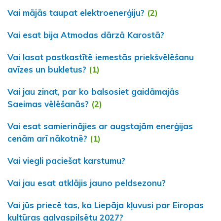
Vai mājās taupat elektroenerģiju?
(2)
Vai esat bija Atmodas dārzā Karostā?
Vai lasat pastkastītē iemestās priekšvēlēšanu
avīzes un bukletus?
(1)
Vai jau zinat, par ko balsosiet gaidāmajās
Saeimas vēlēšanās?
(2)
Vai esat samierinājies ar augstajām enerģijas
cenām arī nākotnē?
(1)
Vai viegli paciešat karstumu?
Vai jau esat atklājis jauno peldsezonu?
Vai jūs priecē tas, ka Liepāja kļuvusi par Eiropas
kultūras galvaspilsētu 2027?