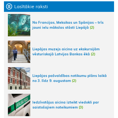
Lasītākie raksti
No Francijas, Meksikas un Spānijas – trīs
jauni ielu mākslas stāsti Liepājā
(2)
Liepājas muzejs aicina uz ekskursijām
vēsturiskajā Latvijas Bankas ēkā
(2)
Liepājas pašvaldības notikumu plāns laikā
no 3. līdz 9. augustam
(2)
Iedzīvotājus aicina izteikt viedokli par
saistošajiem noteikumiem
(3)