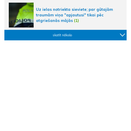
Uz ielas notriekta sieviete; par gūtajām
traumām viņa "apjautusi" tikai pēc
atgriešanās mājās
(1)
skatīt nākošo