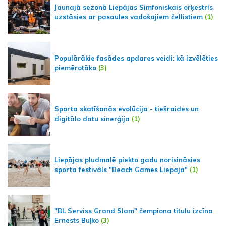
Jaunajā sezonā Liepājas Simfoniskais orķestris
uzstāsies ar pasaules vadošajiem čellistiem
(1)
Populārākie fasādes apdares veidi: kā izvēlēties
piemērotāko
(3)
Sporta skatīšanās evolūcija - tiešraides un
digitālo datu sinerģija
(1)
Liepājas pludmalē piekto gadu norisināsies
sporta festivāls "Beach Games Liepaja"
(1)
"BL Serviss Grand Slam" čempiona titulu izcīna
Ernests Buļko
(3)