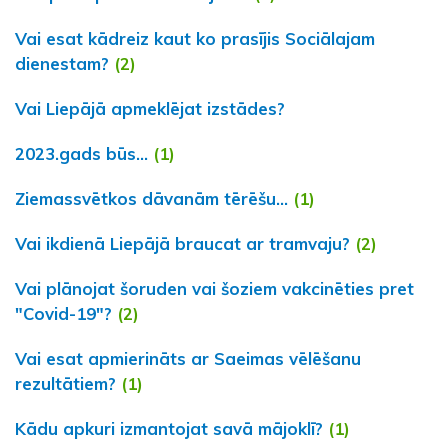
Vai esat kādreiz kaut ko prasījis Sociālajam
dienestam?
(2)
Vai Liepājā apmeklējat izstādes?
2023.gads būs...
(1)
Ziemassvētkos dāvanām tērēšu...
(1)
Vai ikdienā Liepājā braucat ar tramvaju?
(2)
Vai plānojat šoruden vai šoziem vakcinēties pret
"Covid-19"?
(2)
Vai esat apmierināts ar Saeimas vēlēšanu
rezultātiem?
(1)
Kādu apkuri izmantojat savā mājoklī?
(1)