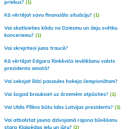
priekus?
(1)
Kā vērtējat savu finansiālo situāciju?
(1)
Vai skatīsieties kādu no Dziesmu un deju svētku
konceriemu?
(1)
Vai skrejriteņi jums traucē?
Kā vērtējat Edgara Rinkēviča ievēlēšanu valsts
prezidenta amatā?
Vai sekojat līdzi pasaules hokeja čempionātam?
Vai šogad brauksiet uz ārzemēm atpūsties?
(1)
Vai Uldis Pīlēns būtu labs Latvijas prezidents?
(3)
Vai atbalstat jauna dzīvojamā rajona būvēšanu
starp Klaipēdas ielu un jūru?
(2)