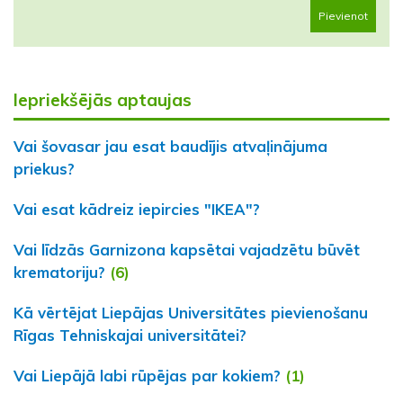
Pievienot
Iepriekšējās aptaujas
Vai šovasar jau esat baudījis atvaļinājuma
priekus?
Vai esat kādreiz iepircies "IKEA"?
Vai līdzās Garnizona kapsētai vajadzētu būvēt
krematoriju?
(6)
Kā vērtējat Liepājas Universitātes pievienošanu
Rīgas Tehniskajai universitātei?
Vai Liepājā labi rūpējas par kokiem?
(1)