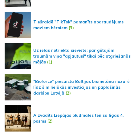
Tiešraidē "TikTok" pamanīts apdraudējums
maziem bērniem
(3)
Uz ielas notriekta sieviete; par gūtajām
traumām viņa "apjautusi" tikai pēc atgriešanās
mājās
(1)
“Bioforce” piesaista Baltijas biometāna nozarē
līdz šim lielākās investīcijas un paplašinās
darbību Latvijā
(2)
Aizvadīts Liepājas pludmales tenisa līgas 4.
posms
(2)