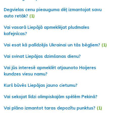
Degvielas cenu pieauguma dēļ izmantojat savu
auto retāk?
(1)
Vai vasarā Liepājā apmeklējat pludmales
kafejnīcas?
Vai esat kā palīdzējis Ukrainai un tās bēgļiem?
(1)
Vai svinat Liepājas dzimšanas dienu?
Vai jūs interesē apmeklēt atjaunoto Hoijeres
kundzes viesu namu?
Kurš būvēs Liepājas jauno cietumu?
Vai sekojat līdzi olimpiskajām spēlēm Pekinā?
Vai plāno izmantot taras depozītu punktus?
(1)