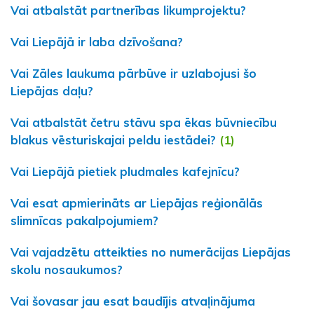
Vai atbalstāt partnerības likumprojektu?
Vai Liepājā ir laba dzīvošana?
Vai Zāles laukuma pārbūve ir uzlabojusi šo
Liepājas daļu?
Vai atbalstāt četru stāvu spa ēkas būvniecību
blakus vēsturiskajai peldu iestādei?
(1)
Vai Liepājā pietiek pludmales kafejnīcu?
Vai esat apmierināts ar Liepājas reģionālās
slimnīcas pakalpojumiem?
Vai vajadzētu atteikties no numerācijas Liepājas
skolu nosaukumos?
Vai šovasar jau esat baudījis atvaļinājuma