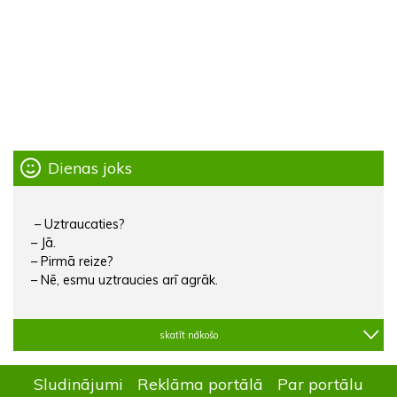
Dienas joks
– Uztraucaties?
– Jā.
– Pirmā reize?
– Nē, esmu uztraucies arī agrāk.
skatīt nākošo
Sludinājumi
Reklāma portālā
Par portālu