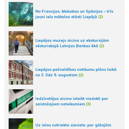
No Francijas, Meksikas un Spānijas – trīs
jauni ielu mākslas stāsti Liepājā
(2)
Liepājas muzejs aicina uz ekskursijām
vēsturiskajā Latvijas Bankas ēkā
(2)
Liepājas pašvaldības notikumu plāns laikā
no 3. līdz 9. augustam
(2)
Iedzīvotājus aicina izteikt viedokli par
saistošajiem noteikumiem
(3)
Uz ielas notriekta sieviete; par gūtajām