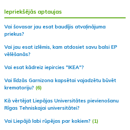
Iepriekšējās aptaujas
Vai šovasar jau esat baudījis atvaļinājuma
priekus?
Vai jau esat izlēmis, kam atdosiet savu balsi EP
vēlēšanās?
Vai esat kādreiz iepircies "IKEA"?
Vai līdzās Garnizona kapsētai vajadzētu būvēt
krematoriju?
(6)
Kā vērtējat Liepājas Universitātes pievienošanu
Rīgas Tehniskajai universitātei?
Vai Liepājā labi rūpējas par kokiem?
(1)