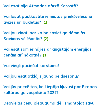
Vai esat bija Atmodas dārzā Karostā?
Vai lasat pastkastītē iemestās priekšvēlēšanu
avīzes un bukletus?
(1)
Vai jau zinat, par ko balsosiet gaidāmajās
Saeimas vēlēšanās?
(2)
Vai esat samierinājies ar augstajām enerģijas
cenām arī nākotnē?
(1)
Vai viegli paciešat karstumu?
Vai jau esat atklājis jauno peldsezonu?
Vai jūs priecē tas, ka Liepāja kļuvusi par Eiropas
kultūras galvaspilsētu 2027?
Degvielas cenu pieauguma dēļ izmantojat savu