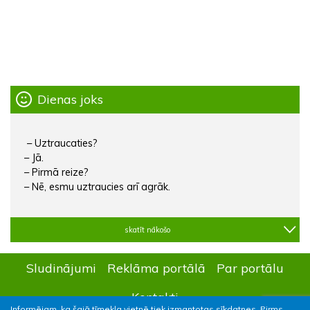
Dienas joks
– Uztraucaties?
– Jā.
– Pirmā reize?
– Nē, esmu uztraucies arī agrāk.
skatīt nākošo
Sludinājumi
Reklāma portālā
Par portālu
Kontakti
Informējam, ka šajā tīmekļa vietnē tiek izmantotas sīkdatnes. Pirms