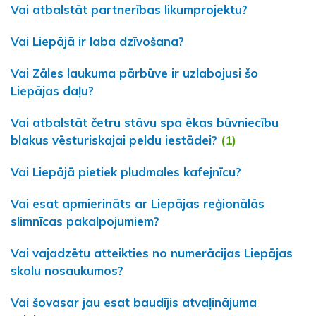
Vai atbalstāt partnerības likumprojektu?
Vai Liepājā ir laba dzīvošana?
Vai Zāles laukuma pārbūve ir uzlabojusi šo
Liepājas daļu?
Vai atbalstāt četru stāvu spa ēkas būvniecību
blakus vēsturiskajai peldu iestādei?
(1)
Vai Liepājā pietiek pludmales kafejnīcu?
Vai esat apmierināts ar Liepājas reģionālās
slimnīcas pakalpojumiem?
Vai vajadzētu atteikties no numerācijas Liepājas
skolu nosaukumos?
Vai šovasar jau esat baudījis atvaļinājuma