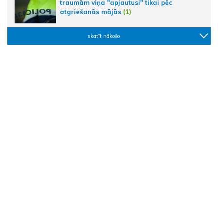
traumām viņa "apjautusi" tikai pēc
atgriešanās mājās
(1)
skatīt nākošo