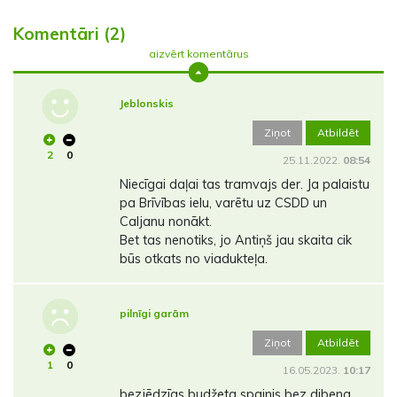
Komentāri (2)
aizvērt komentārus
Jeblonskis
Ziņot
Atbildēt
2
0
25.11.2022.
08:54
Niecīgai daļai tas tramvajs der. Ja palaistu
pa Brīvības ielu, varētu uz CSDD un
Caljanu nonākt.
Bet tas nenotiks, jo Antiņš jau skaita cik
būs otkats no viadukteļa.
pilnīgi garām
Ziņot
Atbildēt
1
0
16.05.2023.
10:17
bezjēdzīgs budžeta spainis bez dibena