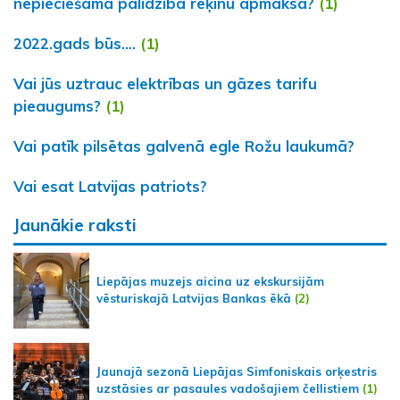
nepieciešama palīdzība rēķinu apmaksā?
(1)
2022.gads būs....
(1)
Vai jūs uztrauc elektrības un gāzes tarifu
pieaugums?
(1)
Vai patīk pilsētas galvenā egle Rožu laukumā?
Vai esat Latvijas patriots?
Jaunākie raksti
Liepājas muzejs aicina uz ekskursijām
vēsturiskajā Latvijas Bankas ēkā
(2)
Jaunajā sezonā Liepājas Simfoniskais orķestris
uzstāsies ar pasaules vadošajiem čellistiem
(1)