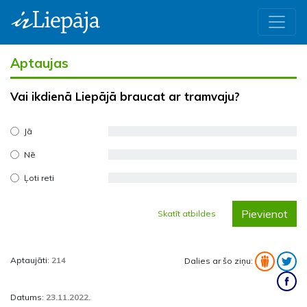
Aptaujas
Vai ikdienā Liepājā braucat ar tramvaju?
Jā
Nē
Ļoti reti
Pievienot
Skatīt atbildes
Aptaujāti:
214
Dalies ar šo ziņu:
Datums:
23.11.2022.