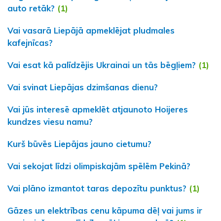
auto retāk?
(1)
Vai vasarā Liepājā apmeklējat pludmales
kafejnīcas?
Vai esat kā palīdzējis Ukrainai un tās bēgļiem?
(1)
Vai svinat Liepājas dzimšanas dienu?
Vai jūs interesē apmeklēt atjaunoto Hoijeres
kundzes viesu namu?
Kurš būvēs Liepājas jauno cietumu?
Vai sekojat līdzi olimpiskajām spēlēm Pekinā?
Vai plāno izmantot taras depozītu punktus?
(1)
Gāzes un elektrības cenu kāpuma dēļ vai jums ir