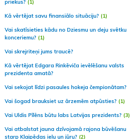
priekus?
(1)
Kā vērtējat savu finansiālo situāciju?
(1)
Vai skatīsieties kādu no Dziesmu un deju svētku
konceriemu?
(1)
Vai skrejriteņi jums traucē?
Kā vērtējat Edgara Rinkēviča ievēlēšanu valsts
prezidenta amatā?
Vai sekojat līdzi pasaules hokeja čempionātam?
Vai šogad brauksiet uz ārzemēm atpūsties?
(1)
Vai Uldis Pīlēns būtu labs Latvijas prezidents?
(3)
Vai atbalstat jauna dzīvojamā rajona būvēšanu
starp Klaipēdas ielu un jūru?
(2)