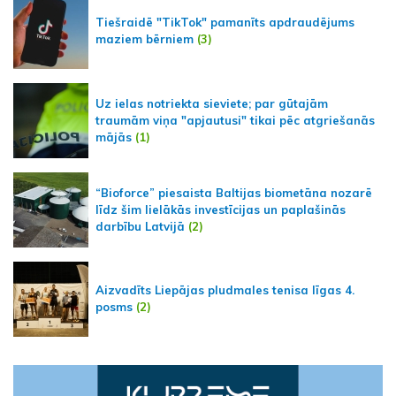
Tiešraidē "TikTok" pamanīts apdraudējums
maziem bērniem
(3)
Uz ielas notriekta sieviete; par gūtajām
traumām viņa "apjautusi" tikai pēc atgriešanās
mājās
(1)
“Bioforce” piesaista Baltijas biometāna nozarē
līdz šim lielākās investīcijas un paplašinās
darbību Latvijā
(2)
Aizvadīts Liepājas pludmales tenisa līgas 4.
posms
(2)