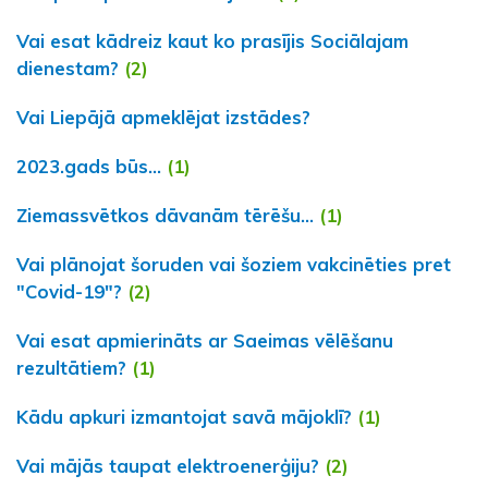
Vai esat kādreiz kaut ko prasījis Sociālajam
dienestam?
(2)
Vai Liepājā apmeklējat izstādes?
2023.gads būs...
(1)
Ziemassvētkos dāvanām tērēšu...
(1)
Vai plānojat šoruden vai šoziem vakcinēties pret
"Covid-19"?
(2)
Vai esat apmierināts ar Saeimas vēlēšanu
rezultātiem?
(1)
Kādu apkuri izmantojat savā mājoklī?
(1)
Vai mājās taupat elektroenerģiju?
(2)