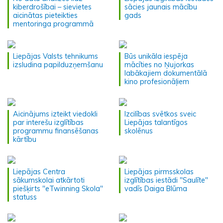
kiberdrošībai – sievietes
sācies jaunais mācību
aicinātas pieteikties
gads
mentoringa programmā
Liepājas Valsts tehnikums
Būs unikāla iespēja
izsludina papilduzņemšanu
mācīties no Ņujorkas
labākajiem dokumentālā
kino profesionāļiem
Aicinājums izteikt viedokli
Izcilības svētkos sveic
par interešu izglītības
Liepājas talantīgos
programmu finansēšanas
skolēnus
kārtību
Liepājas Centra
Liepājas pirmsskolas
sākumskolai atkārtoti
izglītības iestādi "Saulīte"
piešķirts "eTwinning Skola"
vadīs Daiga Blūma
statuss