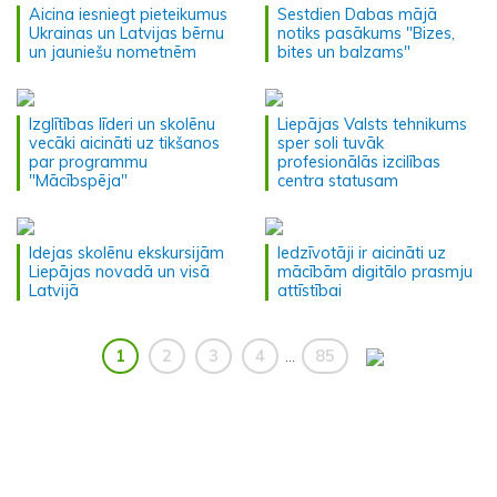
Aicina iesniegt pieteikumus
Sestdien Dabas mājā
Ukrainas un Latvijas bērnu
notiks pasākums "Bizes,
un jauniešu nometnēm
bites un balzams"
Izglītības līderi un skolēnu
Liepājas Valsts tehnikums
vecāki aicināti uz tikšanos
sper soli tuvāk
par programmu
profesionālās izcilības
"Mācībspēja"
centra statusam
Idejas skolēnu ekskursijām
Iedzīvotāji ir aicināti uz
Liepājas novadā un visā
mācībām digitālo prasmju
Latvijā
attīstībai
1
2
3
4
85
...