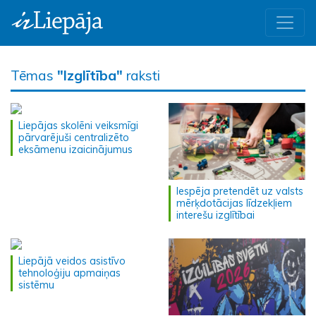
Tēmas
"Izglītība"
raksti
Liepājas skolēni veiksmīgi
pārvarējuši centralizēto
eksāmenu izaicinājumus
Iespēja pretendēt uz valsts
mērķdotācijas līdzekļiem
interešu izglītībai
Liepājā veidos asistīvo
tehnoloģiju apmaiņas
sistēmu