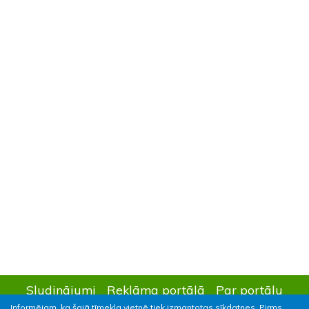
Sludinājumi
Reklāma portālā
Par portālu
Informējam, ka šajā tīmekļa vietnē tiek izmantotas sīkdatnes. Pirms