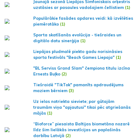
Jaunajā sezonā Liepājas Simfoniskais orķestris
uzstāsies ar pasaules vadošajiem čellistiem
(1)
Populārākie fasādes apdares veidi: kā izvēlēties
piemērotāko
(1)
Sporta skatīšanās evolūcija - tiešraides un
digitālo datu sinerģija
(1)
Liepājas pludmalē piekto gadu norisināsies
sporta festivāls "Beach Games Liepaja"
(1)
"BL Serviss Grand Slam" čempiona titulu izcīna
Ernests Buļko
(2)
Tiešraidē "TikTok" pamanīts apdraudējums
maziem bērniem
(3)
Uz ielas notriekta sieviete; par gūtajām
traumām viņa "apjautusi" tikai pēc atgriešanās
mājās
(1)
“Bioforce” piesaista Baltijas biometāna nozarē
līdz šim lielākās investīcijas un paplašinās
darbību Latvijā
(2)