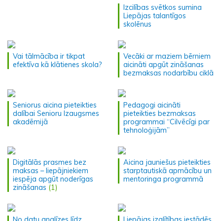
Izcilības svētkos sumina
Liepājas talantīgos
skolēnus
Vai tālmācība ir tikpat
Vecāki ar maziem bērniem
efektīva kā klātienes skola?
aicināti apgūt zināšanas
bezmaksas nodarbību ciklā
Seniorus aicina pieteikties
Pedagogi aicināti
dalībai Senioru Izaugsmes
pieteikties bezmaksas
akadēmijā
programmai “Cilvēcīgi par
tehnoloģijām”
Digitālās prasmes bez
Aicina jauniešus pieteikties
maksas – liepājniekiem
starptautiskā apmācību un
iespēja apgūt noderīgas
mentoringa programmā
zināšanas
(1)
No datu analīzes līdz
Liepājas izglītības iestādēs