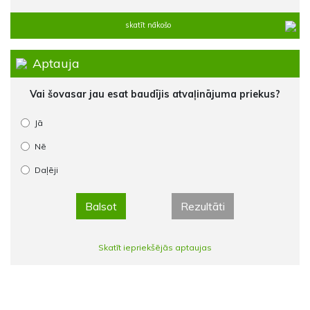
skatīt nākošo
Aptauja
Vai šovasar jau esat baudījis atvaļinājuma priekus?
Jā
Nē
Daļēji
Balsot
Rezultāti
Skatīt iepriekšējās aptaujas