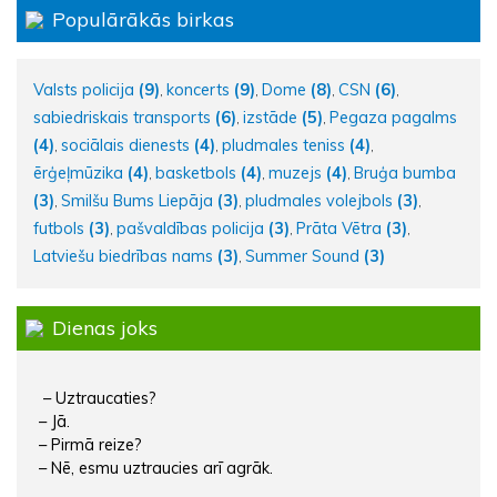
Populārākās birkas
Valsts policija
(9)
koncerts
(9)
Dome
(8)
CSN
(6)
,
,
,
,
sabiedriskais transports
(6)
izstāde
(5)
Pegaza pagalms
,
,
(4)
sociālais dienests
(4)
pludmales teniss
(4)
,
,
,
ērģeļmūzika
(4)
basketbols
(4)
muzejs
(4)
Bruģa bumba
,
,
,
(3)
Smilšu Bums Liepāja
(3)
pludmales volejbols
(3)
,
,
,
futbols
(3)
pašvaldības policija
(3)
Prāta Vētra
(3)
,
,
,
Latviešu biedrības nams
(3)
Summer Sound
(3)
,
Dienas joks
– Uztraucaties?
– Jā.
– Pirmā reize?
– Nē, esmu uztraucies arī agrāk.