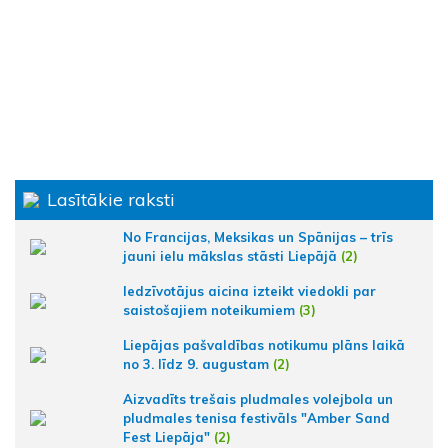
Lasītākie raksti
No Francijas, Meksikas un Spānijas – trīs
jauni ielu mākslas stāsti Liepājā
(2)
Iedzīvotājus aicina izteikt viedokli par
saistošajiem noteikumiem
(3)
Liepājas pašvaldības notikumu plāns laikā
no 3. līdz 9. augustam
(2)
Aizvadīts trešais pludmales volejbola un
pludmales tenisa festivāls "Amber Sand
Fest Liepāja"
(2)