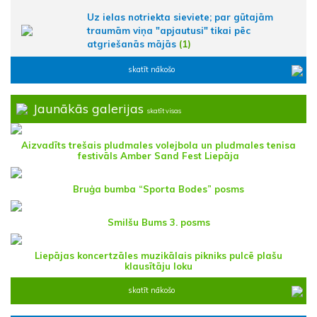
Uz ielas notriekta sieviete; par gūtajām
traumām viņa "apjautusi" tikai pēc
atgriešanās mājās
(1)
skatīt nākošo
Jaunākās galerijas
skatīt visas
Aizvadīts trešais pludmales volejbola un pludmales tenisa
festivāls Amber Sand Fest Liepāja
Bruģa bumba “Sporta Bodes” posms
Smilšu Bums 3. posms
Liepājas koncertzāles muzikālais pikniks pulcē plašu
klausītāju loku
skatīt nākošo