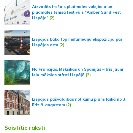
Aizvadīts trešais pludmales volejbola un
pludmales tenisa festivāls "Amber Sand Fest
Liepāja"
(2)
Liepājas bākā top multimediju ekspozīcija par
Liepājas ostu
(2)
No Francijas, Meksikas un Spānijas – trīs jauni
ielu mākslas stāsti Liepājā
(2)
Liepājas pašvaldības notikumu plāns laikā no 3.
līdz 9. augustam
(2)
Saistītie raksti