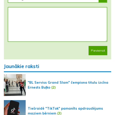
Pievienot
Jaunākie raksti
"BL Serviss Grand Slam" čempiona titulu izcīna
Ernests Buļko
(2)
Tiešraidē "TikTok" pamanīts apdraudējums
maziem bērniem
(3)