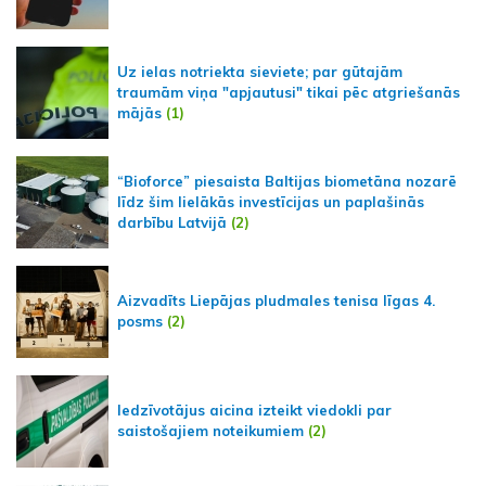
Uz ielas notriekta sieviete; par gūtajām
traumām viņa "apjautusi" tikai pēc atgriešanās
mājās
(1)
“Bioforce” piesaista Baltijas biometāna nozarē
līdz šim lielākās investīcijas un paplašinās
darbību Latvijā
(2)
Aizvadīts Liepājas pludmales tenisa līgas 4.
posms
(2)
Iedzīvotājus aicina izteikt viedokli par
saistošajiem noteikumiem
(2)