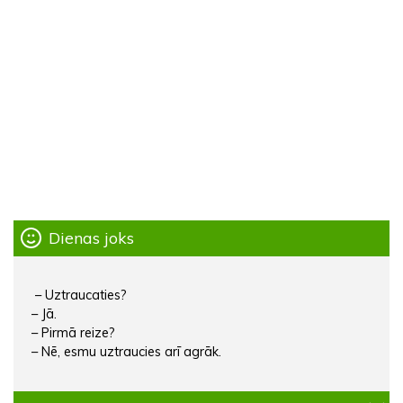
Dienas joks
– Uztraucaties?
– Jā.
– Pirmā reize?
– Nē, esmu uztraucies arī agrāk.