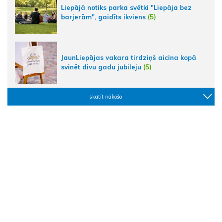
Liepājā notiks parka svētki "Liepāja bez
barjerām", gaidīts ikviens
(5)
JaunLiepājas vakara tirdziņš aicina kopā
svinēt divu gadu jubileju
(5)
skatīt nākošo