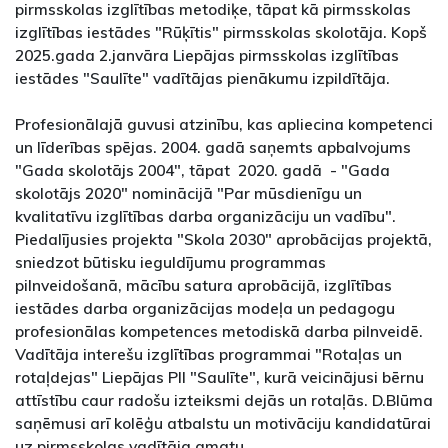
pirmsskolas izglītības metodiķe, tāpat kā pirmsskolas
izglītības iestādes "Rūķītis" pirmsskolas skolotāja. Kopš
2025.gada 2.janvāra Liepājas pirmsskolas izglītības
iestādes "Saulīte" vadītājas pienākumu izpildītāja.
Profesionālajā guvusi atzinību, kas apliecina kompetenci
un līderības spējas. 2004. gadā saņemts apbalvojums
"Gada skolotājs 2004", tāpat 2020. gadā - "Gada
skolotājs 2020" nominācijā "Par mūsdienīgu un
kvalitatīvu izglītības darba organizāciju un vadību".
Piedalījusies projekta "Skola 2030" aprobācijas projektā,
sniedzot būtisku ieguldījumu programmas
pilnveidošanā, mācību satura aprobācijā, izglītības
iestādes darba organizācijas modeļa un pedagogu
profesionālas kompetences metodiskā darba pilnveidē.
Vadītāja interešu izglītības programmai "Rotaļas un
rotaļdejas" Liepājas PII "Saulīte", kurā veicinājusi bērnu
attīstību caur radošu izteiksmi dejās un rotaļās. D.Blūma
saņēmusi arī kolēģu atbalstu un motivāciju kandidatūrai
uz pirmsskolas vadītāja amatu.