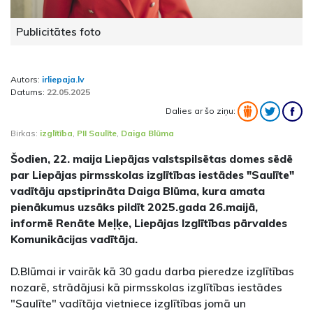
Publicitātes foto
Autors:
irliepaja.lv
Datums:
22.05.2025
Dalies ar šo ziņu:
Birkas:
izglītība
,
PII Saulīte
,
Daiga Blūma
Šodien, 22. maija Liepājas valstspilsētas domes sēdē
par Liepājas pirmsskolas izglītības iestādes "Saulīte"
vadītāju apstiprināta Daiga Blūma, kura amata
pienākumus uzsāks pildīt 2025.gada 26.maijā,
informē Renāte Meļķe, Liepājas Izglītības pārvaldes
Komunikācijas vadītāja.
D.Blūmai ir vairāk kā 30 gadu darba pieredze izglītības
nozarē, strādājusi kā pirmsskolas izglītības iestādes
"Saulīte" vadītāja vietniece izglītības jomā un