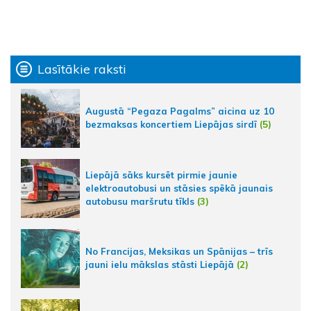
Lasītākie raksti
Augustā “Pegaza Pagalms” aicina uz 10
bezmaksas koncertiem Liepājas sirdī
(5)
Liepājā sāks kursēt pirmie jaunie
elektroautobusi un stāsies spēkā jaunais
autobusu maršrutu tīkls
(3)
No Francijas, Meksikas un Spānijas – trīs
jauni ielu mākslas stāsti Liepājā
(2)