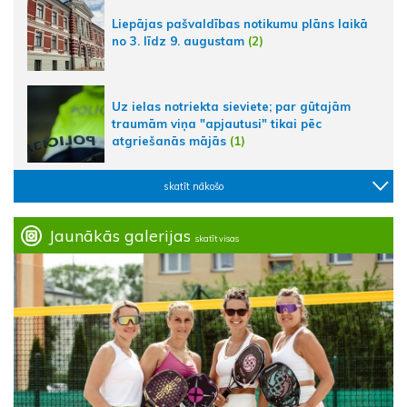
Liepājas pašvaldības notikumu plāns laikā
no 3. līdz 9. augustam
(2)
Uz ielas notriekta sieviete; par gūtajām
traumām viņa "apjautusi" tikai pēc
atgriešanās mājās
(1)
skatīt nākošo
Jaunākās galerijas
skatīt visas