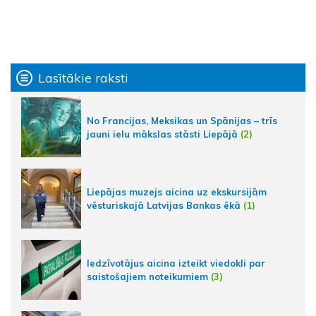
Lasītākie raksti
No Francijas, Meksikas un Spānijas – trīs
jauni ielu mākslas stāsti Liepājā
(2)
Liepājas muzejs aicina uz ekskursijām
vēsturiskajā Latvijas Bankas ēkā
(1)
Iedzīvotājus aicina izteikt viedokli par
saistošajiem noteikumiem
(3)