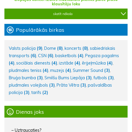
klausītāju loku
skatīt nākošo
Populārākās birkas
Valsts policija
(9)
Dome
(8)
koncerts
(8)
sabiedriskais
,
,
,
transports
(6)
CSN
(6)
basketbols
(4)
Pegaza pagalms
,
,
,
(4)
sociālais dienests
(4)
izstāde
(4)
ērģeļmūzika
(4)
,
,
,
,
pludmales teniss
(4)
muzejs
(4)
Summer Sound
(3)
,
,
,
Bruģa bumba
(3)
Smilšu Bums Liepāja
(3)
futbols
(3)
,
,
,
pludmales volejbols
(3)
Prāta Vētra
(3)
pašvaldības
,
,
policija
(3)
tarifs
(2)
,
Dienas joks
– Uztraucaties?