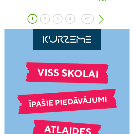
1
2
3
4
61
...