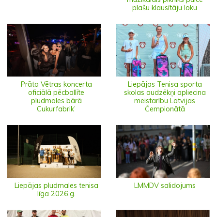
plašu klausītāju loku
Prāta Vētras koncerta
Liepājas Tenisa sporta
oficiālā pēcballīte
skolas audzēkņi apliecina
pludmales bārā
meistarību Latvijas
Cukurfabrik’
Čempionātā
Liepājas pludmales tenisa
LMMDV salidojums
līga 2026.g.