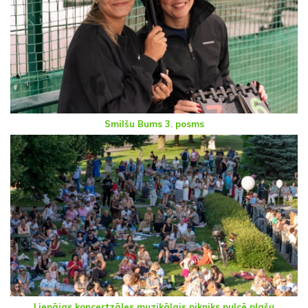
Smilšu Bums 3. posms
Liepājas koncertzāles muzikālais pikniks pulcē plašu