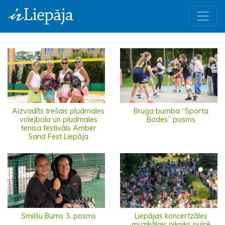
Aizvadīts trešais pludmales
Bruģa bumba “Sporta
volejbola un pludmales
Bodes” posms
tenisa festivāls Amber
Sand Fest Liepāja
Smilšu Bums 3. posms
Liepājas koncertzāles
muzikālais pikniks pulcē