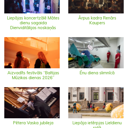
Liepājas koncertzālē Mātes
Ārpus kadra Renārs
dienu sagaida
Kaupers
Dienviditālijas noskaņās
Aizvadīts festivāls “Baltijas
Ēnu diena slimnīcā
Mūzikas dienas 2026”
Pētera Vaska jubileja
Liepāja ietērpjas Lieldienu
rotā