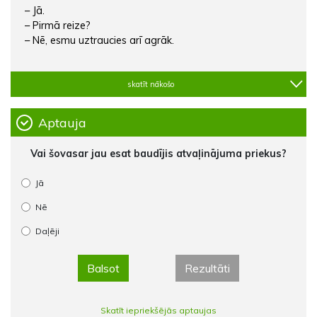
– Jā.
– Pirmā reize?
– Nē, esmu uztraucies arī agrāk.
skatīt nākošo
Aptauja
Vai šovasar jau esat baudījis atvaļinājuma priekus?
Jā
Nē
Daļēji
Balsot
Rezultāti
Skatīt iepriekšējās aptaujas