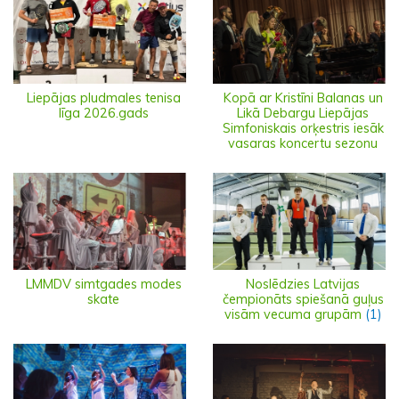
Liepājas pludmales tenisa
Kopā ar Kristīni Balanas un
līga 2026.gads
Likā Debargu Liepājas
Simfoniskais orķestris iesāk
vasaras koncertu sezonu
LMMDV simtgades modes
Noslēdzies Latvijas
skate
čempionāts spiešanā guļus
visām vecuma grupām
(1)