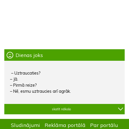
Dienas joks
– Uztraucaties?
– Jā.
– Pirmā reize?
– Nē, esmu uztraucies arī agrāk.
skatīt nākošo
Sludinājumi
Reklāma portālā
Par portālu