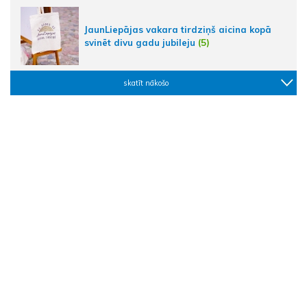
JaunLiepājas vakara tirdziņš aicina kopā
svinēt divu gadu jubileju
(5)
skatīt nākošo