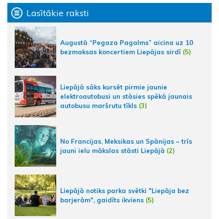
Lasītākie raksti
Augustā “Pegaza Pagalms” aicina uz 10
bezmaksas koncertiem Liepājas sirdī
(5)
Liepājā sāks kursēt pirmie jaunie
elektroautobusi un stāsies spēkā jaunais
autobusu maršrutu tīkls
(3)
No Francijas, Meksikas un Spānijas – trīs
jauni ielu mākslas stāsti Liepājā
(2)
Liepājā notiks parka svētki "Liepāja bez
barjerām", gaidīts ikviens
(5)