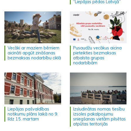
“Liepājas pēdas Latvijā”
Vecāki ar maziem bērniem
Pusaudžu vecākus aicina
aicināti apgūt zināšanas
pieteikties bezmaksas
bezmaksas nodarbību ciklā
atbalsta grupas
nodarbībām
Liepājas pašvaldības
Izsludinātas nomas tiesību
notikumu plāns laikā no 9.
izsoles pakalpojumu
līdz 15. martam
sniegšanas vietām pilsētas
atpūtas teritorijās