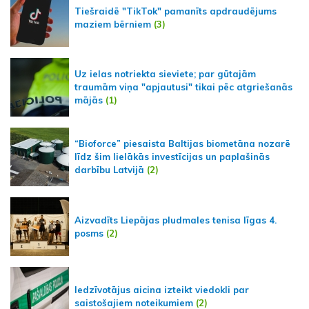
Tiešraidē "TikTok" pamanīts apdraudējums
maziem bērniem
(3)
Uz ielas notriekta sieviete; par gūtajām
traumām viņa "apjautusi" tikai pēc atgriešanās
mājās
(1)
“Bioforce” piesaista Baltijas biometāna nozarē
līdz šim lielākās investīcijas un paplašinās
darbību Latvijā
(2)
Aizvadīts Liepājas pludmales tenisa līgas 4.
posms
(2)
Iedzīvotājus aicina izteikt viedokli par
saistošajiem noteikumiem
(2)