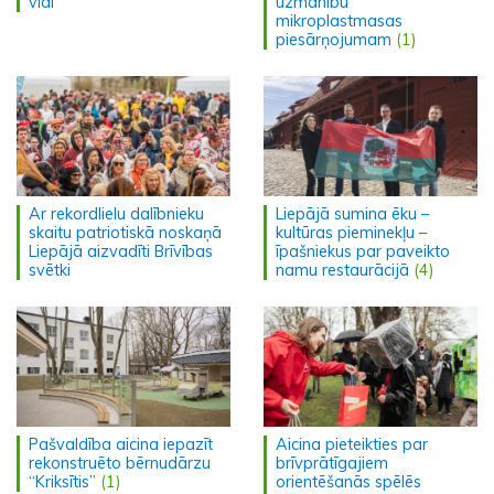
vidi
uzmanību
mikroplastmasas
piesārņojumam
(1)
Ar rekordlielu dalībnieku
Liepājā sumina ēku –
skaitu patriotiskā noskaņā
kultūras pieminekļu –
Liepājā aizvadīti Brīvības
īpašniekus par paveikto
svētki
namu restaurācijā
(4)
Pašvaldība aicina iepazīt
Aicina pieteikties par
rekonstruēto bērnudārzu
brīvprātīgajiem
“Kriksītis”
(1)
orientēšanās spēlēs