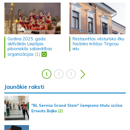
Godina 2025. gada
Restaurētas vēsturisko ēku
aktīvākās Liepājas
fasādes krāšņo Tirgoņu
pilsoniskās sabiedrības
ielu
organizācijas
(1)
1
2
3
Jaunākie raksti
"BL Serviss Grand Slam" čempiona titulu izcīna
Ernests Buļko
(2)