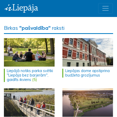
Birkas
"pašvaldība"
raksti
Liepājā notiks parka svētki
Liepājas dome apstiprina
"Liepāja bez barjerām",
budžeta grozījumus
gaidīts ikviens
(5)