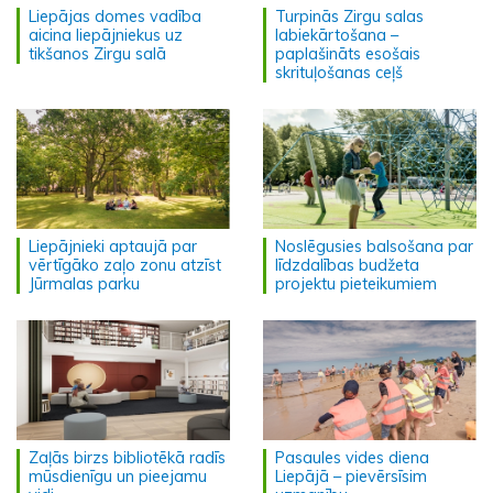
Liepājas domes vadība
Turpinās Zirgu salas
aicina liepājniekus uz
labiekārtošana –
tikšanos Zirgu salā
paplašināts esošais
skrituļošanas ceļš
Liepājnieki aptaujā par
Noslēgusies balsošana par
vērtīgāko zaļo zonu atzīst
līdzdalības budžeta
Jūrmalas parku
projektu pieteikumiem
Zaļās birzs bibliotēkā radīs
Pasaules vides diena
mūsdienīgu un pieejamu
Liepājā – pievērsīsim