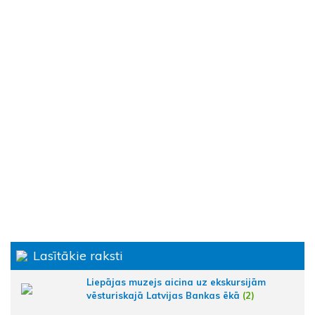
Lasītākie raksti
Liepājas muzejs aicina uz ekskursijām
vēsturiskajā Latvijas Bankas ēkā
(2)