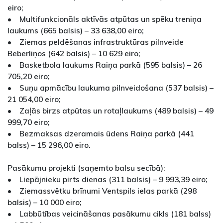
eiro;
• Multifunkcionāls aktīvās atpūtas un spēku treniņa
laukums (665 balsis) – 33 638,00 eiro;
• Ziemas peldēšanas infrastruktūras pilnveide
Beberliņos (642 balsis) – 10 629 eiro;
• Basketbola laukums Raiņa parkā (595 balsis) – 26
705,20 eiro;
• Suņu apmācību laukuma pilnveidošana (537 balsis) –
21 054,00 eiro;
• Zaļās birzs atpūtas un rotaļlaukums (489 balsis) – 49
999,70 eiro;
• Bezmaksas dzeramais ūdens Raiņa parkā (441
balss) – 15 296,00 eiro.
Pasākumu projekti (saņemto balsu secībā):
• Liepājnieku pirts dienas (311 balsis) – 9 993,39 eiro;
• Ziemassvētku brīnumi Ventspils ielas parkā (298
balsis) – 10 000 eiro;
• Labbūtības veicināšanas pasākumu cikls (181 balss)