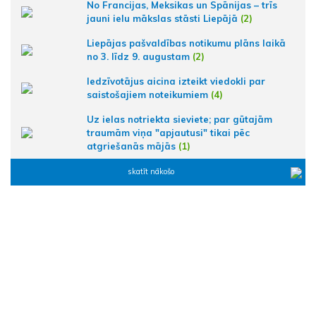
No Francijas, Meksikas un Spānijas – trīs
jauni ielu mākslas stāsti Liepājā
(2)
Liepājas pašvaldības notikumu plāns laikā
no 3. līdz 9. augustam
(2)
Iedzīvotājus aicina izteikt viedokli par
saistošajiem noteikumiem
(4)
Uz ielas notriekta sieviete; par gūtajām
traumām viņa "apjautusi" tikai pēc
atgriešanās mājās
(1)
skatīt nākošo