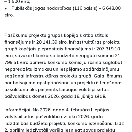
– 1 500 eiro;
• Publiskās jogas nodarbības (116 balsis) – 6 648,00
eiro.
Pasākumu projektu grupas kopējais atbalstītais
finansējums ir 28 141,39 eiro, infrastruktūras projektu
grupā kopējais pieprasītais finansējums ir 207 319,10
eiro, savukārt konkursa budžetā neapgūto summu 21
799,51 eiro apmērā konkursa komisija rosina saglabāt
neparedzētu izmaksu un iespējamo sadārdzinājumu
segšanai infrastruktūras projektu grupā. Gala lēmums
par balsojuma apstiprināšanu un projektu īstenošanas
uzsākšanu tiks pieņemts Liepājas valstspilsētas
pašvaldības domes 2026. gada 18. jūnija sēdē.
Informācijai: No 2026. gada 4. februāra Liepājas
valstspilsētas pašvaldība uzsāka 2026. gada
līdzdalības budžeta projektu konkursa īstenošanu. Līdz
2. aprīlim iedzīvotāji varēja iesniegt savas projektu