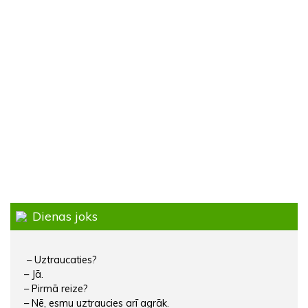
Dienas joks
– Uztraucaties?
– Jā.
– Pirmā reize?
– Nē, esmu uztraucies arī agrāk.