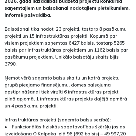
2026. gada līdzdalības budžeta projektu konkursā
saņemtajiem un balsošanai nodotajiem pieteikumiem,
informē pašvaldība.
Balsošanai tika nodoti 23 projekti, tostarp 8 pasākumu
projekti un 15 infrastruktūras projekti. Kopumā par
visiem projektiem saņemtas 6427 balsis, tostarp 5265
balsis par infrastruktūras projektiem un 1162 balsis par
pasākumu projektiem. Unikālo balsotāju skaits bijis
3790.
Ņemot vērā saņemto balsu skaitu un katrā projektu
grupā pieejamo finansējumu, domes balsojuma
apstiprināšanai tiek virzīti 6 infrastruktūras projekti
pilnā apjomā, 1 infrastruktūras projekts daļējā apmērā
un 4 pasākumu projekti.
Infrastruktūras projekti (saņemto balsu secībā):
• Funkcionālās fiziskās sagatavotības šķēršļu joslas
izveidošana O.Kalpaka ielā 96 (692 balsis) – 49 997,20