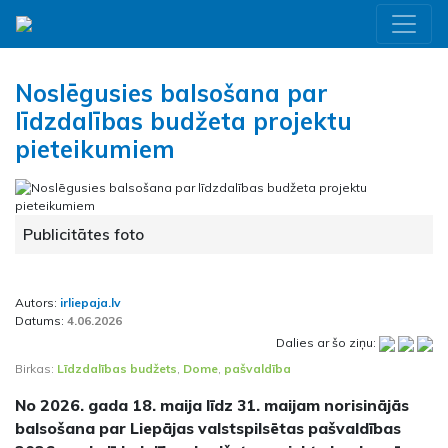
Noslēgusies balsošana par
līdzdalības budžeta projektu
pieteikumiem
Publicitātes foto
Autors:
irliepaja.lv
Datums:
4.06.2026
Dalies ar šo ziņu:
Birkas:
Līdzdalības budžets
,
Dome
,
pašvaldība
No 2026. gada 18. maija līdz 31. maijam norisinājās
balsošana par Liepājas valstspilsētas pašvaldības