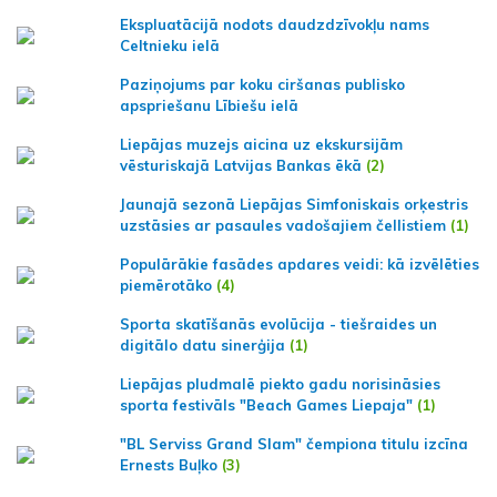
Ekspluatācijā nodots daudzdzīvokļu nams
Celtnieku ielā
Paziņojums par koku ciršanas publisko
apspriešanu Lībiešu ielā
Liepājas muzejs aicina uz ekskursijām
vēsturiskajā Latvijas Bankas ēkā
(2)
Jaunajā sezonā Liepājas Simfoniskais orķestris
uzstāsies ar pasaules vadošajiem čellistiem
(1)
Populārākie fasādes apdares veidi: kā izvēlēties
piemērotāko
(4)
Sporta skatīšanās evolūcija - tiešraides un
digitālo datu sinerģija
(1)
Liepājas pludmalē piekto gadu norisināsies
sporta festivāls "Beach Games Liepaja"
(1)
"BL Serviss Grand Slam" čempiona titulu izcīna
Ernests Buļko
(3)