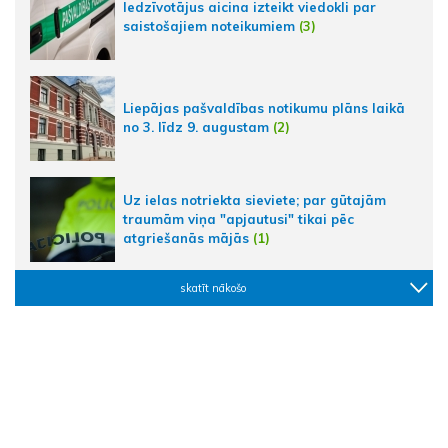
Iedzīvotājus aicina izteikt viedokli par
saistošajiem noteikumiem
(3)
Liepājas pašvaldības notikumu plāns laikā
no 3. līdz 9. augustam
(2)
Uz ielas notriekta sieviete; par gūtajām
traumām viņa "apjautusi" tikai pēc
atgriešanās mājās
(1)
skatīt nākošo