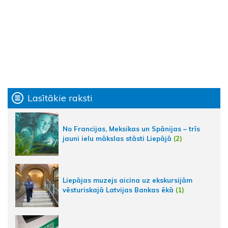
Lasītākie raksti
No Francijas, Meksikas un Spānijas – trīs
jauni ielu mākslas stāsti Liepājā
(2)
Liepājas muzejs aicina uz ekskursijām
vēsturiskajā Latvijas Bankas ēkā
(1)