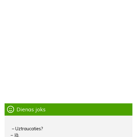
Dienas joks
– Uztraucaties?
– Jā.