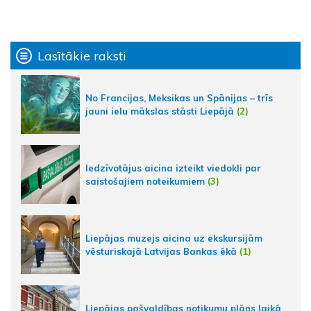
Lasītākie raksti
No Francijas, Meksikas un Spānijas – trīs
jauni ielu mākslas stāsti Liepājā
(2)
Iedzīvotājus aicina izteikt viedokli par
saistošajiem noteikumiem
(3)
Liepājas muzejs aicina uz ekskursijām
vēsturiskajā Latvijas Bankas ēkā
(1)
Liepājas pašvaldības notikumu plāns laikā