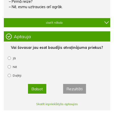
– Pirmā reize?
– Nē, esmu uztraucies arī agrāk.
skatīt nākošo
Aptauja
Vai šovasar jau esat baudījis atvaļinājuma priekus?
Jā
Nē
Daļēji
Balsot
Rezultāti
Skatīt iepriekšējās aptaujas