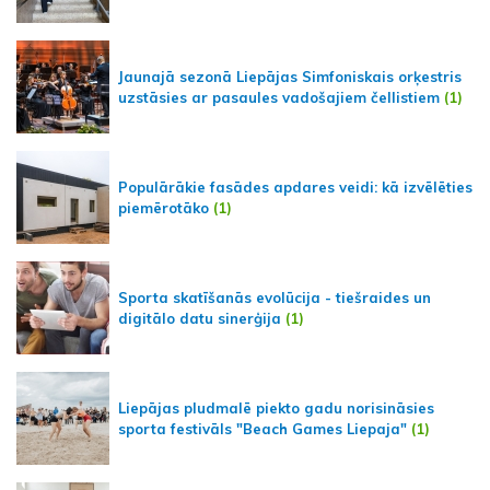
Jaunajā sezonā Liepājas Simfoniskais orķestris
uzstāsies ar pasaules vadošajiem čellistiem
(1)
Populārākie fasādes apdares veidi: kā izvēlēties
piemērotāko
(1)
Sporta skatīšanās evolūcija - tiešraides un
digitālo datu sinerģija
(1)
Liepājas pludmalē piekto gadu norisināsies
sporta festivāls "Beach Games Liepaja"
(1)