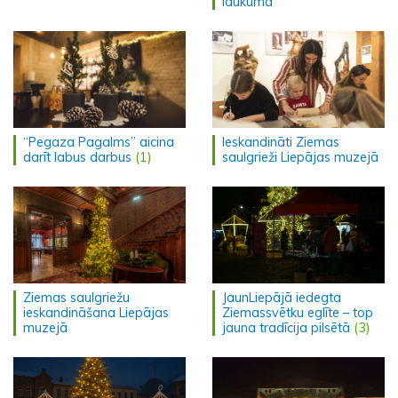
laukumā
“Pegaza Pagalms” aicina
Ieskandināti Ziemas
darīt labus darbus
(1)
saulgrieži Liepājas muzejā
Ziemas saulgriežu
JaunLiepājā iedegta
ieskandināšana Liepājas
Ziemassvētku eglīte – top
muzejā
jauna tradīcija pilsētā
(3)