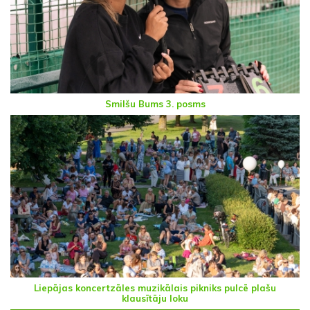
Smilšu Bums 3. posms
Liepājas koncertzāles muzikālais pikniks pulcē plašu
klausītāju loku