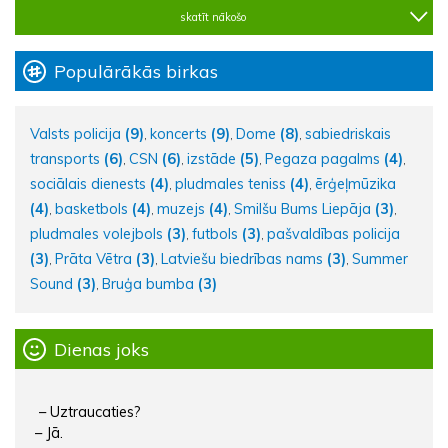
skatīt nākošo
Populārākās birkas
Valsts policija
(9)
koncerts
(9)
Dome
(8)
sabiedriskais
,
,
,
transports
(6)
CSN
(6)
izstāde
(5)
Pegaza pagalms
(4)
,
,
,
,
sociālais dienests
(4)
pludmales teniss
(4)
ērģeļmūzika
,
,
(4)
basketbols
(4)
muzejs
(4)
Smilšu Bums Liepāja
(3)
,
,
,
,
pludmales volejbols
(3)
futbols
(3)
pašvaldības policija
,
,
(3)
Prāta Vētra
(3)
Latviešu biedrības nams
(3)
Summer
,
,
,
Sound
(3)
Bruģa bumba
(3)
,
Dienas joks
– Uztraucaties?
– Jā.