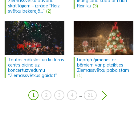
Ziemassvetku dāvana
iedegšana kopā ar Lauri
skatītājiem – izrāde “Reiz
Reiniku
(3)
svētku beķerejā...”
(2)
Tautas mākslas un kultūras
Liepājā ģimenes ar
centrs aicina uz
bērniem var pieteikties
koncertuzvedumu
Ziemassvētku pabalstam
“Ziemassvētkus gaidot”
(1)
1
2
3
4
21
...