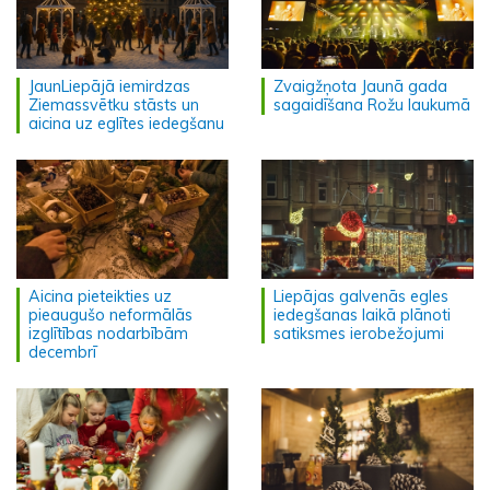
JaunLiepājā iemirdzas
Zvaigžņota Jaunā gada
Ziemassvētku stāsts un
sagaidīšana Rožu laukumā
aicina uz eglītes iedegšanu
Aicina pieteikties uz
Liepājas galvenās egles
pieaugušo neformālās
iedegšanas laikā plānoti
izglītības nodarbībām
satiksmes ierobežojumi
decembrī