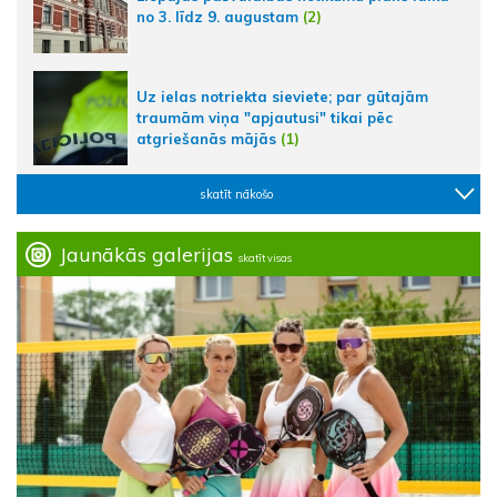
no 3. līdz 9. augustam
(2)
Uz ielas notriekta sieviete; par gūtajām
traumām viņa "apjautusi" tikai pēc
atgriešanās mājās
(1)
skatīt nākošo
Jaunākās galerijas
skatīt visas