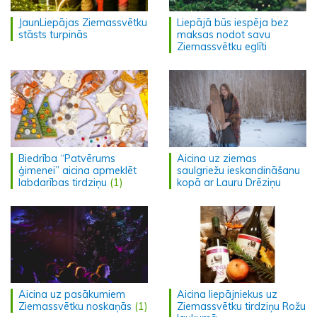
JaunLiepājas Ziemassvētku
Liepājā būs iespēja bez
stāsts turpinās
maksas nodot savu
Ziemassvētku eglīti
Biedrība “Patvērums
Aicina uz ziemas
ģimenei” aicina apmeklēt
saulgriežu ieskandināšanu
labdarības tirdziņu
(1)
kopā ar Lauru Drēziņu
Aicina uz pasākumiem
Aicina liepājniekus uz
Ziemassvētku noskaņās
(1)
Ziemassvētku tirdziņu Rožu