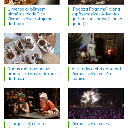
Ģimenes ar bērniem
“Pegaza Pagalms” aicina
aicinātas piedalīties
kopā piedzīvot Adventes
Ziemassvētku rotājumu
gaišumu un sagaidīt Jauno
darbnīcā
gadu
(1)
Dabas māja aicina uz
Aicina decembrī apciemot
aromātisku vaska dekoru
Ziemassvētku vecīša
darbnīcu
namiņu
Liepājas Leļļu teātra
Ziemassvētku egles