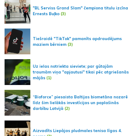
"BL Serviss Grand Slam" čempiona titulu izcīna
Ernests Buļko
(3)
Tiešraidē "TikTok" pamanīts apdraudējums
maziem bērniem
(3)
Uz ielas notriekta sieviete; par gūtajām
traumām viņa "apjautusi" tikai pēc atgriešanās
mājās
(1)
“Bioforce” piesaista Baltijas biometāna nozarē
līdz šim lielākās investīcijas un paplašinās
darbību Latvijā
(2)
Aizvadīts Liepājas pludmales tenisa līgas 4.