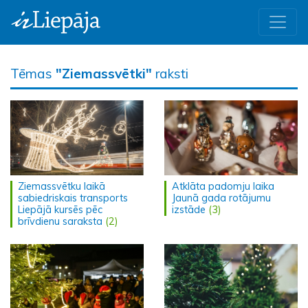
Tēmas
"Ziemassvētki"
raksti
Ziemassvētku laikā
Atklāta padomju laika
sabiedriskais transports
Jaunā gada rotājumu
Liepājā kursēs pēc
izstāde
(3)
brīvdienu saraksta
(2)