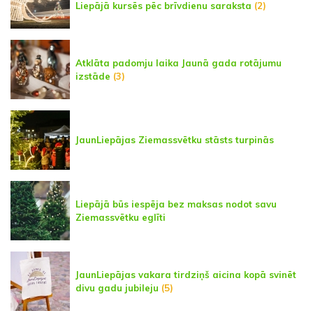
Liepājā kursēs pēc brīvdienu saraksta
(2)
Atklāta padomju laika Jaunā gada rotājumu
izstāde
(3)
JaunLiepājas Ziemassvētku stāsts turpinās
Liepājā būs iespēja bez maksas nodot savu
Ziemassvētku eglīti
JaunLiepājas vakara tirdziņš aicina kopā svinēt
divu gadu jubileju
(5)