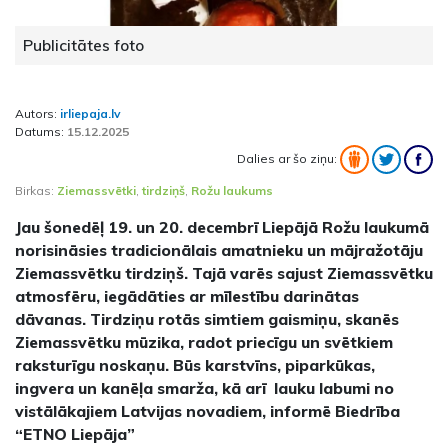
Publicitātes foto
Autors:
irliepaja.lv
Datums:
15.12.2025
Dalies ar šo ziņu:
Birkas:
Ziemassvētki
,
tirdziņš
,
Rožu laukums
Jau šonedēļ 19. un 20. decembrī Liepājā Rožu laukumā
norisināsies tradicionālais amatnieku un mājražotāju
Ziemassvētku tirdziņš. Tajā varēs sajust Ziemassvētku
atmosfēru, iegādāties ar mīlestību darinātas
dāvanas. Tirdziņu rotās simtiem gaismiņu, skanēs
Ziemassvētku mūzika, radot priecīgu un svētkiem
raksturīgu noskaņu. Būs karstvīns, piparkūkas,
ingvera un kanēļa smarža, kā arī lauku labumi no
vistālākajiem Latvijas novadiem, informē Biedrība
“ETNO Liepāja”