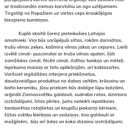
ar tradicionālo ziemas karstvīnu un ogo uzlējumiem.
Tirgotāji no Ropažiem uz vietas ceps kraukšķīgas
biezpiena bumbiņas.
Kuplā skaitā šoreiz pieteikušies Latvijas
amatnieki. Viņi būs sarūpējuši siltas, rokām darinātas,
trušu vilnas zeķes, kašmira vilnas jakas un cepures. Lielā
izvēlē cimdi- puscimdiņi ar truša vilnas apdari, šūti
zamšādas cimdi, filcēti cimdi, Adītas tunikas un mēteļi.
Iepirkuma maisiņi ar foto aplikācijām, arī kaklasaites.
Varēsiet iegādāties interjera priekšmetus,
daudzveidīgus produktus no dabas veltēm, krāsainu un
balto keramiku. Jūsu priekam būs dabīgie lūpu balzāmi,
orģināli Ziemassvētku galdauti, sudraba rotas, dzintara
izstrādājumi, īstas pērles. Jums noteikti iepatiksies
tamborētas rotaļlietas un knupīšu piekariņi bērniem,
šūtas svētku kleitiņas un sedziņas, lina galdauti ar
mežģīnēm, būs arī ādas un koka dizaina izstrādājumi.