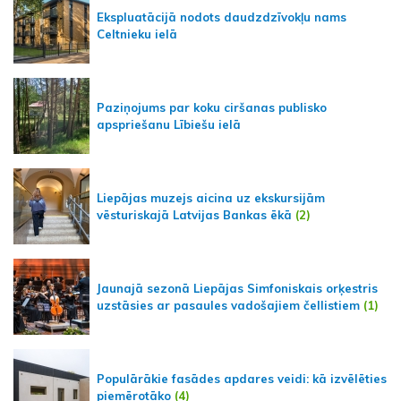
Ekspluatācijā nodots daudzdzīvokļu nams
Celtnieku ielā
Paziņojums par koku ciršanas publisko
apspriešanu Lībiešu ielā
Liepājas muzejs aicina uz ekskursijām
vēsturiskajā Latvijas Bankas ēkā
(2)
Jaunajā sezonā Liepājas Simfoniskais orķestris
uzstāsies ar pasaules vadošajiem čellistiem
(1)
Populārākie fasādes apdares veidi: kā izvēlēties
piemērotāko
(4)