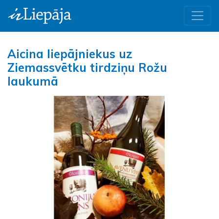
Aicina liepājniekus uz
Ziemassvētku tirdziņu Rožu
laukumā