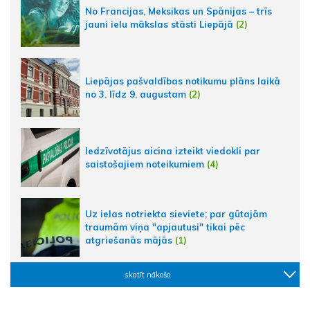
No Francijas, Meksikas un Spānijas – trīs
jauni ielu mākslas stāsti Liepājā
(2)
Liepājas pašvaldības notikumu plāns laikā
no 3. līdz 9. augustam
(2)
Iedzīvotājus aicina izteikt viedokli par
saistošajiem noteikumiem
(4)
Uz ielas notriekta sieviete; par gūtajām
traumām viņa "apjautusi" tikai pēc
atgriešanās mājās
(1)
skatīt nākošo