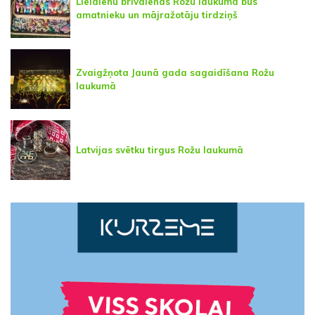
Lieldienu brīvdienās Rožu laukumā būs
amatnieku un mājražotāju tirdziņš
Zvaigžņota Jaunā gada sagaidīšana Rožu
laukumā
Latvijas svētku tirgus Rožu laukumā