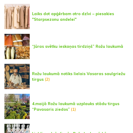
Laiks dot apģērbam otro dzīvi – piesakies
"Starpsezonu andelei"
“Jūras svētku ieskaņas tirdziņš” Rožu laukumā
Rožu laukumā notiks lielais Vasaras saulgriežu
tirgus
(2)
4.maijā Rožu laukumā uzplauks stādu tirgus
“Pavasaris ziedos”
(1)