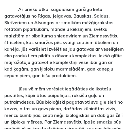
Ar prieku atkal sagaidīsim garšīgo lietu
gatavotājus no Rīgas, Jelgavas, Bauskas, Saldus,
Skrīveriem un Alsungas ar smalkām mēžģīņrakstos
rotātām piparkūkām, mandeļu keksiņiem, svētku
maizītēm ar olbaltuma sniegavīriem un Ziemassvētku
štricelēm, kas smaržos pēc svaigi ceptiem āboliem un
kanēļa. Jūs varēsiet izvēlēties jau gatavas ar veselīgiem
eko produktiem pildītus dāvanu komplektus. Iekšā glītie
mājražotāju gatavotie komplektiņi veselībai gan ar
kadiķogām, gan ķiploku marmelādēm, gan kaņepju
cepumiņiem, gan bišu produktiem.
Jūsu vēlmēm varēsiet iegādāties delikatešu
pastētes, kūpinātas paipaliņas, ruksīšu gaļu un
putraimdesas. Būs bioloģiski pagatavoti svaigie sieri no
kazas, aitas un govs piena, dažādas kūpinātas zivis,
mencu bumbiņas, cepti nēģi, bioloģiskas un dabīgas čillī
un ķiploku mērces. Par Ziemassvētku īpašo smaržu būs
parūpējušies karsto dzērienu tirgotāji, kas sasildīs mūs