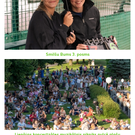
Smilšu Bums 3. posms
Liepājas koncertzāles muzikālais pikniks pulcē plašu