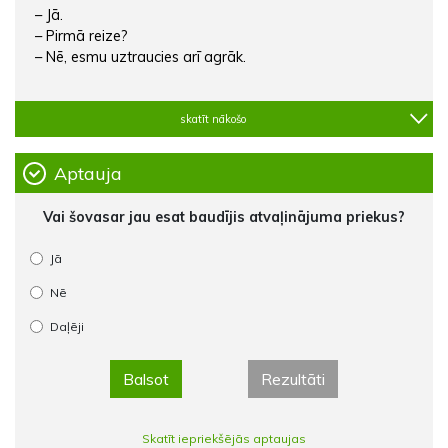
– Jā.
– Pirmā reize?
– Nē, esmu uztraucies arī agrāk.
skatīt nākošo
Aptauja
Vai šovasar jau esat baudījis atvaļinājuma priekus?
Jā
Nē
Daļēji
Balsot
Rezultāti
Skatīt iepriekšējās aptaujas