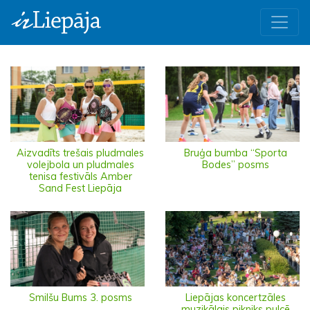
Aizvadīts trešais pludmales
Bruģa bumba “Sporta
volejbola un pludmales
Bodes” posms
tenisa festivāls Amber
Sand Fest Liepāja
Smilšu Bums 3. posms
Liepājas koncertzāles
muzikālais pikniks pulcē