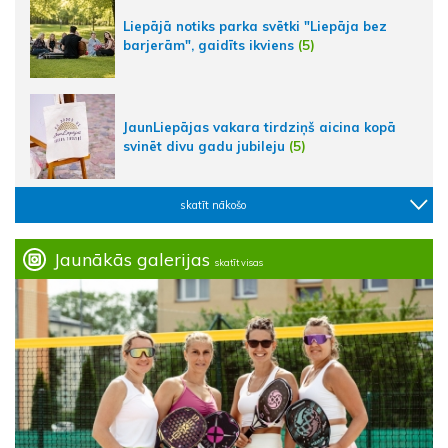
Liepājā notiks parka svētki "Liepāja bez
barjerām", gaidīts ikviens
(5)
JaunLiepājas vakara tirdziņš aicina kopā
svinēt divu gadu jubileju
(5)
skatīt nākošo
Jaunākās galerijas
skatīt visas