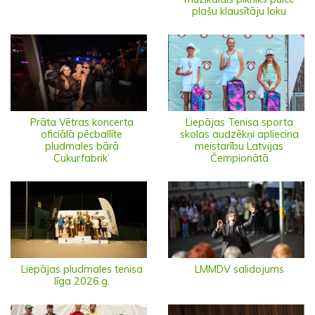
plašu klausītāju loku
Prāta Vētras koncerta
Liepājas Tenisa sporta
oficiālā pēcballīte
skolas audzēkņi apliecina
pludmales bārā
meistarību Latvijas
Cukurfabrik’
Čempionātā
Liepājas pludmales tenisa
LMMDV salidojums
līga 2026.g.