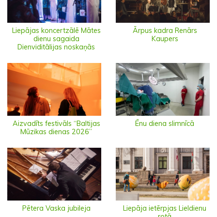
Liepājas koncertzālē Mātes
Ārpus kadra Renārs
dienu sagaida
Kaupers
Dienviditālijas noskaņās
Aizvadīts festivāls “Baltijas
Ēnu diena slimnīcā
Mūzikas dienas 2026”
Pētera Vaska jubileja
Liepāja ietērpjas Lieldienu
rotā