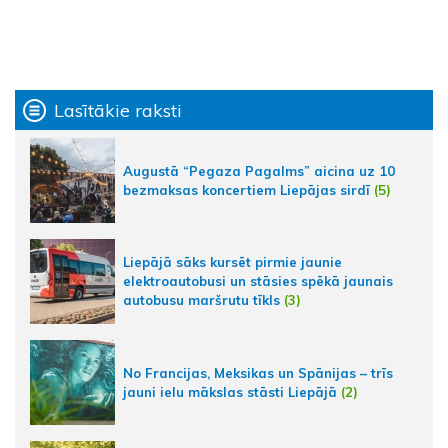
Lasītākie raksti
Augustā “Pegaza Pagalms” aicina uz 10
bezmaksas koncertiem Liepājas sirdī
(5)
Liepājā sāks kursēt pirmie jaunie
elektroautobusi un stāsies spēkā jaunais
autobusu maršrutu tīkls
(3)
No Francijas, Meksikas un Spānijas – trīs
jauni ielu mākslas stāsti Liepājā
(2)