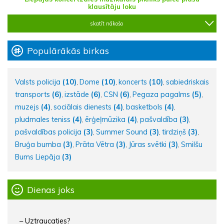
klausītāju loku
skatīt nākošo
Populārākās birkas
Valsts policija
(10)
Dome
(10)
koncerts
(10)
sabiedriskais
,
,
,
transports
(6)
izstāde
(6)
CSN
(6)
Pegaza pagalms
(5)
,
,
,
,
muzejs
(4)
sociālais dienests
(4)
basketbols
(4)
,
,
,
pludmales teniss
(4)
ērģeļmūzika
(4)
pašvaldība
(3)
,
,
,
pašvaldības policija
(3)
Summer Sound
(3)
tirdziņš
(3)
,
,
,
Bruģa bumba
(3)
Prāta Vētra
(3)
Jūras svētki
(3)
Smilšu
,
,
,
Bums Liepāja
(3)
Dienas joks
– Uztraucaties?