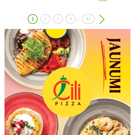
1
2
3
4
61
...