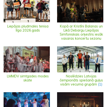
Liepājas pludmales tenisa
Kopā ar Kristīni Balanas un
līga 2026.gads
Likā Debargu Liepājas
Simfoniskais orķestris iesāk
vasaras koncertu sezonu
LMMDV simtgades modes
Noslēdzies Latvijas
skate
čempionāts spiešanā guļus
visām vecuma grupām
(1)