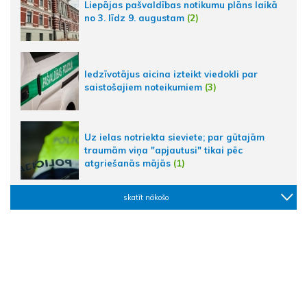
Liepājas pašvaldības notikumu plāns laikā
no 3. līdz 9. augustam
(2)
Iedzīvotājus aicina izteikt viedokli par
saistošajiem noteikumiem
(3)
Uz ielas notriekta sieviete; par gūtajām
traumām viņa "apjautusi" tikai pēc
atgriešanās mājās
(1)
skatīt nākošo