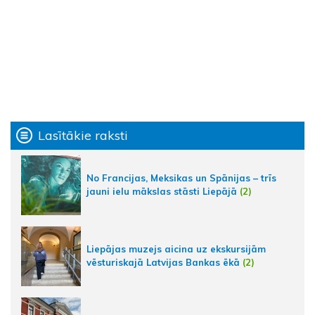
Lasītākie raksti
No Francijas, Meksikas un Spānijas – trīs
jauni ielu mākslas stāsti Liepājā
(2)
Liepājas muzejs aicina uz ekskursijām
vēsturiskajā Latvijas Bankas ēkā
(2)