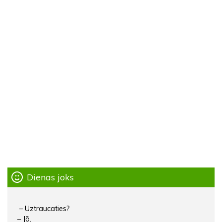
Dienas joks
– Uztraucaties?
– Jā.