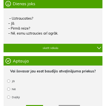
Dienas joks
– Uztraucaties?
– Jā.
– Pirmā reize?
– Nē, esmu uztraucies arī agrāk.
skatīt nākošo
Aptauja
Vai šovasar jau esat baudījis atvaļinājuma priekus?
Jā
Nē
Daļēji