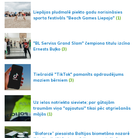
Liepājas pludmalē piekto gadu norisināsies
sporta festivāls "Beach Games Liepaja"
(1)
"BL Serviss Grand Slam" čempiona titulu izcīna
Ernests Buļko
(3)
Tiešraidē "TikTok" pamanīts apdraudējums
maziem bērniem
(3)
Uz ielas notriekta sieviete; par gūtajām
traumām viņa "apjautusi" tikai pēc atgriešanās
mājās
(1)
“Bioforce” piesaista Baltijas biometāna nozarē