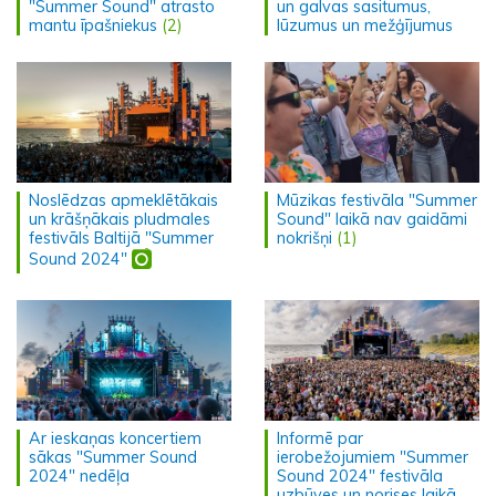
"Summer Sound" atrasto
un galvas sasitumus,
mantu īpašniekus
(2)
lūzumus un mežģījumus
Noslēdzas apmeklētākais
Mūzikas festivāla "Summer
un krāšņākais pludmales
Sound" laikā nav gaidāmi
festivāls Baltijā "Summer
nokrišņi
(1)
Sound 2024"
Ar ieskaņas koncertiem
Informē par
sākas "Summer Sound
ierobežojumiem "Summer
2024" nedēļa
Sound 2024" festivāla
uzbūves un norises laikā