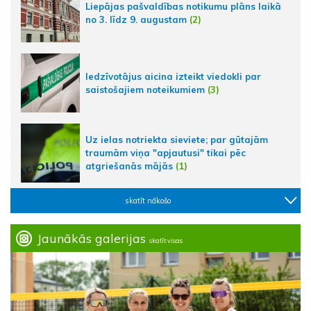
Liepājas pašvaldības notikumu plāns laikā
no 3. līdz 9. augustam
(2)
Iedzīvotājus aicina izteikt viedokli par
saistošajiem noteikumiem
(3)
Uz ielas notriekta sieviete; par gūtajām
traumām viņa "apjautusi" tikai pēc
atgriešanās mājās
(1)
skatīt nākošo
Jaunākās galerijas
skatīt visas