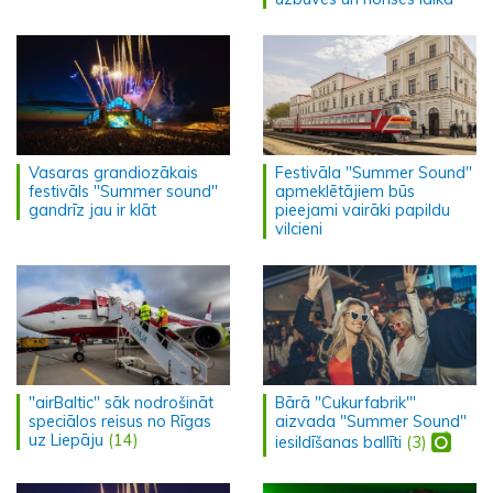
Vasaras grandiozākais
Festivāla "Summer Sound"
festivāls "Summer sound"
apmeklētājiem būs
gandrīz jau ir klāt
pieejami vairāki papildu
vilcieni
"airBaltic" sāk nodrošināt
Bārā "Cukurfabrik'"
speciālos reisus no Rīgas
aizvada "Summer Sound"
uz Liepāju
(14)
iesildīšanas ballīti
(3)