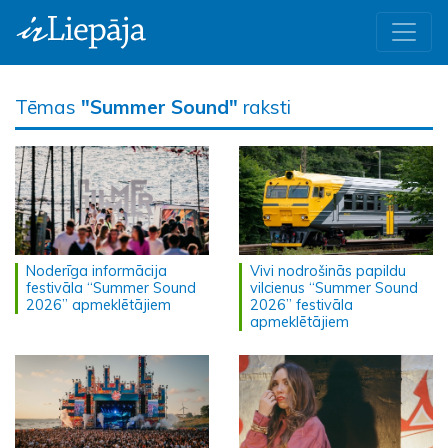
Tēmas
"Summer Sound"
raksti
Noderīga informācija
Vivi nodrošinās papildu
festivāla “Summer Sound
vilcienus “Summer Sound
2026” apmeklētājiem
2026” festivāla
apmeklētājiem