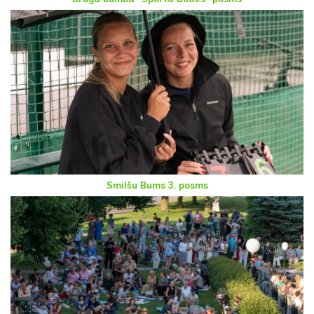
Smilšu Bums 3. posms