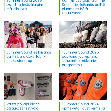
Summer Sound 2026”
Komiķis uzstājas "Summer
izsludina festivāla pirmos
Sound" iesildīšanās ballītē
māksliniekus
pludmales bārā
Cukurfabrik’
Summer Sound iesildīšanās
"Summer Sound 2025"
ballītē bārā Cukurfabrik’
papildina jau iepriekš
notiks stand-up
izsludināto mākslinieku
programmu
Valsts policija aicina
"Summer Sound 2024"
atsaukties festivālā
apmeklētāji gūst ķermeņa