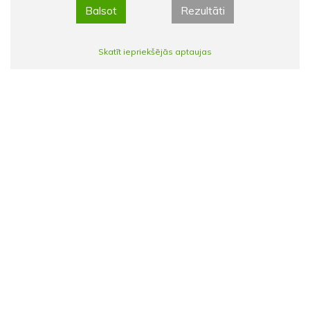
Balsot
Rezultāti
Skatīt iepriekšējās aptaujas