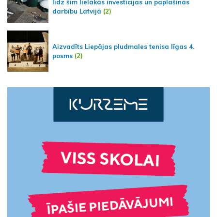
līdz šim lielākās investīcijas un paplašinās
darbību Latvijā
(2)
Aizvadīts Liepājas pludmales tenisa līgas 4.
posms
(2)