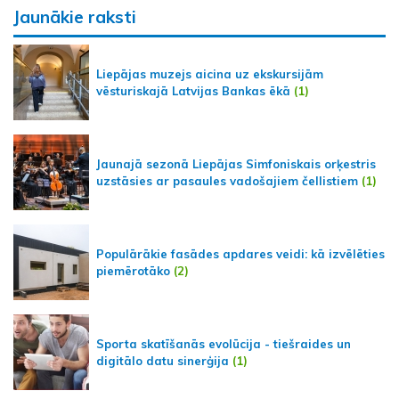
Jaunākie raksti
Liepājas muzejs aicina uz ekskursijām
vēsturiskajā Latvijas Bankas ēkā
(1)
Jaunajā sezonā Liepājas Simfoniskais orķestris
uzstāsies ar pasaules vadošajiem čellistiem
(1)
Populārākie fasādes apdares veidi: kā izvēlēties
piemērotāko
(2)
Sporta skatīšanās evolūcija - tiešraides un
digitālo datu sinerģija
(1)