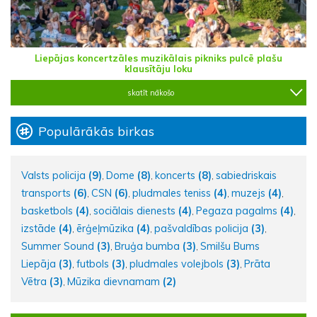
Liepājas koncertzāles muzikālais pikniks pulcē plašu
klausītāju loku
skatīt nākošo
Populārākās birkas
Valsts policija
(9)
Dome
(8)
koncerts
(8)
sabiedriskais
,
,
,
transports
(6)
CSN
(6)
pludmales teniss
(4)
muzejs
(4)
,
,
,
,
basketbols
(4)
sociālais dienests
(4)
Pegaza pagalms
(4)
,
,
,
izstāde
(4)
ērģeļmūzika
(4)
pašvaldības policija
(3)
,
,
,
Summer Sound
(3)
Bruģa bumba
(3)
Smilšu Bums
,
,
Liepāja
(3)
futbols
(3)
pludmales volejbols
(3)
Prāta
,
,
,
Vētra
(3)
Mūzika dievnamam
(2)
,