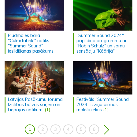
Pludmales bārā
"Summer Sound 2024"
"Cukurfabrik'" notiks
papildina programmu ar
"Summer Sound"
"Robin Schulz" un somu
iesildīšanas pasākums
sensāciju "Käärijä"
Latvijas Pasākumu foruma
Festivāls "Summer Sound
Izcilības balvas saņem arī
2024" izziņo pirmos
Liepājas notikumi
(1)
māksliniekus
(1)
1
2
3
4
5
6