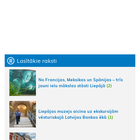
Lasītākie raksti
No Francijas, Meksikas un Spānijas – trīs
jauni ielu mākslas stāsti Liepājā
(2)
Liepājas muzejs aicina uz ekskursijām
vēsturiskajā Latvijas Bankas ēkā
(1)