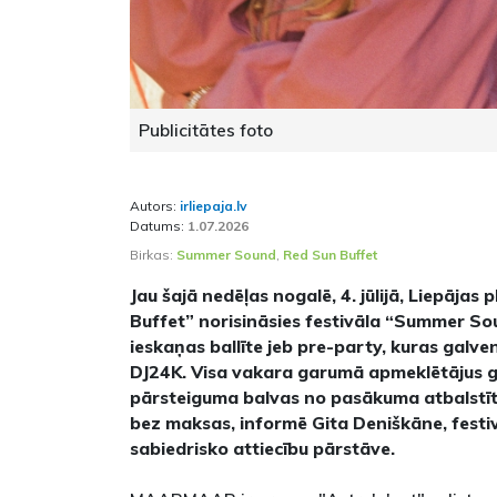
Publicitātes foto
Autors:
irliepaja.lv
Datums:
1.07.2026
Birkas:
Summer Sound
,
Red Sun Buffet
Jau šajā nedēļas nogalē, 4. jūlijā, Liepāja
Buffet” norisināsies festivāla “Summer Sou
ieskaņas ballīte jeb pre-party, kuras gal
DJ24K. Visa vakara garumā apmeklētājus ga
pārsteiguma balvas no pasākuma atbalstīt
bez maksas, informē Gita Deniškāne, fest
sabiedrisko attiecību pārstāve.