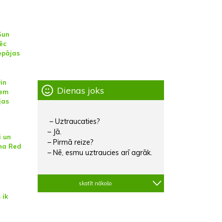
Sun
Pēc
iepājas
in
Dienas joks
iem
jas
– Uztraucaties?
– Jā.
i un
– Pirmā reize?
na Red
– Nē, esmu uztraucies arī agrāk.
skatīt nākošo
 ik