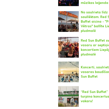
mūzikas leģenda
No saulrieta līdz
saullēktam. Red 
Buffet aicina - "
Vētras" ballīte L
pludmalē
Red Sun Buffet sv
vasaru ar septiņ
koncertiem Liepā
pludmalē
Koncerti, saulriet
vasaras baudīša
Sun Buffet
“Red Sun Buffet”
turpina koncertus
vakaru!