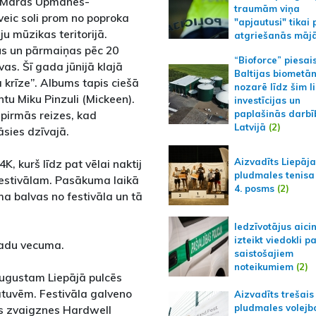
s Māras Upmanes-
traumām viņa
 veic soli prom no poproka
"apjautusi" tikai 
u mūzikas teritorijā.
atgriešanās māj
us un pārmaiņas pēc 20
“Bioforce” piesai
s. Šī gada jūnijā klajā
Baltijas biometā
rīze”. Albums tapis ciešā
nozarē līdz šim l
tu Miku Pinzuli (Mickeen).
investīcijas un
 pirmās reizes, kad
paplašinās darbī
Latvijā
(2)
sies dzīvajā.
Aizvadīts Liepāj
K, kurš līdz pat vēlai naktij
pludmales tenisa
estivālam. Pasākuma laikā
4. posms
(2)
a balvas no festivāla un tā
Iedzīvotājus aici
izteikt viedokli p
gadu vecuma.
saistošajiem
noteikumiem
(2)
augustam Liepājā pulcēs
atuvēm. Festivāla galveno
Aizvadīts trešais
pludmales volejb
as zvaigznes Hardwell