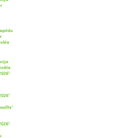
r
papildu
r
ivāla
cija
tivāla
2026”
2026”
aulīte”
2026”
s
u