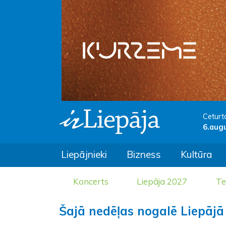
Ceturt
6.aug
Liepājnieki
Bizness
Kultūra
Koncerts
Liepāja 2027
Te
Šajā nedēļas nogalē Liepāj