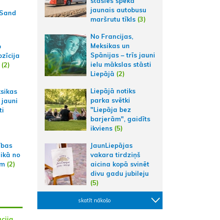
stāsies spēkā
jaunais autobusu
 Sand
maršrutu tīkls
(3)
No Francijas,
Meksikas un
p
Spānijas – trīs jauni
zīcija
ielu mākslas stāsti
(2)
Liepājā
(2)
Liepājā notiks
ksikas
parka svētki
 jauni
"Liepāja bez
ti
barjerām", gaidīts
ikviens
(5)
JaunLiepājas
ības
vakara tirdziņš
aikā no
aicina kopā svinēt
am
(2)
divu gadu jubileju
(5)
skatīt nākošo
cija