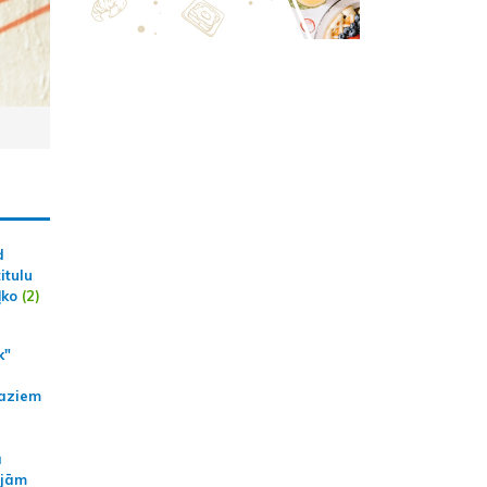
d
itulu
ļko
(2)
k"
aziem
a
ajām