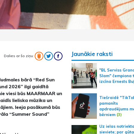
Jaunākie raksti
Dalies ar šo ziņu:
"BL Serviss Gran
Slam" čempiona t
s pludmales bārā “Red Sun
izcīna Ernests Bu
nd 2026” ilgi gaidītā
venie viesi būs MAARMAAR un
Tiešraidē "TikTo
idīs lieliska mūzika un
pamanīts
ājiem. Ieeja pasākumā būs
apdraudējums m
ivāla “Summer Sound”
bērniem
(3)
Uz ielas notriekt
sieviete; par gūt