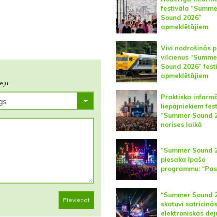
festivāla “Summe
Sound 2026”
apmeklētājiem
Vivi nodrošinās 
vilcienus “Summe
Sound 2026” fest
apmeklētājiem
eju:
Praktiska informā
liepājniekiem fes
“Summer Sound 
norises laikā
“Summer Sound 
piesaka īpašo
programmu: “Pas
“Summer Sound 
Pievienot
skatuvi satricinā
elektroniskās dej