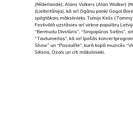
(Nīderlande), Alans Volkers (Alan Walker) (
(Lielbritānija), kā arī čigānu panki Gogol Bor
spilgtākais mākslinieks Tomijs Kešs (Tommy
Festivālā uzstāsies arī virkne populāru Latvi
“Bermudu Divstūris”, “Singapūras Satīns”, an
“Tautumeitas”, kā arī īpašās koncertprogra
Show” un “Pasaulīte”, kurā kopā muzicēs “Ve
Siksna, Ozols un citi mākslinieki.