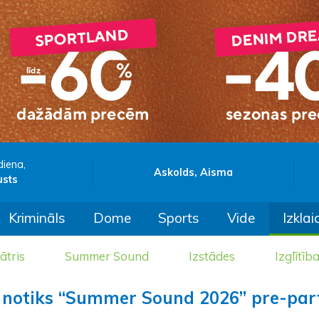
diena,
Askolds, Aisma
usts
Krimināls
Dome
Sports
Vide
Izklai
ātris
Summer Sound
Izstādes
Izglītīb
ā notiks “Summer Sound 2026” pre-par