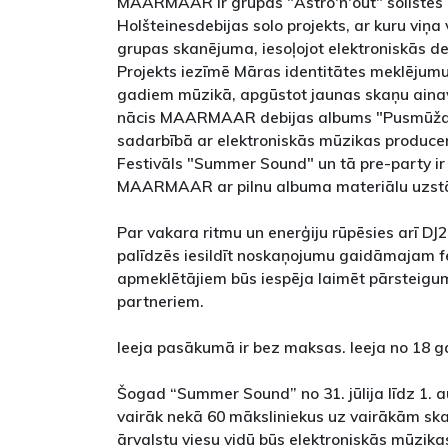
MAARMAAR ir grupas "Astro'n'out" soliste
Holšteinesdebijas solo projekts, ar kuru viņa
grupas skanējuma, iesoļojot elektroniskās dej
Projekts iezīmē Māras identitātes meklējum
gadiem mūzikā, apgūstot jaunas skaņu ainava
nācis MAARMAAR debijas albums "Pusmūža k
sadarbībā ar elektroniskās mūzikas producen
Festivāls "Summer Sound" un tā pre-party ir
MAARMAAR ar pilnu albuma materiālu uzstā
Par vakara ritmu un enerģiju rūpēsies arī DJ24
palīdzēs iesildīt noskaņojumu gaidāmajam f
apmeklētājiem būs iespēja laimēt pārsteigum
partneriem.
Ieeja pasākumā ir bez maksas. Ieeja no 18 
Šogad “Summer Sound” no 31. jūlija līdz 1. 
vairāk nekā 60 māksliniekus uz vairākām sk
ārvalstu viesu vidū būs elektroniskās mūzik