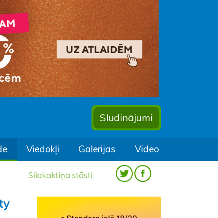
Sludinājumi
de
Viedokļi
Galerijas
Video
a
Silakaktiņa stāsti
ty