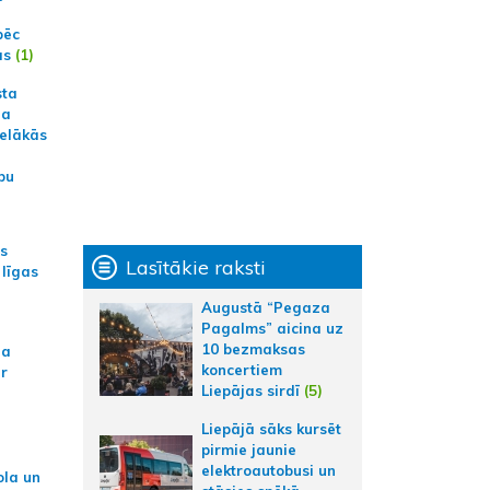
pēc
ās
(1)
sta
na
ielākās
bu
as
Lasītākie raksti
 līgas
Augustā “Pegaza
Pagalms” aicina uz
10 bezmaksas
na
koncertiem
ar
Liepājas sirdī
(5)
Liepājā sāks kursēt
pirmie jaunie
elektroautobusi un
ola un