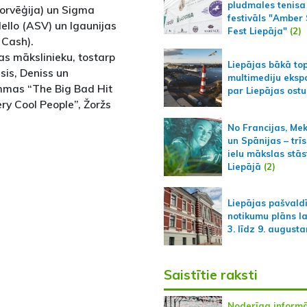
pludmales tenisa
Norvēģija) un Sigma
festivāls "Amber
dello (ASV) un Igaunijas
Fest Liepāja"
(2)
 Cash).
jas mākslinieku, tostarp
Liepājas bākā to
sis, Deniss un
multimediju ekspo
mmas “The Big Bad Hit
par Liepājas ostu
ry Cool People”, Žoržs
No Francijas, Me
un Spānijas – trīs
ielu mākslas stās
Liepājā
(2)
Liepājas pašvald
notikumu plāns l
3. līdz 9. august
Saistītie raksti
Noderīga informā