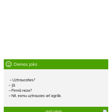
Dienas joks
– Uztraucaties?
– Jā.
– Pirmā reize?
– Nē, esmu uztraucies arī agrāk.
skatīt nākošo