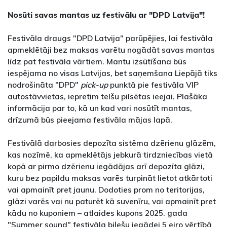
Nosūti savas mantas uz festivālu ar "DPD Latvija"!
Festivāla draugs "DPD Latvija" parūpējies, lai festivāla
apmeklētāji bez maksas varētu nogādāt savas mantas
līdz pat festivāla vārtiem. Mantu izsūtīšana būs
iespējama no visas Latvijas, bet saņemšana Liepājā tiks
nodrošināta "DPD"
pick-up
punktā pie festivāla VIP
autostāvvietas, iepretim telšu pilsētas ieejai. Plašāka
informācija par to, kā un kad vari nosūtīt mantas,
drīzumā būs pieejama festivāla mājas lapā.
Festivālā darbosies depozīta sistēma dzērienu glāzēm,
kas nozīmē, ka apmeklētājs jebkurā tirdzniecības vietā
kopā ar pirmo dzērienu iegādājas arī depozīta glāzi,
kuru bez papildu maksas varēs turpināt lietot atkārtoti
vai apmainīt pret jaunu. Dodoties prom no teritorijas,
glāzi varēs vai nu paturēt kā suvenīru, vai apmainīt pret
kādu no kuponiem – atlaides kupons 2025. gada
"Summer sound" festivāla biļešu iegādei 5 eiro vērtībā