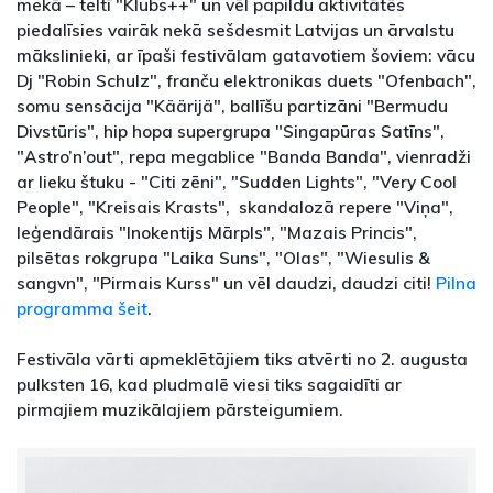
mekā – teltī "Klubs++" un vēl papildu aktivitātēs
piedalīsies vairāk nekā sešdesmit Latvijas un ārvalstu
mākslinieki, ar īpaši festivālam gatavotiem šoviem: vācu
Dj "Robin Schulz", franču elektronikas duets "Ofenbach",
somu sensācija "Käärijä", ballīšu partizāni "Bermudu
Divstūris", hip hopa supergrupa "Singapūras Satīns",
"Astro’n’out", repa megablice "Banda Banda", vienradži
ar lieku štuku - "Citi zēni", "Sudden Lights", "Very Cool
People", "Kreisais Krasts", skandalozā repere "Viņa",
leģendārais "Inokentijs Mārpls", "Mazais Princis",
pilsētas rokgrupa "Laika Suns", "Olas", "Wiesulis &
sangvn", "Pirmais Kurss" un vēl daudzi, daudzi citi!
Pilna
programma šeit
.
Festivāla vārti apmeklētājiem tiks atvērti no 2. augusta
pulksten 16, kad pludmalē viesi tiks sagaidīti ar
pirmajiem muzikālajiem pārsteigumiem.