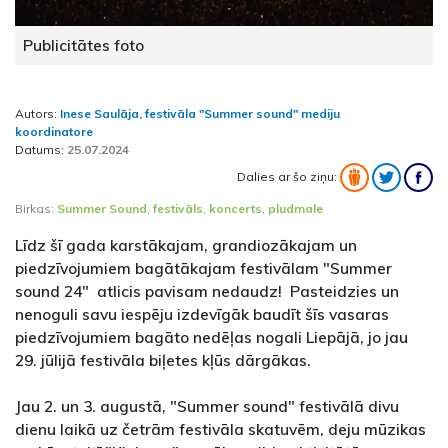
Publicitātes foto
Autors:
Inese Saulāja, festivāla "Summer sound" mediju
koordinatore
Datums:
25.07.2024
Dalies ar šo ziņu:
Birkas:
Summer Sound
,
festivāls
,
koncerts
,
pludmale
Līdz šī gada karstākajam, grandiozākajam un
piedzīvojumiem bagātākajam festivālam "Summer
sound 24" atlicis pavisam nedaudz! Pasteidzies un
nenoguli savu iespēju izdevīgāk baudīt šīs vasaras
piedzīvojumiem bagāto nedēļas nogali Liepājā, jo jau
29. jūlijā festivāla biļetes kļūs dārgākas.
Jau 2. un 3. augustā, "Summer sound" festivālā divu
dienu laikā uz četrām festivāla skatuvēm, deju mūzikas