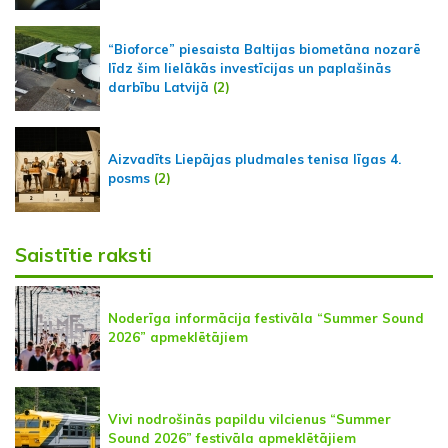
“Bioforce” piesaista Baltijas biometāna nozarē
līdz šim lielākās investīcijas un paplašinās
darbību Latvijā
(2)
Aizvadīts Liepājas pludmales tenisa līgas 4.
posms
(2)
Saistītie raksti
Noderīga informācija festivāla “Summer Sound
2026” apmeklētājiem
Vivi nodrošinās papildu vilcienus “Summer
Sound 2026” festivāla apmeklētājiem