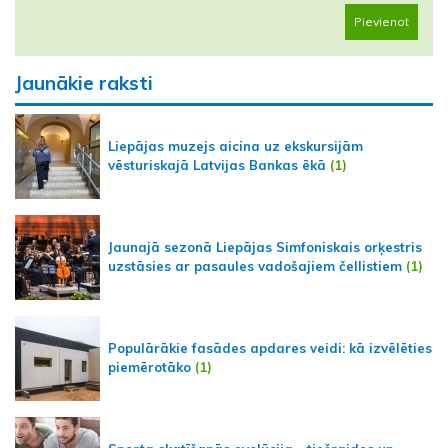
Pievienot
Jaunākie raksti
Liepājas muzejs aicina uz ekskursijām
vēsturiskajā Latvijas Bankas ēkā
(1)
Jaunajā sezonā Liepājas Simfoniskais orķestris
uzstāsies ar pasaules vadošajiem čellistiem
(1)
Populārākie fasādes apdares veidi: kā izvēlēties
piemērotāko
(1)