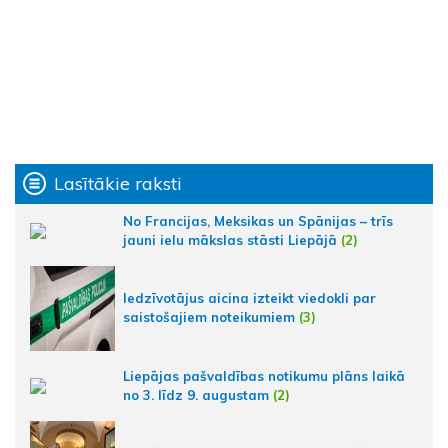
Lasītākie raksti
No Francijas, Meksikas un Spānijas – trīs
jauni ielu mākslas stāsti Liepājā
(2)
Iedzīvotājus aicina izteikt viedokli par
saistošajiem noteikumiem
(3)
Liepājas pašvaldības notikumu plāns laikā
no 3. līdz 9. augustam
(2)