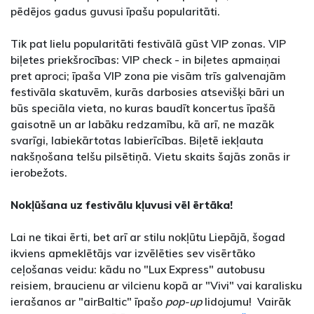
pēdējos gadus guvusi īpašu popularitāti.
Tik pat lielu popularitāti festivālā gūst VIP zonas. VIP
biļetes priekšrocības: VIP check - in biļetes apmaiņai
pret aproci; īpaša VIP zona pie visām trīs galvenajām
festivāla skatuvēm, kurās darbosies atsevišķi bāri un
būs speciāla vieta, no kuras baudīt koncertus īpašā
gaisotnē un ar labāku redzamību, kā arī, ne mazāk
svarīgi, labiekārtotas labierīcības. Biļetē iekļauta
nakšņošana telšu pilsētiņā. Vietu skaits šajās zonās ir
ierobežots.
Nokļūšana uz festivālu kļuvusi vēl ērtāka!
Lai ne tikai ērti, bet arī ar stilu nokļūtu Liepājā, šogad
ikviens apmeklētājs var izvēlēties sev visērtāko
ceļošanas veidu: kādu no "Lux Express" autobusu
reisiem, braucienu ar vilcienu kopā ar "Vivi" vai karalisku
ierašanos ar "airBaltic" īpašo
pop-up
lidojumu! Vairāk