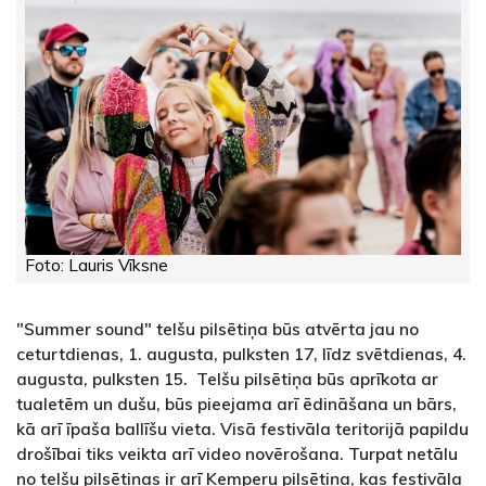
Foto: Lauris Vīksne
"Summer sound" telšu pilsētiņa būs atvērta jau no
ceturtdienas, 1. augusta, pulksten 17, līdz svētdienas, 4.
augusta, pulksten 15. Telšu pilsētiņa būs aprīkota ar
tualetēm un dušu, būs pieejama arī ēdināšana un bārs,
kā arī īpaša ballīšu vieta. Visā festivāla teritorijā papildu
drošībai tiks veikta arī video novērošana. Turpat netālu
no telšu pilsētiņas ir arī Kemperu pilsētiņa, kas festivāla