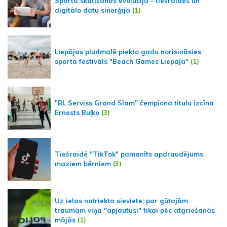
Sporta skatīšanās evolūcija - tiešraides un
digitālo datu sinerģija
(1)
Liepājas pludmalē piekto gadu norisināsies
sporta festivāls "Beach Games Liepaja"
(1)
"BL Serviss Grand Slam" čempiona titulu izcīna
Ernests Buļko
(3)
Tiešraidē "TikTok" pamanīts apdraudējums
maziem bērniem
(3)
Uz ielas notriekta sieviete; par gūtajām
traumām viņa "apjautusi" tikai pēc atgriešanās
mājās
(1)