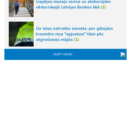
Liepājas muzejs aicina uz ekskursijām
vēsturiskajā Latvijas Bankas ēkā
(1)
Uz ielas notriekta sieviete; par gūtajām
traumām viņa "apjautusi" tikai pēc
atgriešanās mājās
(1)
skatīt nākošo