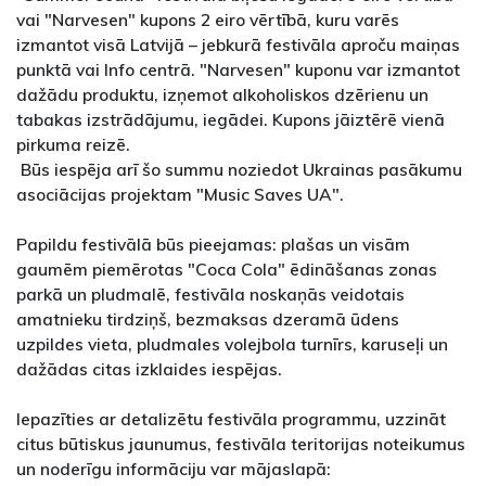
vai "Narvesen" kupons 2 eiro vērtībā, kuru varēs
izmantot visā Latvijā – jebkurā festivāla aproču maiņas
punktā vai Info centrā. "Narvesen" kuponu var izmantot
dažādu produktu, izņemot alkoholiskos dzērienu un
tabakas izstrādājumu, iegādei. Kupons jāiztērē vienā
pirkuma reizē.
Būs iespēja arī šo summu noziedot Ukrainas pasākumu
asociācijas projektam "Music Saves UA".
Papildu festivālā būs pieejamas: plašas un visām
gaumēm piemērotas "Coca Cola" ēdināšanas zonas
parkā un pludmalē, festivāla noskaņās veidotais
amatnieku tirdziņš, bezmaksas dzeramā ūdens
uzpildes vieta, pludmales volejbola turnīrs, karuseļi un
dažādas citas izklaides iespējas.
Iepazīties ar detalizētu festivāla programmu, uzzināt
citus būtiskus jaunumus, festivāla teritorijas noteikumus
un noderīgu informāciju var mājaslapā: