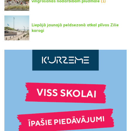
vingrošanas nodarbībām pludmalē
(1)
Liepājā jaunajā peldsezonā atkal plīvos Zilie
karogi