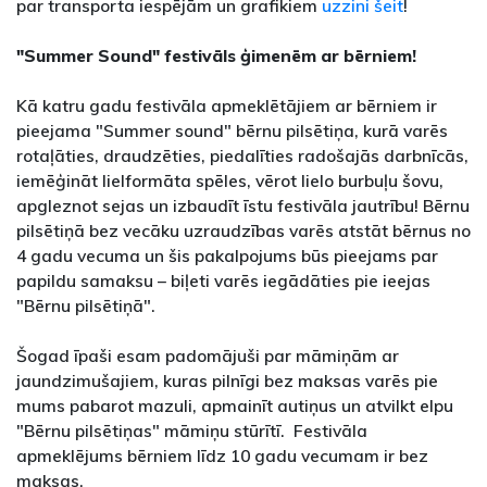
par transporta iespējām un grafikiem
uzzini šeit
!
"Summer Sound" festivāls ģimenēm ar bērniem!
Kā katru gadu festivāla apmeklētājiem ar bērniem ir
pieejama "Summer sound" bērnu pilsētiņa, kurā varēs
rotaļāties, draudzēties, piedalīties radošajās darbnīcās,
iemēģināt lielformāta spēles, vērot lielo burbuļu šovu,
apgleznot sejas un izbaudīt īstu festivāla jautrību! Bērnu
pilsētiņā bez vecāku uzraudzības varēs atstāt bērnus no
4 gadu vecuma un šis pakalpojums būs pieejams par
papildu samaksu – biļeti varēs iegādāties pie ieejas
"Bērnu pilsētiņā".
Šogad īpaši esam padomājuši par māmiņām ar
jaundzimušajiem, kuras pilnīgi bez maksas varēs pie
mums pabarot mazuli, apmainīt autiņus un atvilkt elpu
"Bērnu pilsētiņas" māmiņu stūrītī. Festivāla
apmeklējums bērniem līdz 10 gadu vecumam ir bez
maksas.