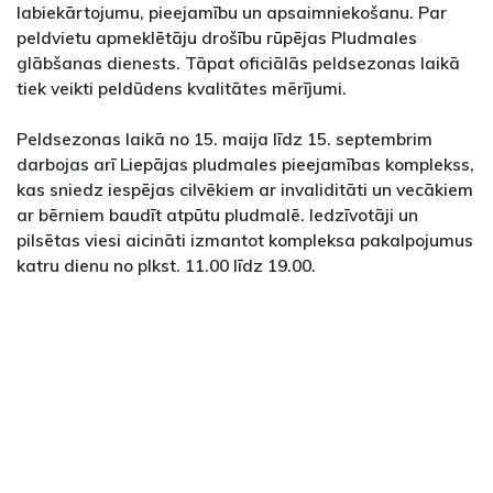
labiekārtojumu, pieejamību un apsaimniekošanu. Par
peldvietu apmeklētāju drošību rūpējas Pludmales
glābšanas dienests. Tāpat oficiālās peldsezonas laikā
tiek veikti peldūdens kvalitātes mērījumi.
Peldsezonas laikā no 15. maija līdz 15. septembrim
darbojas arī Liepājas pludmales pieejamības komplekss,
kas sniedz iespējas cilvēkiem ar invaliditāti un vecākiem
ar bērniem baudīt atpūtu pludmalē. Iedzīvotāji un
pilsētas viesi aicināti izmantot kompleksa pakalpojumus
katru dienu no plkst. 11.00 līdz 19.00.