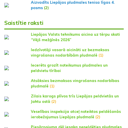
Aizvadīts Liepājas pludmales tenisa līgas 4.
posms
(2)
Saistītie raksti
Liepājas Valsts tehnikums aicina uz tērpu skati
“Vējš mežģīnēs 2026”
Iedzīvotāji vasarā aicināti uz bezmaksas
vingrošanas nodarbībām pludmalē
(1)
Iecerēts grozīt noteikumus pludmales un
peldvietu tīrībai
Atsāksies bezmaksas vingrošanas nodarbības
pludmalē
(1)
Zilais karogs plīvos trīs Liepājas peldvietās un
Jahtu ostā
(2)
Veselības inspekcija atceļ noteiktos peldēšanās
ierobežojumus Liepājas pludmalē
(2)
Piesārņojuma dēļ iesaka nepeldēties pludmales