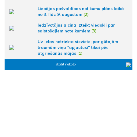
Liepājas pašvaldības notikumu plāns laikā
no 3. līdz 9. augustam
(2)
Iedzīvotājus aicina izteikt viedokli par
saistošajiem noteikumiem
(3)
Uz ielas notriekta sieviete; par gūtajām
traumām viņa "apjautusi" tikai pēc
atgriešanās mājās
(1)
skatīt nākošo