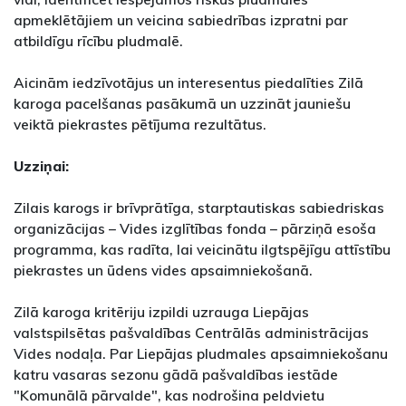
apmeklētājiem un veicina sabiedrības izpratni par
atbildīgu rīcību pludmalē.
Aicinām iedzīvotājus un interesentus piedalīties Zilā
karoga pacelšanas pasākumā un uzzināt jauniešu
veiktā piekrastes pētījuma rezultātus.
Uzziņai:
Zilais karogs ir brīvprātīga, starptautiskas sabiedriskas
organizācijas – Vides izglītības fonda – pārziņā esoša
programma, kas radīta, lai veicinātu ilgtspējīgu attīstību
piekrastes un ūdens vides apsaimniekošanā.
Zilā karoga kritēriju izpildi uzrauga Liepājas
valstspilsētas pašvaldības Centrālās administrācijas
Vides nodaļa. Par Liepājas pludmales apsaimniekošanu
katru vasaras sezonu gādā pašvaldības iestāde
"Komunālā pārvalde", kas nodrošina peldvietu