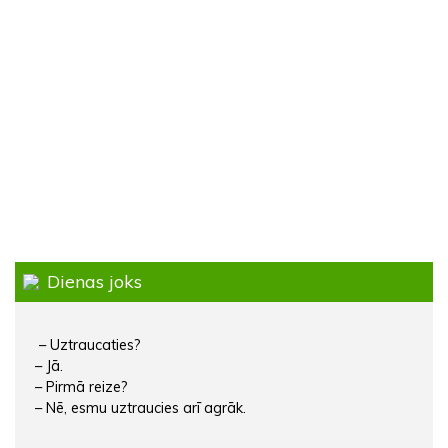
Dienas joks
– Uztraucaties?
– Jā.
– Pirmā reize?
– Nē, esmu uztraucies arī agrāk.