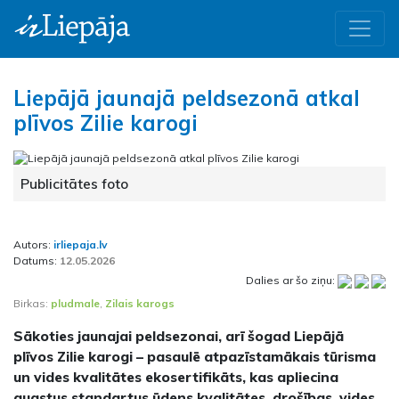
Liepājā jaunajā peldsezonā atkal
plīvos Zilie karogi
Publicitātes foto
Autors:
irliepaja.lv
Datums:
12.05.2026
Dalies ar šo ziņu:
Birkas:
pludmale
,
Zilais karogs
Sākoties jaunajai peldsezonai, arī šogad Liepājā
plīvos Zilie karogi – pasaulē atpazīstamākais tūrisma
un vides kvalitātes ekosertifikāts, kas apliecina
augstus standartus ūdens kvalitātes, drošības, vides