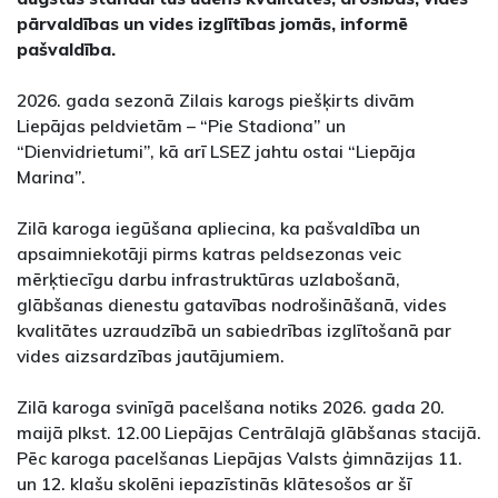
pārvaldības un vides izglītības jomās, informē
pašvaldība.
2026. gada sezonā Zilais karogs piešķirts divām
Liepājas peldvietām – “Pie Stadiona” un
“Dienvidrietumi”, kā arī LSEZ jahtu ostai “Liepāja
Marina”.
Zilā karoga iegūšana apliecina, ka pašvaldība un
apsaimniekotāji pirms katras peldsezonas veic
mērķtiecīgu darbu infrastruktūras uzlabošanā,
glābšanas dienestu gatavības nodrošināšanā, vides
kvalitātes uzraudzībā un sabiedrības izglītošanā par
vides aizsardzības jautājumiem.
Zilā karoga svinīgā pacelšana notiks 2026. gada 20.
maijā plkst. 12.00 Liepājas Centrālajā glābšanas stacijā.
Pēc karoga pacelšanas Liepājas Valsts ģimnāzijas 11.
un 12. klašu skolēni iepazīstinās klātesošos ar šī