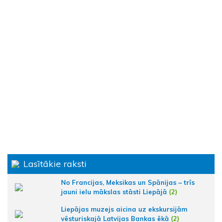
Lasītākie raksti
No Francijas, Meksikas un Spānijas – trīs
jauni ielu mākslas stāsti Liepājā
(2)
Liepājas muzejs aicina uz ekskursijām
vēsturiskajā Latvijas Bankas ēkā
(2)