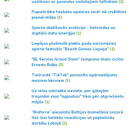
uzstāsies ar pasaules vadošajiem čellistiem
(1)
Populārākie fasādes apdares veidi: kā izvēlēties
piemērotāko
(3)
Sporta skatīšanās evolūcija - tiešraides un
digitālo datu sinerģija
(1)
Liepājas pludmalē piekto gadu norisināsies
sporta festivāls "Beach Games Liepaja"
(1)
"BL Serviss Grand Slam" čempiona titulu izcīna
Ernests Buļko
(3)
Tiešraidē "TikTok" pamanīts apdraudējums
maziem bērniem
(3)
Uz ielas notriekta sieviete; par gūtajām
traumām viņa "apjautusi" tikai pēc atgriešanās
mājās
(1)
“Bioforce” piesaista Baltijas biometāna nozarē
līdz šim lielākās investīcijas un paplašinās
darbību Latvijā
(2)