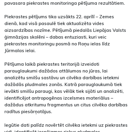
pavasara piekrastes monitoringa pētījuma rezultātiem.
Piekrastes pētījums tika uzsākts 22. aprīlī – Zemes
dienā, kad visā pasaulē tiek aktualizēta vides
aizsardzības nozīme. Pētījumā piedalās Liepājas Valsts
ģimnāzijas skolēni – dabas entuziasti, kuri veic
piekrastes monitoringu posmā no Roņu ielas līdz
Jūrmalas ielai.
Pētījuma laikā piekrastes teritorijā izveidoti
parauglaukumi dažādos attālumos no jūras, lai
analizētu smilšu sastāvu un cilvēka darbības ietekmi
dažādās pludmales zonās. Katrā parauglaukumā tiek
ievākti smilšu paraugi, kas vēlāk tiek sijāti un analizēti,
identificējot antropogēnas izcelsmes materiālus –
dažādus atkritumu fragmentus un citus cilvēka darbības
radītus piesārņotājus.
Iegūtie dati palīdz novērtēt cilvēka ietekmi uz piekrastes
vidi, identificēt iespējamos riskus pludmales