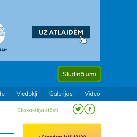
Sludinājumi
de
Viedokļi
Galerijas
Video
a
Silakaktiņa stāsti