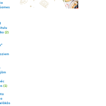
ta
 Games
d
itulu
ļko
(2)
k"
aziem
a
ajām
pēc
ās
(1)
sta
na
ielākās