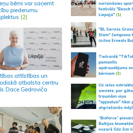
eņu bērni var saņemt
norisināsies spor
ību piederumu
festivāls "Beach
Liepaja"
(1)
plektus
(2)
"BL Serviss Gran
Slam" čempiona t
izcīna Ernests Bu
Tiešraidē "TikTo
pamanīts
apdraudējums m
bērniem
(3)
ītības attīstības un
odiskā atbalsta centru
Uz ielas notriekt
īs Dace Gedroviča
sieviete; par gūt
traumām viņa
"apjautusi" tikai 
atgriešanās māj
“Bioforce” piesai
Baltijas biometā
nozarē līdz šim l