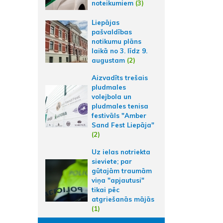
noteikumiem
(3)
Liepājas
pašvaldības
notikumu plāns
laikā no 3. līdz 9.
augustam
(2)
Aizvadīts trešais
pludmales
volejbola un
pludmales tenisa
festivāls "Amber
Sand Fest Liepāja"
(2)
Uz ielas notriekta
sieviete; par
gūtajām traumām
viņa "apjautusi"
tikai pēc
atgriešanās mājās
(1)