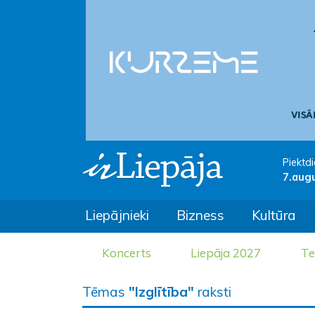
Piektdi
7.aug
Liepājnieki
Bizness
Kultūra
Koncerts
Liepāja 2027
Te
Tēmas
"Izglītība"
raksti