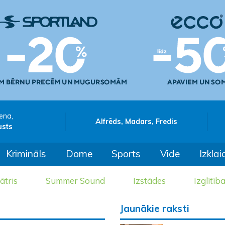
ena,
Alfrēds, Madars, Fredis
usts
Krimināls
Dome
Sports
Vide
Izklai
ātris
Summer Sound
Izstādes
Izglītīb
Jaunākie raksti