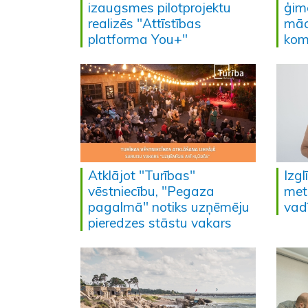
izaugsmes pilotprojektu
ģim
realizēs "Attīstības
māc
platforma You+"
kom
Atklājot "Turības"
Izgl
vēstniecību, "Pegaza
met
pagalmā" notiks uzņēmēju
vad
pieredzes stāstu vakars