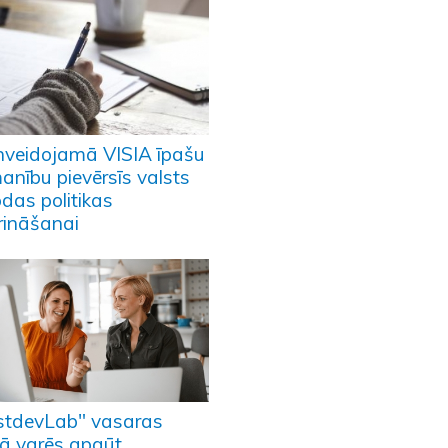
nveidojamā VISIA īpašu
anību pievērsīs valsts
das politikas
prināšanai
stdevLab" vasaras
lā varēs apgūt