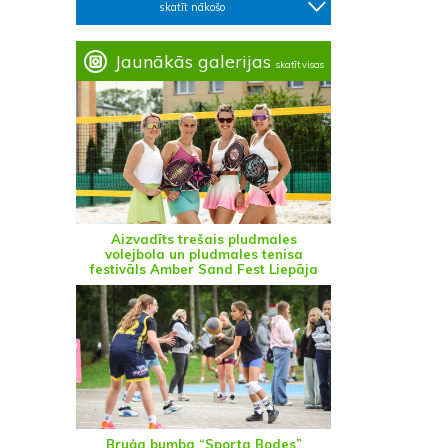
skatīt nākošo
Jaunākās galerijas
skatīt visas
Aizvadīts trešais pludmales
volejbola un pludmales tenisa
festivāls Amber Sand Fest Liepāja
Bruģa bumba “Sporta Bodes”