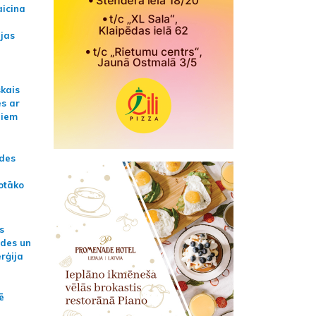
aicina
ijas
skais
es ar
jiem
ādes
otāko
s
ides un
erģija
ē