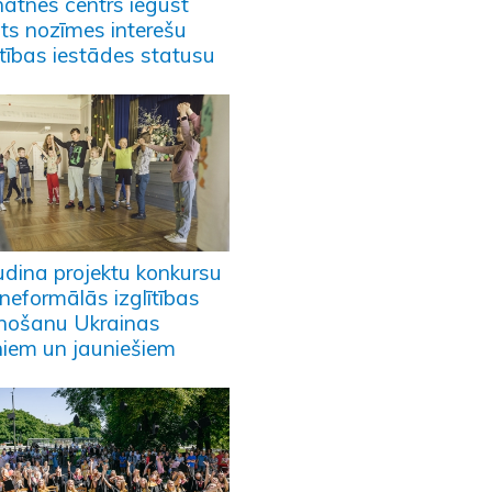
natnes centrs iegūst
sts nozīmes interešu
ītības iestādes statusu
ludina projektu konkursu
neformālās izglītības
enošanu Ukrainas
niem un jauniešiem