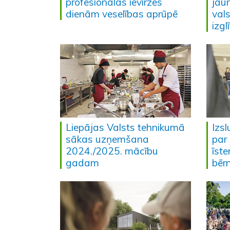
profesionālās ievirzes
jau
dienām veselības aprūpē
val
izgl
Liepājas Valsts tehnikumā
Izs
sākas uzņemšana
par 
2024./2025. mācību
īst
gadam
bēr