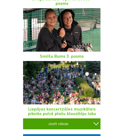
posms
Smilšu Bums 3. posms
Liepājas koncertzāles muzikālais
pikniks pulcē plašu klausītāju loku
skatīt nākošo