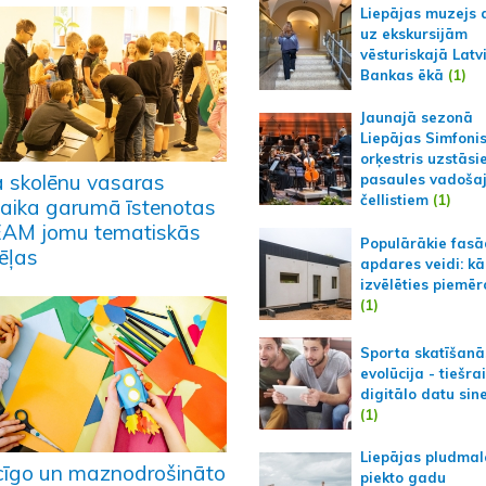
Liepājas muzejs 
uz ekskursijām
vēsturiskajā Latv
Bankas ēkā
(1)
Jaunajā sezonā
Liepājas Simfoni
orķestris uzstāsi
a skolēnu vasaras
pasaules vadoša
čellistiem
(1)
vlaika garumā īstenotas
AM jomu tematiskās
Populārākie fas
ēļas
apdares veidi: kā
izvēlēties piemēr
(1)
Sporta skatīšanā
evolūcija - tiešra
digitālo datu sin
(1)
Liepājas pludmal
cīgo un maznodrošināto
piekto gadu