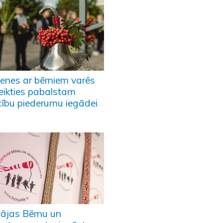
enes ar bērniem varēs
teikties pabalstam
ību piederumu iegādei
pājas Bērnu un