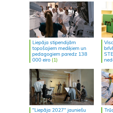
Liepāja stipendijām
Vis
topošajiem mediķiem un
brī
pedagogiem paredz 138
STE
000 eiro
(1)
ned
"Liepāja 2027" jauniešu
Trū