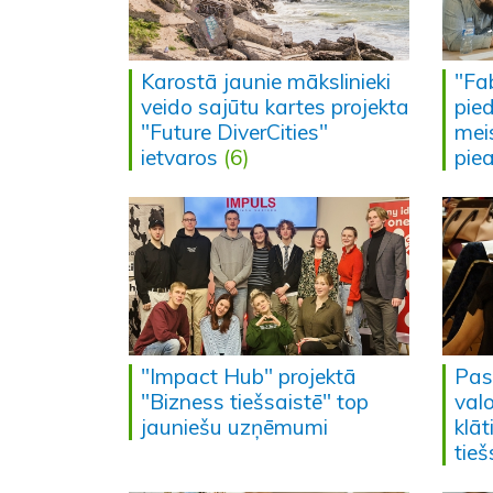
Karostā jaunie mākslinieki
"Fa
veido sajūtu kartes projekta
pie
"Future DiverCities"
mei
ietvaros
(6)
pie
"Impact Hub" projektā
Pas
"Bizness tiešsaistē" top
val
jauniešu uzņēmumi
klāt
tieš