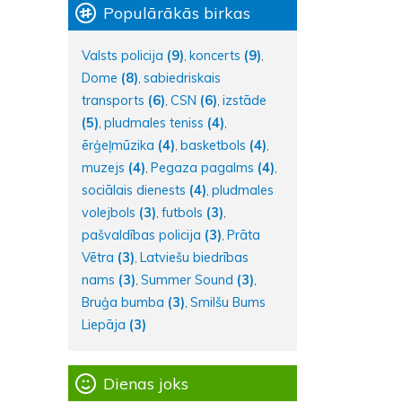
Populārākās birkas
Valsts policija
(9)
koncerts
(9)
,
,
Dome
(8)
sabiedriskais
,
transports
(6)
CSN
(6)
izstāde
,
,
(5)
pludmales teniss
(4)
,
,
ērģeļmūzika
(4)
basketbols
(4)
,
,
muzejs
(4)
Pegaza pagalms
(4)
,
,
sociālais dienests
(4)
pludmales
,
volejbols
(3)
futbols
(3)
,
,
pašvaldības policija
(3)
Prāta
,
Vētra
(3)
Latviešu biedrības
,
nams
(3)
Summer Sound
(3)
,
,
Bruģa bumba
(3)
Smilšu Bums
,
Liepāja
(3)
Dienas joks