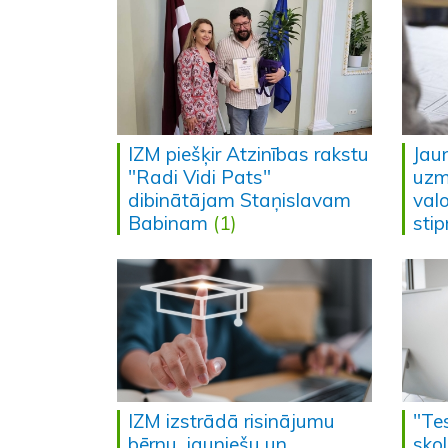
IZM piešķir Atzinības rakstu
Jau
"Radi Vidi Pats"
uzm
dibinātājam Staņislavam
valo
Babinam
(1)
sti
IZM izstrādā risinājumu
"Te
bērnu, jauniešu un
sko