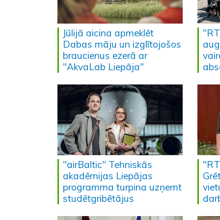
Jūlijā aicina apmeklēt
"RT
Dabas māju un izglītojošos
aug
braucienus ezerā ar
vair
"AkvaLab Liepāja"
abs
"airBaltic" Tehniskās
"RT
akadēmijas Liepājas
Grēt
programma turpina uzņemt
viet
studētgribētājus
dar