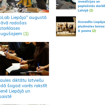
investīcijas un
paplašinās darbī
Latvijā
(2)
bLab Liepāja" augustā
Aizvadīts Liepāj
dāvā radošas
pludmales tenisa
starklases
4. posms
(2)
augušajiem
(1)
aules diktātu latviešu
odā šogad varēs rakstīt
ienē Liepājā un
saistē