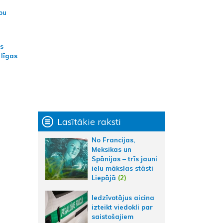
bu
as
 līgas
Lasītākie raksti
No Francijas,
Meksikas un
Spānijas – trīs jauni
ielu mākslas stāsti
Liepājā
(2)
Iedzīvotājus aicina
izteikt viedokli par
saistošajiem