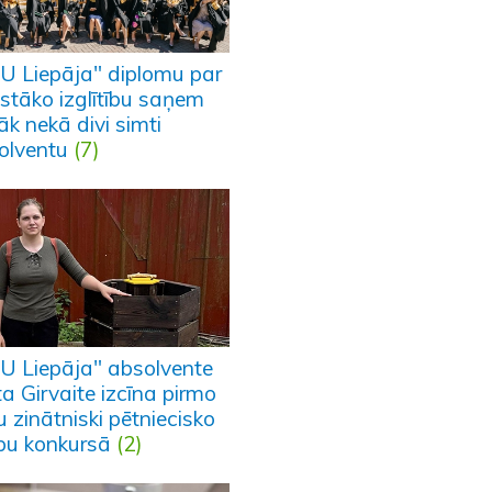
U Liepāja" diplomu par
stāko izglītību saņem
āk nekā divi simti
olventu
(7)
U Liepāja" absolvente
a Girvaite izcīna pirmo
u zinātniski pētniecisko
bu konkursā
(2)