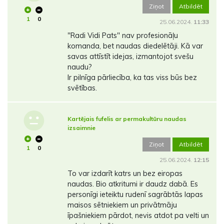
Ziņot
Atbildēt
1
0
25.06.2024.
11:33
"Radi Vidi Pats" nav profesionāļu
komanda, bet naudas diedelētāji. Kā var
savas attīstīt idejas, izmantojot svešu
naudu?
Ir pilnīga pārliecība, ka tas viss būs bez
svētības.
Kartējais fufelis ar permakultūru naudas
izsaimnie
Ziņot
Atbildēt
1
0
25.06.2024.
12:15
To var izdarīt katrs un bez eiropas
naudas. Bio atkritumi ir daudz dabā. Es
personīgi ieteiktu rudenī sagrābtās lapas
maisos sētniekiem un privātmāju
īpašniekiem pārdot, nevis atdot pa velti un