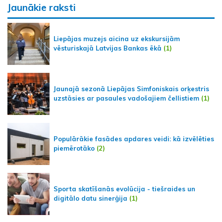
Jaunākie raksti
Liepājas muzejs aicina uz ekskursijām
vēsturiskajā Latvijas Bankas ēkā
(1)
Jaunajā sezonā Liepājas Simfoniskais orķestris
uzstāsies ar pasaules vadošajiem čellistiem
(1)
Populārākie fasādes apdares veidi: kā izvēlēties
piemērotāko
(2)
Sporta skatīšanās evolūcija - tiešraides un
digitālo datu sinerģija
(1)