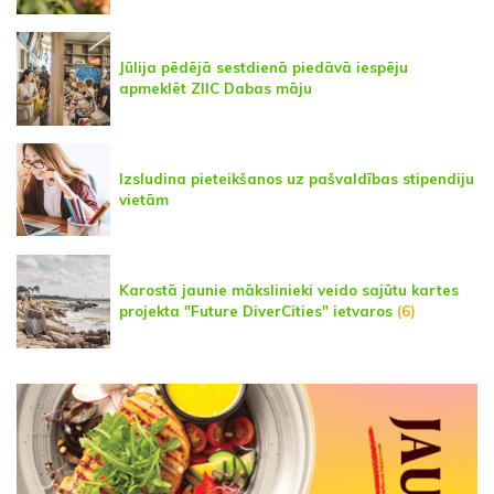
Jūlija pēdējā sestdienā piedāvā iespēju
apmeklēt ZIIC Dabas māju
Izsludina pieteikšanos uz pašvaldības stipendiju
vietām
Karostā jaunie mākslinieki veido sajūtu kartes
projekta "Future DiverCities" ietvaros
(6)