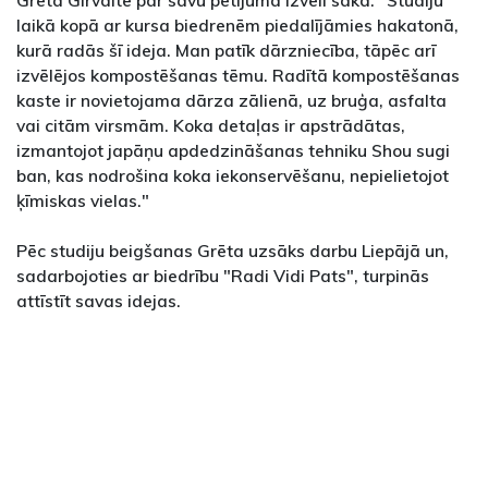
laikā kopā ar kursa biedrenēm piedalījāmies hakatonā,
kurā radās šī ideja. Man patīk dārzniecība, tāpēc arī
izvēlējos kompostēšanas tēmu. Radītā kompostēšanas
kaste ir novietojama dārza zālienā, uz bruģa, asfalta
vai citām virsmām. Koka detaļas ir apstrādātas,
izmantojot japāņu apdedzināšanas tehniku Shou sugi
ban, kas nodrošina koka iekonservēšanu, nepielietojot
ķīmiskas vielas."
Pēc studiju beigšanas Grēta uzsāks darbu Liepājā un,
sadarbojoties ar biedrību "Radi Vidi Pats", turpinās
attīstīt savas idejas.