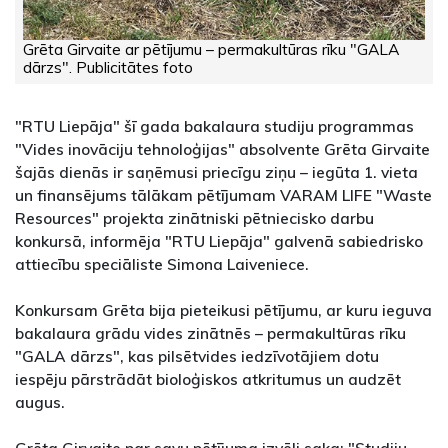
Grēta Girvaite ar pētījumu – permakultūras rīku "GALA
dārzs". Publicitātes foto
"RTU Liepāja" šī gada bakalaura studiju programmas
"Vides inovāciju tehnoloģijas" absolvente Grēta Girvaite
šajās dienās ir saņēmusi priecīgu ziņu – iegūta 1. vieta
un finansējums tālākam pētījumam VARAM LIFE "Waste
Resources" projekta zinātniski pētniecisko darbu
konkursā, informēja "RTU Liepāja" galvenā sabiedrisko
attiecību speciāliste Simona Laiveniece.
Konkursam Grēta bija pieteikusi pētījumu, ar kuru ieguva
bakalaura grādu vides zinātnēs – permakultūras rīku
"GALA dārzs", kas pilsētvides iedzīvotājiem dotu
iespēju pārstrādāt bioloģiskos atkritumus un audzēt
augus.
Grēta Girvaite par savu pētījuma izvēli saka: "Studiju