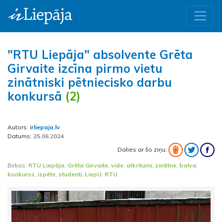
"RTU Liepāja" absolvente Grēta
Girvaite izcīna pirmo vietu
zinātniski pētniecisko darbu
konkursā
(2)
Autors:
irliepaja.lv
Datums:
25.06.2024
Dalies ar šo ziņu:
Birkas:
RTU Liepāja
,
Grēta Girvaite
,
vide
,
atkritumi
,
zinātne
,
balva
,
konkurss
,
izpēte
,
studenti
,
LiepU
,
RTU