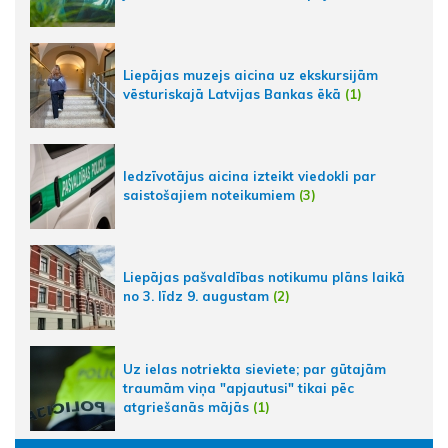
Liepājas muzejs aicina uz ekskursijām
vēsturiskajā Latvijas Bankas ēkā
(1)
Iedzīvotājus aicina izteikt viedokli par
saistošajiem noteikumiem
(3)
Liepājas pašvaldības notikumu plāns laikā
no 3. līdz 9. augustam
(2)
Uz ielas notriekta sieviete; par gūtajām
traumām viņa "apjautusi" tikai pēc
atgriešanās mājās
(1)