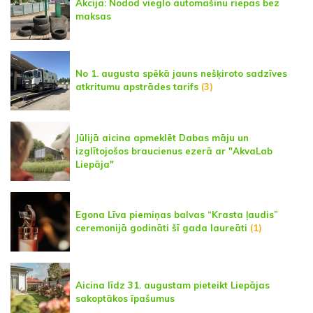
Akcija: Nodod vieglo automašīnu riepas bez
maksas
No 1. augusta spēkā jauns nešķiroto sadzīves
atkritumu apstrādes tarifs
(3)
Jūlijā aicina apmeklēt Dabas māju un
izglītojošos braucienus ezerā ar "AkvaLab
Liepāja"
Egona Līva piemiņas balvas “Krasta ļaudis”
ceremonijā godināti šī gada laureāti
(1)
Aicina līdz 31. augustam pieteikt Liepājas
sakoptākos īpašumus