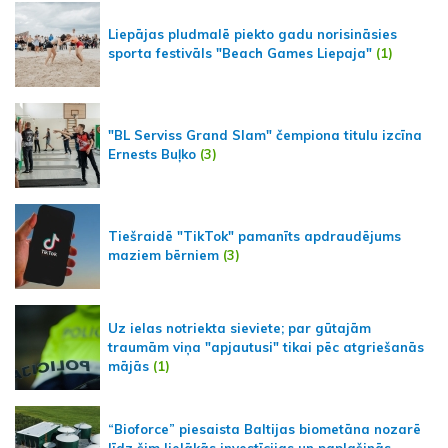
Liepājas pludmalē piekto gadu norisināsies
sporta festivāls "Beach Games Liepaja"
(1)
"BL Serviss Grand Slam" čempiona titulu izcīna
Ernests Buļko
(3)
Tiešraidē "TikTok" pamanīts apdraudējums
maziem bērniem
(3)
Uz ielas notriekta sieviete; par gūtajām
traumām viņa "apjautusi" tikai pēc atgriešanās
mājās
(1)
“Bioforce” piesaista Baltijas biometāna nozarē
līdz šim lielākās investīcijas un paplašinās