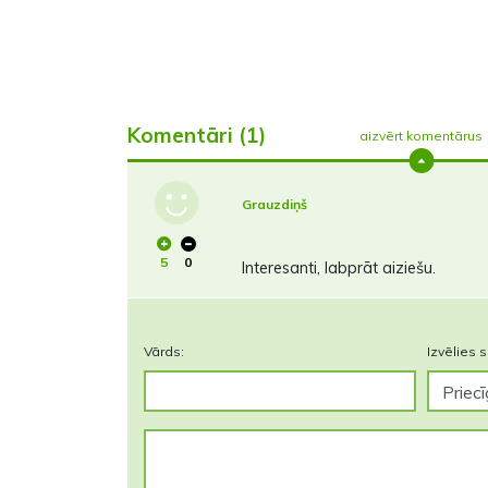
Komentāri (1)
aizvērt komentārus
Grauzdiņš
5
0
Interesanti, labprāt aiziešu.
Vārds:
Izvēlies s