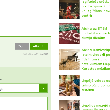
Izglītojošs svētku
piedāvājums Zin
un izglītības inov
centrā
Aicina uz STEM
nodarbību atvērt
durvju dienām
Ziņot
Atbildēt
Aicina iedzīvotāj
03.08.2024.
12:00
izteikt viedokli p
līdzfinansējuma
noteikumiem Liep
Karostas mūzikas
eju:
Liepājā veidos as
tehnoloģiju apma
sistēmu
Liepājas muzejā 