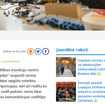
Jaunākie raksti
Dalies ar šo ziņu:
Liepājas muzejs 
e
,
meistarklase
uz ekskursijām
vēsturiskajā Latv
ītības inovāciju centra
Bankas ēkā
(1)
epāja" augustā aicina
tikai apgūtu noteiktu
Jaunajā sezonā
principus, bet arī radītu ko
Liepājas Simfoni
– radīt pašam, nevis tikai
orķestris uzstāsi
pasaules vadoša
ldes komunikācijas vadītāja
čellistiem
(1)