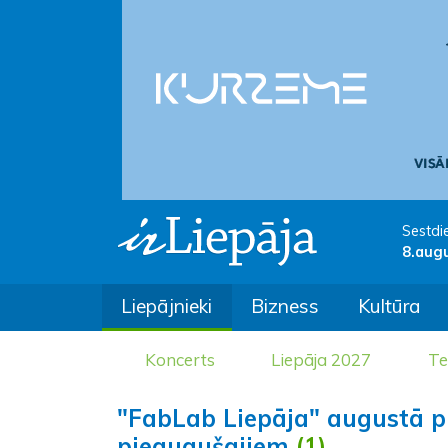
Sestdi
8.aug
Liepājnieki
Bizness
Kultūra
Koncerts
Liepāja 2027
Te
"FabLab Liepāja" augustā p
pieaugušajiem
(1)