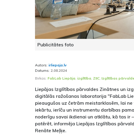
Publicitātes foto
Autors:
irliepaja.lv
Datums:
2.08.2024
Birkas:
FabLab Liepāja
,
izglītība
,
ZIIC
,
Izglītības pārvald
Liepājas Izglītības pārvaldes Zinātnes un izgl
digitālās ražošanas laboratorija "FabLab Li
pieaugušos uz četrām meistarklasēm, lai ne 
iekārtu, ierīču un instrumentu darbības pamat
noderīgu savai ikdienai un atklātu, kā tas ir 
patērēt, informēja Liepājas Izglītības pārva
Renāte Meļķe.