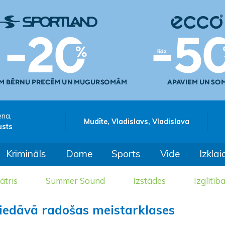
ena,
Mudīte, Vladislavs, Vladislava
usts
Krimināls
Dome
Sports
Vide
Izklai
ātris
Summer Sound
Izstādes
Izglītīb
iedāvā radošas meistarklases