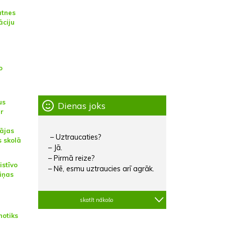
ātnes
āciju
o
us
Dienas joks
ar
ājas
– Uztraucaties?
 skolā
– Jā.
– Pirmā reize?
istīvo
– Nē, esmu uztraucies arī agrāk.
iņas
skatīt nākošo
notiks