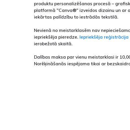
produktu personalizēšanas procesā – grafis
platformā "Canva®" izveidos dizainu un ar 
iekārtas palīdzību to iestrādās tekstilā.
Nevienā no meistarklasēm nav nepieciešama
iepriekšēja pieredze.
Iepriekšēja reģistrācija
ierobežotā skaitā.
Dalības maksa par vienu meistarklasi ir 10,00
Norēķināšanās iespējama tikai ar bezskaidr