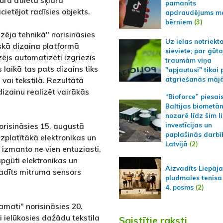
urā atlieta šķidrā
pamanīts
ietējot radīsies objekts.
apdraudējums m
bērniem
(3)
zēja tehnikā" norisināsies
Uz ielas notriekt
iskā dizaina platformā
sieviete; par gūt
zējs automatizēti izgriezīs
traumām viņa
laikā tas pats dizains tiks
"apjautusi" tikai 
 vai tekstilā. Rezultātā
atgriešanās māj
dizainu realizēt vairākās
“Bioforce” piesai
Baltijas biometā
nozarē līdz šim l
risināsies 15. augustā
investīcijas un
paplašinās darbī
izplatītākā elektronikas un
Latvijā
(2)
izmanto ne vien entuziasti,
 apgūti elektronikas un
Aizvadīts Liepāj
adīts mitruma sensors
pludmales tenisa
4. posms
(2)
amati" norisināsies 20.
i ielūkosies dažādu tekstila
Saistītie raksti