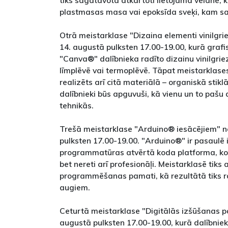
tiks sagatavota atkārtoti lietojama veidne, k
plastmasas masa vai epoksīda sveķi, kam sac
Otrā meistarklase "Dizaina elementi vinilgrie
14. augustā pulksten 17.00-19.00, kurā graf
"Canva®" dalībnieka radīto dizainu vinilgrie
līmplēvē vai termoplēvē. Tāpat meistarklases 
realizēts arī citā materiālā – organiskā stiklā
dalībnieki būs apguvuši, kā vienu un to pašu 
tehnikās.
Trešā meistarklase "Arduino® iesācējiem" no
pulksten 17.00-19.00. "Arduino®" ir pasaulē 
programmatūras atvērtā koda platforma, ko 
bet nereti arī profesionāļi. Meistarklasē tiks
programmēšanas pamati, kā rezultātā tiks r
augiem.
Ceturtā meistarklase "Digitālās izšūšanas p
augustā pulksten 17.00-19.00, kurā dalībniek