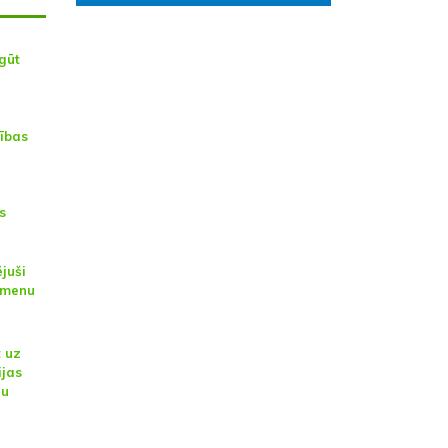
gūt
tības
s
juši
āmenu
t uz
ijas
šu