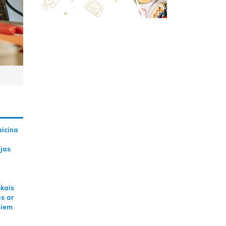
aicina
ijas
skais
es ar
jiem