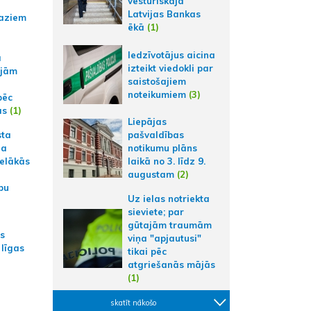
vēsturiskajā
Latvijas Bankas
aziem
ēkā
(1)
Iedzīvotājus aicina
a
izteikt viedokli par
ajām
saistošajiem
noteikumiem
(3)
pēc
ās
(1)
Liepājas
sta
pašvaldības
na
notikumu plāns
ielākās
laikā no 3. līdz 9.
augustam
(2)
bu
Uz ielas notriekta
sieviete; par
gūtajām traumām
as
viņa "apjautusi"
 līgas
tikai pēc
atgriešanās mājās
(1)
skatīt nākošo