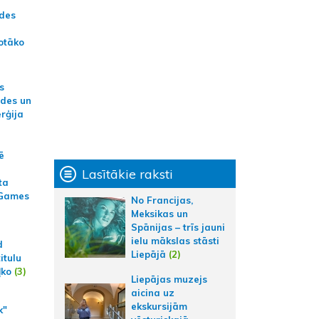
ādes
otāko
s
ides un
erģija
ē
Lasītākie raksti
ta
 Games
No Francijas,
Meksikas un
Spānijas – trīs jauni
ielu mākslas stāsti
d
Liepājā
(2)
itulu
ļko
(3)
Liepājas muzejs
aicina uz
ekskursijām
k"