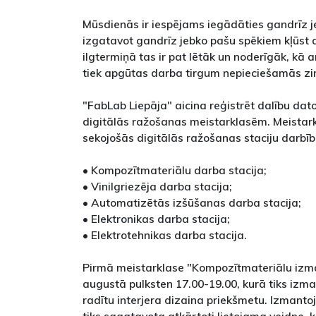
Mūsdienās ir iespējams iegādāties gandrīz je
izgatavot gandrīz jebko pašu spēkiem kļūst a
ilgtermiņā tas ir pat lētāk un noderīgāk, kā
tiek apgūtas darba tirgum nepieciešamās z
"FabLab Liepāja" aicina reģistrēt dalību dat
digitālās ražošanas meistarklasēm. Meistark
sekojošās digitālās ražošanas staciju darbīb
• Kompozītmateriālu darba stacija;
• Vinilgriezēja darba stacija;
• Automatizētās izšūšanas darba stacija;
• Elektronikas darba stacija;
• Elektrotehnikas darba stacija.
Pirmā meistarklase "Kompozītmateriālu izma
augustā pulksten 17.00-19.00, kurā tiks izma
radītu interjera dizaina priekšmetu. Izmanto