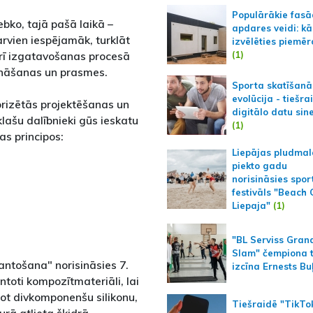
Populārākie fas
bko, tajā pašā laikā –
apdares veidi: kā
rvien iespējamāk, turklāt
izvēlēties piemēr
(1)
 arī izgatavošanas procesā
ināšanas un prasmes.
Sporta skatīšanā
evolūcija - tiešra
orizētās projektēšanas un
digitālo datu sin
lašu dalībnieki gūs ieskatu
(1)
as principos:
Liepājas pludmal
piekto gadu
norisināsies spor
festivāls "Beach
Liepaja"
(1)
"BL Serviss Gran
Slam" čempiona t
ntošana" norisināsies 7.
izcīna Ernests Bu
ntoti kompozītmateriāli, lai
jot divkomponenšu silikonu,
Tiešraidē "TikTo