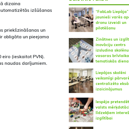
kā dizaina
automatizētās izšūšanas
“FabLab Liepāja”
jaunieši varēs ap
dronu izveidi un
pilotēšanu
s priekšzināšanas un
ir obligāta un pieejama
Zinātnes un izglī
inovāciju centrs
izsludina skolēnu
vasaras brīvlaika
 eiro (ieskaitot PVN).
tematiskās diena
as naudas darījumiem.
Liepājas skolēni
veiksmīgi pārvarē
centralizēto eks
izaicinājumus
Iespēja pretendē
valsts mērķdotāc
līdzekļiem intere
izglītībai