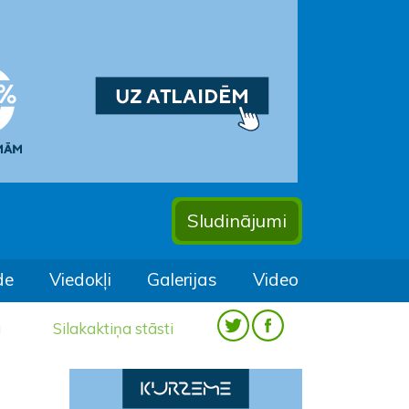
Sludinājumi
de
Viedokļi
Galerijas
Video
a
Silakaktiņa stāsti