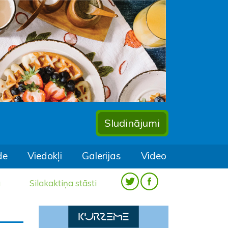
Sludinājumi
de
Viedokļi
Galerijas
Video
a
Silakaktiņa stāsti