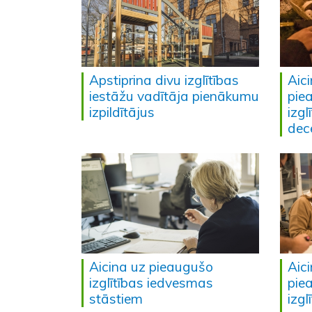
Apstiprina divu izglītības
Aici
iestāžu vadītāja pienākumu
pie
izpildītājus
izg
dec
Aicina uz pieaugušo
Aici
izglītības iedvesmas
pie
stāstiem
izg