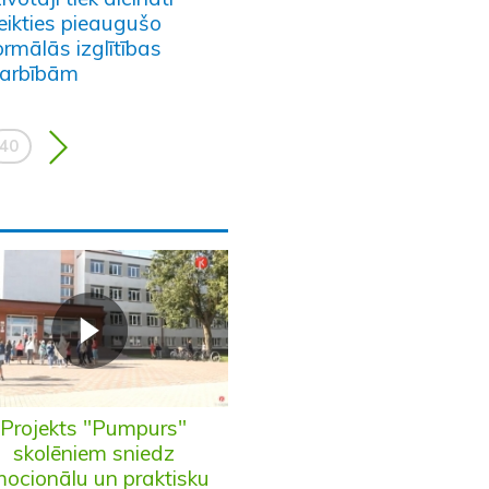
eikties pieaugušo
rmālās izglītības
arbībām
40
Projekts "Pumpurs"
skolēniem sniedz
ocionālu un praktisku