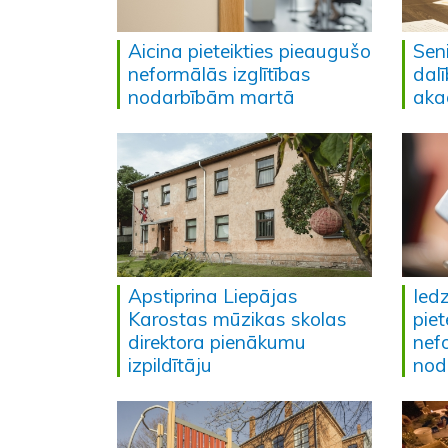
Aicina pieteikties pieaugušo
Seni
neformālās izglītības
dal
nodarbībām martā
aka
Apstiprina Liepājas
Iedz
Karostas mūzikas skolas
piet
direktora pienākumu
nefo
izpildītāju
nod