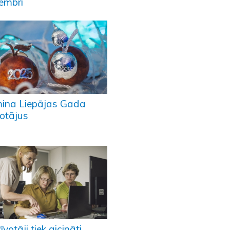
embrī
ina Liepājas Gada
lotājus
īvotāji tiek aicināti