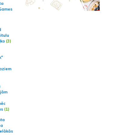
ta
 Games
d
itulu
ļko
(3)
k"
aziem
a
ajām
pēc
ās
(1)
sta
na
ielākās