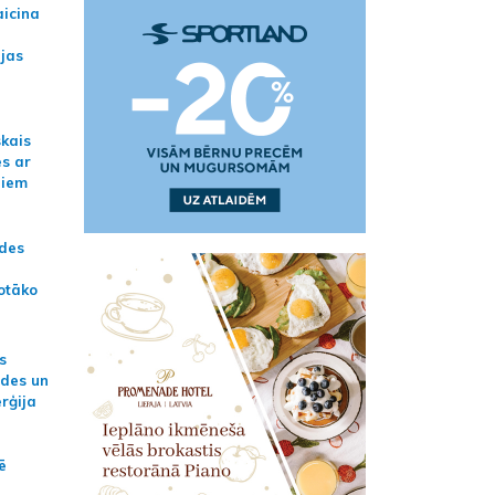
aicina
ijas
skais
es ar
jiem
ādes
otāko
s
ides un
erģija
ē