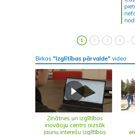
piet
nefo
nod
1
2
3
4
...
Birkas
"Izglītības pārvalde"
video
Zinātnes un izglītības
inovāciju centrs aizsāk
jaunu interešu izglītības
em