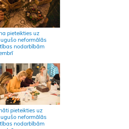
na pieteikties uz
augušo neformālās
lītības nodarbībām
embrī
nāti pieteikties uz
augušo neformālās
lītības nodarbībām