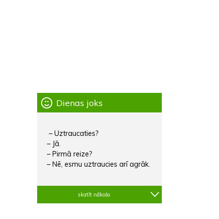
Dienas joks
– Uztraucaties?
– Jā.
– Pirmā reize?
– Nē, esmu uztraucies arī agrāk.
skatīt nākošo