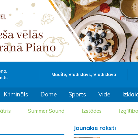
ena,
Mudīte, Vladislavs, Vladislava
usts
Krimināls
Dome
Sports
Vide
Izklai
ātris
Summer Sound
Izstādes
Izglītīb
Jaunākie raksti