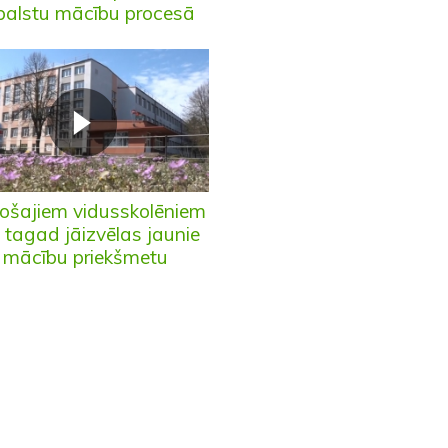
balstu mācību procesā
ošajiem vidusskolēniem
 tagad jāizvēlas jaunie
mācību priekšmetu