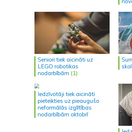
nov
Seniori tiek aicināti uz
Sum
LEGO robotikas
sko
nodarbībām
(1)
Iedzīvotāji tiek aicināti
pieteikties uz pieaugušo
neformālās izglītības
nodarbībām oktobrī
Iedz