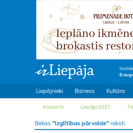
Sestdi
8.aug
Liepājnieki
Bizness
Kultūra
Koncerts
Liepāja 2027
Te
Birkas
"Izglītības pārvalde"
raksti