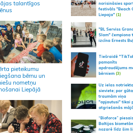
pājas talantīgos
norisināsies spor
lēnus
festivāls "Beach
Liepaja"
(1)
"BL Serviss Gran
Slam" čempiona t
izcīna Ernests Bu
Tiešraidē "TikTo
pamanīts
apdraudējums m
ērta pieteikumu
bērniem
(3)
niegšana bērnu un
niešu nometņu
Uz ielas notriekt
enošanai Liepājā
sieviete; par gūt
traumām viņa
"apjautusi" tikai 
atgriešanās māj
“Bioforce” piesai
Baltijas biometā
nozarē līdz šim l