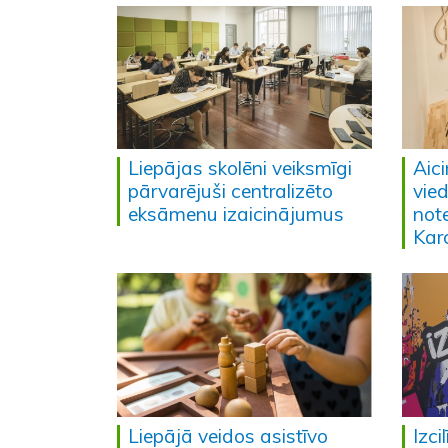
Liepājas skolēni veiksmīgi
Aici
pārvarējuši centralizēto
vied
eksāmenu izaicinājumus
not
Kar
Liepājā veidos asistīvo
Izc