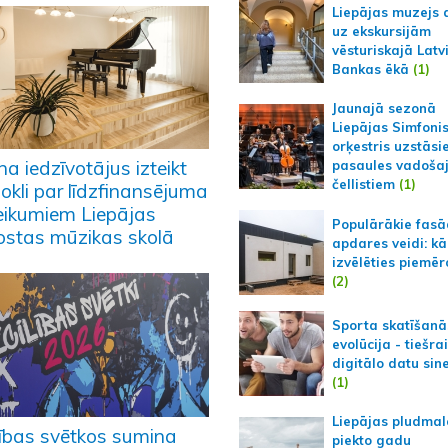
Liepājas muzejs 
uz ekskursijām
vēsturiskajā Latv
Bankas ēkā
(1)
Jaunajā sezonā
Liepājas Simfoni
orķestris uzstāsi
na iedzīvotājus izteikt
pasaules vadoša
čellistiem
(1)
okli par līdzfinansējuma
eikumiem Liepājas
Populārākie fas
ostas mūzikas skolā
apdares veidi: kā
izvēlēties piemēr
(2)
Sporta skatīšanā
evolūcija - tiešra
digitālo datu sin
(1)
Liepājas pludmal
ilības svētkos sumina
piekto gadu