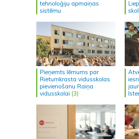
tehnoloģiju apmaiņas
Lie
sistēmu
sko
Pieņemts lēmums par
Atv
Rietumkrasta vidusskolas
ies
pievienošanu Raiņa
jau
vidusskolai
(3)
īst