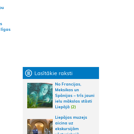
bu
as
 līgas
Lasītākie raksti
No Francijas,
Meksikas un
Spānijas – trīs jauni
ielu mākslas stāsti
Liepājā
(2)
Liepājas muzejs
aicina uz
ekskursijām