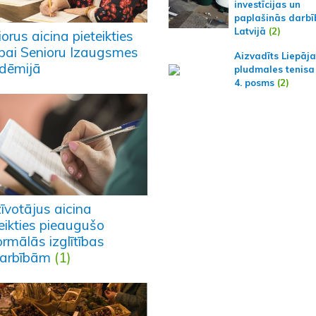
investīcijas un
paplašinās darbī
Latvijā
(2)
orus aicina pieteikties
ībai Senioru Izaugsmes
Aizvadīts Liepāj
dēmijā
pludmales tenisa
4. posms
(2)
īvotājus aicina
eikties pieaugušo
rmālās izglītības
arbībām
(1)