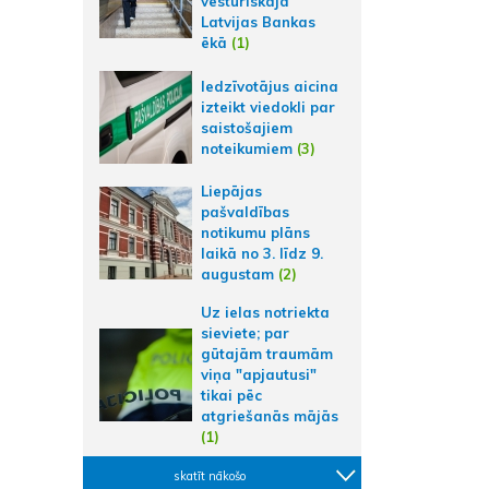
vēsturiskajā
Latvijas Bankas
ēkā
(1)
Iedzīvotājus aicina
izteikt viedokli par
saistošajiem
noteikumiem
(3)
Liepājas
pašvaldības
notikumu plāns
laikā no 3. līdz 9.
augustam
(2)
Uz ielas notriekta
sieviete; par
gūtajām traumām
viņa "apjautusi"
tikai pēc
atgriešanās mājās
(1)
skatīt nākošo