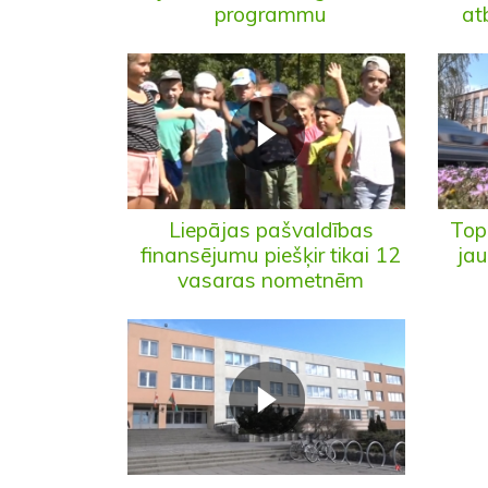
programmu
at
Liepājas pašvaldības
Top
finansējumu piešķir tikai 12
jau
vasaras nometnēm