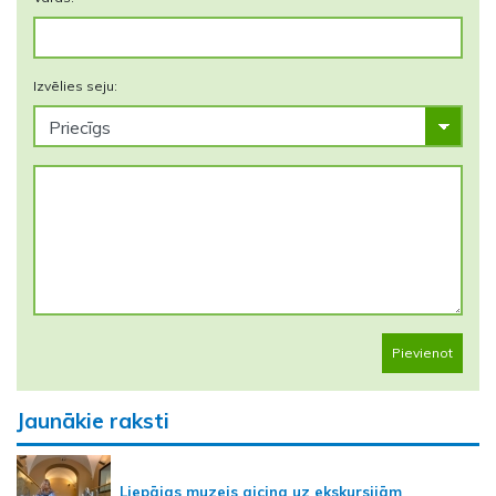
Izvēlies seju:
Pievienot
Jaunākie raksti
Liepājas muzejs aicina uz ekskursijām