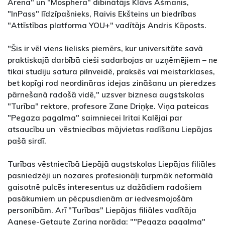
Arena" un "Mosphera" dibinātājs Klāvs Ašmanis,
"InPass" līdzīpašnieks, Raivis Ekšteins un biedrības
"Attīstības platforma YOU+" vadītājs Andris Kāposts.
"Šis ir vēl viens lielisks piemērs, kur universitāte savā
praktiskajā darbībā cieši sadarbojas ar uzņēmējiem – ne
tikai studiju satura pilnveidē, praksēs vai meistarklases,
bet kopīgi rod neordināras idejas zināšanu un pieredzes
pārnešanā radošā vidē," uzsver biznesa augstskolas
"Turība" rektore, profesore Zane Driņķe. Viņa pateicas
"Pegaza pagalma" saimniecei Iritai Kalējai par
atsaucību un vēstniecības mājvietas radīšanu Liepājas
pašā sirdī.
Turības vēstniecībā Liepājā augstskolas Liepājas filiāles
pasniedzēji un nozares profesionāļi turpmāk neformālā
gaisotnē pulcēs interesentus uz dažādiem radošiem
pasākumiem un pēcpusdienām ar iedvesmojošām
personībām. Arī "Turības" Liepājas filiāles vadītāja
Agnese-Getaute Zariņa norāda: ""Pegaza pagalma"