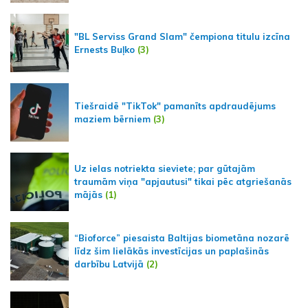
"BL Serviss Grand Slam" čempiona titulu izcīna
Ernests Buļko
(3)
Tiešraidē "TikTok" pamanīts apdraudējums
maziem bērniem
(3)
Uz ielas notriekta sieviete; par gūtajām
traumām viņa "apjautusi" tikai pēc atgriešanās
mājās
(1)
“Bioforce” piesaista Baltijas biometāna nozarē
līdz šim lielākās investīcijas un paplašinās
darbību Latvijā
(2)