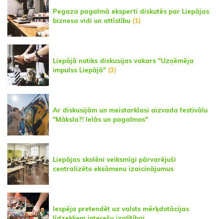
Pegaza pagalmā eksperti diskutēs par Liepājas
biznesa vidi un attīstību
(1)
Liepājā notiks diskusijas vakars "Uzņēmēja
impulss Liepājā"
(3)
Ar diskusijām un meistarklasi aizvada festivālu
"Māksla?! Ielās un pagalmos"
Liepājas skolēni veiksmīgi pārvarējuši
centralizēto eksāmenu izaicinājumus
Iespēja pretendēt uz valsts mērķdotācijas
līdzekļiem interešu izglītībai