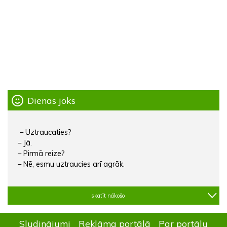
Dienas joks
– Uztraucaties?
– Jā.
– Pirmā reize?
– Nē, esmu uztraucies arī agrāk.
skatīt nākošo
Sludinājumi
Reklāma portālā
Par portālu