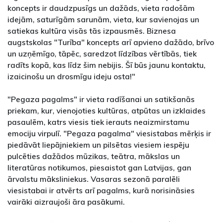
koncepts ir daudzpusīgs un dažāds, vieta radošām
idejām, saturīgām sarunām, vieta, kur savienojas un
satiekas kultūra visās tās izpausmēs. Biznesa
augstskolas "Turība" koncepts arī apvieno dažādo, brīvo
un uzņēmīgo, tāpēc, saredzot līdzības vērtībās, tiek
radīts kopā, kas līdz šim nebijis. Šī būs jaunu kontaktu,
izaicinošu un drosmīgu ideju osta!"
"Pegaza pagalms" ir vieta radīšanai un satikšanās
priekam, kur, vienojoties kultūras, atpūtas un izklaides
pasaulēm, katrs viesis tiek ierauts neaizmirstamu
emociju virpulī. "Pegaza pagalma" viesistabas mērķis ir
piedāvāt liepājniekiem un pilsētas viesiem iespēju
pulcēties dažādos mūzikas, teātra, mākslas un
literatūras notikumos, piesaistot gan Latvijas, gan
ārvalstu māksliniekus. Vasaras sezonā paralēli
viesistabai ir atvērts arī pagalms, kurā norisināsies
vairāki aizraujoši āra pasākumi.