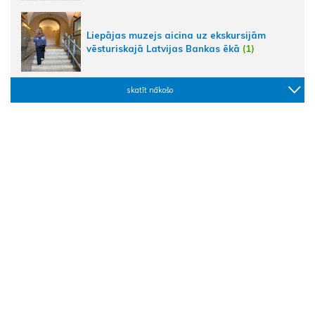
Liepājas muzejs aicina uz ekskursijām
vēsturiskajā Latvijas Bankas ēkā
(1)
skatīt nākošo