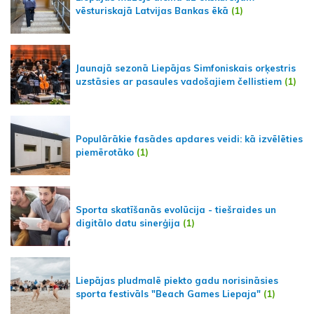
vēsturiskajā Latvijas Bankas ēkā
(1)
Jaunajā sezonā Liepājas Simfoniskais orķestris
uzstāsies ar pasaules vadošajiem čellistiem
(1)
Populārākie fasādes apdares veidi: kā izvēlēties
piemērotāko
(1)
Sporta skatīšanās evolūcija - tiešraides un
digitālo datu sinerģija
(1)
Liepājas pludmalē piekto gadu norisināsies
sporta festivāls "Beach Games Liepaja"
(1)