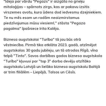
"Ideja par vārdu "Pegazs" ir aizgūta no grieķu
mitoloģijas – spārnots zirgs, kas ar pakavu izsitis
virszemes avotu, kura ūdens dod iedvesmu dzejniekiem.
Te nu mēs esam un radām neaizmirstamus
piedzīvojumus mūsu viesiem!," stāsta "Pegaza
pagalma" īpašniece Irita Kalēja.
Biznesa augstskolai "Turība" tā jau būs otrā
vēstniecība. Pirmā tika atklāta 2023. gadā, atzīmējot
augstskolas 30 gadu jubileju, un tā atrodas Rīgā, vīna
telpā "Tinto". Savos darbības gados biznesa augstskola
"Turība" kļuvusi par "top 3" darba devēju atzītāko
augstskolu Latvijā un lielāko biznesa augstskolu Baltijā
ar trim filiālēm – Liepājā, Talsos un Cēsīs.