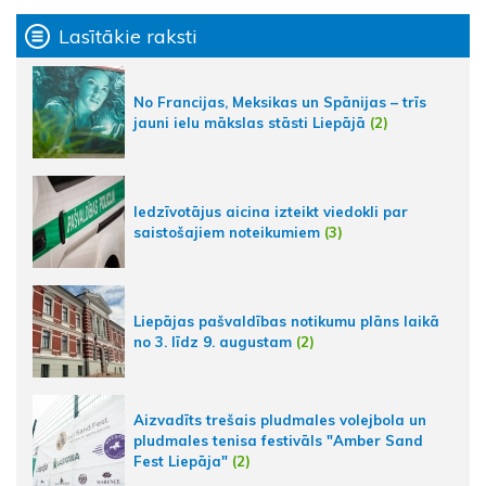
Lasītākie raksti
No Francijas, Meksikas un Spānijas – trīs
jauni ielu mākslas stāsti Liepājā
(2)
Iedzīvotājus aicina izteikt viedokli par
saistošajiem noteikumiem
(3)
Liepājas pašvaldības notikumu plāns laikā
no 3. līdz 9. augustam
(2)
Aizvadīts trešais pludmales volejbola un
pludmales tenisa festivāls "Amber Sand
Fest Liepāja"
(2)