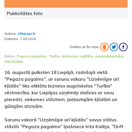
Publicitātes foto
Autors:
irliepaja.lv
Datums:
7.08.2024
Dalies ar šo ziņu:
Birkas:
Pegaza pagalms
,
Turība
,
diskusija
,
izglītība
,
uzņēmējdarbība
,
Irita Kalēja
16. augustā pulksten 18 Liepājā, radošajā vietā
"Pegaza pagalms", ar sarunu vakaru "Uzņēmīgie arī
kļūdās" tiks atklāta biznesa augstskolas "Turība"
vēstniecība, kur Liepājas uzņēmēji dalīsies ar savu
pieredzi, veiksmes stāstiem, pieļautajām kļūdām un
gūtajām atziņām.
Sarunu vakarā "Uzņēmīgie arī kļūdās" savus stātus
stāstīs "Pegaza pagalma" īpašniece Irita Kalēja, "Drift