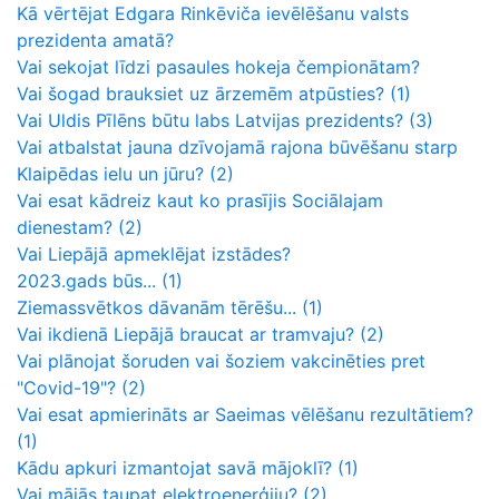
Kā vērtējat Edgara Rinkēviča ievēlēšanu valsts
prezidenta amatā?
Vai sekojat līdzi pasaules hokeja čempionātam?
Vai šogad brauksiet uz ārzemēm atpūsties?
(1)
Vai Uldis Pīlēns būtu labs Latvijas prezidents?
(3)
Vai atbalstat jauna dzīvojamā rajona būvēšanu starp
Klaipēdas ielu un jūru?
(2)
Vai esat kādreiz kaut ko prasījis Sociālajam
dienestam?
(2)
Vai Liepājā apmeklējat izstādes?
2023.gads būs...
(1)
Ziemassvētkos dāvanām tērēšu...
(1)
Vai ikdienā Liepājā braucat ar tramvaju?
(2)
Vai plānojat šoruden vai šoziem vakcinēties pret
"Covid-19"?
(2)
Vai esat apmierināts ar Saeimas vēlēšanu rezultātiem?
(1)
Kādu apkuri izmantojat savā mājoklī?
(1)
Vai mājās taupat elektroenerģiju?
(2)