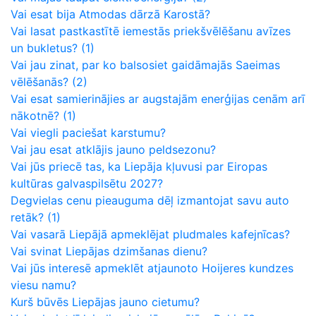
Vai esat bija Atmodas dārzā Karostā?
Vai lasat pastkastītē iemestās priekšvēlēšanu avīzes
un bukletus?
(1)
Vai jau zinat, par ko balsosiet gaidāmajās Saeimas
vēlēšanās?
(2)
Vai esat samierinājies ar augstajām enerģijas cenām arī
nākotnē?
(1)
Vai viegli paciešat karstumu?
Vai jau esat atklājis jauno peldsezonu?
Vai jūs priecē tas, ka Liepāja kļuvusi par Eiropas
kultūras galvaspilsētu 2027?
Degvielas cenu pieauguma dēļ izmantojat savu auto
retāk?
(1)
Vai vasarā Liepājā apmeklējat pludmales kafejnīcas?
Vai svinat Liepājas dzimšanas dienu?
Vai jūs interesē apmeklēt atjaunoto Hoijeres kundzes
viesu namu?
Kurš būvēs Liepājas jauno cietumu?