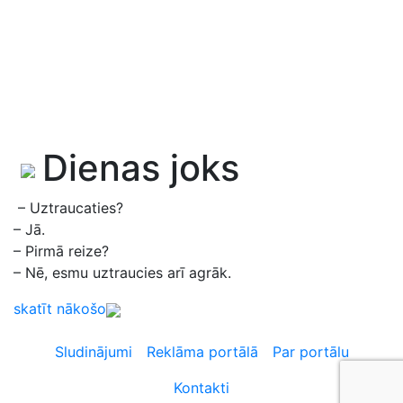
Dienas joks
– Uztraucaties?
– Jā.
– Pirmā reize?
– Nē, esmu uztraucies arī agrāk.
skatīt nākošo
Sludinājumi
Reklāma portālā
Par portālu
Kontakti