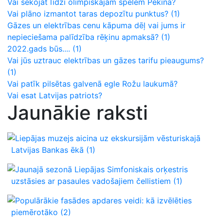
Vai sekojat līdzi olimpiskajām spēlēm Pekinā?
Vai plāno izmantot taras depozītu punktus?
(1)
Gāzes un elektrības cenu kāpuma dēļ vai jums ir
nepieciešama palīdzība rēķinu apmaksā?
(1)
2022.gads būs....
(1)
Vai jūs uztrauc elektrības un gāzes tarifu pieaugums?
(1)
Vai patīk pilsētas galvenā egle Rožu laukumā?
Vai esat Latvijas patriots?
Jaunākie raksti
Liepājas muzejs aicina uz ekskursijām vēsturiskajā
Latvijas Bankas ēkā
(1)
Jaunajā sezonā Liepājas Simfoniskais orķestris
uzstāsies ar pasaules vadošajiem čellistiem
(1)
Populārākie fasādes apdares veidi: kā izvēlēties
piemērotāko
(2)