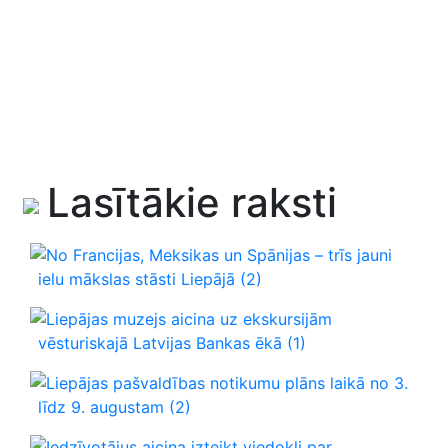
Lasītākie raksti
No Francijas, Meksikas un Spānijas – trīs jauni
ielu mākslas stāsti Liepājā
(2)
Liepājas muzejs aicina uz ekskursijām
vēsturiskajā Latvijas Bankas ēkā
(1)
Liepājas pašvaldības notikumu plāns laikā no 3.
līdz 9. augustam
(2)
Iedzīvotājus aicina izteikt viedokli par