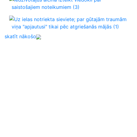
saistošajiem noteikumiem
(3)
Uz ielas notriekta sieviete; par gūtajām traumām
viņa "apjautusi" tikai pēc atgriešanās mājās
(1)
skatīt nākošo