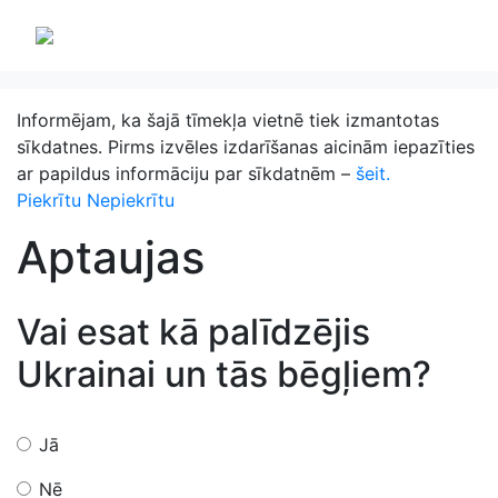
Informējam, ka šajā tīmekļa vietnē tiek izmantotas
sīkdatnes. Pirms izvēles izdarīšanas aicinām iepazīties
ar papildus informāciju par sīkdatnēm –
šeit.
Piekrītu
Nepiekrītu
Aptaujas
Vai esat kā palīdzējis
Ukrainai un tās bēgļiem?
Jā
Nē