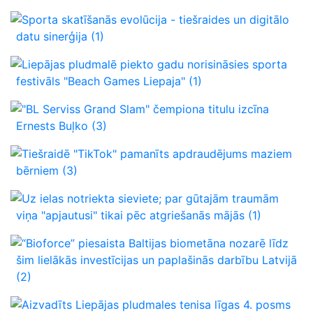
Sporta skatīšanās evolūcija - tiešraides un digitālo
datu sinerģija
(1)
Liepājas pludmalē piekto gadu norisināsies sporta
festivāls "Beach Games Liepaja"
(1)
"BL Serviss Grand Slam" čempiona titulu izcīna
Ernests Buļko
(3)
Tiešraidē "TikTok" pamanīts apdraudējums maziem
bērniem
(3)
Uz ielas notriekta sieviete; par gūtajām traumām
viņa "apjautusi" tikai pēc atgriešanās mājās
(1)
“Bioforce” piesaista Baltijas biometāna nozarē līdz
šim lielākās investīcijas un paplašinās darbību Latvijā
(2)
Aizvadīts Liepājas pludmales tenisa līgas 4. posms