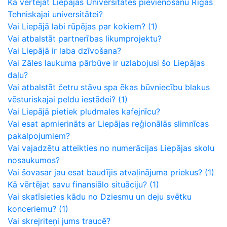
Kā vērtējat Liepājas Universitātes pievienošanu Rīgas
Tehniskajai universitātei?
Vai Liepājā labi rūpējas par kokiem?
(1)
Vai atbalstāt partnerības likumprojektu?
Vai Liepājā ir laba dzīvošana?
Vai Zāles laukuma pārbūve ir uzlabojusi šo Liepājas
daļu?
Vai atbalstāt četru stāvu spa ēkas būvniecību blakus
vēsturiskajai peldu iestādei?
(1)
Vai Liepājā pietiek pludmales kafejnīcu?
Vai esat apmierināts ar Liepājas reģionālās slimnīcas
pakalpojumiem?
Vai vajadzētu atteikties no numerācijas Liepājas skolu
nosaukumos?
Vai šovasar jau esat baudījis atvaļinājuma priekus?
(1)
Kā vērtējat savu finansiālo situāciju?
(1)
Vai skatīsieties kādu no Dziesmu un deju svētku
konceriemu?
(1)
Vai skrejriteņi jums traucē?