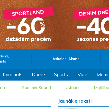
diena,
Askolds, Aisma
usts
Krimināls
Dome
Sports
Vide
Izklai
ātris
Summer Sound
Izstādes
Izglītīb
Jaunākie raksti