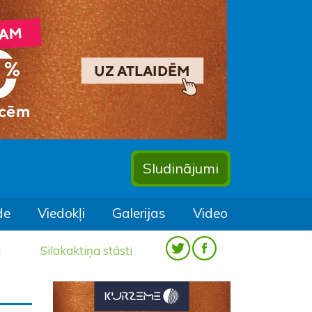
Sludinājumi
de
Viedokļi
Galerijas
Video
a
Silakaktiņa stāsti