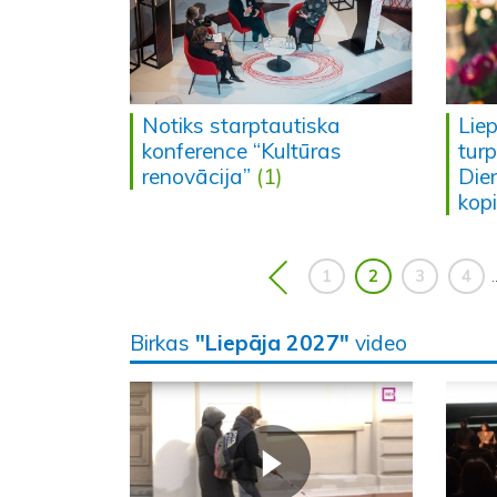
Notiks starptautiska
Lie
konference “Kultūras
turp
renovācija”
(1)
Die
kop
1
2
3
4
.
Birkas
"Liepāja 2027"
video