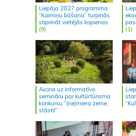
Liepāja 2027 programma
Lie
“Kaimiņu būšana” turpinās
eko
stiprināt vietējās kopienas
pas
(9)
(1)
Aicina uz informatīvo
Liep
semināru par kultūrtūrisma
sta
konkursu “(ne)miera zeme,
“Kul
stāsti!”