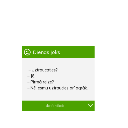
Dienas joks
– Uztraucaties?
– Jā.
– Pirmā reize?
– Nē, esmu uztraucies arī agrāk.
skatīt nākošo