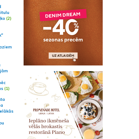
d
itulu
ļko
(2)
k"
aziem
a
ajām
pēc
ās
(1)
sta
na
ielākās
bu