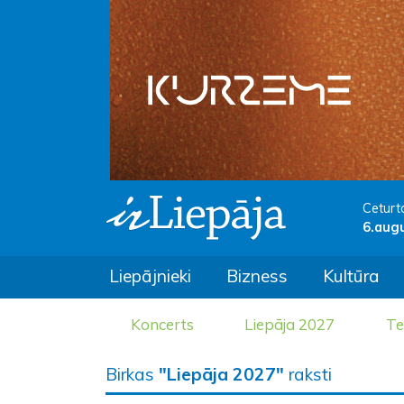
Ceturt
6.aug
Liepājnieki
Bizness
Kultūra
Koncerts
Liepāja 2027
Te
Birkas
"Liepāja 2027"
raksti