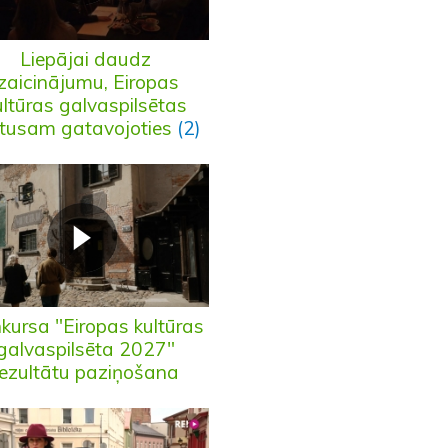
Liepājai daudz
izaicinājumu, Eiropas
ultūras galvaspilsētas
tusam gatavojoties
(2)
kursa "Eiropas kultūras
galvaspilsēta 2027"
rezultātu paziņošana