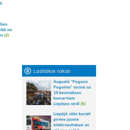
ti
ības
aikā no
am
(2)
Lasītākie raksti
Augustā “Pegaza
Pagalms” aicina uz
10 bezmaksas
koncertiem
Liepājas sirdī
(5)
Liepājā sāks kursēt
pirmie jaunie
elektroautobusi un