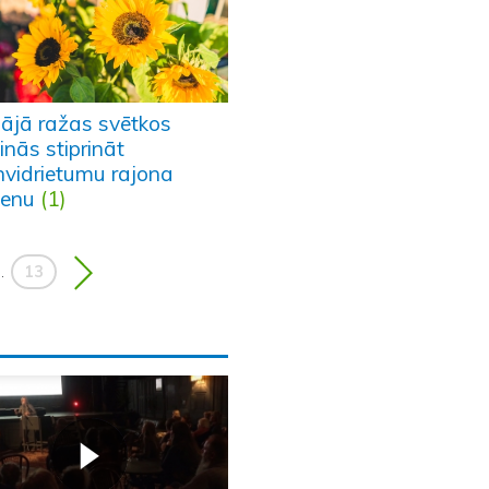
pājā ražas svētkos
inās stiprināt
nvidrietumu rajona
ienu
(1)
13
..