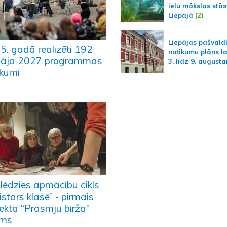
ielu mākslas stās
Liepājā
(2)
Liepājas pašvald
5. gadā realizēti 192
notikumu plāns l
pāja 2027 programmas
3. līdz 9. august
ikumi
lēdzies apmācību cikls
stars klasē” - pirmais
jekta “Prasmju birža”
sms