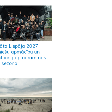
lāta Liepāja 2027
niešu apmācību un
toringa programmas
ā sezona