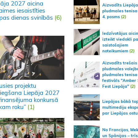
pāja 2027 aicina
Aizvadīts Liepāj
imes iesaistīties
pludmales tenisa
opas dienas svinībās
(6)
4. posms
(2)
Iedzīvotājus aici
izteikt viedokli p
saistošajiem
noteikumiem
(2)
Aizvadīts trešais
pludmales volejb
pludmales tenisa
festivāls "Amber
usies projektu
Fest Liepāja"
(2)
niegšana Liepāja 2027
zfinansējuma konkursā
Liepājas bākā to
kam roku”
(1)
multimediju ekspo
par Liepājas ostu
No Francijas, Me
un Spānijas – trīs