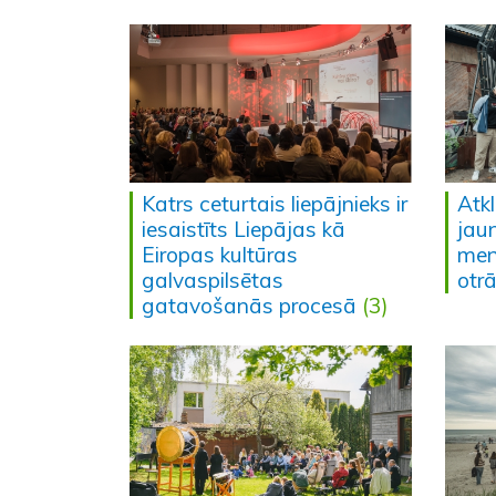
Katrs ceturtais liepājnieks ir
Atk
iesaistīts Liepājas kā
jau
Eiropas kultūras
men
galvaspilsētas
otr
gatavošanās procesā
(3)