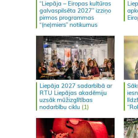
“Liepāja – Eiropas kultūras
Lie
galvaspilsēta 2027” izziņo
apka
pirmos programmas
Eir
“(ne)miers” notikumus
Liepāja 2027 sadarbībā ar
Sāk
RTU Liepājas akadēmiju
ies
uzsāk mūžizglītības
līd
nodarbību ciklu
(1)
“Ro