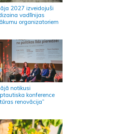
pāja 2027 izveidojuši
dizaina vadlīnijas
ākumu organizatoriem
ājā notikusi
rptautiska konference
tūras renovācija”