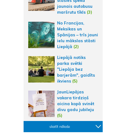
stāsies spēkā
jaunais autobusu
maršrutu tīkls
(3)
No Francijas,
Meksikas un
Spānijas – trīs jauni
ielu mākslas stāsti
Liepājā
(2)
Liepājā notiks
parka svētki
"Liepāja bez
barjerām", gaidīts
ikviens
(5)
JaunLiepājas
vakara tirdziņš
aicina kopā svinēt
divu gadu jubileju
(5)
skatīt nākošo