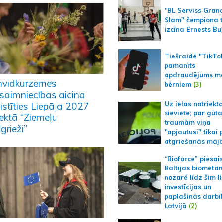
"BL Serviss Gran
Slam" čempiona t
izcīna Ernests Bu
Tiešraidē "TikTo
pamanīts
apdraudējums m
nvidkurzemes
bērniem
(3)
saimniecības aicina
Uz ielas notriekt
istīties Liepāja 2027
sieviete; par gūt
jektā “Ziemeļu
traumām viņa
grieži”
"apjautusi" tikai 
atgriešanās māj
“Bioforce” piesai
Baltijas biometā
nozarē līdz šim l
investīcijas un
paplašinās darbī
Latvijā
(2)