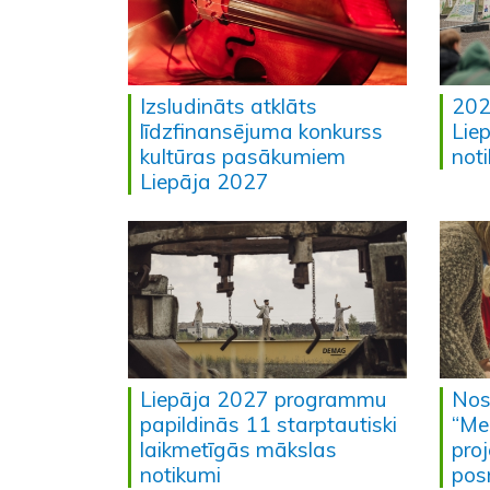
Izsludināts atklāts
202
līdzfinansējuma konkurss
Lie
kultūras pasākumiem
not
Liepāja 2027
Liepāja 2027 programmu
Nos
papildinās 11 starptautiski
“Mei
laikmetīgās mākslas
pro
notikumi
po