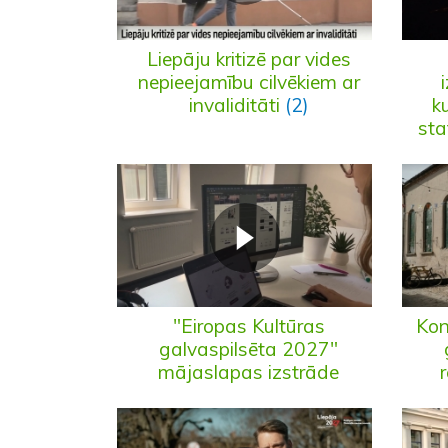
Liepāju kritizē par vides
nepieejamību cilvēkiem ar
invaliditāti
(2)
k
sta
"Eiropas Kultūras
Kon
galvaspilsēta 2027"
mājaslapas izstrāde