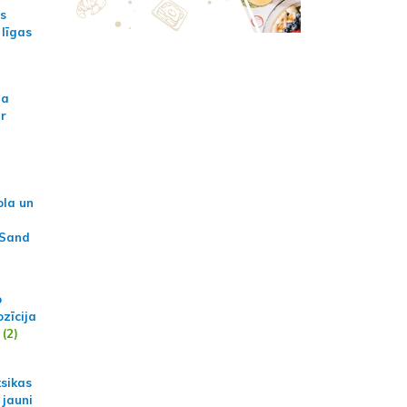
as
 līgas
na
ar
ola un
 Sand
p
zīcija
(2)
ksikas
 jauni