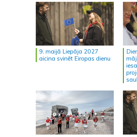
9. maijā Liepāja 2027
Die
aicina svinēt Eiropas dienu
māj
iesa
pro
saul