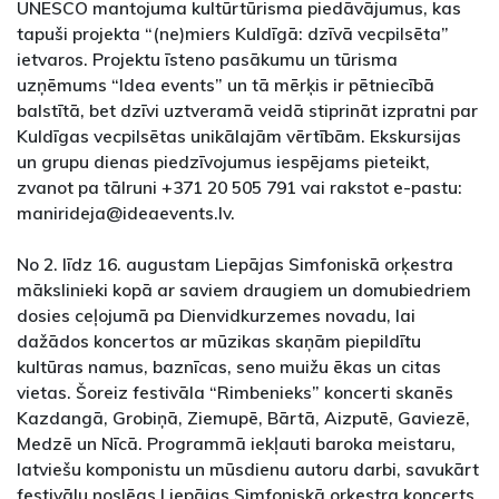
UNESCO mantojuma kultūrtūrisma piedāvājumus, kas
tapuši projekta “(ne)miers Kuldīgā: dzīvā vecpilsēta”
ietvaros. Projektu īsteno pasākumu un tūrisma
uzņēmums “Idea events” un tā mērķis ir pētniecībā
balstītā, bet dzīvi uztveramā veidā stiprināt izpratni par
Kuldīgas vecpilsētas unikālajām vērtībām. Ekskursijas
un grupu dienas piedzīvojumus iespējams pieteikt,
zvanot pa tālruni +371 20 505 791 vai rakstot e-pastu:
manirideja@ideaevents.lv.
No 2. līdz 16. augustam Liepājas Simfoniskā orķestra
mākslinieki kopā ar saviem draugiem un domubiedriem
dosies ceļojumā pa Dienvidkurzemes novadu, lai
dažādos koncertos ar mūzikas skaņām piepildītu
kultūras namus, baznīcas, seno muižu ēkas un citas
vietas. Šoreiz festivāla “Rimbenieks” koncerti skanēs
Kazdangā, Grobiņā, Ziemupē, Bārtā, Aizputē, Gaviezē,
Medzē un Nīcā. Programmā iekļauti baroka meistaru,
latviešu komponistu un mūsdienu autoru darbi, savukārt
festivālu noslēgs Liepājas Simfoniskā orķestra koncerts