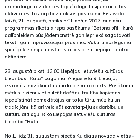
dramaturgu rezidencēs tapušo lugu lasījumi un citas
aktivitātes, tostarp bezmaksas pasākumi. Festivāla
laikā, 21. augustā, notiks arī Liepāja 2027 jauniešu
programmas rīkotais repa pasākums “Betona bīti”, kurā
dalībniekiem būs jādemonstrē gan iepriekš sagatavoti
teksti, gan improvizācijas prasmes. Vakara noslēgumā
spēcīgākie rīmju meistari stāsies pretī Liepājas teātra
aktieriem.
23. augustā plkst. 13.00 Liepājas lietuviešu kultūras
biedrības "Rūta" pagalmā, Alejas ielā 9, Liepājā,
izskanēs mazākumtautību kopienu koncerts. Pasākuma
mērķis ir vienuviet pulcēt dažādu tautību kopienas,
iepazīstināt apmeklētājus ar to kultūru, mūziku un
tradīcijām, kā arī veicināt savstarpēju sadarbību un
kultūru dialogu. Rīko Liepājas lietuviešu kultūras
biedrība "Rūta".
No 1. līdz 31. augustam piecās Kuldīgas novada vietās -