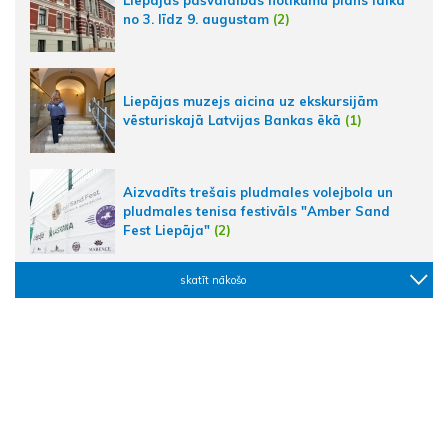
no 3. līdz 9. augustam
(2)
Liepājas muzejs aicina uz ekskursijām
vēsturiskajā Latvijas Bankas ēkā
(1)
Aizvadīts trešais pludmales volejbola un
pludmales tenisa festivāls "Amber Sand
Fest Liepāja"
(2)
skatīt nākošo