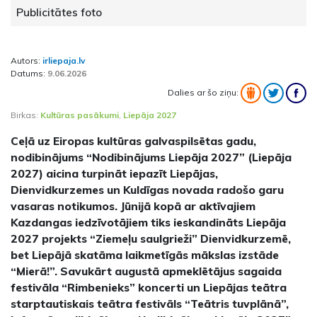
Publicitātes foto
Autors:
irliepaja.lv
Datums:
9.06.2026
Dalies ar šo ziņu:
Birkas:
Kultūras pasākumi
,
Liepāja 2027
Ceļā uz Eiropas kultūras galvaspilsētas gadu,
nodibinājums “Nodibinājums Liepāja 2027” (Liepāja
2027) aicina turpināt iepazīt Liepājas,
Dienvidkurzemes un Kuldīgas novada radošo garu
vasaras notikumos. Jūnijā kopā ar aktīvajiem
Kazdangas iedzīvotājiem tiks ieskandināts Liepāja
2027 projekts “Ziemeļu saulgrieži” Dienvidkurzemē,
bet Liepājā skatāma laikmetīgās mākslas izstāde
“Mierā!”. Savukārt augustā apmeklētājus sagaida
festivāla “Rimbenieks” koncerti un Liepājas teātra
starptautiskais teātra festivāls “Teātris tuvplānā”,