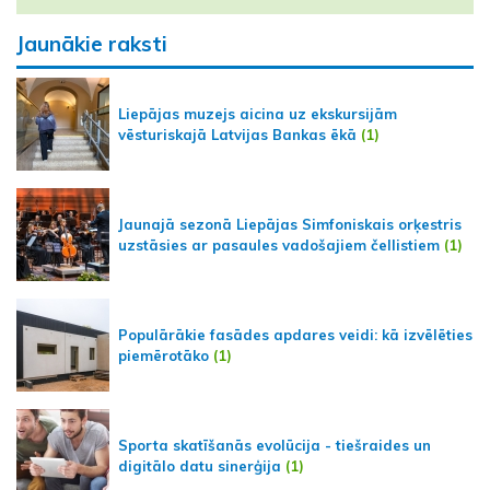
Jaunākie raksti
Liepājas muzejs aicina uz ekskursijām
vēsturiskajā Latvijas Bankas ēkā
(1)
Jaunajā sezonā Liepājas Simfoniskais orķestris
uzstāsies ar pasaules vadošajiem čellistiem
(1)
Populārākie fasādes apdares veidi: kā izvēlēties
piemērotāko
(1)
Sporta skatīšanās evolūcija - tiešraides un
digitālo datu sinerģija
(1)