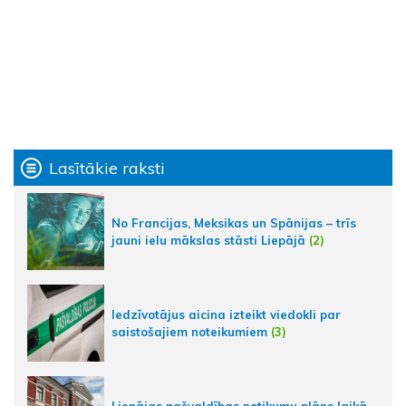
Lasītākie raksti
No Francijas, Meksikas un Spānijas – trīs
jauni ielu mākslas stāsti Liepājā
(2)
Iedzīvotājus aicina izteikt viedokli par
saistošajiem noteikumiem
(3)
Liepājas pašvaldības notikumu plāns laikā