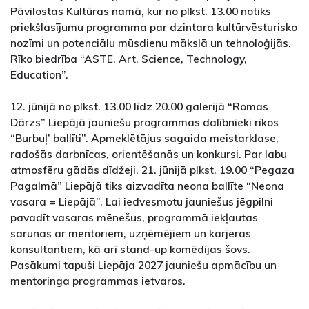
Pāvilostas Kultūras namā, kur no plkst. 13.00 notiks
priekšlasījumu programma par dzintara kultūrvēsturisko
nozīmi un potenciālu mūsdienu mākslā un tehnoloģijās.
Rīko biedrība “ASTE. Art, Science, Technology,
Education”.
12. jūnijā no plkst. 13.00 līdz 20.00 galerijā “Romas
Dārzs” Liepājā jauniešu programmas dalībnieki rīkos
“Burbuļ’ ballīti”. Apmeklētājus sagaida meistarklase,
radošās darbnīcas, orientēšanās un konkursi. Par labu
atmosfēru gādās dīdžeji. 21. jūnijā plkst. 19.00 “Pegaza
Pagalmā” Liepājā tiks aizvadīta neona ballīte “Neona
vasara = Liepājā”. Lai iedvesmotu jauniešus jēgpilni
pavadīt vasaras mēnešus, programmā iekļautas
sarunas ar mentoriem, uzņēmējiem un karjeras
konsultantiem, kā arī stand-up komēdijas šovs.
Pasākumi tapuši Liepāja 2027 jauniešu apmācību un
mentoringa programmas ietvaros.