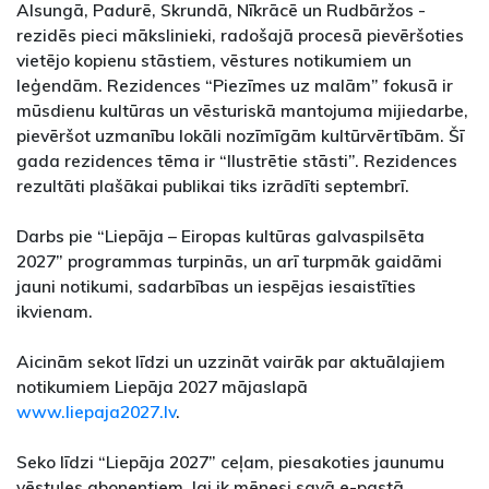
Alsungā, Padurē, Skrundā, Nīkrācē un Rudbāržos -
rezidēs pieci mākslinieki, radošajā procesā pievēršoties
vietējo kopienu stāstiem, vēstures notikumiem un
leģendām. Rezidences “Piezīmes uz malām” fokusā ir
mūsdienu kultūras un vēsturiskā mantojuma mijiedarbe,
pievēršot uzmanību lokāli nozīmīgām kultūrvērtībām. Šī
gada rezidences tēma ir “Ilustrētie stāsti”. Rezidences
rezultāti plašākai publikai tiks izrādīti septembrī.
Darbs pie “Liepāja – Eiropas kultūras galvaspilsēta
2027” programmas turpinās, un arī turpmāk gaidāmi
jauni notikumi, sadarbības un iespējas iesaistīties
ikvienam.
Aicinām sekot līdzi un uzzināt vairāk par aktuālajiem
notikumiem Liepāja 2027 mājaslapā
www.liepaja2027.lv
.
Seko līdzi “Liepāja 2027” ceļam, piesakoties jaunumu
vēstules abonentiem, lai ik mēnesi savā e-pastā