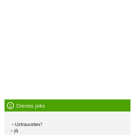
Dienas joks
– Uztraucaties?
– Jā.