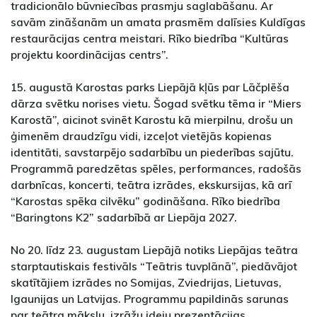
tradicionālo būvniecības prasmju saglabāšanu. Ar
savām zināšanām un amata prasmēm dalīsies Kuldīgas
restaurācijas centra meistari. Rīko biedrība “Kultūras
projektu koordinācijas centrs”.
15. augustā Karostas parks Liepājā kļūs par Lāčplēša
dārza svētku norises vietu. Šogad svētku tēma ir “Miers
Karostā”, aicinot svinēt Karostu kā mierpilnu, drošu un
ģimenēm draudzīgu vidi, izceļot vietējās kopienas
identitāti, savstarpējo sadarbību un piederības sajūtu.
Programmā paredzētas spēles, performances, radošās
darbnīcas, koncerti, teātra izrādes, ekskursijas, kā arī
“Karostas spēka cilvēku” godināšana. Rīko biedrība
“Baringtons K2” sadarbībā ar Liepāja 2027.
No 20. līdz 23. augustam Liepājā notiks Liepājas teātra
starptautiskais festivāls “Teātris tuvplānā”, piedāvājot
skatītājiem izrādes no Somijas, Zviedrijas, Lietuvas,
Igaunijas un Latvijas. Programmu papildinās sarunas
par teātra mākslu, izrāžu ideju prezentācijas,