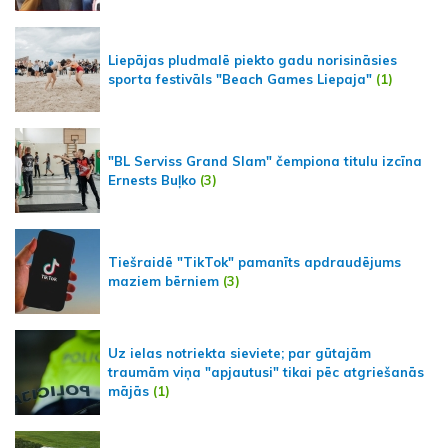
Liepājas pludmalē piekto gadu norisināsies
sporta festivāls "Beach Games Liepaja"
(1)
"BL Serviss Grand Slam" čempiona titulu izcīna
Ernests Buļko
(3)
Tiešraidē "TikTok" pamanīts apdraudējums
maziem bērniem
(3)
Uz ielas notriekta sieviete; par gūtajām
traumām viņa "apjautusi" tikai pēc atgriešanās
mājās
(1)