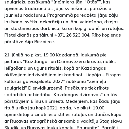
saulgriežu pasākumā “(ne)miera Jāņi “Otās””, kas
apvienos tradicionālās Jāņu svinēšanas paražas ar
jauniešu radošumu. Programmā paredzēta Jāņu zāļu
lasīšana, svētku dekorāciju un lāpu veidošana, dzejas
un stāstniecības darbnīca, kā arī kopīgi danči un rotaļas.
Pieteikšanās pa tālruni +371 26 523 004. Rīko kopienas
pārstāve Aija Birzniece.
21. jūnijā no plkst. 19.00 Kazdangā, laukumā pie
pieturas “Kazdanga” un Dzirnavezera krastā, notiks
ielīgošana un uguns rituāls, kopā ar Kazdangas
aktīvajiem iedzīvotājiem ieskandinot “Liepāja – Eiropas
kultūras galvaspilsēta 2027” notikumu “Ziemeļu
saulgrieži” Dienvidkurzemē. Pasākums tiek rīkots
sadarbībā ar biedrību “Kazdangas dzirnavas” un tās
pārstāvjiem Elīnu un Ernestu Medeņiem, kas šādu Jāņu
rituālu rīko jau kopš 2021. gada. No plkst. 19.00
apmeklētāji aicināti iesaistīties rotaļās un dančos kopā
ar Rucavas etnogrāfiskā ansambļa vadītāju Staņislavu
Skudiķi un Rucavas lauku kapelu “Paurupīte”. Paralēli