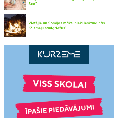
Sea”
Vietējie un Somijas mākslinieki ieskandinās
“Ziemeļu saulgriežus”