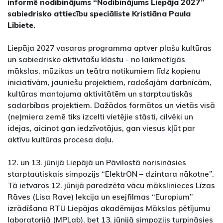
informē nodibinājums “Nodibinājums Liepāja 2027”
sabiedrisko attiecību speciāliste Kristiāna Paula
Lībiete.
Liepāja 2027 vasaras programma aptver plašu kultūras
un sabiedrisko aktivitāšu klāstu - no laikmetīgās
mākslas, mūzikas un teātra notikumiem līdz kopienu
iniciatīvām, jauniešu projektiem, radošajām darbnīcām,
kultūras mantojuma aktivitātēm un starptautiskās
sadarbības projektiem. Dažādos formātos un vietās visā
(ne)miera zemē tiks izcelti vietējie stāsti, cilvēki un
idejas, aicinot gan iedzīvotājus, gan viesus kļūt par
aktīvu kultūras procesa daļu.
12. un 13. jūnijā Liepājā un Pāvilostā norisināsies
starptautiskais simpozijs “ElektrON – dzintara nākotne”.
Tā ietvaros 12. jūnijā paredzēta vācu mākslinieces Līzas
Rāves (Lisa Rave) lekcija un esejfilmas “Europium”
izrādīšana RTU Liepājas akadēmijas Mākslas pētījumu
laboratorijā (MPLab), bet 13. jūnijā simpozijs turpināsies