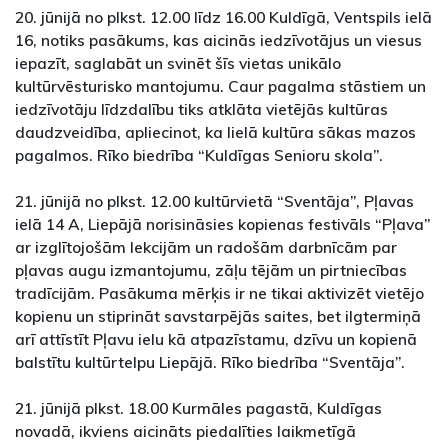
20. jūnijā no plkst. 12.00 līdz 16.00 Kuldīgā, Ventspils ielā
16, notiks pasākums, kas aicinās iedzīvotājus un viesus
iepazīt, saglabāt un svinēt šīs vietas unikālo
kultūrvēsturisko mantojumu. Caur pagalma stāstiem un
iedzīvotāju līdzdalību tiks atklāta vietējās kultūras
daudzveidība, apliecinot, ka lielā kultūra sākas mazos
pagalmos. Rīko biedrība “Kuldīgas Senioru skola”.
21. jūnijā no plkst. 12.00 kultūrvietā “Sventāja”, Pļavas
ielā 14 A, Liepājā norisināsies kopienas festivāls “Pļava”
ar izglītojošām lekcijām un radošām darbnīcām par
pļavas augu izmantojumu, zāļu tējām un pirtniecības
tradīcijām. Pasākuma mērķis ir ne tikai aktivizēt vietējo
kopienu un stiprināt savstarpējās saites, bet ilgtermiņā
arī attīstīt Pļavu ielu kā atpazīstamu, dzīvu un kopienā
balstītu kultūrtelpu Liepājā. Rīko biedrība “Sventāja”.
21. jūnijā plkst. 18.00 Kurmāles pagastā, Kuldīgas
novadā, ikviens aicināts piedalīties laikmetīgā