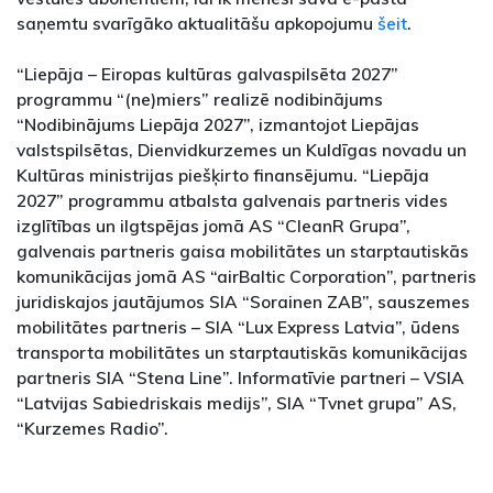
saņemtu svarīgāko aktualitāšu apkopojumu
šeit
.
“Liepāja – Eiropas kultūras galvaspilsēta 2027”
programmu “(ne)miers” realizē nodibinājums
“Nodibinājums Liepāja 2027”, izmantojot Liepājas
valstspilsētas, Dienvidkurzemes un Kuldīgas novadu un
Kultūras ministrijas piešķirto finansējumu. “Liepāja
2027” programmu atbalsta galvenais partneris vides
izglītības un ilgtspējas jomā AS “CleanR Grupa”,
galvenais partneris gaisa mobilitātes un starptautiskās
komunikācijas jomā AS “airBaltic Corporation”, partneris
juridiskajos jautājumos SIA “Sorainen ZAB”, sauszemes
mobilitātes partneris – SIA “Lux Express Latvia”, ūdens
transporta mobilitātes un starptautiskās komunikācijas
partneris SIA “Stena Line”. Informatīvie partneri – VSIA
“Latvijas Sabiedriskais medijs”, SIA “Tvnet grupa” AS,
“Kurzemes Radio”.