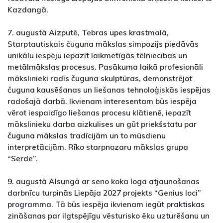
Kazdangā.
7. augustā Aizputē, Tebras upes krastmalā,
Starptautiskais čuguna mākslas simpozijs piedāvās
unikālu iespēju iepazīt laikmetīgās tēlniecības un
metālmākslas procesus. Pasākuma laikā profesionāli
mākslinieki radīs čuguna skulptūras, demonstrējot
čuguna kausēšanas un liešanas tehnoloģiskās iespējas
radošajā darbā. Ikvienam interesentam būs iespēja
vērot iespaidīgo liešanas procesu klātienē, iepazīt
mākslinieku darba aizkulises un gūt priekšstatu par
čuguna mākslas tradīcijām un to mūsdienu
interpretācijām. Rīko starpnozaru mākslas grupa
“Serde”.
9. augustā Alsungā ar seno koka loga atjaunošanas
darbnīcu turpinās Liepāja 2027 projekts “Genius loci”
programma. Tā būs iespēja ikvienam iegūt praktiskas
zināšanas par ilgtspējīgu vēsturisko ēku uzturēšanu un