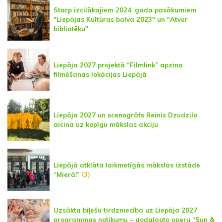
Starp izcilākajiem 2024. gada pasākumiem
"Liepājas Kultūras balva 2023" un "Atver
bibliotēku"
Liepāja 2027 projektā “Filmlink” apzina
filmēšanas lokācijas Liepājā
Liepāja 2027 un scenogrāfs Reinis Dzudzilo
aicina uz kopīgu mākslas akciju
Liepājā atklāta laikmetīgās mākslas izstāde
“Mierā!”
(3)
Uzsākta biļešu tirdzniecība uz Liepāja 2027
programmas notikumu – godalgoto operu “Sun &