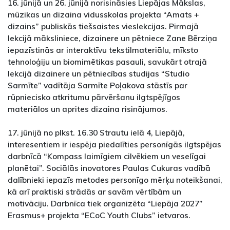
16. jūnijā un 26. jūnijā norisināsies Liepājas Mākslas,
mūzikas un dizaina vidusskolas projekta “Amats +
dizains” publiskās tiešsaistes vieslekcijas. Pirmajā
lekcijā māksliniece, dizainere un pētniece Zane Bērziņa
iepazīstinās ar interaktīvu tekstilmateriālu, mīksto
tehnoloģiju un biomimētikas pasauli, savukārt otrajā
lekcijā dizainere un pētniecības studijas “Studio
Sarmīte” vadītāja Sarmīte Poļakova stāstīs par
rūpniecisko atkritumu pārvēršanu ilgtspējīgos
materiālos un aprites dizaina risinājumos.
17. jūnijā no plkst. 16.30 Strautu ielā 4, Liepājā,
interesentiem ir iespēja piedalīties personīgās ilgtspējas
darbnīcā “Kompass laimīgiem cilvēkiem un veselīgai
planētai”. Sociālās inovatores Paulas Cukuras vadībā
dalībnieki iepazīs metodes personīgo mērķu noteikšanai,
kā arī praktiski strādās ar savām vērtībām un
motivāciju. Darbnīca tiek organizēta “Liepāja 2027”
Erasmus+ projekta “ECoC Youth Clubs” ietvaros.