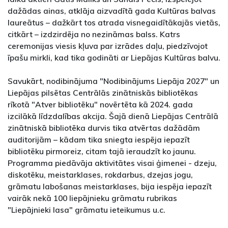
dažādas ainas, atklāja aizvadītā gada Kultūras balvas
laureātus – dažkārt tos atrada visnegaidītākajās vietās,
citkārt – izdzirdēja no nezināmas balss. Katrs
ceremonijas viesis kļuva par izrādes daļu, piedzīvojot
īpašu mirkli, kad tika godināti ar Liepājas Kultūras balvu.
Savukārt, nodibinājuma "Nodibinājums Liepāja 2027" un
Liepājas pilsētas Centrālās zinātniskās bibliotēkas
rīkotā "Atver bibliotēku" novērtēta kā 2024. gada
izcilākā līdzdalības akcija. Šajā dienā Liepājas Centrālā
zinātniskā bibliotēka durvis tika atvērtas dažādām
auditorijām – kādam tika sniegta iespēja iepazīt
bibliotēku pirmoreiz, citam tajā ieraudzīt ko jaunu.
Programma piedāvāja aktivitātes visai ģimenei - dzeju,
diskotēku, meistarklases, rokdarbus, dzejas jogu,
grāmatu labošanas meistarklases, bija iespēja iepazīt
vairāk nekā 100 liepājnieku grāmatu rubrikas
"Liepājnieki lasa" grāmatu ieteikumus u.c.