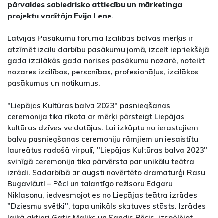
pārvaldes sabiedrisko attiecību un mārketinga
projektu vadītāja Evija Lene.
Latvijas Pasākumu foruma Izcilības balvas mērķis ir
atzīmēt izcilu darbību pasākumu jomā, izcelt iepriekšējā
gada izcilākās gada norises pasākumu nozarē, noteikt
nozares izcilības, personības, profesionāļus, izcilākos
pasākumus un notikumus.
"Liepājas Kultūras balva 2023" pasniegšanas
ceremonija tika rīkota ar mērķi pārsteigt Liepājas
kultūras dzīves veidotājus. Lai izkāptu no ierastajiem
balvu pasniegšanas ceremoniju rāmjiem un iesaistītu
laureātus radošā virpulī, "Liepājas Kultūras balva 2023"
svinīgā ceremonija tika pārvērsta par unikālu teātra
izrādi. Sadarbībā ar augsti novērtēto dramaturģi Rasu
Bugavičuti – Pēci un talantīgo režisoru Edgaru
Niklasonu, iedvesmojoties no Liepājas teātra izrādes
"Dziesmu svētki", tapa unikāls skatuves stāsts. Izrādes
laikā aktieri Gatis Maliks un Sandis Pēcis, izspēlējot