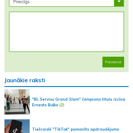
Pievienot
Jaunākie raksti
"BL Serviss Grand Slam" čempiona titulu izcīna
Ernests Buļko
(2)
Tiešraidē "TikTok" pamanīts apdraudējums