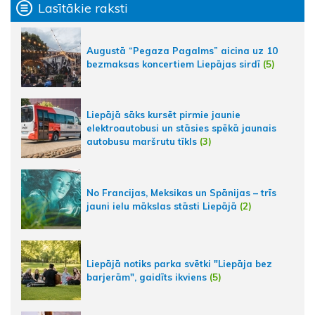
Lasītākie raksti
Augustā “Pegaza Pagalms” aicina uz 10
bezmaksas koncertiem Liepājas sirdī
(5)
Liepājā sāks kursēt pirmie jaunie
elektroautobusi un stāsies spēkā jaunais
autobusu maršrutu tīkls
(3)
No Francijas, Meksikas un Spānijas – trīs
jauni ielu mākslas stāsti Liepājā
(2)
Liepājā notiks parka svētki "Liepāja bez
barjerām", gaidīts ikviens
(5)