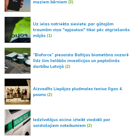
maziem bērniem
(3)
Uz ielas notriekta sieviete; par gūtajām
traumām viņa "apjautusi" tikai pēc atgriešanās
mājās
(1)
“Bioforce” piesaista Baltijas biometāna nozarē
līdz šim lielākās investīcijas un paplašinās
darbību Latvijā
(2)
Aizvadīts Liepājas pludmales tenisa līgas 4.
posms
(2)
Iedzīvotājus aicina izteikt viedokli par
saistošajiem noteikumiem
(2)