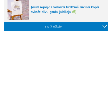
JaunLiepājas vakara tirdziņš aicina kopā
svinēt divu gadu jubileju
(5)
skatīt nākošo