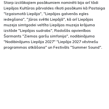
Starp izcilākajiem pasākumiem nominēti bija arī tādi
Liepājas Kultūras pārvaldes rīkoti pasākumi kā Pastaiga
"Izgaismotā Liepāja", "Liepājas galvenās egles
iedegšana", "Jūras svētki Liepājā", kā arī Liepājas
muzeja simtgadei veltīta Liepājas muzeja krājuma
izstāde "Liepājas sudrabs", Radošās apvienības
Šarmants "Ziemas garšu simfonija", nodibinājuma
"Nodibinājums Liepāja 2027" "Liepāja 2027 vēstnešu
programmas atkāšana" un Festivāls "Summer Sound".