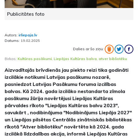
Publicitātes foto
Autors:
irliepaja.lv
Datums:
19.02.2025
Dalies ar šo ziņu:
Birkas:
Kultūras pasākumi
,
Liepājas Kultūras balva
,
atver bibliotēku
Aizvadītajās brīvdienās jau piekto reizi tika godināti
izcilākie notikumi Latvijas pasākumu nozarē,
pasniedzot Latvijas Pasākumu foruma izcilības
balvas. Kā 2024. gada izcilāko nestandarta zīmola
pasākumu žūrija novērtējusi Liepājas Kultūras
pārvaldes rīkoto "Liepājas Kultūras balvu 2023",
savukārt , nodibinājuma "Nodibinājums Liepāja 2027"
un Liepājas pilsētas Centrālās zinātniskās bibliotēkas
rīkotā "Atver bibliotēku" novērtēta kā 2024. gada
izcilākā līdzdalības akcija, informē Liepājas Kultūras