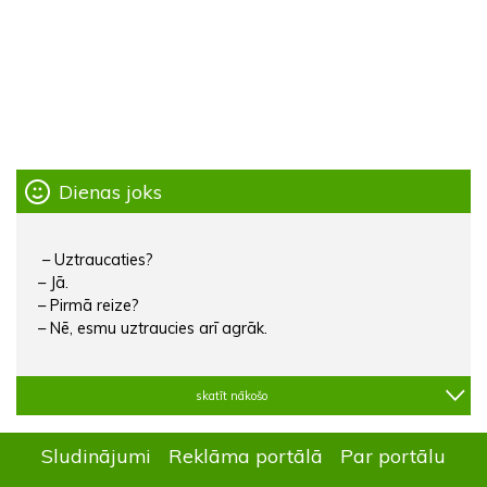
Dienas joks
– Uztraucaties?
– Jā.
– Pirmā reize?
– Nē, esmu uztraucies arī agrāk.
skatīt nākošo
Sludinājumi
Reklāma portālā
Par portālu