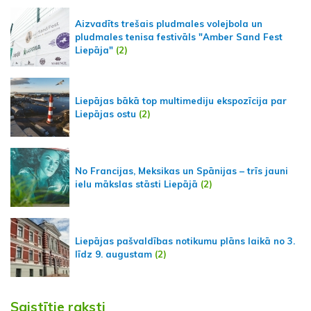
Aizvadīts trešais pludmales volejbola un
pludmales tenisa festivāls "Amber Sand Fest
Liepāja"
(2)
Liepājas bākā top multimediju ekspozīcija par
Liepājas ostu
(2)
No Francijas, Meksikas un Spānijas – trīs jauni
ielu mākslas stāsti Liepājā
(2)
Liepājas pašvaldības notikumu plāns laikā no 3.
līdz 9. augustam
(2)
Saistītie raksti