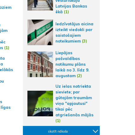
vēsturiskajā
Latvijas Bankas
aziem
ēkā
(1)
Iedzīvotājus aicina
a
izteikt viedokli par
ajām
saistošajiem
noteikumiem
(3)
pēc
ās
(1)
Liepājas
sta
pašvaldības
na
notikumu plāns
ielākās
laikā no 3. līdz 9.
augustam
(2)
bu
Uz ielas notriekta
sieviete; par
gūtajām traumām
as
viņa "apjautusi"
 līgas
tikai pēc
atgriešanās mājās
(1)
skatīt nākošo