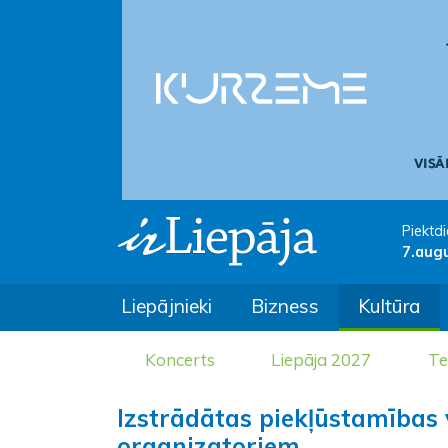
Piektdi
7.aug
Liepājnieki
Bizness
Kultūra
Koncerts
Liepāja 2027
Te
Izstrādātas piekļūstamības
organizatoriem