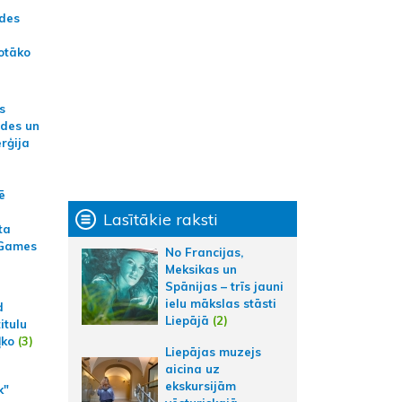
ādes
otāko
s
ides un
erģija
ē
Lasītākie raksti
ta
 Games
No Francijas,
Meksikas un
Spānijas – trīs jauni
ielu mākslas stāsti
d
Liepājā
(2)
itulu
ļko
(3)
Liepājas muzejs
aicina uz
ekskursijām
k"