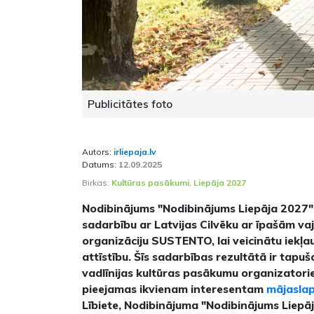
Publicitātes foto
Autors:
irliepaja.lv
Datums:
12.09.2025
Birkas:
Kultūras pasākumi
,
Liepāja 2027
Nodibinājums "Nodibinājums Liepāja 2027" 
sadarbību ar Latvijas Cilvēku ar īpašām v
organizāciju SUSTENTO, lai veicinātu iekļa
attīstību. Šīs sadarbības rezultātā ir tapu
vadlīnijas kultūras pasākumu organizatori
pieejamas ikvienam interesentam
mājasla
Lībiete, Nodibinājuma "Nodibinājums Liepā