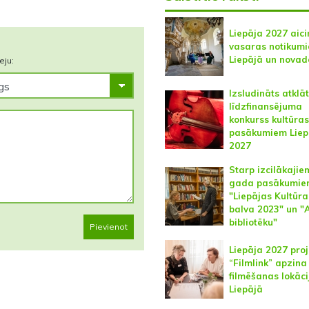
Liepāja 2027 aici
vasaras notikum
Liepājā un novad
eju:
Izsludināts atklā
līdzfinansējuma
konkurss kultūras
pasākumiem Liep
2027
Starp izcilākajie
gada pasākumie
"Liepājas Kultūra
balva 2023" un "
bibliotēku"
Pievienot
Liepāja 2027 pro
“Filmlink” apzina
filmēšanas lokāci
Liepājā