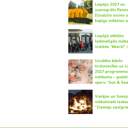
Liepāja 2027 un
scenogrāfs Reini
Dzudzilo aicina 
kopīgu mākslas a
Liepājā atklāta
laikmetīgās māks
izstāde “Mierā!”
(
Uzsākta biļešu
tirdzniecība uz L
2027 programma
notikumu – godal
operu “Sun & Sea
Vietējie un Somij
mākslinieki iesk
“Ziemeļu saulgri