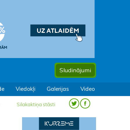
Sludinājumi
de
Viedokļi
Galerijas
Video
a
Silakaktiņa stāsti