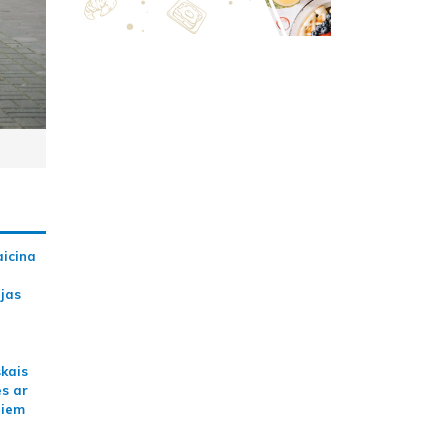
aicina
ijas
skais
es ar
jiem