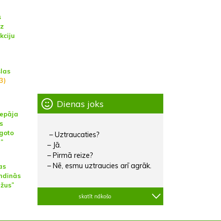
s
uz
kciju
las
3)
Dienas joks
iepāja
s
goto
– Uztraucaties?
”
– Jā.
– Pirmā reize?
– Nē, esmu uztraucies arī agrāk.
as
andinās
ežus”
skatīt nākošo