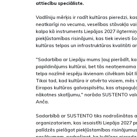
attiecību speciāliste.
Vadlīniju mērķis ir radīt kultūras pieredzi, 
neatkarīgi no vecuma, veselības stāvokļa vai
kalpo kā instruments Liepājas 2027 ilgterm
piekļūstamības risinājumi, kas tiek ieviesti šo
kultūras telpas un infrastruktūras kvalitāti a
"Sadarbība ar Liepāju mums ļauj pierādīt, ka
papildinājums kultūrai, bet tās neatņemama
telpa nozīmē iespēju ikvienam cilvēkam būt lī
Tikai tad, kad kultūra ir atvērta visiem, mē
Eiropas kultūras galvaspilsētu, kas atspoguļ
nākotnes skatījumu," norāda SUSTENTO val
Anča.
Sadarbībā ar SUSTENTO tiks nodrošinātas a
organizatoriem, kas iesaistīti Liepāja 2027
palīdzēs pielāgot piekļūstamības risinājum
pasākumam, nodrošinot, ka kultūras pieredze