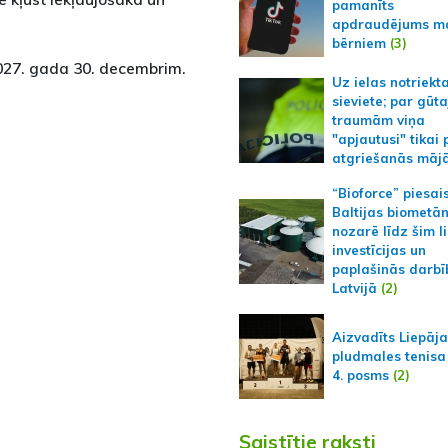
pamanīts
apdraudējums m
bērniem
(3)
027. gada 30. decembrim.
Uz ielas notriekt
sieviete; par gūt
traumām viņa
"apjautusi" tikai 
atgriešanās māj
“Bioforce” piesai
Baltijas biometā
nozarē līdz šim l
investīcijas un
paplašinās darbī
Latvijā
(2)
Aizvadīts Liepāj
pludmales tenisa
4. posms
(2)
Saistītie raksti