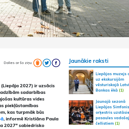
Jaunākie raksti
Dalies ar šo ziņu:
Liepājas muzejs 
uz ekskursijām
vēsturiskajā Latv
(Liepāja 2027) ir uzsācis
Bankas ēkā
(1)
ajadzībām sadarbības
ujošas kultūras vides
Jaunajā sezonā
šas piekļūstamības
Liepājas Simfoni
em, kas turpmāk būs
orķestris uzstāsi
pasaules vadoša
pā
, informē Kristiāna Paula
čellistiem
(1)
ja 2027" sabiedrisko