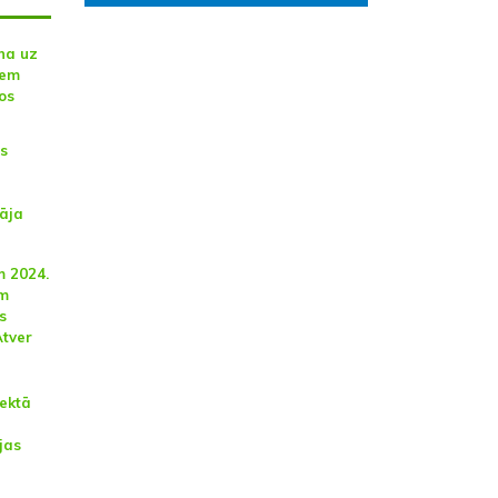
na uz
iem
os
ts
āja
m 2024.
m
s
Atver
jektā
jas