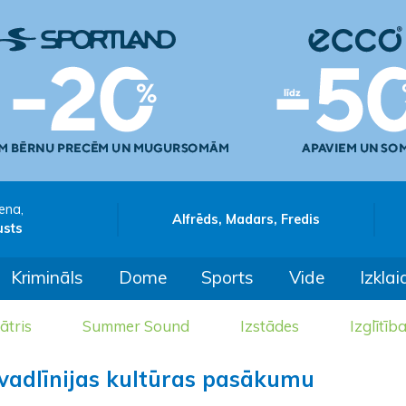
ena,
Alfrēds, Madars, Fredis
usts
Krimināls
Dome
Sports
Vide
Izklai
ātris
Summer Sound
Izstādes
Izglītīb
 vadlīnijas kultūras pasākumu