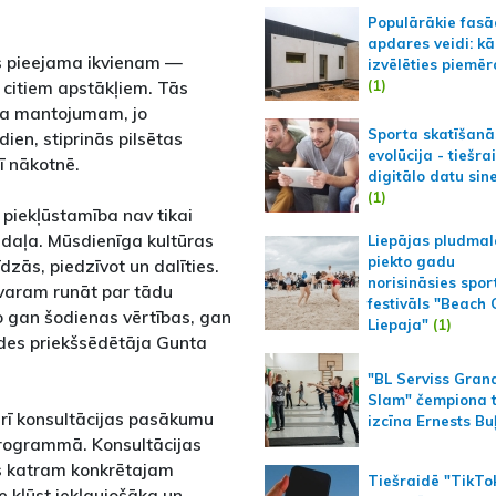
Populārākie fas
apdares veidi: kā
kas pieejama ikvienam —
izvēlēties piemēr
(1)
 citiem apstākļiem. Tās
iņa mantojumam, jo
Sporta skatīšanā
dien, stiprinās pilsētas
evolūcija - tiešra
rī nākotnē.
digitālo datu sin
(1)
 piekļūstamība nav tikai
 daļa. Mūsdienīga kultūras
Liepājas pludmal
piekto gadu
dzās, piedzīvot un dalīties.
norisināsies spor
s varam runāt par tādu
festivāls "Beach
o gan šodienas vērtības, gan
Liepaja"
(1)
des priekšsēdētāja Gunta
"BL Serviss Gran
Slam" čempiona t
rī konsultācijas pasākumu
izcīna Ernests Bu
 programmā. Konsultācijas
us katram konkrētajam
Tiešraidē "TikTo
 kļūst iekļaujošāka un