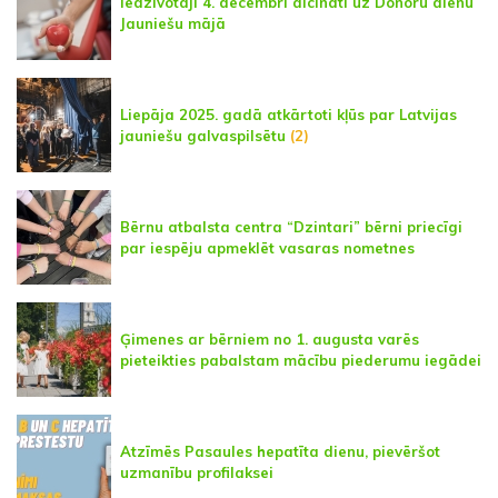
Iedzīvotāji 4. decembrī aicināti uz Donoru dienu
Jauniešu mājā
Liepāja 2025. gadā atkārtoti kļūs par Latvijas
jauniešu galvaspilsētu
(2)
Bērnu atbalsta centra “Dzintari” bērni priecīgi
par iespēju apmeklēt vasaras nometnes
Ģimenes ar bērniem no 1. augusta varēs
pieteikties pabalstam mācību piederumu iegādei
Atzīmēs Pasaules hepatīta dienu, pievēršot
uzmanību profilaksei