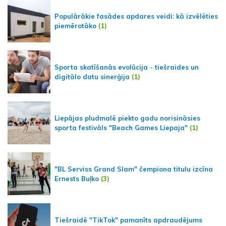
Populārākie fasādes apdares veidi: kā izvēlēties
piemērotāko
(1)
Sporta skatīšanās evolūcija - tiešraides un
digitālo datu sinerģija
(1)
Liepājas pludmalē piekto gadu norisināsies
sporta festivāls "Beach Games Liepaja"
(1)
"BL Serviss Grand Slam" čempiona titulu izcīna
Ernests Buļko
(3)
Tiešraidē "TikTok" pamanīts apdraudējums