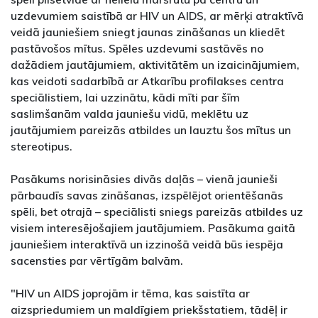
uzdevumiem saistībā ar HIV un AIDS, ar mērķi atraktīvā
veidā jauniešiem sniegt jaunas zināšanas un kliedēt
pastāvošos mītus. Spēles uzdevumi sastāvēs no
dažādiem jautājumiem, aktivitātēm un izaicinājumiem,
kas veidoti sadarbībā ar Atkarību profilakses centra
speciālistiem, lai uzzinātu, kādi mīti par šīm
saslimšanām valda jauniešu vidū, meklētu uz
jautājumiem pareizās atbildes un lauztu šos mītus un
stereotipus.
Pasākums norisināsies divās daļās – vienā jaunieši
pārbaudīs savas zināšanas, izspēlējot orientēšanās
spēli, bet otrajā – speciālisti sniegs pareizās atbildes uz
visiem interesējošajiem jautājumiem. Pasākuma gaitā
jauniešiem interaktīvā un izzinošā veidā būs iespēja
sacensties par vērtīgām balvām.
"HIV un AIDS joprojām ir tēma, kas saistīta ar
aizspriedumiem un maldīgiem priekšstatiem, tādēļ ir