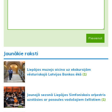
Pievienot
Jaunākie raksti
Liepājas muzejs aicina uz ekskursijām
vēsturiskajā Latvijas Bankas ēkā
(1)
Jaunajā sezonā Liepājas Simfoniskais orķestris
uzstāsies ar pasaules vadošajiem čellistiem
(1)