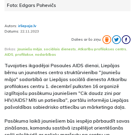
Foto: Edgars Pohevičs
Autors:
irliepaja.lv
Datums:
22.11.2023
Dalies ar šo ziņu:
Birkas:
Jauniešu māja
,
sociālais dienests
,
Atkarību profilakses centrs
,
AIDS
,
profilakse
,
nodarbības
Tuvojoties ikgadējai Pasaules AIDS dienai, Liepājas
bērnu un jaunatnes centra struktūrvienība "Jauniešu
māja" sadarbībā ar Liepājas sociālā dienesta Atkarību
profilakses centru 1. decembrī pulksten 16 organizē
izglītojošu pasākumu jauniešiem "Cik daudz zini par
HIV/AIDS? Mīti un patiesība", portālu informēja Liepājas
pašvaldības sabiedrisko attiecību un mārketinga daļa.
Pasākuma laikā jauniešiem būs iespēja pārbaudīt savas
zināšanas, komandu sastāvā izspēlējot orientēšanās
spēli pilsētvidē ar nelielu maršrutu pa centru un