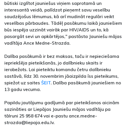
būtiski izglītot jauniešus viņiem saprotamā un
interesantā veidā, palīdzot pieņemt savu veselību
saudzējošus lēmumus, kā arī mudināt regulāri veikt
veselības pārbaudes. Tādēļ pasākumu laikā jauniešiem
būs iespēja uzzināt vairāk par HIV/AIDS un to, kā
pasargāt sevi un apkārtējos," pastāsta Jauniešu mājas
vadītāja Ance Medne-Strazda.
Dalība pasākumā ir bez maksas, taču ir nepieciešama
iepriekšēja pieteikšanās, jo dalībnieku skaits ir
ierobežots. Lai pieteiktu komandu četru dalībnieku
sastāvā, līdz 30. novembrim jāaizpilda īss pieteikums,
spiežot uz saites
ŠEIT
. Dalība pasākumā jauniešiem no
13 gadu vecuma.
Papildu jautājumu gadījumā par pieteikšanos aicinām
sazināties ar Liepājas Jauniešu mājas vadītāju pa
tālruni 25 958 674 vai e-pastu ance.medne-
strazda@liepaja.edu.lv.