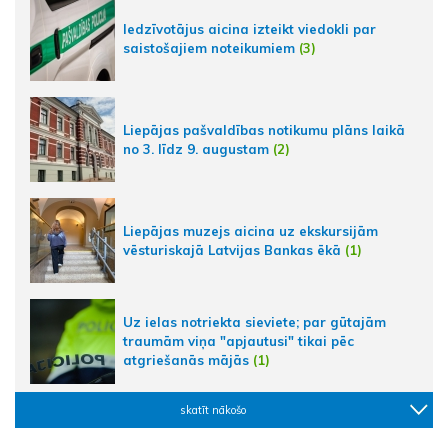
Iedzīvotājus aicina izteikt viedokli par
saistošajiem noteikumiem
(3)
Liepājas pašvaldības notikumu plāns laikā
no 3. līdz 9. augustam
(2)
Liepājas muzejs aicina uz ekskursijām
vēsturiskajā Latvijas Bankas ēkā
(1)
Uz ielas notriekta sieviete; par gūtajām
traumām viņa "apjautusi" tikai pēc
atgriešanās mājās
(1)
skatīt nākošo