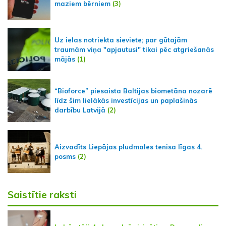
maziem bērniem
(3)
Uz ielas notriekta sieviete; par gūtajām
traumām viņa "apjautusi" tikai pēc atgriešanās
mājās
(1)
“Bioforce” piesaista Baltijas biometāna nozarē
līdz šim lielākās investīcijas un paplašinās
darbību Latvijā
(2)
Aizvadīts Liepājas pludmales tenisa līgas 4.
posms
(2)
Saistītie raksti