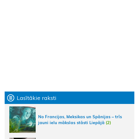
Lasītākie raksti
No Francijas, Meksikas un Spānijas – trīs
jauni ielu mākslas stāsti Liepājā
(2)