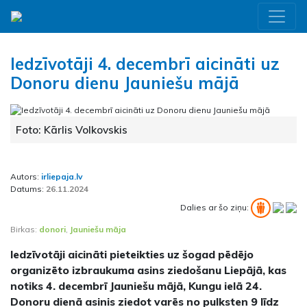
Iedzīvotāji 4. decembrī aicināti uz
Donoru dienu Jauniešu mājā
Foto: Kārlis Volkovskis
Autors:
irliepaja.lv
Datums:
26.11.2024
Dalies ar šo ziņu:
Birkas:
donori
,
Jauniešu māja
Iedzīvotāji aicināti pieteikties uz šogad pēdējo
organizēto izbraukuma asins ziedošanu Liepājā, kas
notiks 4. decembrī Jauniešu mājā, Kungu ielā 24.
Donoru dienā asinis ziedot varēs no pulksten 9 līdz