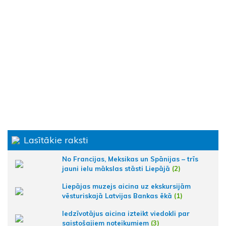
Lasītākie raksti
No Francijas, Meksikas un Spānijas – trīs
jauni ielu mākslas stāsti Liepājā
(2)
Liepājas muzejs aicina uz ekskursijām
vēsturiskajā Latvijas Bankas ēkā
(1)
Iedzīvotājus aicina izteikt viedokli par
saistošajiem noteikumiem
(3)