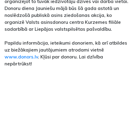
organizējot to tuvāk iedzīvotāju dzīves vai darba vietai.
Donoru diena Jauniešu mājā būs šā gada astotā un
noslēdzošā publiskā asins ziedošanas akcija, ko
organizē Valsts asinsdonoru centra Kurzemes filiāle
sadarbībā ar Liepājas valstspilsētas pašvaldību.
Papildu informācija, ieteikumi donoriem, kā arī atbildes
uz biežākajiem jautājumiem atrodami vietnē
www.donors.lv
. Kļūsi par donoru. Lai dzīvība
nepārtrūkst!