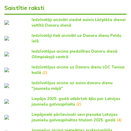
Saistītie raksti
Iedzīvotāji aicināti ziedot asinis Lāčplēša dienai
veltītā Donoru dienā
Iedzīvotāji tiek aicināti uz Donoru dienu Peldu
ielā
Iedzīvotājus aicina piedalīties Donoru dienā
Olimpiskajā centrā
Iedzīvotājus aicina uz Donoru dienu LOC Tenisa
hallē
(2)
Iedzīvotājus aicina uz asins donoru dienu
"Jauniešu mājā"
Liepāja 2025. gadā atkārtoti kļūs par Latvijas
jauniešu galvaspilsētu
(2)
Liepājnieki pārliecinoši sevi piesaka Latvijas
jauniešu galvaspilsētas titulam 2025. gadā
(4)
Jauniešus aicina pieteikties profesionālās