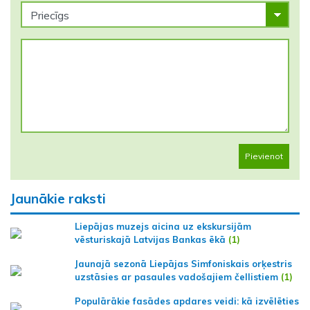
Pievienot
Jaunākie raksti
Liepājas muzejs aicina uz ekskursijām
vēsturiskajā Latvijas Bankas ēkā
(1)
Jaunajā sezonā Liepājas Simfoniskais orķestris
uzstāsies ar pasaules vadošajiem čellistiem
(1)
Populārākie fasādes apdares veidi: kā izvēlēties