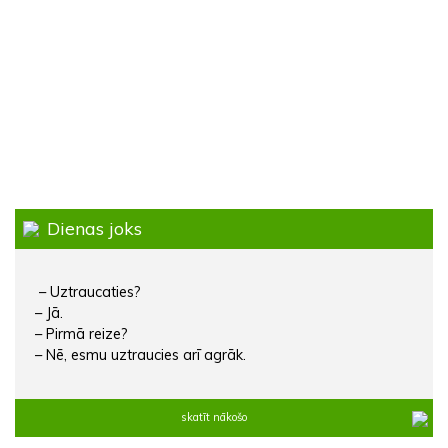
Dienas joks
– Uztraucaties?
– Jā.
– Pirmā reize?
– Nē, esmu uztraucies arī agrāk.
skatīt nākošo