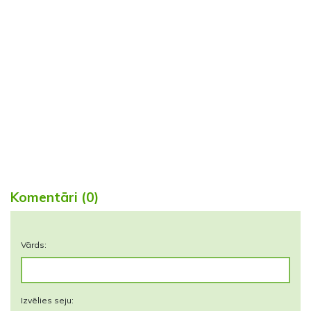
Komentāri (0)
Vārds:
Izvēlies seju: