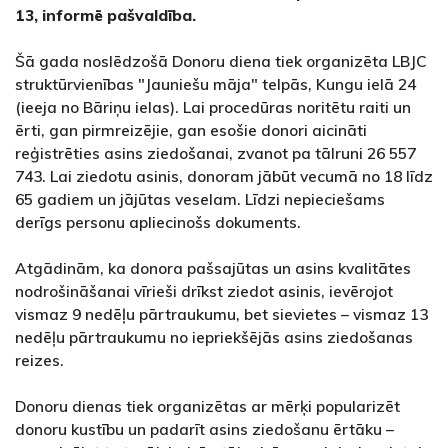
13, informē pašvaldība.
Šā gada noslēdzošā Donoru diena tiek organizēta LBJC
struktūrvienības "Jauniešu māja" telpās, Kungu ielā 24
(ieeja no Bāriņu ielas). Lai procedūras noritētu raiti un
ērti, gan pirmreizējie, gan esošie donori aicināti
reģistrēties asins ziedošanai, zvanot pa tālruni 26 557
743. Lai ziedotu asinis, donoram jābūt vecumā no 18 līdz
65 gadiem un jājūtas veselam. Līdzi nepieciešams
derīgs personu apliecinošs dokuments.
Atgādinām, ka donora pašsajūtas un asins kvalitātes
nodrošināšanai vīrieši drīkst ziedot asinis, ievērojot
vismaz 9 nedēļu pārtraukumu, bet sievietes – vismaz 13
nedēļu pārtraukumu no iepriekšējās asins ziedošanas
reizes.
Donoru dienas tiek organizētas ar mērķi popularizēt
donoru kustību un padarīt asins ziedošanu ērtāku –