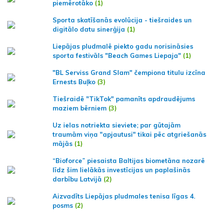
piemērotāko
(1)
Sporta skatīšanās evolūcija - tiešraides un
digitālo datu sinerģija
(1)
Liepājas pludmalē piekto gadu norisināsies
sporta festivāls "Beach Games Liepaja"
(1)
"BL Serviss Grand Slam" čempiona titulu izcīna
Ernests Buļko
(3)
Tiešraidē "TikTok" pamanīts apdraudējums
maziem bērniem
(3)
Uz ielas notriekta sieviete; par gūtajām
traumām viņa "apjautusi" tikai pēc atgriešanās
mājās
(1)
“Bioforce” piesaista Baltijas biometāna nozarē
līdz šim lielākās investīcijas un paplašinās
darbību Latvijā
(2)
Aizvadīts Liepājas pludmales tenisa līgas 4.
posms
(2)