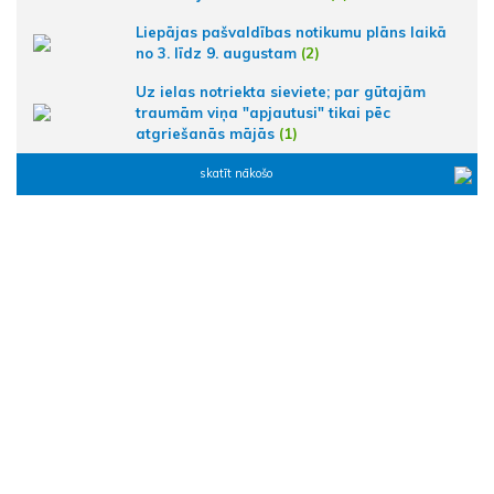
Liepājas pašvaldības notikumu plāns laikā
no 3. līdz 9. augustam
(2)
Uz ielas notriekta sieviete; par gūtajām
traumām viņa "apjautusi" tikai pēc
atgriešanās mājās
(1)
skatīt nākošo