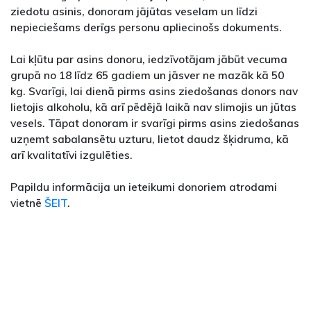
ziedotu asinis, donoram jājūtas veselam un līdzi
nepieciešams derīgs personu apliecinošs dokuments.
Lai kļūtu par asins donoru, iedzīvotājam jābūt vecuma
grupā no 18 līdz 65 gadiem un jāsver ne mazāk kā 50
kg. Svarīgi, lai dienā pirms asins ziedošanas donors nav
lietojis alkoholu, kā arī pēdējā laikā nav slimojis un jūtas
vesels. Tāpat donoram ir svarīgi pirms asins ziedošanas
uzņemt sabalansētu uzturu, lietot daudz šķidruma, kā
arī kvalitatīvi izgulēties.
Papildu informācija un ieteikumi donoriem atrodami
vietnē
ŠEIT
.