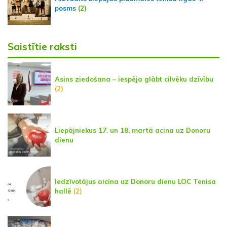
posms
(2)
Saistītie raksti
Asins ziedošana – iespēja glābt cilvēku dzīvību
(2)
Liepājniekus 17. un 18. martā acina uz Donoru
dienu
Iedzīvotājus aicina uz Donoru dienu LOC Tenisa
hallē
(2)