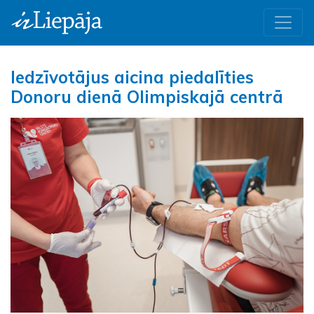
Iedzīvotājus aicina piedalīties
Donoru dienā Olimpiskajā centrā