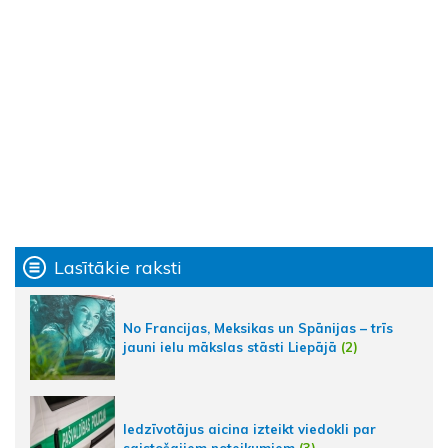
Lasītākie raksti
No Francijas, Meksikas un Spānijas – trīs
jauni ielu mākslas stāsti Liepājā
(2)
Iedzīvotājus aicina izteikt viedokli par
saistošajiem noteikumiem
(3)