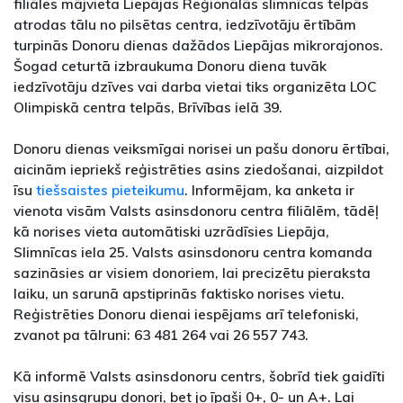
filiāles mājvieta Liepājas Reģionālās slimnīcas telpās
atrodas tālu no pilsētas centra, iedzīvotāju ērtībām
turpinās Donoru dienas dažādos Liepājas mikrorajonos.
Šogad ceturtā izbraukuma Donoru diena tuvāk
iedzīvotāju dzīves vai darba vietai tiks organizēta LOC
Olimpiskā centra telpās, Brīvības ielā 39.
Donoru dienas veiksmīgai norisei un pašu donoru ērtībai,
aicinām iepriekš reģistrēties asins ziedošanai, aizpildot
īsu
tiešsaistes pieteikumu
. Informējam, ka anketa ir
vienota visām Valsts asinsdonoru centra filiālēm, tādēļ
kā norises vieta automātiski uzrādīsies Liepāja,
Slimnīcas iela 25. Valsts asinsdonoru centra komanda
sazināsies ar visiem donoriem, lai precizētu pieraksta
laiku, un sarunā apstiprinās faktisko norises vietu.
Reģistrēties Donoru dienai iespējams arī telefoniski,
zvanot pa tālruni: 63 481 264 vai 26 557 743.
Kā informē Valsts asinsdonoru centrs, šobrīd tiek gaidīti
visu asinsgrupu donori, bet jo īpaši 0+, 0- un A+. Lai