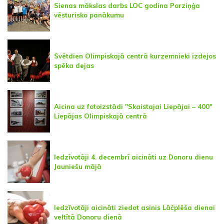
Sienas mākslas darbs LOC godina Porziņģa
vēsturisko panākumu
Svētdien Olimpiskajā centrā kurzemnieki izdejos
spēka dejas
Aicina uz fotoizstādi "Skaistajai Liepājai – 400"
Liepājas Olimpiskajā centrā
Iedzīvotāji 4. decembrī aicināti uz Donoru dienu
Jauniešu mājā
Iedzīvotāji aicināti ziedot asinis Lāčplēša dienai
veltītā Donoru dienā