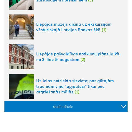
Liepājas muzejs aicina uz ekskursijām
vēsturiskajā Latvijas Bankas ēkā
(1)
Liepājas pašvaldības notikumu plāns laikā
no 3. līdz 9. augustam
(2)
Uz ielas notriekta sieviete; par gūtajām
traumām viņa "apjautusi" tikai pēc
atgriešanās mājās
(1)
skatīt nākošo