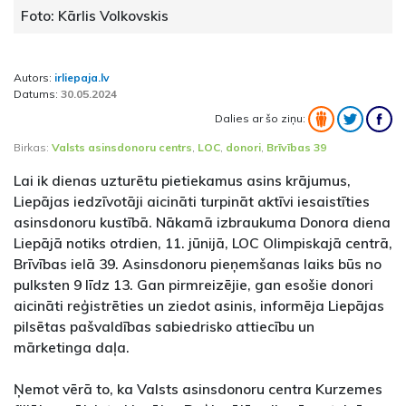
Foto: Kārlis Volkovskis
Autors:
irliepaja.lv
Datums:
30.05.2024
Dalies ar šo ziņu:
Birkas:
Valsts asinsdonoru centrs
,
LOC
,
donori
,
Brīvības 39
Lai ik dienas uzturētu pietiekamus asins krājumus,
Liepājas iedzīvotāji aicināti turpināt aktīvi iesaistīties
asinsdonoru kustībā. Nākamā izbraukuma Donora diena
Liepājā notiks otrdien, 11. jūnijā, LOC Olimpiskajā centrā,
Brīvības ielā 39. Asinsdonoru pieņemšanas laiks būs no
pulksten 9 līdz 13. Gan pirmreizējie, gan esošie donori
aicināti reģistrēties un ziedot asinis, informēja Liepājas
pilsētas pašvaldības sabiedrisko attiecību un
mārketinga daļa.
Ņemot vērā to, ka Valsts asinsdonoru centra Kurzemes