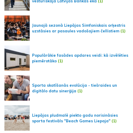
vēsturiskajā Latvijas Bankas ēkā
(1)
Jaunajā sezonā Liepājas Simfoniskais orķestris
uzstāsies ar pasaules vadošajiem čellistiem
(1)
Populārākie fasādes apdares veidi: kā izvēlēties
piemērotāko
(1)
Sporta skatīšanās evolūcija - tiešraides un
digitālo datu sinerģija
(1)
Liepājas pludmalē piekto gadu norisināsies
sporta festivāls "Beach Games Liepaja"
(1)