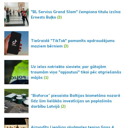
"BL Serviss Grand Slam" čempiona titulu izcīna
Ernests Buļko
(3)
Tiešraidē "TikTok" pamanīts apdraudējums
maziem bērniem
(3)
Uz ielas notriekta sieviete; par gūtajām
traumām viņa "apjautusi" tikai pēc atgriešanās
mājās
(1)
“Bioforce” piesaista Baltijas biometāna nozarē
līdz šim lielākās investīcijas un paplašinās
darbību Latvijā
(2)
Aizvadīts Liepājas pludmales tenisa līgas 4.