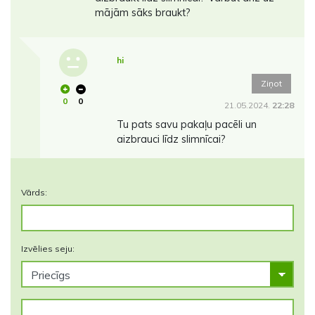
mājām sāks braukt?
hi
Ziņot
0
0
21.05.2024.
22:28
Tu pats savu pakaļu pacēli un
aizbrauci līdz slimnīcai?
Vārds:
Izvēlies seju: