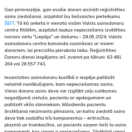
Gan pirmreizējie, gan esošie donori aicināti reģistrēties
asins ziedošanai, aizpildot īsu tiešsaistes pieteikumu
ŠEIT
. Tā kā anketa ir vienota visām Valsts asinsdonoru
centra filiālēm, aizpildot laukus nepieciešams izvēlēties
norises vietu "Liepāja" un datumu – 28.05.2024. Valsts
asinsdonoru centra komanda sazināsies ar visiem
donoriem, lai precizētu pieraksta laiku. Reģistrēties
Donoru dienai iespējams arī, zvanot pa tālruni: 63 481
264 vai 26 557 743.
Iesaistoties asinsdonoru kustībā ir iespēja palīdzēt
nelaimē nonākušajiem, kam nepieciešamas asinis.
Viena donora asins deva var izglābt ceļu satiksmes
negadījumā cietušo, pacientu ar apdegumiem un
palīdzēt vēža slimniekam. Mūsdienās pacientu
ārstēšanai neizmanto pilnasinis, un katra ziedotā asins
deva tiek sadalīta trīs komponentos – eritrocītos,
plazmā un trombocītos, un pacients saņem tieši to asins
komponenti, kas viņam ir nepieciešama. Tādējādi viena