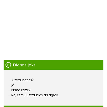
Dienas joks
– Uztraucaties?
– Jā.
– Pirmā reize?
– Nē, esmu uztraucies arī agrāk.