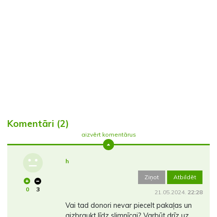
Komentāri (2)
aizvērt komentārus
h
Ziņot
Atbildēt
0
3
21.05.2024.
22:28
Vai tad donori nevar piecelt pakaļas un
aizbraukt līdz slimnīcai? Varbūt drīz uz