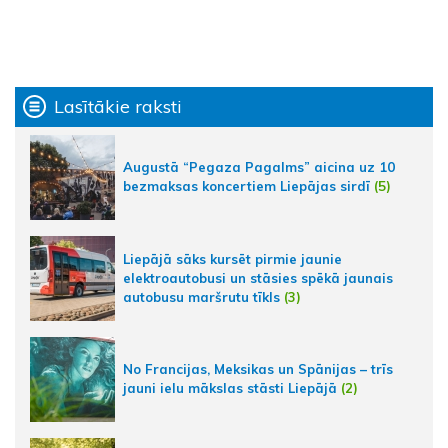
Lasītākie raksti
Augustā “Pegaza Pagalms” aicina uz 10
bezmaksas koncertiem Liepājas sirdī
(5)
Liepājā sāks kursēt pirmie jaunie
elektroautobusi un stāsies spēkā jaunais
autobusu maršrutu tīkls
(3)
No Francijas, Meksikas un Spānijas – trīs
jauni ielu mākslas stāsti Liepājā
(2)