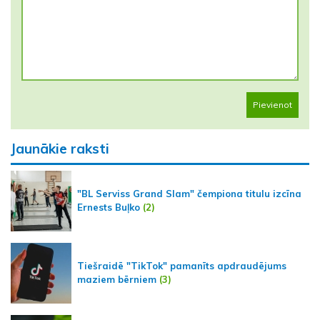
Pievienot
Jaunākie raksti
"BL Serviss Grand Slam" čempiona titulu izcīna
Ernests Buļko
(2)
Tiešraidē "TikTok" pamanīts apdraudējums
maziem bērniem
(3)