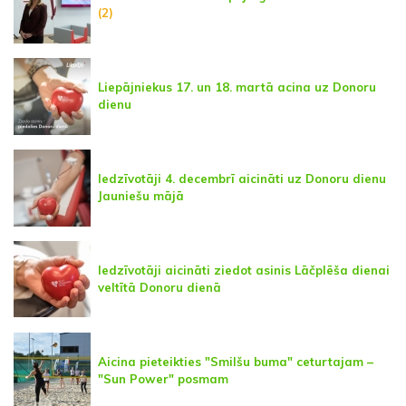
(2)
Liepājniekus 17. un 18. martā acina uz Donoru
dienu
Iedzīvotāji 4. decembrī aicināti uz Donoru dienu
Jauniešu mājā
Iedzīvotāji aicināti ziedot asinis Lāčplēša dienai
veltītā Donoru dienā
Aicina pieteikties "Smilšu buma" ceturtajam –
"Sun Power" posmam