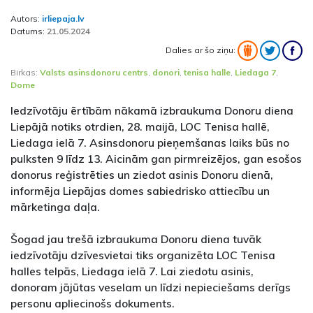
Autors:
irliepaja.lv
Datums:
21.05.2024
Dalies ar šo ziņu:
Birkas:
Valsts asinsdonoru centrs
,
donori
,
tenisa halle
,
Liedaga 7
,
Dome
Iedzīvotāju ērtībām nākamā izbraukuma Donoru diena
Liepājā notiks otrdien, 28. maijā, LOC Tenisa hallē,
Liedaga ielā 7. Asinsdonoru pieņemšanas laiks būs no
pulksten 9 līdz 13. Aicinām gan pirmreizējos, gan esošos
donorus reģistrēties un ziedot asinis Donoru dienā,
informēja Liepājas domes sabiedrisko attiecību un
mārketinga daļa.
Šogad jau trešā izbraukuma Donoru diena tuvāk
iedzīvotāju dzīvesvietai tiks organizēta LOC Tenisa
halles telpās, Liedaga ielā 7. Lai ziedotu asinis,
donoram jājūtas veselam un līdzi nepieciešams derīgs
personu apliecinošs dokuments.