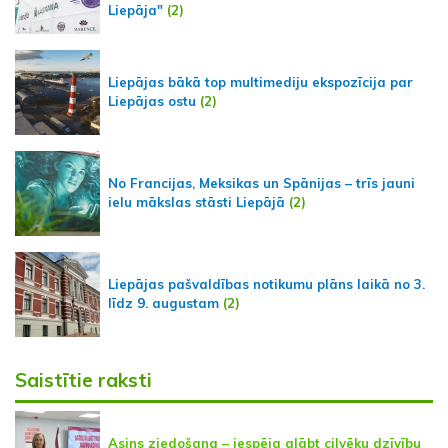
Liepāja"
(2)
Liepājas bākā top multimediju ekspozīcija par
Liepājas ostu
(2)
No Francijas, Meksikas un Spānijas – trīs jauni
ielu mākslas stāsti Liepājā
(2)
Liepājas pašvaldības notikumu plāns laikā no 3.
līdz 9. augustam
(2)
Saistītie raksti
Asins ziedošana – iespēja glābt cilvēku dzīvību