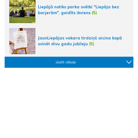
Liepājā notiks parka svētki "Liepāja bez
barjerām", gaidīts ikviens
(5)
JaunLiepājas vakara tirdziņš aicina kopā
svinēt divu gadu jubileju
(5)
skatīt nākošo