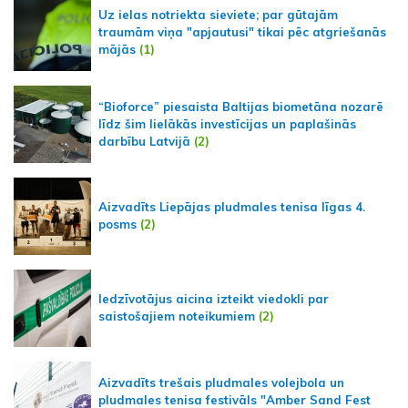
Uz ielas notriekta sieviete; par gūtajām
traumām viņa "apjautusi" tikai pēc atgriešanās
mājās
(1)
“Bioforce” piesaista Baltijas biometāna nozarē
līdz šim lielākās investīcijas un paplašinās
darbību Latvijā
(2)
Aizvadīts Liepājas pludmales tenisa līgas 4.
posms
(2)
Iedzīvotājus aicina izteikt viedokli par
saistošajiem noteikumiem
(2)
Aizvadīts trešais pludmales volejbola un
pludmales tenisa festivāls "Amber Sand Fest