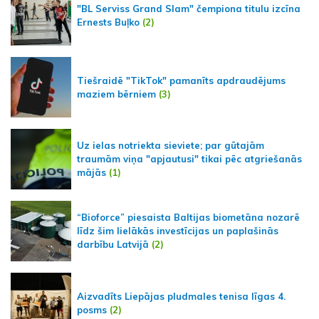
"BL Serviss Grand Slam" čempiona titulu izcīna
Ernests Buļko
(2)
Tiešraidē "TikTok" pamanīts apdraudējums
maziem bērniem
(3)
Uz ielas notriekta sieviete; par gūtajām
traumām viņa "apjautusi" tikai pēc atgriešanās
mājās
(1)
“Bioforce” piesaista Baltijas biometāna nozarē
līdz šim lielākās investīcijas un paplašinās
darbību Latvijā
(2)
Aizvadīts Liepājas pludmales tenisa līgas 4.
posms
(2)