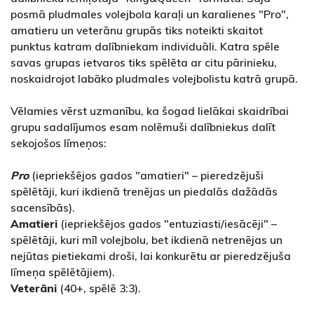
posmā pludmales volejbola karaļi un karalienes "Pro",
amatieru un veterānu grupās tiks noteikti skaitot
punktus katram dalībniekam individuāli. Katra spēle
savas grupas ietvaros tiks spēlēta ar citu pārinieku,
noskaidrojot labāko pludmales volejbolistu katrā grupā.
Vēlamies vērst uzmanību, ka šogad lielākai skaidrībai
grupu sadalījumos esam nolēmuši dalībniekus dalīt
sekojošos līmeņos:
Pro
(iepriekšējos gados "amatieri" – pieredzējuši
spēlētāji, kuri ikdienā trenējas un piedalās dažādās
sacensībās).
Amatieri
(iepriekšējos gados "entuziasti/iesācēji" –
spēlētāji, kuri mīl volejbolu, bet ikdienā netrenējas un
nejūtas pietiekami droši, lai konkurētu ar pieredzējuša
līmeņa spēlētājiem).
Veterāni
(40+, spēlē 3:3).