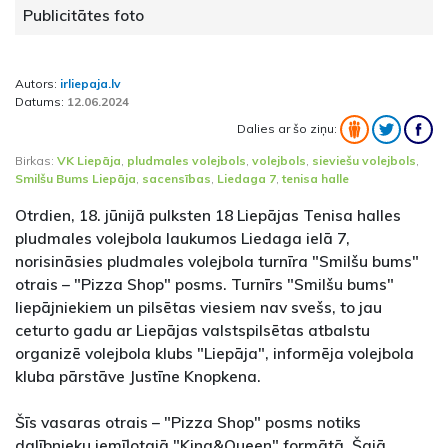
Publicitātes foto
Autors:
irliepaja.lv
Datums:
12.06.2024
Dalies ar šo ziņu:
Birkas:
VK Liepāja
,
pludmales volejbols
,
volejbols
,
sieviešu volejbols
,
Smilšu Bums Liepāja
,
sacensības
,
Liedaga 7
,
tenisa halle
Otrdien, 18. jūnijā pulksten 18 Liepājas Tenisa halles
pludmales volejbola laukumos Liedaga ielā 7,
norisināsies pludmales volejbola turnīra "Smilšu bums"
otrais – "Pizza Shop" posms. Turnīrs "Smilšu bums"
liepājniekiem un pilsētas viesiem nav svešs, to jau
ceturto gadu ar Liepājas valstspilsētas atbalstu
organizē volejbola klubs "Liepāja", informēja volejbola
kluba pārstāve Justīne Knopkena.
Šīs vasaras otrais – "Pizza Shop" posms notiks
dalībnieku iemīļotajā "King&Queen" formātā. Šajā