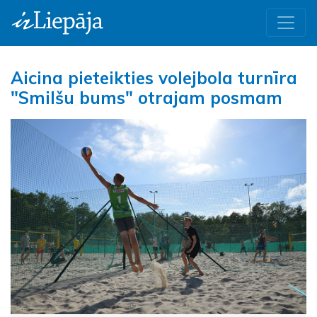
Aicina pieteikties volejbola turnīra
"Smilšu bums" otrajam posmam