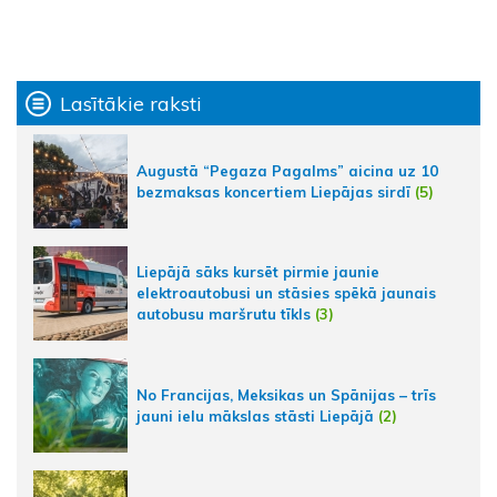
Lasītākie raksti
Augustā “Pegaza Pagalms” aicina uz 10
bezmaksas koncertiem Liepājas sirdī
(5)
Liepājā sāks kursēt pirmie jaunie
elektroautobusi un stāsies spēkā jaunais
autobusu maršrutu tīkls
(3)
No Francijas, Meksikas un Spānijas – trīs
jauni ielu mākslas stāsti Liepājā
(2)