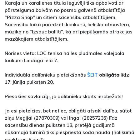
Karaļa un karalienes titula ieguvēji tiks apbalvoti ar
pārsteiguma balvām no posma galvenā atbalstītāja
"Pizza Shop" un citiem sacensību atbalstītājiem.
Sacensību laikā paredzēti konkursi, lieliska atmosfēra,
mūzika no "Izsauc ballīti", kā arī piepūšamās atrakcijas
mazākajiem atbalstītājiem.
Norises vieta: LOC tenisa halles pludmales volejbola
laukumi Liedaga ielā 7.
Individuāla dalībnieku pieteikšanās
ŠEIT
obligāta
līdz
17. jūnija pulksten 20.
Piesakies savlaicīgi, jo dalībnieku skaits ierobežots!
Ja esi pieteicies, bet netiec, obligāti atsaki dalību, sūtot
ziņu Megijai (27870309) vai Ingai (28257235) līdz
sacensību dienas pulksten 13, pretējā gadījumā
nākamajā turnīrā tiks piespriesta soda nauda (nolikumā
punkts nr. 6 un 7).