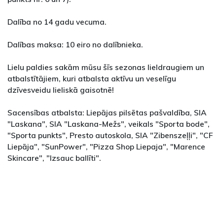
Dalība no 14 gadu vecuma.
Dalības maksa: 10 eiro no dalībnieka.
Lielu paldies sakām mūsu šīs sezonas lieldraugiem un
atbalstītājiem, kuri atbalsta aktīvu un veselīgu
dzīvesveidu lieliskā gaisotnē!
Sacensības atbalsta: Liepājas pilsētas pašvaldība, SIA
"Laskana", SIA "Laskana-Mežs", veikals "Sporta bode",
"Sporta punkts", Presto autoskola, SIA "Zibenszeļļi", "CF
Liepāja", "SunPower", "Pizza Shop Liepaja", "Marence
Skincare", "Izsauc ballīti".