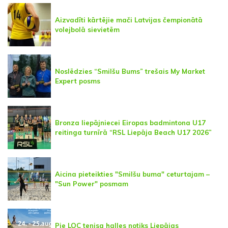
Aizvadīti kārtējie mači Latvijas čempionātā
volejbolā sievietēm
Noslēdzies “Smilšu Bums” trešais My Market
Expert posms
Bronza liepājniecei Eiropas badmintona U17
reitinga turnīrā “RSL Liepāja Beach U17 2026”
Aicina pieteikties "Smilšu buma" ceturtajam –
"Sun Power" posmam
Pie LOC tenisa halles notiks Liepājas