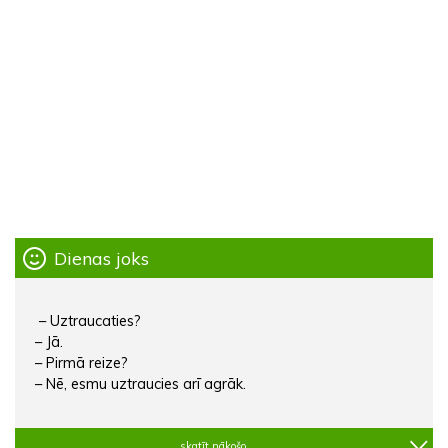
Dienas joks
– Uztraucaties?
– Jā.
– Pirmā reize?
– Nē, esmu uztraucies arī agrāk.
skatīt nākošo