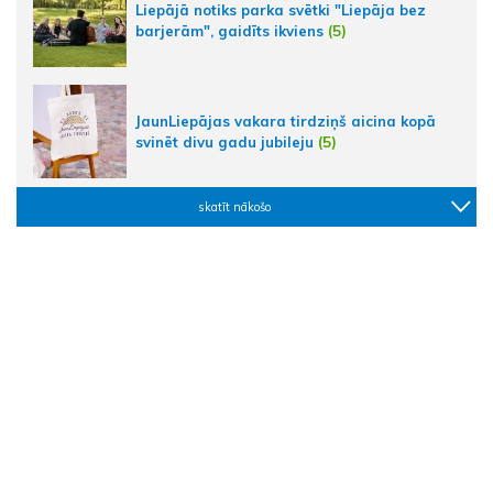
Liepājā notiks parka svētki "Liepāja bez
barjerām", gaidīts ikviens
(5)
JaunLiepājas vakara tirdziņš aicina kopā
svinēt divu gadu jubileju
(5)
skatīt nākošo