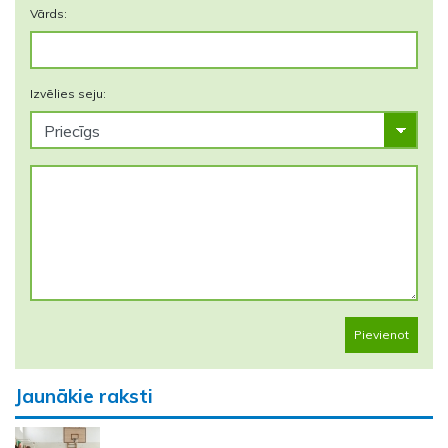
Vārds:
Izvēlies seju:
Pievienot
Jaunākie raksti