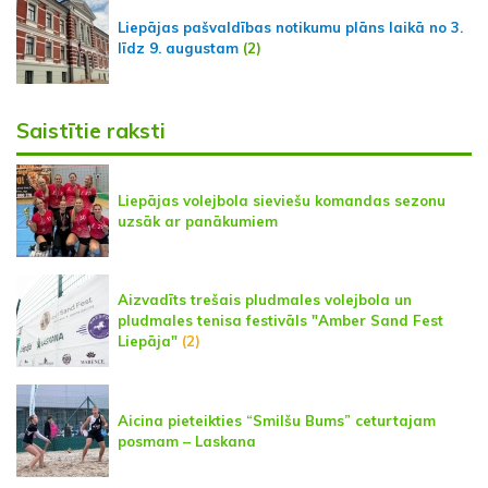
Liepājas pašvaldības notikumu plāns laikā no 3.
līdz 9. augustam
(2)
Saistītie raksti
Liepājas volejbola sieviešu komandas sezonu
uzsāk ar panākumiem
Aizvadīts trešais pludmales volejbola un
pludmales tenisa festivāls "Amber Sand Fest
Liepāja"
(2)
Aicina pieteikties “Smilšu Bums” ceturtajam
posmam – Laskana