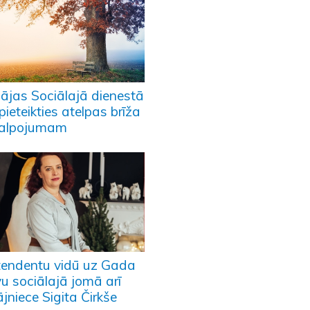
pājas Sociālajā dienestā
pieteikties atelpas brīža
alpojumam
tendentu vidū uz Gada
u sociālajā jomā arī
ājniece Sigita Čirkše