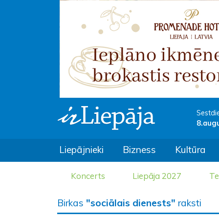
Sestdi
8.aug
Liepājnieki
Bizness
Kultūra
Koncerts
Liepāja 2027
Te
Birkas
"sociālais dienests"
raksti