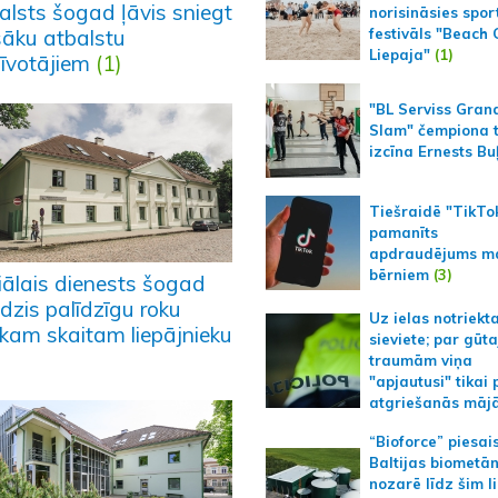
alsts šogad ļāvis sniegt
norisināsies spor
šāku atbalstu
festivāls "Beach
Liepaja"
(1)
zīvotājiem
(1)
"BL Serviss Gran
Slam" čempiona t
izcīna Ernests Bu
Tiešraidē "TikTo
pamanīts
apdraudējums m
bērniem
(3)
iālais dienests šogad
dzis palīdzīgu roku
Uz ielas notriekt
ākam skaitam liepājnieku
sieviete; par gūt
traumām viņa
"apjautusi" tikai 
atgriešanās māj
“Bioforce” piesai
Baltijas biometā
nozarē līdz šim l