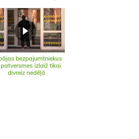
pājas bezpajumtniekus
 patversmes izlaiž tikai
divreiz nedēļā