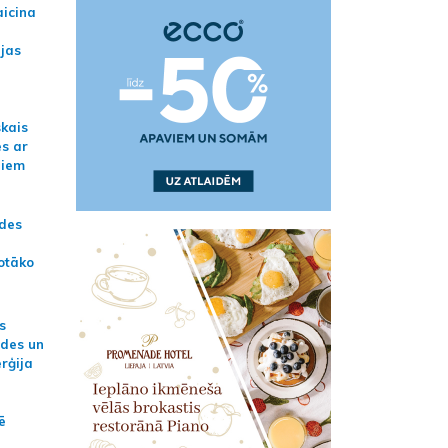
aicina
ijas
skais
es ar
jiem
ādes
otāko
s
ides un
erģija
ē