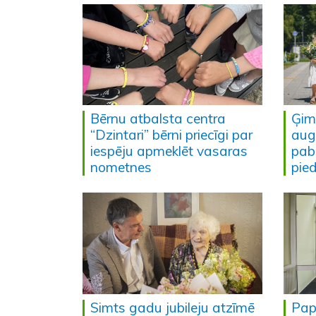
Bērnu atbalsta centra
Ģim
“Dzintari” bērni priecīgi par
aug
iespēju apmeklēt vasaras
pab
nometnes
pie
Simts gadu jubileju atzīmē
Pap