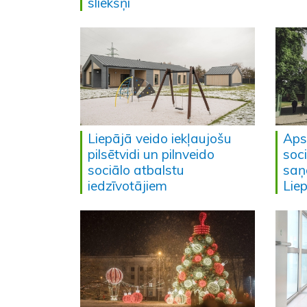
sliekšņi
Liepājā veido iekļaujošu
Aps
pilsētvidi un pilnveido
soc
sociālo atbalstu
saņ
iedzīvotājiem
Lie