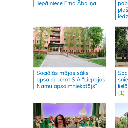
liepājniece Erna Āboliņa
pab
pla
ied
Sociālās mājas sāks
Soc
apsaimniekot SIA “Liepājas
snie
Namu apsaimniekotājs”
liel
(1)