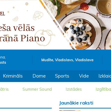
ena,
Mudīte, Vladislavs, Vladislava
usts
Krimināls
Dome
Sports
Vide
Izklai
ātris
Summer Sound
Izstādes
Izglītīb
Jaunākie raksti