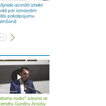
ājnieki aicināti izteikt
dokli par izmaiņām
iālo pakalpojumu
emšanā
21
etumu radio" saruna ar
cemēru Gunāru Ansiņu