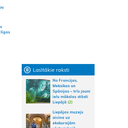
bu
as
 līgas
Lasītākie raksti
No Francijas,
Meksikas un
Spānijas – trīs jauni
ielu mākslas stāsti
Liepājā
(2)
Liepājas muzejs
aicina uz
ekskursijām