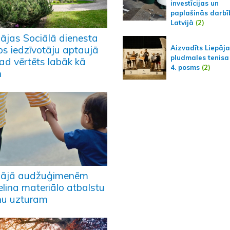
investīcijas un
paplašinās darbī
Latvijā
(2)
pājas Sociālā dienesta
Aizvadīts Liepāj
bs iedzīvotāju aptaujā
pludmales tenisa
ad vērtēts labāk kā
4. posms
(2)
n
pājā audžuģimenēm
elina materiālo atbalstu
nu uzturam