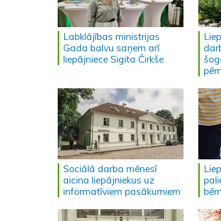
Labklājības ministrijas
Lie
Gada balvu saņem arī
dar
liepājniece Sigita Čirkše
šog
pēr
Sociālā darba mēnesī
Lie
aicina liepājniekus uz
pali
informatīviem pasākumiem
bēr