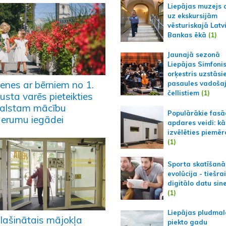
Liepājas muzejs 
uz ekskursijām
vēsturiskajā Latv
Bankas ēkā
(1)
Jaunajā sezonā
Liepājas Simfoni
orķestris uzstāsi
enes ar bērniem no 1.
pasaules vadoša
čellistiem
(1)
usta varēs pieteikties
alstam mācību
Populārākie fas
derumu iegādei
apdares veidi: kā
izvēlēties piemēr
(1)
Sporta skatīšanā
evolūcija - tiešra
digitālo datu sin
(1)
Liepājas pludmal
lašinātais mājokļa
piekto gadu