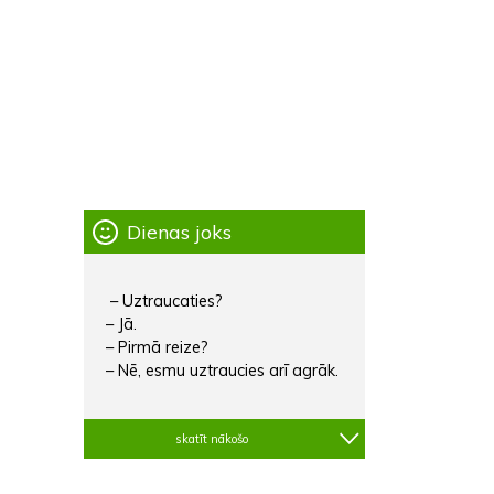
Dienas joks
– Uztraucaties?
– Jā.
– Pirmā reize?
– Nē, esmu uztraucies arī agrāk.
skatīt nākošo