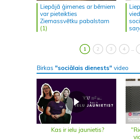
Liepājā ģimenes ar bērniem
Liep
var pieteikties
vie
Ziemassvētku pabalstam
soc
(1)
saņ
1
2
3
4
...
Birkas
"sociālais dienests"
video
"Ri
Kas ir ielu jaunietis?
vi