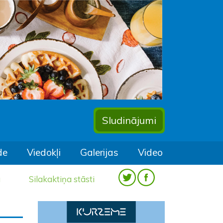
Sludinājumi
de
Viedokļi
Galerijas
Video
a
Silakaktiņa stāsti