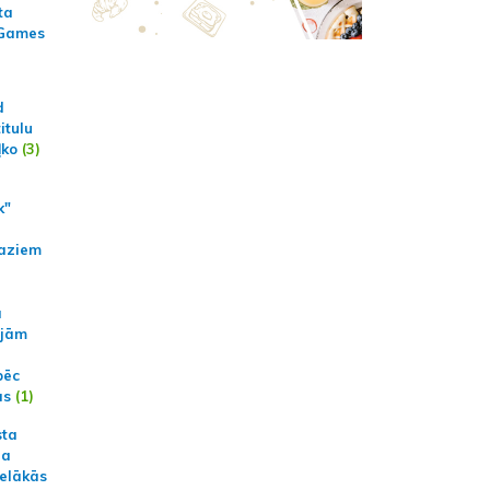
ta
 Games
d
itulu
ļko
(3)
k"
aziem
a
ajām
pēc
ās
(1)
sta
na
ielākās