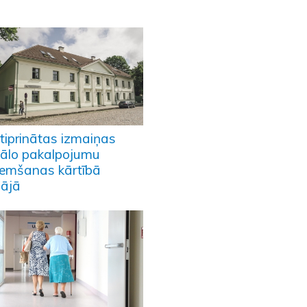
tiprinātas izmaiņas
iālo pakalpojumu
emšanas kārtībā
pājā