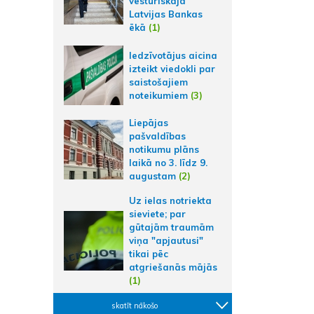
vēsturiskajā
Latvijas Bankas
ēkā
(1)
Iedzīvotājus aicina
izteikt viedokli par
saistošajiem
noteikumiem
(3)
Liepājas
pašvaldības
notikumu plāns
laikā no 3. līdz 9.
augustam
(2)
Uz ielas notriekta
sieviete; par
gūtajām traumām
viņa "apjautusi"
tikai pēc
atgriešanās mājās
(1)
skatīt nākošo