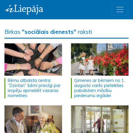
Birkas
"sociālais dienests"
raksti
Bērnu atbalsta centra
Ģimenes ar bērniem no 1.
“Dzintari” bērni priecīgi par
augusta varēs pieteikties
iespēju apmeklēt vasaras
pabalstam mācību
nometnes
piederumu iegādei