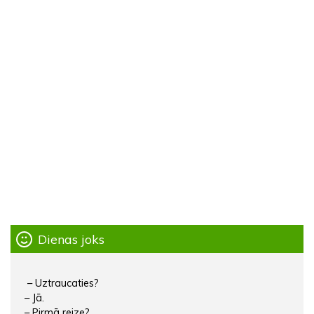
Dienas joks
– Uztraucaties?
– Jā.
– Pirmā reize?