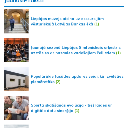
Jaunākie raksti
Liepājas muzejs aicina uz ekskursijām
vēsturiskajā Latvijas Bankas ēkā
(1)
Jaunajā sezonā Liepājas Simfoniskais orķestris
uzstāsies ar pasaules vadošajiem čellistiem
(1)
Populārākie fasādes apdares veidi: kā izvēlēties
piemērotāko
(2)
Sporta skatīšanās evolūcija - tiešraides un
digitālo datu sinerģija
(1)