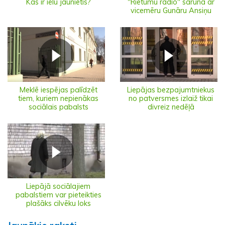
"Rietumu radio" saruna ar
Kas ir ielu jaunietis?
vicemēru Gunāru Ansiņu
Meklē iespējas palīdzēt
Liepājas bezpajumtniekus
tiem, kuriem nepienākas
no patversmes izlaiž tikai
sociālais pabalsts
divreiz nedēļā
Liepājā sociālajiem
pabalstiem var pieteikties
plašāks cilvēku loks