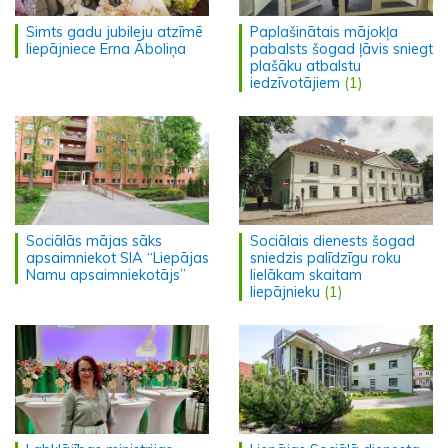
Simts gadu jubileju atzīmē
Paplašinātais mājokļa
liepājniece Erna Āboliņa
pabalsts šogad ļāvis sniegt
plašāku atbalstu
iedzīvotājiem
(1)
Sociālās mājas sāks
Sociālais dienests šogad
apsaimniekot SIA “Liepājas
sniedzis palīdzīgu roku
Namu apsaimniekotājs”
lielākam skaitam
liepājnieku
(1)