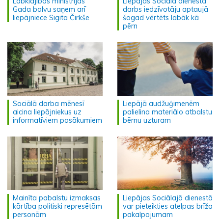
Labklājības ministrijas
Liepājas Sociālā dienesta
Gada balvu saņem arī
darbs iedzīvotāju aptaujā
liepājniece Sigita Čirkše
šogad vērtēts labāk kā
pērn
Sociālā darba mēnesī
Liepājā audžuģimenēm
aicina liepājniekus uz
palielina materiālo atbalstu
informatīviem pasākumiem
bērnu uzturam
Mainīta pabalstu izmaksas
Liepājas Sociālajā dienestā
kārtība politiski represētām
var pieteikties atelpas brīža
personām
pakalpojumam