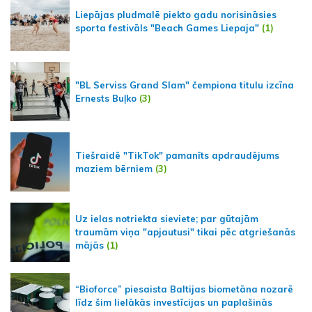
Liepājas pludmalē piekto gadu norisināsies
sporta festivāls "Beach Games Liepaja"
(1)
"BL Serviss Grand Slam" čempiona titulu izcīna
Ernests Buļko
(3)
Tiešraidē "TikTok" pamanīts apdraudējums
maziem bērniem
(3)
Uz ielas notriekta sieviete; par gūtajām
traumām viņa "apjautusi" tikai pēc atgriešanās
mājās
(1)
“Bioforce” piesaista Baltijas biometāna nozarē
līdz šim lielākās investīcijas un paplašinās