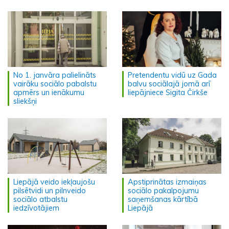
No 1. janvāra palielināts
Pretendentu vidū uz Gada
vairāku sociālo pabalstu
balvu sociālajā jomā arī
apmērs un ienākumu
liepājniece Sigita Čirkše
sliekšņi
Liepājā veido iekļaujošu
Apstiprinātas izmaiņas
pilsētvidi un pilnveido
sociālo pakalpojumu
sociālo atbalstu
saņemšanas kārtībā
iedzīvotājiem
Liepājā