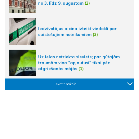
no 3. līdz 9. augustam
(2)
Iedzīvotājus aicina izteikt viedokli par
saistošajiem noteikumiem
(3)
Uz ielas notriekta sieviete; par gūtajām
traumām viņa "apjautusi" tikai pēc
atgriešanās mājās
(1)
skatīt nākošo