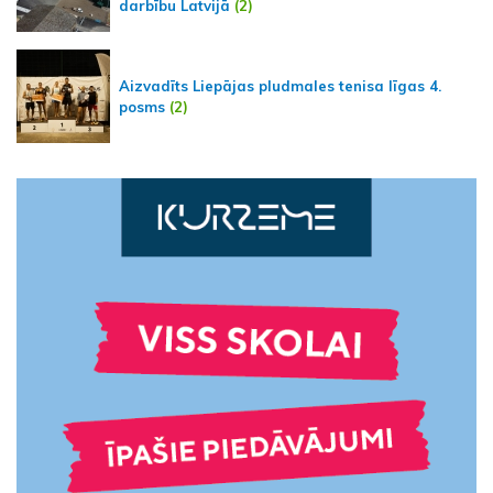
darbību Latvijā
(2)
Aizvadīts Liepājas pludmales tenisa līgas 4.
posms
(2)