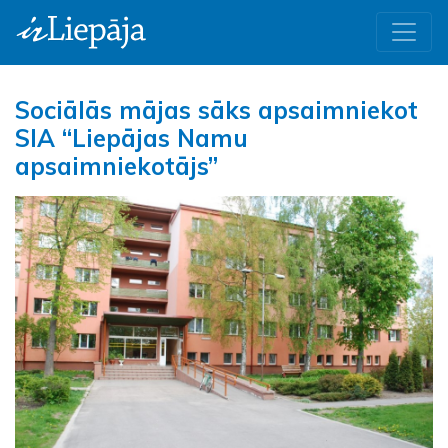
Sociālās mājas sāks apsaimniekot
SIA “Liepājas Namu
apsaimniekotājs”