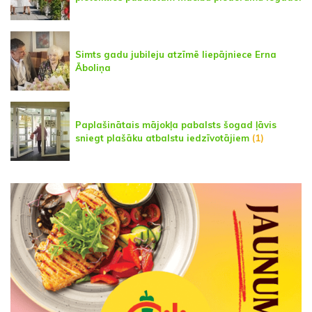
Simts gadu jubileju atzīmē liepājniece Erna
Āboliņa
Paplašinātais mājokļa pabalsts šogad ļāvis
sniegt plašāku atbalstu iedzīvotājiem
(1)