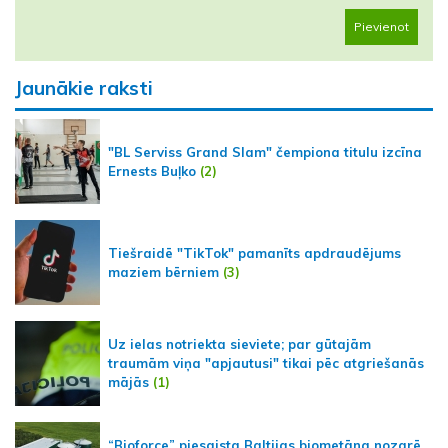
Pievienot
Jaunākie raksti
"BL Serviss Grand Slam" čempiona titulu izcīna
Ernests Buļko
(2)
Tiešraidē "TikTok" pamanīts apdraudējums
maziem bērniem
(3)
Uz ielas notriekta sieviete; par gūtajām
traumām viņa "apjautusi" tikai pēc atgriešanās
mājās
(1)
“Bioforce” piesaista Baltijas biometāna nozarē