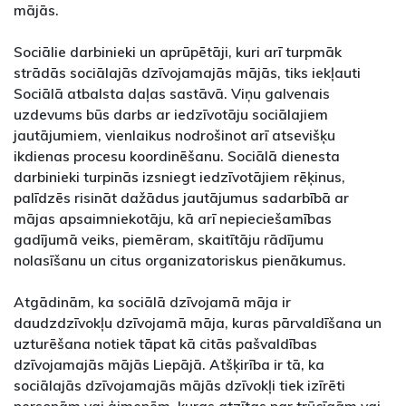
mājās.
Sociālie darbinieki un aprūpētāji, kuri arī turpmāk
strādās sociālajās dzīvojamajās mājās, tiks iekļauti
Sociālā atbalsta daļas sastāvā. Viņu galvenais
uzdevums būs darbs ar iedzīvotāju sociālajiem
jautājumiem, vienlaikus nodrošinot arī atsevišķu
ikdienas procesu koordinēšanu. Sociālā dienesta
darbinieki turpinās izsniegt iedzīvotājiem rēķinus,
palīdzēs risināt dažādus jautājumus sadarbībā ar
mājas apsaimniekotāju, kā arī nepieciešamības
gadījumā veiks, piemēram, skaitītāju rādījumu
nolasīšanu un citus organizatoriskus pienākumus.
Atgādinām, ka sociālā dzīvojamā māja ir
daudzdzīvokļu dzīvojamā māja, kuras pārvaldīšana un
uzturēšana notiek tāpat kā citās pašvaldības
dzīvojamajās mājās Liepājā. Atšķirība ir tā, ka
sociālajās dzīvojamajās mājās dzīvokļi tiek izīrēti