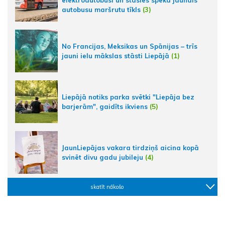
elektroautobusi un stāsies spēkā jaunais
autobusu maršrutu tīkls
(3)
No Francijas, Meksikas un Spānijas – trīs
jauni ielu mākslas stāsti Liepājā
(1)
Liepājā notiks parka svētki "Liepāja bez
barjerām", gaidīts ikviens
(5)
JaunLiepājas vakara tirdziņš aicina kopā
svinēt divu gadu jubileju
(4)
skatīt nākošo