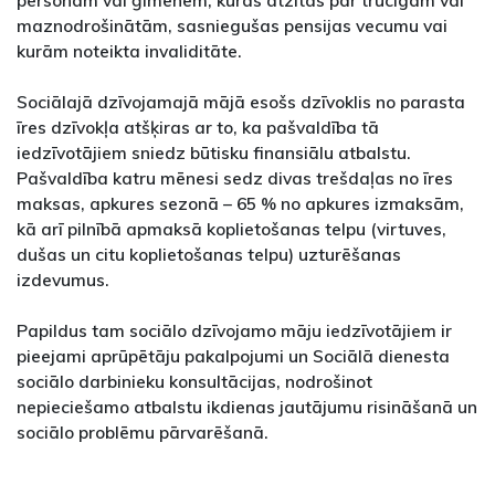
personām vai ģimenēm, kuras atzītas par trūcīgām vai
maznodrošinātām, sasniegušas pensijas vecumu vai
kurām noteikta invaliditāte.
Sociālajā dzīvojamajā mājā esošs dzīvoklis no parasta
īres dzīvokļa atšķiras ar to, ka pašvaldība tā
iedzīvotājiem sniedz būtisku finansiālu atbalstu.
Pašvaldība katru mēnesi sedz divas trešdaļas no īres
maksas, apkures sezonā – 65 % no apkures izmaksām,
kā arī pilnībā apmaksā koplietošanas telpu (virtuves,
dušas un citu koplietošanas telpu) uzturēšanas
izdevumus.
Papildus tam sociālo dzīvojamo māju iedzīvotājiem ir
pieejami aprūpētāju pakalpojumi un Sociālā dienesta
sociālo darbinieku konsultācijas, nodrošinot
nepieciešamo atbalstu ikdienas jautājumu risināšanā un
sociālo problēmu pārvarēšanā.