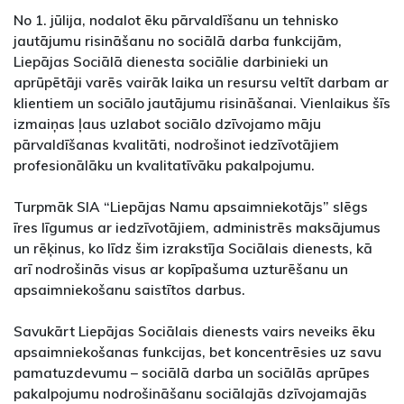
No 1. jūlija, nodalot ēku pārvaldīšanu un tehnisko
jautājumu risināšanu no sociālā darba funkcijām,
Liepājas Sociālā dienesta sociālie darbinieki un
aprūpētāji varēs vairāk laika un resursu veltīt darbam ar
klientiem un sociālo jautājumu risināšanai. Vienlaikus šīs
izmaiņas ļaus uzlabot sociālo dzīvojamo māju
pārvaldīšanas kvalitāti, nodrošinot iedzīvotājiem
profesionālāku un kvalitatīvāku pakalpojumu.
Turpmāk SIA “Liepājas Namu apsaimniekotājs” slēgs
īres līgumus ar iedzīvotājiem, administrēs maksājumus
un rēķinus, ko līdz šim izrakstīja Sociālais dienests, kā
arī nodrošinās visus ar kopīpašuma uzturēšanu un
apsaimniekošanu saistītos darbus.
Savukārt Liepājas Sociālais dienests vairs neveiks ēku
apsaimniekošanas funkcijas, bet koncentrēsies uz savu
pamatuzdevumu – sociālā darba un sociālās aprūpes
pakalpojumu nodrošināšanu sociālajās dzīvojamajās