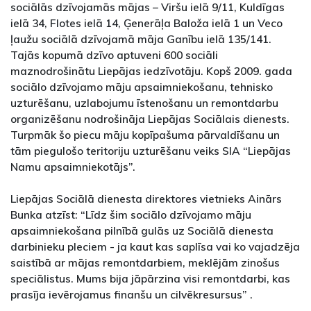
sociālās dzīvojamās mājas – Viršu ielā 9/11, Kuldīgas
ielā 34, Flotes ielā 14, Ģenerāļa Baloža ielā 1 un Veco
ļaužu sociālā dzīvojamā māja Ganību ielā 135/141.
Tajās kopumā dzīvo aptuveni 600 sociāli
maznodrošinātu Liepājas iedzīvotāju. Kopš 2009. gada
sociālo dzīvojamo māju apsaimniekošanu, tehnisko
uzturēšanu, uzlabojumu īstenošanu un remontdarbu
organizēšanu nodrošināja Liepājas Sociālais dienests.
Turpmāk šo piecu māju kopīpašuma pārvaldīšanu un
tām piegulošo teritoriju uzturēšanu veiks SIA “Liepājas
Namu apsaimniekotājs”.
Liepājas Sociālā dienesta direktores vietnieks Ainārs
Bunka atzīst: “Līdz šim sociālo dzīvojamo māju
apsaimniekošana pilnībā gulās uz Sociālā dienesta
darbinieku pleciem - ja kaut kas saplīsa vai ko vajadzēja
saistībā ar mājas remontdarbiem, meklējām zinošus
speciālistus. Mums bija jāpārzina visi remontdarbi, kas
prasīja ievērojamus finanšu un cilvēkresursus” .