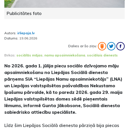
Publicitātes foto
Autors:
irliepaja.lv
Datums:
19.06.2026
Dalies ar šo ziņu:
Birkas:
sociālās mājas
,
namu apsaimniekošana
,
sociālais dienests
No 2026. gada 1. jūlija piecu sociālo dzīvojamo māju
apsaimniekošanu no Liepājas Sociālā dienesta
pārņems SIA “Liepājas Namu apsaimniekotājs” (LNA)
un Liepājas valstspilsētas pašvaldības Nekustamo
īpašumu pārvalde, kā to paredz 2026. gada 29. maija
Liepājas valstspilsētas domes sēdē pieņemtais
lēmums, informē Gunta Jākobsone, Sociālā dienesta
sabiedrisko attiecību speciāliste.
Līdz šim Liepājas Sociālā dienesta pārziņā bija piecas