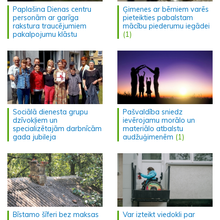
Paplašina Dienas centru
Ģimenes ar bērniem varēs
personām ar garīga
pieteikties pabalstam
rakstura traucējumiem
mācību piederumu iegādei
pakalpojumu klāstu
(1)
Sociālā dienesta grupu
Pašvaldība sniedz
dzīvokļiem un
ievērojamu morālo un
specializētajām darbnīcām
materiālo atbalstu
gada jubileja
audžuģimenēm
(1)
Bīstamo šīferi bez maksas
Var izteikt viedokli par