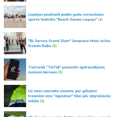
Liepājas pludmalē piekto gadu norisināsies
sporta festivāls "Beach Games Liepaja"
(1)
"BL Serviss Grand Slam" čempiona titulu izcīna
Ernests Buļko
(3)
Tiešraidē "TikTok" pamanīts apdraudējums
maziem bērniem
(3)
Uz ielas notriekta sieviete; par gūtajām
traumām viņa "apjautusi" tikai pēc atgriešanās
mājās
(1)