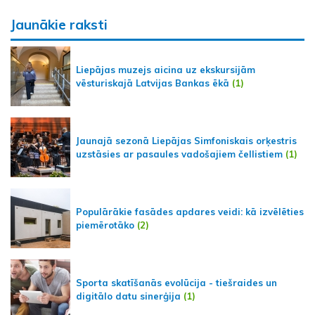
Jaunākie raksti
Liepājas muzejs aicina uz ekskursijām
vēsturiskajā Latvijas Bankas ēkā
(1)
Jaunajā sezonā Liepājas Simfoniskais orķestris
uzstāsies ar pasaules vadošajiem čellistiem
(1)
Populārākie fasādes apdares veidi: kā izvēlēties
piemērotāko
(2)
Sporta skatīšanās evolūcija - tiešraides un
digitālo datu sinerģija
(1)