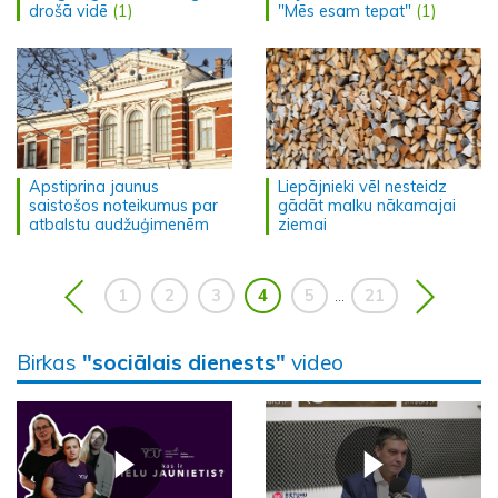
drošā vidē
(1)
"Mēs esam tepat"
(1)
Apstiprina jaunus
Liepājnieki vēl nesteidz
saistošos noteikumus par
gādāt malku nākamajai
atbalstu audžuģimenēm
ziemai
1
2
3
4
5
21
...
Birkas
"sociālais dienests"
video