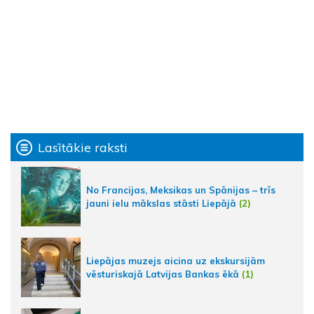
Lasītākie raksti
No Francijas, Meksikas un Spānijas – trīs
jauni ielu mākslas stāsti Liepājā
(2)
Liepājas muzejs aicina uz ekskursijām
vēsturiskajā Latvijas Bankas ēkā
(1)