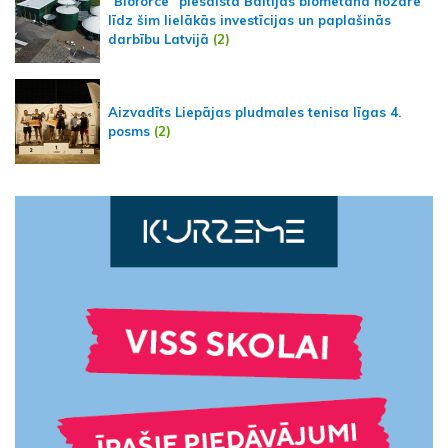
“Bioforce” piesaista Baltijas biometāna nozarē
līdz šim lielākās investīcijas un paplašinās
darbību Latvijā
(2)
Aizvadīts Liepājas pludmales tenisa līgas 4.
posms
(2)