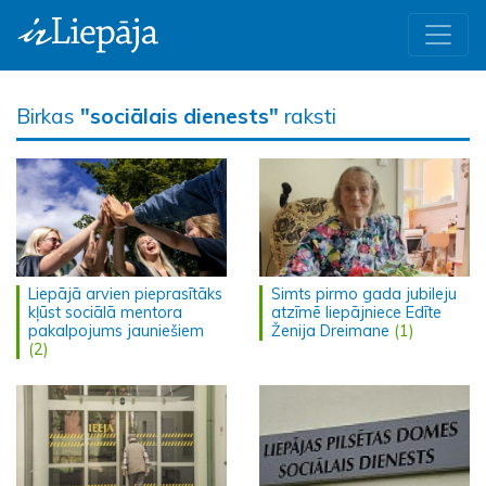
Birkas
"sociālais dienests"
raksti
Liepājā arvien pieprasītāks
Simts pirmo gada jubileju
kļūst sociālā mentora
atzīmē liepājniece Edīte
pakalpojums jauniešiem
Ženija Dreimane
(1)
(2)