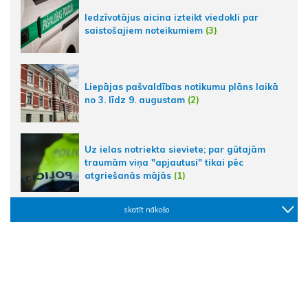
Iedzīvotājus aicina izteikt viedokli par
saistošajiem noteikumiem
(3)
Liepājas pašvaldības notikumu plāns laikā
no 3. līdz 9. augustam
(2)
Uz ielas notriekta sieviete; par gūtajām
traumām viņa "apjautusi" tikai pēc
atgriešanās mājās
(1)
skatīt nākošo