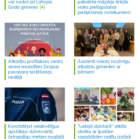
var nodot arī Latvijas
pabalsta mājokļa ārējās
Goda ģimenes
(4)
vides pielāgošanai
piešķiršanas noteikumiem
Atkarību profilakses centrs
Asistenti sniedz nozīmīgu
aicina iesaistīties Eiropas
atbalstu ģimenēm ar
pavasara testēšanas
bērniem
nedēļā
Konstatējot nelabvēlīgus
"Lielajā dzintarā" atklās
apstākļus dzīvesvietā,
cilvēku ar īpašām
četrgadīgu meiteni nogādā
vajadzībām radītu izstādi