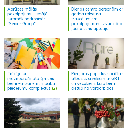
Aprūpes mājās
Dienas centra personām ar
pakalpojumu Liepājā
garīga rakstura
turpmāk nodrošinās
traucējumiem
"Senior Group"
pakalpojumam izsludināta
jauna cenu aptauja
Trūcīgo un
Pieejams papildus sociālais
maznodrošināto ģimeņu
atbalsts cilvēkiem ar GRT
bērni var saņemt mācību
un vecākiem, kuru bērni
piederumu komplektus
(2)
cietuši no vardarbības