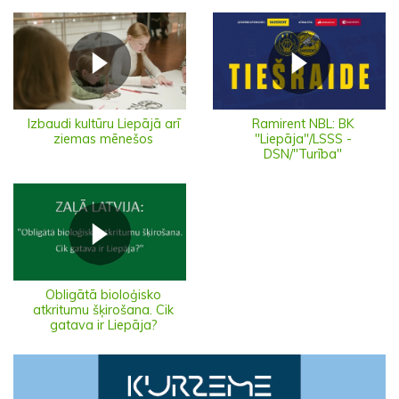
Izbaudi kultūru Liepājā arī
Ramirent NBL: BK
ziemas mēnešos
"Liepāja"/LSSS -
DSN/"Turība"
Obligātā bioloģisko
atkritumu šķirošana. Cik
gatava ir Liepāja?