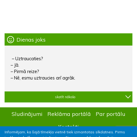
Dienas joks
– Uztraucaties?
– Jā.
– Pirmā reize?
– Nē, esmu uztraucies arī agrāk.
skatīt nākošo
Sludinājumi
Reklāma portālā
Par portālu
Kontakti
Informējam, ka šajā tīmekļa vietnē tiek izmantotas sīkdatnes. Pirms