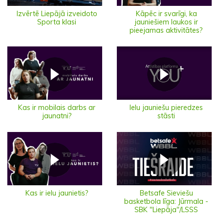
Izvērtē Liepājā izveidoto
Kāpēc ir svarīgi, ka
Sporta klasi
jauniešiem laukos ir
pieejamas aktivitātes?
Ielu jauniešu pieredzes
Kas ir mobilais darbs ar
stāsti
jaunatni?
Kas ir ielu jaunietis?
Betsafe Sieviešu
basketbola līga: Jūrmala -
SBK "Liepāja"/LSSS