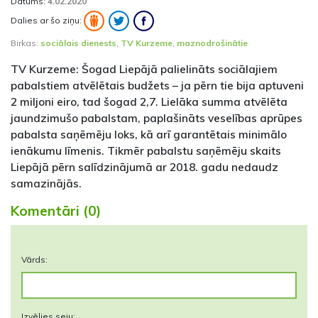
Datums:
4.02.2020
Dalies ar šo ziņu:
Birkas:
sociālais dienests
,
TV Kurzeme
,
maznodrošinātie
TV Kurzeme: Šogad Liepājā palielināts sociālajiem
pabalstiem atvēlētais budžets – ja pērn tie bija aptuveni
2 miljoni eiro, tad šogad 2,7. Lielāka summa atvēlēta
jaundzimušo pabalstam, paplašināts veselības aprūpes
pabalsta saņēmēju loks, kā arī garantētais minimālo
ienākumu līmenis. Tikmēr pabalstu saņēmēju skaits
Liepājā pērn salīdzinājumā ar 2018. gadu nedaudz
samazinājās.
Komentāri (0)
Vārds:
Izvēlies seju: