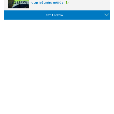
atgriešanās mājās
(1)
skatīt nākošo