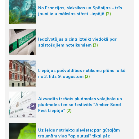
No Francijas, Meksikas un Spānijas – trīs
jauni ielu mākslas stāsti Liepājā
(2)
Iedzīvotājus aicina izteikt viedokli par
saistošajiem noteikumiem
(3)
Liepājas pašvaldības notikumu plāns laikā
no 3. līdz 9. augustam
(2)
Aizvadīts trešais pludmales volejbola un
pludmales tenisa festivāls "Amber Sand
Fest Liepāja"
(2)
Uz ielas notriekta sieviete; par gūtajām
traumām viņa "apjautusi" tikai pēc