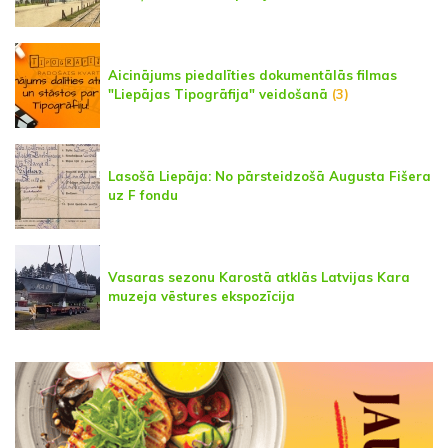
Aicinājums piedalīties dokumentālās filmas
"Liepājas Tipogrāfija" veidošanā
(3)
Lasošā Liepāja: No pārsteidzošā Augusta Fišera
uz F fondu
Vasaras sezonu Karostā atklās Latvijas Kara
muzeja vēstures ekspozīcija