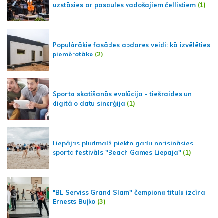
uzstāsies ar pasaules vadošajiem čellistiem
(1)
Populārākie fasādes apdares veidi: kā izvēlēties
piemērotāko
(2)
Sporta skatīšanās evolūcija - tiešraides un
digitālo datu sinerģija
(1)
Liepājas pludmalē piekto gadu norisināsies
sporta festivāls "Beach Games Liepaja"
(1)
"BL Serviss Grand Slam" čempiona titulu izcīna
Ernests Buļko
(3)