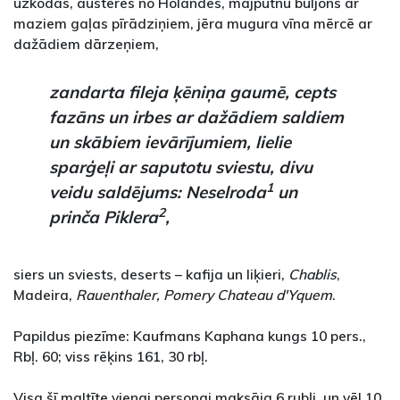
uzkodas, austeres no Holandes, mājputnu buljons ar
maziem gaļas pīrādziņiem, jēra mugura vīna mērcē ar
dažādiem dārzeņiem,
zandarta fileja ķēniņa gaumē, cepts
fazāns un irbes ar dažādiem saldiem
un skābiem ievārījumiem, lielie
sparģeļi ar saputotu sviestu, divu
1
veidu saldējums: Neselroda
un
2
prinča Piklera
,
siers un sviests, deserts – kafija un liķieri,
Chablis
,
Madeira,
Rauenthaler, Pomery Chateau d'Yquem
.
Papildus piezīme: Kaufmans Kaphana kungs 10 pers.,
Rbļ. 60; viss rēķins 161, 30 rbļ.
Visa šī maltīte vienai personai maksāja 6 rubļi, un vēl 10