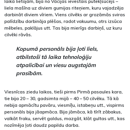
laikā lietojām, bija no Vācijas ievestais putekļsūcējs –
liela mašīna uz diviem gumijas riteņiem, kuru vajadzēja
darbināt diviem vīriem. Viens cilvēks ar grozāmās sviras
palīdzību darbināja plēšas, radot vakuumu, otrs izsūca
mēbeles, paklājus utt. Tas bija mierīgs darbiņš, uz kuru
cilvēki rāvās.
Kopumā personāls bija ļoti liels,
atbilstoši tā laika tehnoloģiju
atpalicībai un viesu augstajām
prasībām.
Viesnīcas ziedu laikos, tieši pirms Pirmā pasaules kara,
tie bija 20 – 30, gadsimta mijā – 40 – 50 cilvēku. Tā kā
nebija apmācītu pavāru, viesmīļu, istabeņu utt., vispirms
personāls bija jāapmāca. Bija jāmāca, kā tīrīt zābakus,
valkāt fraku, servēt galdus, mazgāt, klāt gultas utt., kas
nozīmēja ļoti daudz papildu darba.