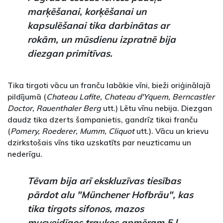
marķēšanai, korķēšanai un
kapsulēšanai tika darbinātas ar
rokām, un mūsdienu izpratnē bija
diezgan primitīvas.
Tika tirgoti vācu un franču labākie vīni, bieži oriģinālajā
pildījumā (
Chateau Lafite, Chateau d'Yquem, Berncastler
Doctor, Rauenthaler Berg
utt.) Lētu vīnu nebija. Diezgan
daudz tika dzerts šampanietis, gandrīz tikai franču
(
Pomery, Roederer, Mumm, Cliquot
utt.). Vācu un krievu
dzirkstošais vīns tika uzskatīts par neuzticamu un
nederīgu.
Tēvam bija arī ekskluzīvas tiesības
pārdot alu "Münchener Hofbräu", kas
tika tirgots sifonos, mazos
mucveidīgos traukos apmēram 5 l