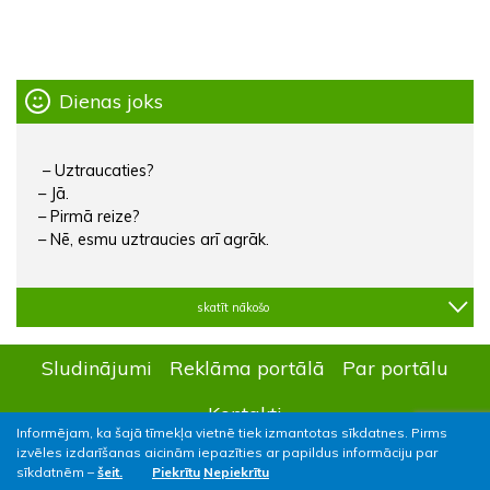
Dienas joks
– Uztraucaties?
– Jā.
– Pirmā reize?
– Nē, esmu uztraucies arī agrāk.
skatīt nākošo
Sludinājumi
Reklāma portālā
Par portālu
Kontakti
Informējam, ka šajā tīmekļa vietnē tiek izmantotas sīkdatnes. Pirms
izvēles izdarīšanas aicinām iepazīties ar papildus informāciju par
sīkdatnēm –
šeit.
Piekrītu
Nepiekrītu