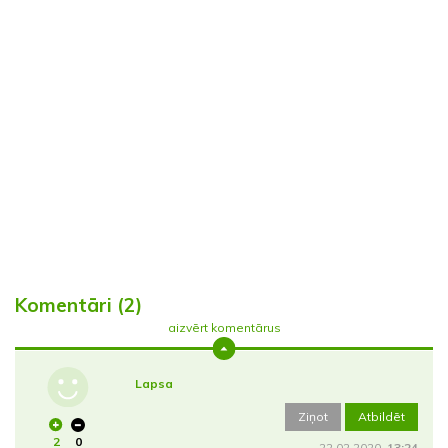
Komentāri (2)
aizvērt komentārus
Lapsa
Ziņot
Atbildēt
2
0
22.02.2020.
13:24