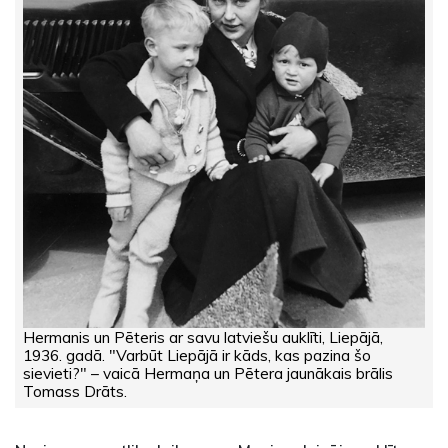
Hermanis un Pēteris ar savu latviešu auklīti, Liepājā,
1936. gadā. "Varbūt Liepājā ir kāds, kas pazina šo
sievieti?" – vaicā Hermaņa un Pētera jaunākais brālis
Tomass Drāts.