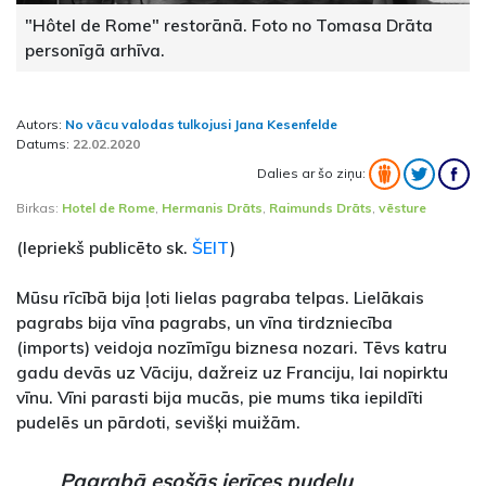
"Hôtel de Rome" restorānā. Foto no Tomasa Drāta
personīgā arhīva.
Autors:
No vācu valodas tulkojusi Jana Kesenfelde
Datums:
22.02.2020
Dalies ar šo ziņu:
Birkas:
Hotel de Rome
,
Hermanis Drāts
,
Raimunds Drāts
,
vēsture
(Iepriekš publicēto sk.
ŠEIT
)
Mūsu rīcībā bija ļoti lielas pagraba telpas. Lielākais
pagrabs bija vīna pagrabs, un vīna tirdzniecība
(imports) veidoja nozīmīgu biznesa nozari. Tēvs katru
gadu devās uz Vāciju, dažreiz uz Franciju, lai nopirktu
vīnu. Vīni parasti bija mucās, pie mums tika iepildīti
pudelēs un pārdoti, sevišķi muižām.
Pagrabā esošās ierīces pudeļu