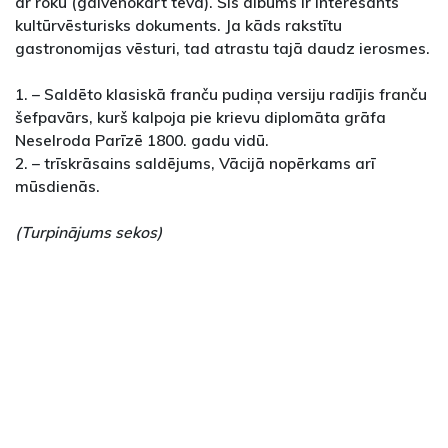
ar roku (galvenokārt tēva). Šis albums ir interesants
kultūrvēsturisks dokuments. Ja kāds rakstītu
gastronomijas vēsturi, tad atrastu tajā daudz ierosmes.
1. – Saldēto klasiskā franču pudiņa versiju radījis franču
šefpavārs, kurš kalpoja pie krievu diplomāta grāfa
Neselroda Parīzē 1800. gadu vidū.
2. – trīskrāsains saldējums, Vācijā nopērkams arī
mūsdienās.
(Turpinājums sekos)