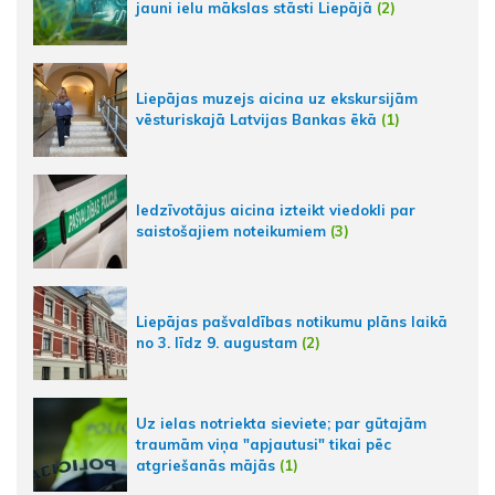
jauni ielu mākslas stāsti Liepājā
(2)
Liepājas muzejs aicina uz ekskursijām
vēsturiskajā Latvijas Bankas ēkā
(1)
Iedzīvotājus aicina izteikt viedokli par
saistošajiem noteikumiem
(3)
Liepājas pašvaldības notikumu plāns laikā
no 3. līdz 9. augustam
(2)
Uz ielas notriekta sieviete; par gūtajām
traumām viņa "apjautusi" tikai pēc
atgriešanās mājās
(1)