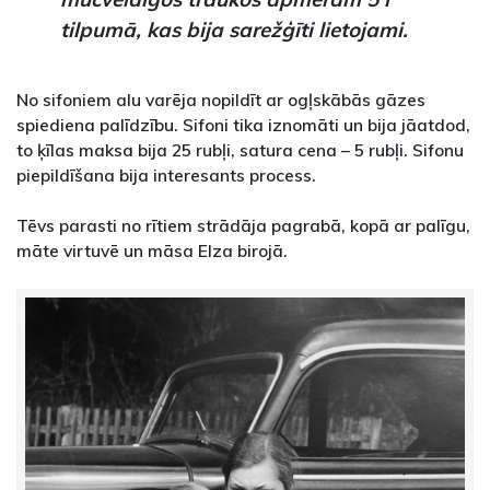
tilpumā, kas bija sarežģīti lietojami.
No sifoniem alu varēja nopildīt ar ogļskābās gāzes
spiediena palīdzību. Sifoni tika iznomāti un bija jāatdod,
to ķīlas maksa bija 25 rubļi, satura cena – 5 rubļi. Sifonu
piepildīšana bija interesants process.
Tēvs parasti no rītiem strādāja pagrabā, kopā ar palīgu,
māte virtuvē un māsa Elza birojā.