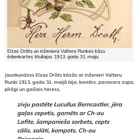
Elzas Drāts un inženiera Valtera Runkes kāzu
ēdienkartes titullapa. 1913. gada 31. maijs.
Jaunkundzes Elzas Drāts kāzās ar inženieri Valteru
Runki 1913. gada 31. maijā bija: kaviārs, pavasara zupa,
pīrāgi un gaišais heress,
zivju pastēte
Lucullus Berncastler
, jēra
gaļas cepetis, garnēts ar
Ch-au
Lafite
, šampanieša sorbets, cepts
cālis, salāti, kompots,
Ch-au
Peironnin
,