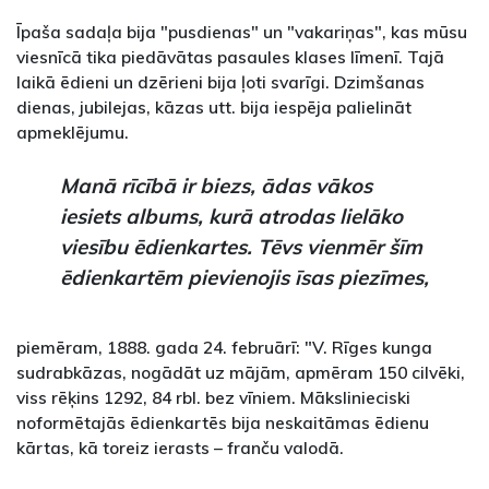
Īpaša sadaļa bija "pusdienas" un "vakariņas", kas mūsu
viesnīcā tika piedāvātas pasaules klases līmenī. Tajā
laikā ēdieni un dzērieni bija ļoti svarīgi. Dzimšanas
dienas, jubilejas, kāzas utt. bija iespēja palielināt
apmeklējumu.
Manā rīcībā ir biezs, ādas vākos
iesiets albums, kurā atrodas lielāko
viesību ēdienkartes. Tēvs vienmēr šīm
ēdienkartēm pievienojis īsas piezīmes,
piemēram, 1888. gada 24. februārī: "V. Rīges kunga
sudrabkāzas, nogādāt uz mājām, apmēram 150 cilvēki,
viss rēķins 1292, 84 rbl. bez vīniem. Mākslinieciski
noformētajās ēdienkartēs bija neskaitāmas ēdienu
kārtas, kā toreiz ierasts – franču valodā.