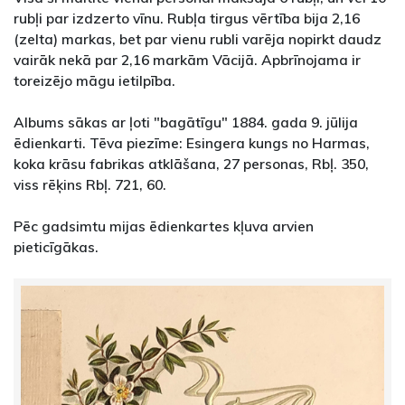
rubļi par izdzerto vīnu. Rubļa tirgus vērtība bija 2,16
(zelta) markas, bet par vienu rubli varēja nopirkt daudz
vairāk nekā par 2,16 markām Vācijā. Apbrīnojama ir
toreizējo māgu ietilpība.
Albums sākas ar ļoti "bagātīgu" 1884. gada 9. jūlija
ēdienkarti. Tēva piezīme: Esingera kungs no Harmas,
koka krāsu fabrikas atklāšana, 27 personas, Rbļ. 350,
viss rēķins Rbļ. 721, 60.
Pēc gadsimtu mijas ēdienkartes kļuva arvien
pieticīgākas.