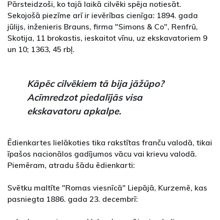
Pārsteidzoši, ko tajā laikā cilvēki spēja notiesāt.
Sekojošā piezīme arī ir ievērības cienīga: 1894. gada
jūlijs, inženieris Brauns, firma "Simons & Co", Renfrū,
Skotija, 11 brokastis, ieskaitot vīnu, uz ekskavatoriem 9
un 10; 1363, 45 rbļ.
Kāpēc cilvēkiem tā bija jāžūpo?
Acīmredzot piedalījās visa
ekskavatoru apkalpe.
Ēdienkartes lielākoties tika rakstītas franču valodā, tikai
īpašos nacionālos gadījumos vācu vai krievu valodā.
Piemēram, atradu šādu ēdienkarti:
Svētku maltīte "Romas viesnīcā" Liepājā, Kurzemē, kas
pasniegta 1886. gada 23. decembrī: