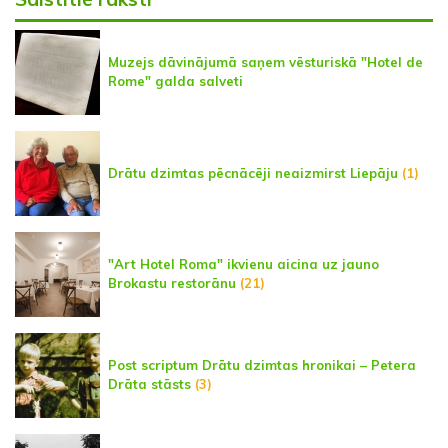
Muzejs dāvinājumā saņem vēsturiskā "Hotel de
Rome" galda salveti
Drātu dzimtas pēcnācēji neaizmirst Liepāju
(1)
"Art Hotel Roma" ikvienu aicina uz jauno
Brokastu restorānu
(21)
Post scriptum Drātu dzimtas hronikai – Petera
Drāta stāsts
(3)