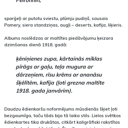
sparģeļi ar putotu sviestu, plūmju pudiņš, sausais
Pomery, siera standziņas, augļi – deserts, kafija, liķieris.
Albums noslēdzas ar maltītes piedāvājumu ķeizara
dzimšanas dienā 1918. gadā:
ķēniņienes zupa, kārtainās mīklas
pīrāgs ar gaļu, teļa mugura ar
dārzeņiem, rīsu krēms ar ananāsu
šķēlītēm, kafija (ļoti grezna maltīte
1918. gada janvārim).
Daudzu ēdienkaršu noformējums mūsdienās šķiet ļoti
bezgaumīga, taču tāds bija tā laika stils. Lielos svētkos
ēdienkartes tika drukātas, citkārt kaligrāfiski rakstītas