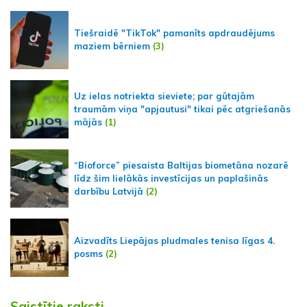
Tiešraidē "TikTok" pamanīts apdraudējums
maziem bērniem
(3)
Uz ielas notriekta sieviete; par gūtajām
traumām viņa "apjautusi" tikai pēc atgriešanās
mājās
(1)
“Bioforce” piesaista Baltijas biometāna nozarē
līdz šim lielākās investīcijas un paplašinās
darbību Latvijā
(2)
Aizvadīts Liepājas pludmales tenisa līgas 4.
posms
(2)
Saistītie raksti