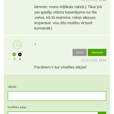
Mmmm, mans mīļākais raksts:) Tikai ļoti
jau gaidīju stāsta turpinājumu no tās
vietas, kā tā mamma, rokas elkoņos
iespiedusi, visu šito mašīnu virtuvē
komandē:)
:)
Ziņot
Atbildēt
2
1
22.02.2020.
14:31
Pavāriem ir kur smelties idejas!
Vārds:
Izvēlies seju: