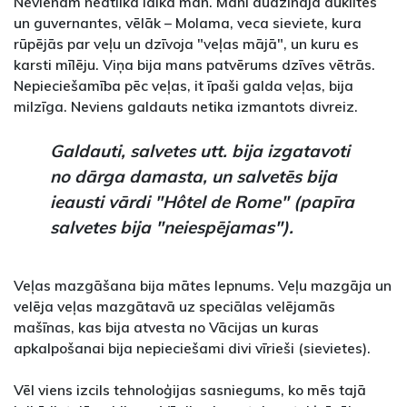
Nevienam neatlika laika man. Mani audzināja auklītes
un guvernantes, vēlāk – Molama, veca sieviete, kura
rūpējās par veļu un dzīvoja "veļas mājā", un kuru es
karsti mīlēju. Viņa bija mans patvērums dzīves vētrās.
Nepieciešamība pēc veļas, it īpaši galda veļas, bija
milzīga. Neviens galdauts netika izmantots divreiz.
Galdauti, salvetes utt. bija izgatavoti
no dārga damasta, un salvetēs bija
ieausti vārdi "Hôtel de Rome" (papīra
salvetes bija "neiespējamas").
Veļas mazgāšana bija mātes lepnums. Veļu mazgāja un
velēja veļas mazgātavā uz speciālas velējamās
mašīnas, kas bija atvesta no Vācijas un kuras
apkalpošanai bija nepieciešami divi vīrieši (sievietes).
Vēl viens izcils tehnoloģijas sasniegums, ko mēs tajā