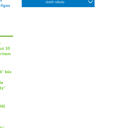
as
skatīt nākošo
 līgas
a
uz 10
rtiem
ā” būs
de
dz”
dēļ