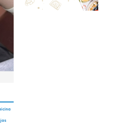
aicina
ijas