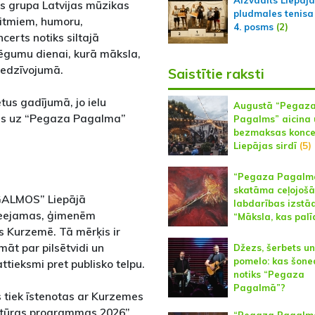
Aizvadīts Liepāj
us grupa Latvijas mūzikas
pludmales tenisa
ritmiem, humoru,
4. posms
(2)
certs notiks siltajā
lēgumu dienai, kurā māksla,
iedzīvojumā.
Saistītie raksti
tus gadījumā, jo ielu
Augustā “Pegaz
ies uz “Pegaza Pagalma”
Pagalms” aicina 
bezmaksas konce
Liepājas sirdī
(5)
“Pegaza Pagalm
skatāma ceļojošā
GALMOS” Liepājā
labdarības izstā
 pieejamas, ģimenēm
“Māksla, kas palī
s Kurzemē. Tā mērķis ir
āt par pilsētvidi un
Džezs, šerbets un
pomelo: kas šone
attieksmi pret publisko telpu.
notiks “Pegaza
Pagalmā”?
tiek īstenotas ar Kurzemes
ltūras programmas 2026”