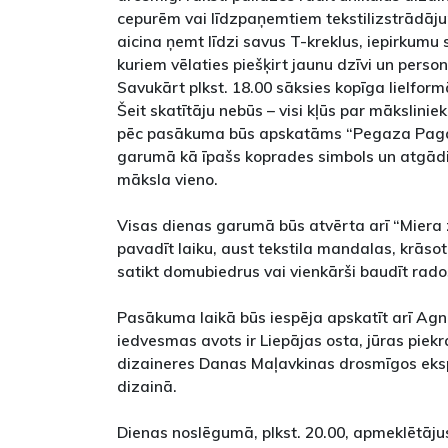
cepurēm vai līdzpaņemtiem tekstilizstrādāju
aicina ņemt līdzi savus T-kreklus, iepirkumu
kuriem vēlaties piešķirt jaunu dzīvi un person
Savukārt plkst. 18.00 sāksies kopīga lielfo
Šeit skatītāju nebūs – visi kļūs par mākslinie
pēc pasākuma būs apskatāms “Pegaza Paga
garumā kā īpašs koprades simbols un atgādi
māksla vieno.
Visas dienas garumā būs atvērta arī “Miera 
pavadīt laiku, aust tekstila mandalas, krāsot
satikt domubiedrus vai vienkārši baudīt rado
Pasākuma laikā būs iespēja apskatīt arī Agn
iedvesmas avots ir Liepājas osta, jūras piekra
dizaineres Danas Maļavkinas drosmīgos ek
dizainā.
Dienas noslēgumā, plkst. 20.00, apmeklētāju