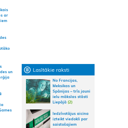
skais
es ar
jiem
ādes
otāko
s
Lasītākie raksti
ides un
erģija
No Francijas,
Meksikas un
Spānijas – trīs jauni
ē
ielu mākslas stāsti
Liepājā
(2)
ta
 Games
Iedzīvotājus aicina
izteikt viedokli par
saistošajiem