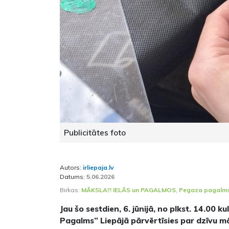
Publicitātes foto
Autors:
irliepaja.lv
Datums:
5.06.2026
Birkas:
MĀKSLA?! IELĀS un PAGALMOS
,
Pegaza pagalm
Jau šo sestdien, 6. jūnijā, no plkst. 14.00 
Pagalms” Liepājā pārvērtīsies par dzīvu m