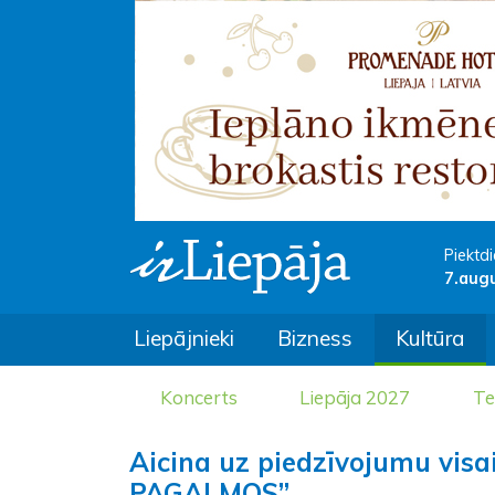
Piektdi
7.aug
Liepājnieki
Bizness
Kultūra
Koncerts
Liepāja 2027
Te
Aicina uz piedzīvojumu vis
PAGALMOS”