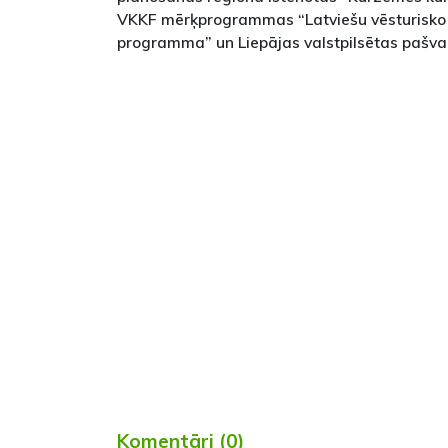
VKKF mērķprogrammas “Latviešu vēsturisko 
programma” un Liepājas valstpilsētas pašval
Komentāri (0)