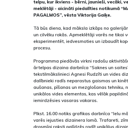
telpu, kur ikviens - bērni, jaunieši, vecāki, 
meklētāji - aicināti piedalīties notikumā 
PAGALMOS”, vēsta Viktorija Gaiķe.
Tā būs diena, kad māksla izkāps no galerijā
un cilvēku rokās. Apmeklētāji varēs ne tikai vē
eksperimentēt, iedvesmoties un izbaudīt ko
procesu.
Programma piedāvās virkni radošu aktivitāšu.
ārtelpas dizaina darbnīca “Saknes un saites”
tekstilmākslinieci Agnesi Rudzīti un vides d
dalībnieki radīs neparastus gaismas un kinēti
aušanas, pīšanas un mezglošanas tehniku, ne
unikālos vides elementos, kas vēlāk papildi
iemirdzēsies vasaras vakaros.
Plkst. 16.00 notiks grafikas darbnīca “Ielu māk
varēs iejusties dizainera lomā. Trafareti, zī
drosmīgi raksti palīdzēs radīt unikālus di