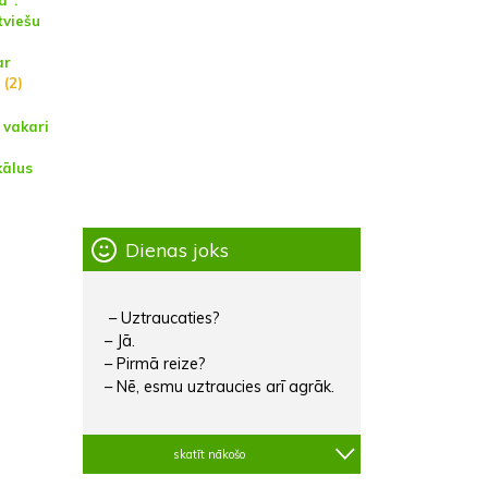
ā”:
tviešu
ar
(2)
 vakari
kālus
Dienas joks
– Uztraucaties?
– Jā.
– Pirmā reize?
– Nē, esmu uztraucies arī agrāk.
skatīt nākošo