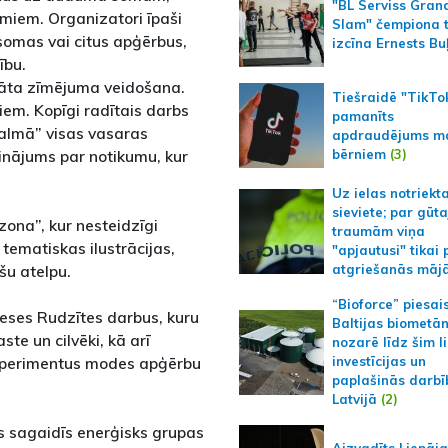
"BL Serviss Gran
miem. Organizatori īpaši
Slam" čempiona t
 somas vai citus apģērbus,
izcīna Ernests Bu
ību.
rmāta zīmējuma veidošana.
Tiešraidē "TikTo
kiem. Kopīgi radītais darbs
pamanīts
lmā” visas vasaras
apdraudējums m
bērniem
(3)
nājums par notikumu, kur
Uz ielas notriekt
sieviete; par gūt
zona”, kur nesteidzīgi
traumām viņa
 tematiskas ilustrācijas,
"apjautusi" tikai 
šu atelpu.
atgriešanās māj
“Bioforce” piesai
eses Rudzītes darbus, kuru
Baltijas biometā
ste un cilvēki, kā arī
nozarē līdz šim l
sperimentus modes apģērbu
investīcijas un
paplašinās darbī
Latvijā
(2)
s sagaidīs enerģisks grupas