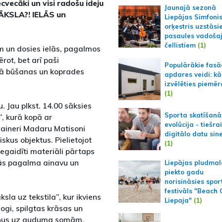
vecvecāki un visi radošu ideju
Jaunajā sezonā
“MĀKSLA?! IELĀS un
Liepājas Simfoni
orķestris uzstāsi
pasaules vadoša
čellistiem
(1)
m un dosies ielās, pagalmos
rot, bet arī paši
Populārākie fas
pā būšanas un koprades
apdares veidi: kā
izvēlēties piemēr
(1)
 Jau plkst. 14.00 sāksies
Sporta skatīšanā
, kurā kopā ar
evolūcija - tiešra
izaineri Madaru Matisoni
digitālo datu sin
skus objektus. Pielietojot
(1)
gaidīti materiāli pārtaps
nās pagalma ainavu un
Liepājas pludmal
piekto gadu
norisināsies spor
festivāls "Beach
sla uz tekstila”, kur ikviens
Liepaja"
(1)
mogi, spilgtas krāsas un
zainus uz auduma somām,