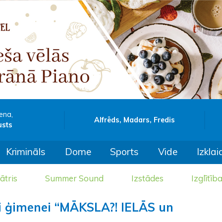
ena,
Alfrēds, Madars, Fredis
usts
Krimināls
Dome
Sports
Vide
Izklai
ātris
Summer Sound
Izstādes
Izglītīb
ai ģimenei “MĀKSLA?! IELĀS un