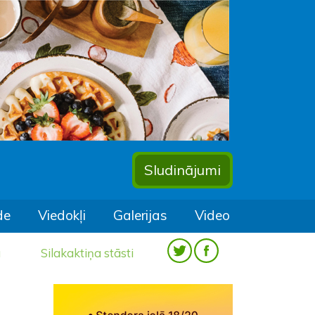
Sludinājumi
de
Viedokļi
Galerijas
Video
a
Silakaktiņa stāsti