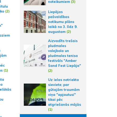
d
noteikumiem
(3)
itulu
ļko
(2)
Liepājas
pašvaldības
notikumu plāns
k"
laikā no 3. līdz 9.
augustam
(2)
aziem
Aizvadīts trešais
pludmales
a
volejbola un
ajām
pludmales tenisa
festivāls "Amber
pēc
Sand Fest Liepāja"
ās
(1)
(2)
sta
Uz ielas notriekta
na
sieviete; par
ielākās
gūtajām traumām
viņa "apjautusi"
bu
tikai pēc
atgriešanās mājās
(1)