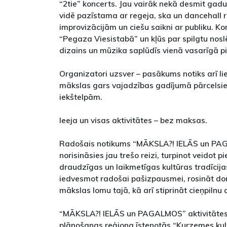
“2tie” koncerts. Jau vairāk nekā desmit gad
vidē pazīstama ar regeja, ska un dancehall 
improvizācijām un ciešu saikni ar publiku. Kon
“Pegaza Viesistabā” un kļūs par spilgtu nos
dizains un mūzika saplūdīs vienā vasarīgā p
Organizatori uzsver – pasākums notiks arī lie
mākslas gars vajadzības gadījumā pārcels
iekštelpām.
Ieeja un visas aktivitātes – bez maksas.
Radošais notikums “MĀKSLA?! IELĀS un PA
norisināsies jau trešo reizi, turpinot veidot
draudzīgas un laikmetīgas kultūras tradīcija
iedvesmot radošai pašizpausmei, rosināt dom
mākslas lomu tajā, kā arī stiprināt cieņpilnu 
“MĀKSLA?! IELĀS un PAGALMOS” aktivitātes 
plānošanas reģiona īstenotās “Kurzemes ku