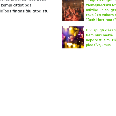
“Pegaza Pagalm
zemju attīstības
ziemeļnieciska la
mūzika un spilgts
dības finansiālu atbalstu.
rokblūza vakars 
"Beth Hart route"
Divi spilgti džeza
tiem, kuri meklē
neparastus muzi
piedzīvojumus