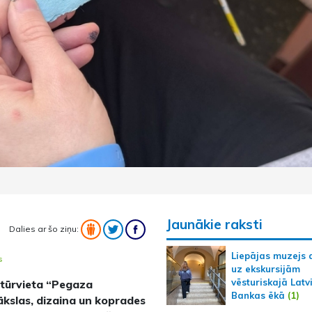
Jaunākie raksti
Dalies ar šo ziņu:
Liepājas muzejs 
s
uz ekskursijām
vēsturiskajā Latv
kultūrvieta “Pegaza
Bankas ēkā
(1)
ākslas, dizaina un koprades